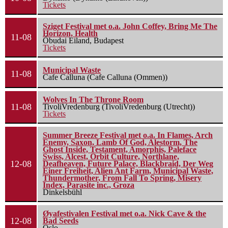
Tickets
Sziget Festival met o.a. John Coffey, Bring Me The
Horizon, Health
11-08
Óbudai Eiland, Budapest
Tickets
Municipal Waste
11-08
Cafe Calluna (Cafe Calluna (Ommen))
Wolves In The Throne Room
11-08
TivoliVredenburg (TivoliVredenburg (Utrecht))
Tickets
Summer Breeze Festival met o.a. In Flames, Arch
Enemy, Saxon, Lamb Of God, Alestorm, The
Ghost Inside, Testament, Amorphis, Paleface
Swiss, Alcest, Orbit Culture, Northlane,
12-08
Deafheaven, Future Palace, Blackbraid, Der Weg
Einer Freiheit, Alien Ant Farm, Municipal Waste,
Thundermother, From Fall To Spring, Misery
Index, Parasite inc., Groza
Dinkelsbühl
Øyafestivalen Festival met o.a. Nick Cave & the
12-08
Bad Seeds
Oslo