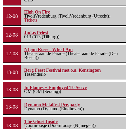
High On Fire
12-08
TivoliVredenburg (TivoliVredenburg (Utrecht))
Tickets
Judas Priest
12-08
013 (013 (Tilburg))
Ntjam Rosie - Who I Am
12-08
Theater aan de Parade (Theater aan de Parade (Den
Bosch))
Berg Feest Festival met o.a. Kensington
13-08
Tessenderlo
In Flames + Employed To Serve
13-08
OM (OM (Seraing))
Dynamo Metalfest Pre-party
13-08
Dynamo (Dynamo (Eindhoven))
The Ghost Inside
13-08
Doornroosje (Doornroosje (Nijmegen))