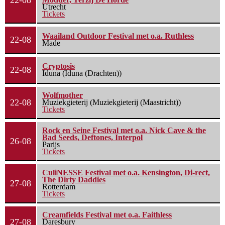
22-08
Utrecht
Tickets
Waailand Outdoor Festival met o.a. Ruthless
22-08
Made
Cryptosis
22-08
Iduna (Iduna (Drachten))
Wolfmother
22-08
Muziekgieterij (Muziekgieterij (Maastricht))
Tickets
Rock en Seine Festival met o.a. Nick Cave & the
Bad Seeds, Deftones, Interpol
26-08
Parijs
Tickets
CuliNESSE Festival met o.a. Kensington, Di-rect,
The Dirty Daddies
27-08
Rotterdam
Tickets
Creamfields Festival met o.a. Faithless
27-08
Daresbury