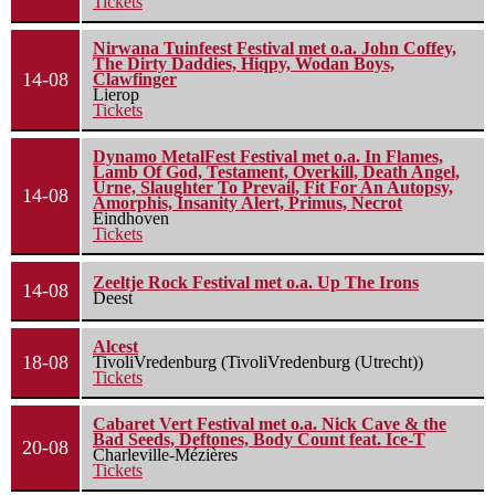
Tickets
Nirwana Tuinfeest Festival met o.a. John Coffey,
The Dirty Daddies, Hiqpy, Wodan Boys,
14-08
Clawfinger
Lierop
Tickets
Dynamo MetalFest Festival met o.a. In Flames,
Lamb Of God, Testament, Overkill, Death Angel,
Urne, Slaughter To Prevail, Fit For An Autopsy,
14-08
Amorphis, Insanity Alert, Primus, Necrot
Eindhoven
Tickets
Zeeltje Rock Festival met o.a. Up The Irons
14-08
Deest
Alcest
18-08
TivoliVredenburg (TivoliVredenburg (Utrecht))
Tickets
Cabaret Vert Festival met o.a. Nick Cave & the
Bad Seeds, Deftones, Body Count feat. Ice-T
20-08
Charleville-Mézières
Tickets