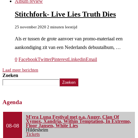
Album review
Stitchfork- Live Lies Truth Dies
25 november 2020
2 minuten leestijd
Als er tussen de grote aanvoer van promo-materiaal een
aankondiging zit van een Nederlands debuutalbum, …
0
Facebook
Twitter
Pinterest
Linkedin
Email
Laad meer berichten
Zoeken
Zoeken
Agenda
M'era Luna Festival met o.a. Auger, Clan Of
Xymox, Xandria, Within Temptation, In Extremo,
08-08
Floor Jansen, White Lies
Hildesheim
Tickets