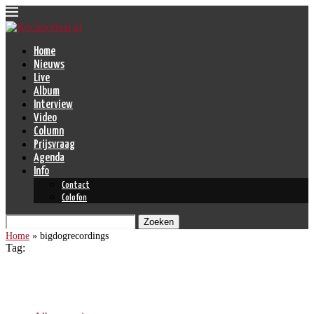
Home
Nieuws
Live
Album
Interview
Video
Column
Prijsvraag
Agenda
Info
Contact
Colofon
Zoeken
Home
»
bigdogrecordings
Tag:
bigdogrecordings