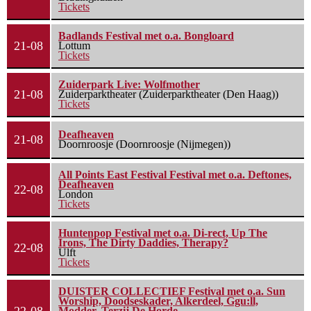
Tickets
Badlands Festival met o.a. Bongloard
21-08
Lottum
Tickets
Zuiderpark Live: Wolfmother
21-08
Zuiderparktheater (Zuiderparktheater (Den Haag))
Tickets
Deafheaven
21-08
Doornroosje (Doornroosje (Nijmegen))
All Points East Festival Festival met o.a. Deftones,
Deafheaven
22-08
London
Tickets
Huntenpop Festival met o.a. Di-rect, Up The
Irons, The Dirty Daddies, Therapy?
22-08
Ulft
Tickets
DUISTER COLLECTIEF Festival met o.a. Sun
Worship, Doodseskader, Alkerdeel, Ggu:ll,
Modder, Terzij De Horde