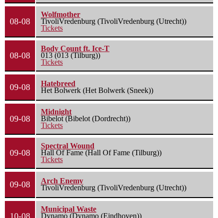
Wolfmother
08-08
TivoliVredenburg (TivoliVredenburg (Utrecht))
Tickets
Body Count ft. Ice-T
08-08
013 (013 (Tilburg))
Tickets
Hatebreed
09-08
Het Bolwerk (Het Bolwerk (Sneek))
Midnight
09-08
Bibelot (Bibelot (Dordrecht))
Tickets
Spectral Wound
09-08
Hall Of Fame (Hall Of Fame (Tilburg))
Tickets
Arch Enemy
09-08
TivoliVredenburg (TivoliVredenburg (Utrecht))
Municipal Waste
10-08
Dynamo (Dynamo (Eindhoven))