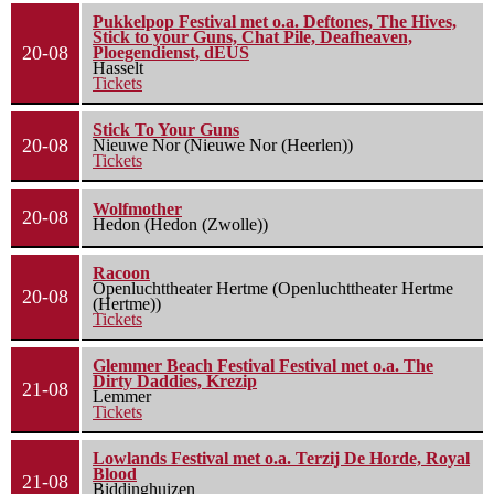
Pukkelpop Festival met o.a. Deftones, The Hives,
Stick to your Guns, Chat Pile, Deafheaven,
20-08
Ploegendienst, dEUS
Hasselt
Tickets
Stick To Your Guns
20-08
Nieuwe Nor (Nieuwe Nor (Heerlen))
Tickets
Wolfmother
20-08
Hedon (Hedon (Zwolle))
Racoon
Openluchttheater Hertme (Openluchttheater Hertme
20-08
(Hertme))
Tickets
Glemmer Beach Festival Festival met o.a. The
Dirty Daddies, Krezip
21-08
Lemmer
Tickets
Lowlands Festival met o.a. Terzij De Horde, Royal
Blood
21-08
Biddinghuizen