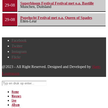
Superbloom Festival Festival met o.a. Bastille
29-08
Munchen, Duitsland
Popelucht Festival met o.a. Queen of Spades
29-08
Etten-Leur
Facebook
Twitter
Instagram
Flickr
@2023 - All Right Reserved. Designed and Developed by
Harm
Lourenssen
Home
Nieuws
Live
Album