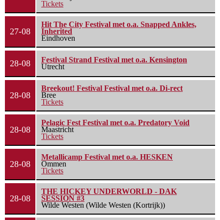
Tickets
Hit The City Festival met o.a. Snapped Ankles,
27-08
Inherited
Eindhoven
Festival Strand Festival met o.a. Kensington
28-08
Utrecht
Breekout! Festival Festival met o.a. Di-rect
28-08
Bree
Tickets
Pelagic Fest Festival met o.a. Predatory Void
28-08
Maastricht
Tickets
Metallicamp Festival met o.a. HESKEN
28-08
Ommen
Tickets
THE HICKEY UNDERWORLD - DAK
28-08
SESSION #3
Wilde Westen (Wilde Westen (Kortrijk))