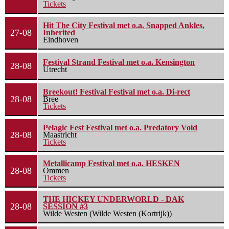
Tickets
Hit The City Festival met o.a. Snapped Ankles,
27-08
Inherited
Eindhoven
Festival Strand Festival met o.a. Kensington
28-08
Utrecht
Breekout! Festival Festival met o.a. Di-rect
28-08
Bree
Tickets
Pelagic Fest Festival met o.a. Predatory Void
28-08
Maastricht
Tickets
Metallicamp Festival met o.a. HESKEN
28-08
Ommen
Tickets
THE HICKEY UNDERWORLD - DAK
28-08
SESSION #3
Wilde Westen (Wilde Westen (Kortrijk))