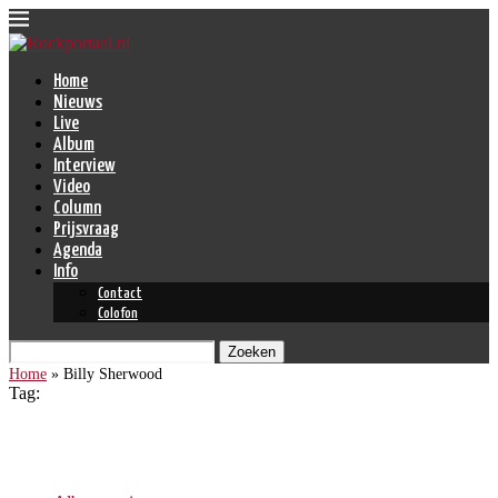
Home
Nieuws
Live
Album
Interview
Video
Column
Prijsvraag
Agenda
Info
Contact
Colofon
Zoeken
Home
»
Billy Sherwood
Tag:
Billy Sherwood