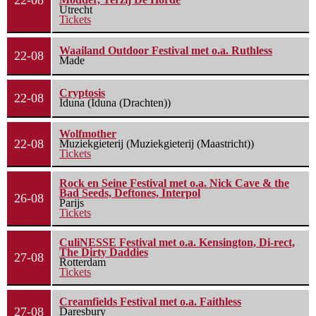
22-08
Utrecht
Tickets
Waailand Outdoor Festival met o.a. Ruthless
22-08
Made
Cryptosis
22-08
Iduna (Iduna (Drachten))
Wolfmother
22-08
Muziekgieterij (Muziekgieterij (Maastricht))
Tickets
Rock en Seine Festival met o.a. Nick Cave & the
Bad Seeds, Deftones, Interpol
26-08
Parijs
Tickets
CuliNESSE Festival met o.a. Kensington, Di-rect,
The Dirty Daddies
27-08
Rotterdam
Tickets
Creamfields Festival met o.a. Faithless
27-08
Daresbury