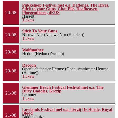
Pukkelpop Festival met o.a. Deftones, The Hives,
Stick to your Guns, Chat Pile, Deafheaven,
20-08
Ploegendienst, dEUS
Hasselt
Tickets
Stick To Your Guns
20-08
Nieuwe Nor (Nieuwe Nor (Heerlen))
Tickets
Wolfmother
20-08
Hedon (Hedon (Zwolle))
Racoon
Openluchttheater Hertme (Openluchttheater Hertme
20-08
(Hertme))
Tickets
Glemmer Beach Festival Festival met o.a. The
Dirty Daddies, Krezip
21-08
Lemmer
Tickets
Lowlands Festival met o.a. Terzij De Horde, Royal
Blood
21-08
Biddinghuizen