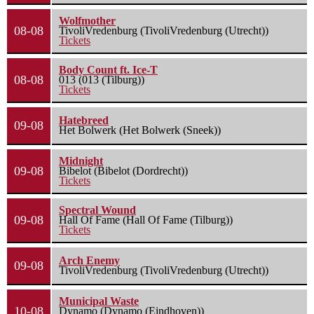
Wolfmother
08-08
TivoliVredenburg (TivoliVredenburg (Utrecht))
Tickets
Body Count ft. Ice-T
08-08
013 (013 (Tilburg))
Tickets
Hatebreed
09-08
Het Bolwerk (Het Bolwerk (Sneek))
Midnight
09-08
Bibelot (Bibelot (Dordrecht))
Tickets
Spectral Wound
09-08
Hall Of Fame (Hall Of Fame (Tilburg))
Tickets
Arch Enemy
09-08
TivoliVredenburg (TivoliVredenburg (Utrecht))
Municipal Waste
10-08
Dynamo (Dynamo (Eindhoven))