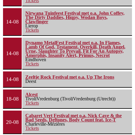
Tickets
Nirwana Tuinfeest Festival met o.a. John Coffey,
The Dirty Daddies, Hiqpy, Wodan Boys,
14-08
Clawfinger
Lierop
Tickets
Dynamo MetalFest Festival met o.a. In Flames,
Lamb Of God, Testament, Overkill, Death Angel,
Urne, Slaughter To Prevail, Fit For An Autopsy,
14-08
Amorphis, Insanity Alert, Primus, Necrot
Eindhoven
Tickets
Zeeltje Rock Festival met o.a. Up The Irons
14-08
Deest
Alcest
18-08
TivoliVredenburg (TivoliVredenburg (Utrecht))
Tickets
Cabaret Vert Festival met o.a. Nick Cave & the
Bad Seeds, Deftones, Body Count feat. Ice-T
20-08
Charleville-Mézières
Tickets