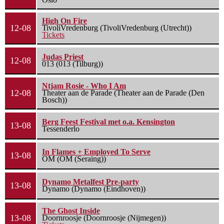
High On Fire
12-08
TivoliVredenburg (TivoliVredenburg (Utrecht))
Tickets
Judas Priest
12-08
013 (013 (Tilburg))
Ntjam Rosie - Who I Am
12-08
Theater aan de Parade (Theater aan de Parade (Den
Bosch))
Berg Feest Festival met o.a. Kensington
13-08
Tessenderlo
In Flames + Employed To Serve
13-08
OM (OM (Seraing))
Dynamo Metalfest Pre-party
13-08
Dynamo (Dynamo (Eindhoven))
The Ghost Inside
13-08
Doornroosje (Doornroosje (Nijmegen))