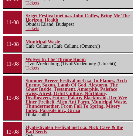
Tickets
Sziget Festival met o.a. John Coffey, Bring Me The
Horizon, Health
11-08
Óbudai Eiland, Budapest
Tickets
Municipal Waste
11-08
Cafe Calluna (Cafe Calluna (Ommen))
Wolves In The Throne Room
11-08
TivoliVredenburg (TivoliVredenburg (Utrecht))
Tickets
Summer Breeze Festival met o.a. In Flames, Arch
Enemy, Saxon, Lamb Of God, Alestorm, The
Ghost Inside, Testament, Amorphis, Paleface
Swiss, Alcest, Orbit Culture, Northlane,
12-08
Deafheaven, Future Palace, Blackbraid, Der Weg
Einer Freiheit, Alien Ant Farm, Municipal Waste,
Thundermother, From Fall To Spring, Misery
Index, Parasite inc., Groza
Dinkelsbühl
Øyafestivalen Festival met o.a. Nick Cave & the
12-08
Bad Seeds
Oslo