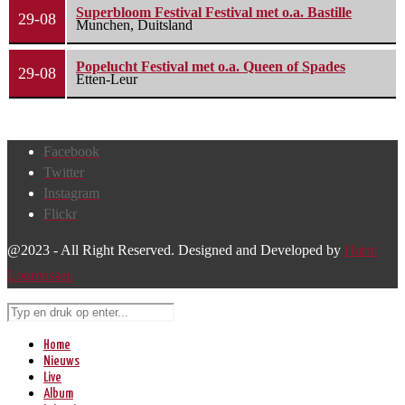
Superbloom Festival Festival met o.a. Bastille
29-08
Munchen, Duitsland
Popelucht Festival met o.a. Queen of Spades
29-08
Etten-Leur
Facebook
Twitter
Instagram
Flickr
@2023 - All Right Reserved. Designed and Developed by
Harm
Lourenssen
Home
Nieuws
Live
Album