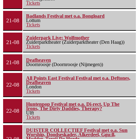
Tickets
Badlands Festival met o.a. Bongloard
21-08
Lottum
Tickets
Zuiderpark Live: Wolfmother
21-08
Zuiderparktheater (Zuiderparktheater (Den Haag))
Tickets
Deafheaven
21-08
Doornroosje (Doornroosje (Nijmegen))
All Points East Festival Festival met o.a. Deftones,
Deafheaven
22-08
London
Tickets
Huntenpop Festival met o.a. Di-rect, Up The
Irons, The Dirty Daddies, Therapy?
22-08
Ulft
Tickets
DUISTER COLLECTIEF Festival met o.a. Sun
Worship, Doodseskader, Alkerdeel, Ggu:ll,
Modder, Terzij De Horde