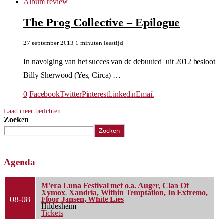
Album review
The Prog Collective – Epilogue
27 september 2013
1 minuten leestijd
In navolging van het succes van de debuutcd uit 2012 besloot
Billy Sherwood (Yes, Circa) …
0
Facebook
Twitter
Pinterest
Linkedin
Email
Laad meer berichten
Zoeken
Zoeken
Agenda
M'era Luna Festival met o.a. Auger, Clan Of
Xymox, Xandria, Within Temptation, In Extremo,
08-08
Floor Jansen, White Lies
Hildesheim
Tickets