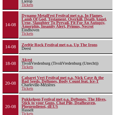
Lierop
Tickets
Dynamo MetalFest Festival met o.a. In Flames,
Lamb Of God, Testament, Overkill, Death Angel,
Urne, Slaughter To Prevail, Fit For An Autopsy,
14-08
Amorphis, Insanity Alert, Primus, Necrot
Eindhoven
Tickets
Zeeltje Rock Festival met o.a. Up The Irons
14-08
Deest
Alcest
18-08
TivoliVredenburg (TivoliVredenburg (Utrecht))
Tickets
Cabaret Vert Festival met o.a. Nick Cave & the
Bad Seeds, Deftones, Body Count feat. Ice-T
20-08
Charleville-Mézières
Tickets
Pukkelpop Festival met o.a. Deftones, The Hives,
Stick to your Guns, Chat Pile, Deafheaven,
20-08
Ploegendienst, dEUS
Hasselt
Tickets