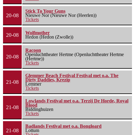
Stick To Your Guns
20-08
Nieuwe Nor (Nieuwe Nor (Heerlen))
Tickets
Wolfmother
20-08
Hedon (Hedon (Zwolle))
Racoon
Openluchttheater Hertme (Openluchttheater Hertme
20-08
(Hertme))
Tickets
Glemmer Beach Festival Festival met o.a. The
Dirty Daddies, Krezip
21-08
Lemmer
Tickets
Lowlands Festival met o.a. Terzij De Horde, Royal
Blood
21-08
Biddinghuizen
Tickets
Badlands Festival met o.a. Bongloard
21-08
Lottum
Tickets