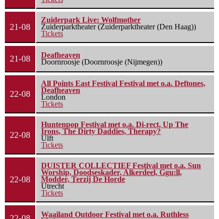
Zuiderpark Live: Wolfmother
21-08
Zuiderparktheater (Zuiderparktheater (Den Haag))
Tickets
Deafheaven
21-08
Doornroosje (Doornroosje (Nijmegen))
All Points East Festival Festival met o.a. Deftones,
Deafheaven
22-08
London
Tickets
Huntenpop Festival met o.a. Di-rect, Up The
Irons, The Dirty Daddies, Therapy?
22-08
Ulft
Tickets
DUISTER COLLECTIEF Festival met o.a. Sun
Worship, Doodseskader, Alkerdeel, Ggu:ll,
22-08
Modder, Terzij De Horde
Utrecht
Tickets
Waailand Outdoor Festival met o.a. Ruthless
22-08