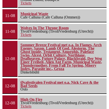
Tickets
Municipal Waste
11-08
Cafe Calluna (Cafe Calluna (Ommen))
Wolves In The Throne Room
11-08
TivoliVredenburg (TivoliVredenburg (Utrecht))
Tickets
Summer Breeze Festival met o.a. In Flames, Arch
Enemy, Saxon, Lamb Of God, Alestorm, The
Ghost Inside, Testament, Amorphis, Paleface
Swiss, Alcest, Orbit Culture, Northlane,
12-08
Deafheaven, Future Palace, Blackbraid, Der Weg
Einer Freiheit, Alien Ant Farm, Municipal Waste,
Thundermother, From Fall To Spring, Misery
Index, Parasite inc., Groza
Dinkelsbühl
Øyafestivalen Festival met o.a. Nick Cave & the
12-08
Bad Seeds
Oslo
High On Fire
12-08
TivoliVredenburg (TivoliVredenburg (Utrecht))
Tickets