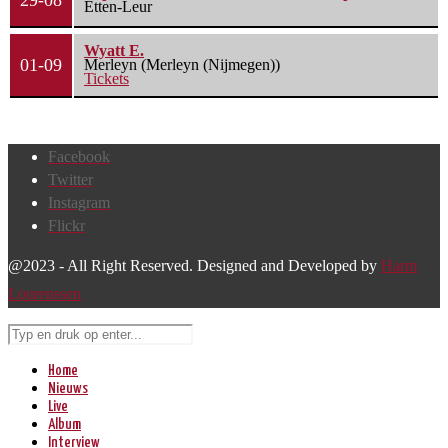
29-08
Etten-Leur
Wyatt E.
01-09
Merleyn (Merleyn (Nijmegen))
Tickets
Facebook
Twitter
Instagram
Flickr
@2023 - All Right Reserved. Designed and Developed by
Harm
Lourenssen
Home
Nieuws
Live
Album
Interview