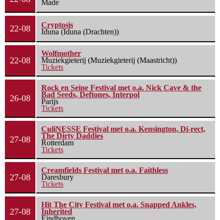
Made
Cryptosis
22-08
Iduna (Iduna (Drachten))
Wolfmother
22-08
Muziekgieterij (Muziekgieterij (Maastricht))
Tickets
Rock en Seine Festival met o.a. Nick Cave & the
Bad Seeds, Deftones, Interpol
26-08
Parijs
Tickets
CuliNESSE Festival met o.a. Kensington, Di-rect,
The Dirty Daddies
27-08
Rotterdam
Tickets
Creamfields Festival met o.a. Faithless
27-08
Daresbury
Tickets
Hit The City Festival met o.a. Snapped Ankles,
27-08
Inherited
Eindhoven