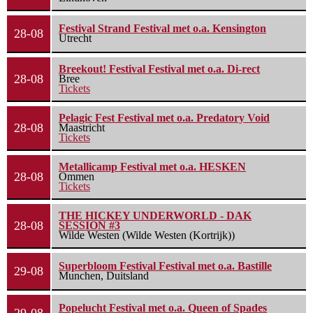
Festival Strand Festival met o.a. Kensington
28-08
Utrecht
Breekout! Festival Festival met o.a. Di-rect
28-08
Bree
Tickets
Pelagic Fest Festival met o.a. Predatory Void
28-08
Maastricht
Tickets
Metallicamp Festival met o.a. HESKEN
28-08
Ommen
Tickets
THE HICKEY UNDERWORLD - DAK
28-08
SESSION #3
Wilde Westen (Wilde Westen (Kortrijk))
Superbloom Festival Festival met o.a. Bastille
29-08
Munchen, Duitsland
Popelucht Festival met o.a. Queen of Spades