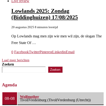
Live review
Lowlands 2025: Zondag
(Biddinghuizen) 17/08/2025
20 augustus 2025
8 minuten leestijd
Op Lowlands mag men zijn wie men wil zijn, de slogan The
Free State Of …
0
Facebook
Twitter
Pinterest
Linkedin
Email
Laad meer berichten
Zoeken
Zoeken
Agenda
Wolfmother
08-08
TivoliVredenburg (TivoliVredenburg (Utrecht))