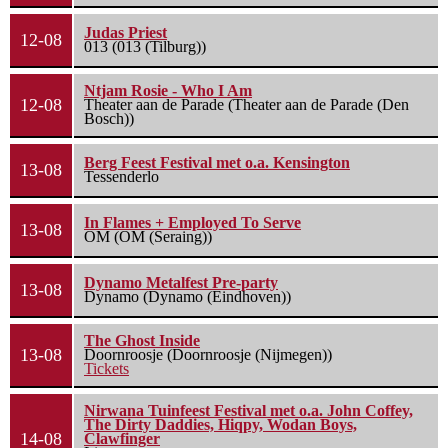
Judas Priest
12-08
013 (013 (Tilburg))
Ntjam Rosie - Who I Am
12-08
Theater aan de Parade (Theater aan de Parade (Den
Bosch))
Berg Feest Festival met o.a. Kensington
13-08
Tessenderlo
In Flames + Employed To Serve
13-08
OM (OM (Seraing))
Dynamo Metalfest Pre-party
13-08
Dynamo (Dynamo (Eindhoven))
The Ghost Inside
13-08
Doornroosje (Doornroosje (Nijmegen))
Tickets
Nirwana Tuinfeest Festival met o.a. John Coffey,
The Dirty Daddies, Hiqpy, Wodan Boys,
14-08
Clawfinger