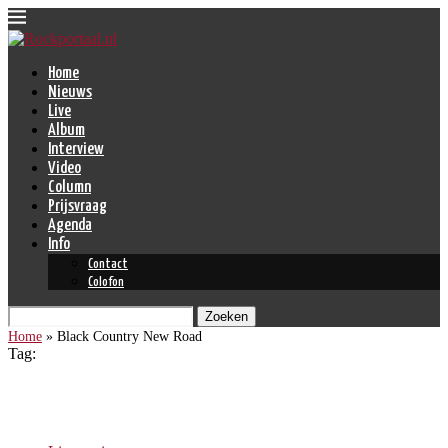
Home
Nieuws
Live
Album
Interview
Video
Column
Prijsvraag
Agenda
Info
Contact
Colofon
Zoeken
Home
»
Black Country New Road
Tag:
Black Country New Road