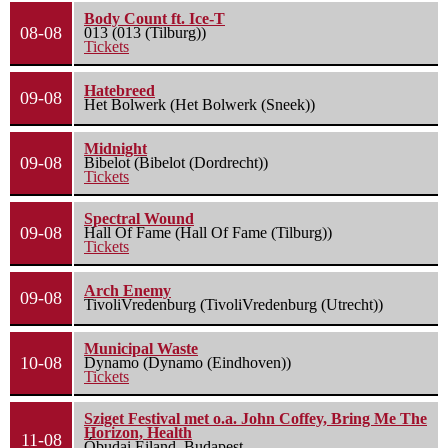
Body Count ft. Ice-T
08-08
013 (013 (Tilburg))
Tickets
Hatebreed
09-08
Het Bolwerk (Het Bolwerk (Sneek))
Midnight
09-08
Bibelot (Bibelot (Dordrecht))
Tickets
Spectral Wound
09-08
Hall Of Fame (Hall Of Fame (Tilburg))
Tickets
Arch Enemy
09-08
TivoliVredenburg (TivoliVredenburg (Utrecht))
Municipal Waste
10-08
Dynamo (Dynamo (Eindhoven))
Tickets
Sziget Festival met o.a. John Coffey, Bring Me The
Horizon, Health
11-08
Óbudai Eiland, Budapest