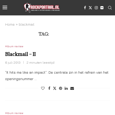
Home
»
blackmail
TAG:
BLACKMAIL
Album review
Blackmail – II
6 juli 2013
2 minuten leestijd
“It hits me like an impact”. De centrale zin in het refrein van het
openingsnummer …
Album review