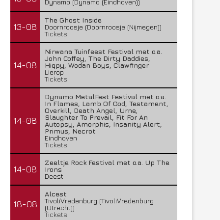
Dynamo (Dynamo (Eindhoven))
The Ghost Inside
13-08
Doornroosje (Doornroosje (Nijmegen))
Tickets
Nirwana Tuinfeest Festival met o.a.
John Coffey, The Dirty Daddies,
14-08
Hiqpy, Wodan Boys, Clawfinger
Lierop
Tickets
Dynamo MetalFest Festival met o.a.
In Flames, Lamb Of God, Testament,
Overkill, Death Angel, Urne,
Slaughter To Prevail, Fit For An
14-08
Autopsy, Amorphis, Insanity Alert,
Primus, Necrot
Eindhoven
Tickets
Zeeltje Rock Festival met o.a. Up The
14-08
Irons
Deest
Alcest
TivoliVredenburg (TivoliVredenburg
18-08
(Utrecht))
Tickets