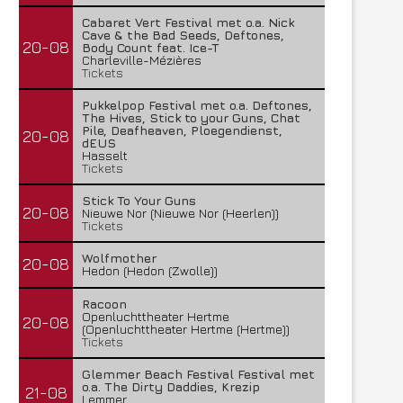
Cabaret Vert Festival met o.a. Nick
Cave & the Bad Seeds, Deftones,
20-08
Body Count feat. Ice-T
Charleville-Mézières
Tickets
Pukkelpop Festival met o.a. Deftones,
The Hives, Stick to your Guns, Chat
Pile, Deafheaven, Ploegendienst,
20-08
dEUS
Hasselt
Tickets
Stick To Your Guns
20-08
Nieuwe Nor (Nieuwe Nor (Heerlen))
Tickets
Wolfmother
20-08
Hedon (Hedon (Zwolle))
Racoon
Openluchttheater Hertme
20-08
(Openluchttheater Hertme (Hertme))
Tickets
Glemmer Beach Festival Festival met
o.a. The Dirty Daddies, Krezip
21-08
Lemmer