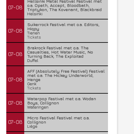
Hellsinki Metal Festival Festival met
o.a. Opeth, Accept, Bloodbath,
07-08
Triptykon, The Kovenant, Blackbraid
Helsinki
Suikerrock Festival met o.a. Editors,
Hiqpy
07-08
Tienen
Tickets
Brakrock Festival met o.a. The
Casualties, Hot Water Music, No
07-08
Turning Back, The Exploited
Duffel
AFF (Absolutely Free Festival) Festival
met o.a. The Hickey Underworld,
07-08
Henge
Genk
Tickets
Waterpop Festival met o.a. Wodan
07-08
Boys, Collignon
Wateringen
Micro Festival Festival met o.a.
07-08
Collignon
Liège