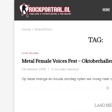
HOME
Home
»
Blackthorn
TAG:
B
Live review
Metal Female Voices Fest – Oktoberhalle
29 oktober 2016
11 minuten leestijd
Op deze mistige en koude zondag rijden we vroeg naar d
LAAD ME