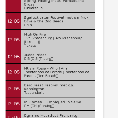
Spring, Misery Index, Parasite inc.,
Groza
Dinkelsbühl
Øyafestivalen Festival met o.a. Nick
12-08
Cave & the Bad Seeds
Oslo
High On Fire
TivoliVredenburg (TivoliVredenburg
12-08
(Utrecht))
Tickets
Judas Priest
12-08
013 (013 (Tilburg))
Ntjam Rosie - Who I Am
12-08
Theater aan de Parade (Theater aan de
Parade (Den Bosch))
Berg Feest Festival met o.a.
13-08
Kensington
Tessenderlo
In Flames + Employed To Serve
13-08
OM (OM (Seraing))
Dynamo Metalfest Pre-party
13-08