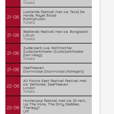
Tickets
Lowlands Festival met o.a. Terzij De
Horde, Royal Blood
21-08
Biddinghuizen
Tickets
Badlands Festival met o.a. Bongloard
21-08
Lottum
Tickets
Zuiderpark Live: Wolfmother
Zuiderparktheater (Zuiderparktheater
21-08
(Den Haag))
Tickets
Deafheaven
21-08
Doornroosje (Doornroosje (Nijmegen))
All Points East Festival Festival met
o.a. Deftones, Deafheaven
22-08
London
Tickets
Huntenpop Festival met o.a. Di-rect,
Up The Irons, The Dirty Daddies,
22-08
Therapy?
Ulft