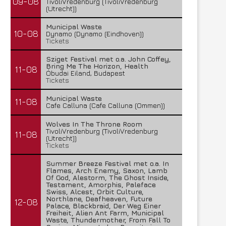
09-08
TivoliVredenburg (TivoliVredenburg
(Utrecht))
Municipal Waste
10-08
Dynamo (Dynamo (Eindhoven))
Tickets
Sziget Festival met o.a. John Coffey,
Bring Me The Horizon, Health
11-08
Óbudai Eiland, Budapest
Tickets
Municipal Waste
11-08
Cafe Calluna (Cafe Calluna (Ommen))
Wolves In The Throne Room
TivoliVredenburg (TivoliVredenburg
11-08
(Utrecht))
Tickets
Summer Breeze Festival met o.a. In
Flames, Arch Enemy, Saxon, Lamb
Of God, Alestorm, The Ghost Inside,
Testament, Amorphis, Paleface
Swiss, Alcest, Orbit Culture,
Northlane, Deafheaven, Future
12-08
Palace, Blackbraid, Der Weg Einer
Freiheit, Alien Ant Farm, Municipal
Waste, Thundermother, From Fall To