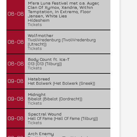
M'era Luna Festival met o.a. Auger,
Clan Of Xymox, Xandria, Within
Temptation, In Extremo, Floor
08-08
Jansen, White Lies
Hildesheim
Tickets
Wolfmother
TivoliVredenburg (TivoliVredenburg
08-08
(Utrecht))
Tickets
Body Count ft. Ice-T
08-08
013 (013 (Tilburg))
Tickets
Hatebreed
09-08
Het Bolwerk (Het Bolwerk (Sneek))
Midnight
09-08
Bibelot (Bibelot (Dordrecht))
Tickets
Spectral Wound
09-08
Hall Of Fame (Hall Of Fame (Tilburg))
Tickets
Arch Enemy