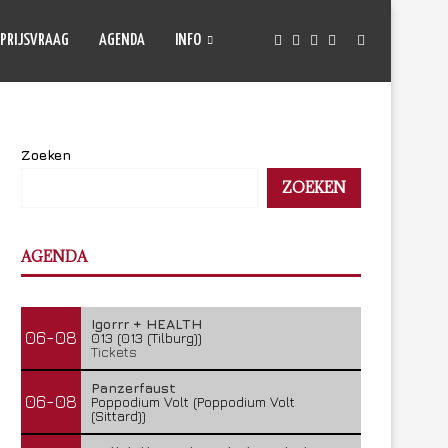
PRIJSVRAAG
AGENDA
INFO
Zoeken
ZOEKEN
AGENDA
Igorrr + HEALTH
06-08
013 (013 (Tilburg))
Tickets
Panzerfaust
06-08
Poppodium Volt (Poppodium Volt
(Sittard))