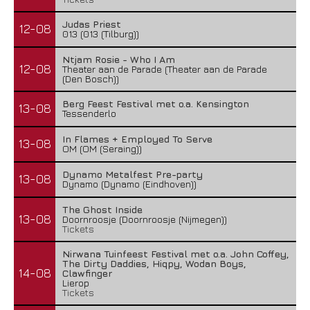
Judas Priest
12-08
013 (013 (Tilburg))
Ntjam Rosie - Who I Am
12-08
Theater aan de Parade (Theater aan de Parade
(Den Bosch))
Berg Feest Festival met o.a. Kensington
13-08
Tessenderlo
In Flames + Employed To Serve
13-08
OM (OM (Seraing))
Dynamo Metalfest Pre-party
13-08
Dynamo (Dynamo (Eindhoven))
The Ghost Inside
13-08
Doornroosje (Doornroosje (Nijmegen))
Tickets
Nirwana Tuinfeest Festival met o.a. John Coffey,
The Dirty Daddies, Hiqpy, Wodan Boys,
14-08
Clawfinger
Lierop
Tickets