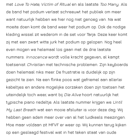
met
Love To Hate, Victim of Ritual
en als laatste
Too Many
. Als
de band het podium verlaat schreeuwt het publiek om meer
want natuurlijk hebben we hier nog niet genoeg van. Na wat
moeite doen komt de band weer het podium op. Ook de nodige
kleding wissel zit wederom in de set voor Tarja. Deze keer komt
zij met een zwart witte jurk het podium op gelopen. Nog heel
even mogen we helemaal los gaan met de drie laatste
nummers.
Innocence
wordt volle kracht gegeven, al kampt
toetsenist
Christian
met technische problemen. Zijn keyboards
doen helemaal niks meer. De frustratie is duidelijk op zijn
gezicht te zien. Na een flinke poos wat gefriemel aan allerlei
kabeltjes en andere mogelijke oorzaken doen zijn toetsen het
uiteindelijk toch weer, want bij
Die Alive
hoort natuurlijk het
typische piano riedeltje. Als laatste nummer krijgen we
Until
My Last Breath
wat een mooie afsluiter is voor deze dag. Wij
hebben geen adem meer over van al het luidkeels meezingen.
Moe maar voldaan zit MFVF er weer op. Wij kunnen terug kijken
op een geslaagd festival wat in het teken staat van oude