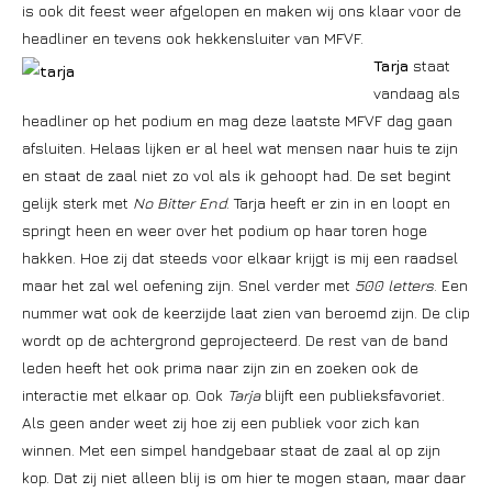
is ook dit feest weer afgelopen en maken wij ons klaar voor de
headliner en tevens ook hekkensluiter van MFVF.
Tarja
staat
vandaag als
headliner op het podium en mag deze laatste MFVF dag gaan
afsluiten. Helaas lijken er al heel wat mensen naar huis te zijn
en staat de zaal niet zo vol als ik gehoopt had. De set begint
gelijk sterk met
No Bitter End
. Tarja heeft er zin in en loopt en
springt heen en weer over het podium op haar toren hoge
hakken. Hoe zij dat steeds voor elkaar krijgt is mij een raadsel
maar het zal wel oefening zijn. Snel verder met
500 letters
. Een
nummer wat ook de keerzijde laat zien van beroemd zijn. De clip
wordt op de achtergrond geprojecteerd. De rest van de band
leden heeft het ook prima naar zijn zin en zoeken ook de
interactie met elkaar op. Ook
Tarja
blijft een publieksfavoriet.
Als geen ander weet zij hoe zij een publiek voor zich kan
winnen. Met een simpel handgebaar staat de zaal al op zijn
kop. Dat zij niet alleen blij is om hier te mogen staan, maar daar