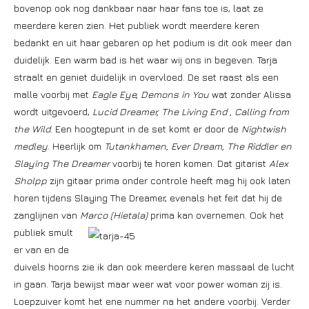
bovenop ook nog dankbaar naar haar fans toe is, laat ze
meerdere keren zien. Het publiek wordt meerdere keren
bedankt en uit haar gebaren op het podium is dit ook meer dan
duidelijk. Een warm bad is het waar wij ons in begeven. Tarja
straalt en geniet duidelijk in overvloed. De set raast als een
malle voorbij met
Eagle Eye, Demons in You
wat zonder Alissa
wordt uitgevoerd,
Lucid Dreamer, The Living End , Calling from
the Wild
. Een hoogtepunt in de set komt er door de
Nightwish
medley
. Heerlijk om
Tutankhamen, Ever Dream, The Riddler en
Slaying The Dreamer
voorbij te horen komen. Dat gitarist
Alex
Sholpp
zijn gitaar prima onder controle heeft mag hij ook laten
horen tijdens Slaying The Dreamer, evenals het feit dat hij de
zanglijnen van
Marco (Hietala)
prima kan overnemen.
Ook het
publiek smult
er van en de
duivels hoorns zie ik dan ook meerdere keren massaal de lucht
in gaan. Tarja bewijst maar weer wat voor power woman zij is.
Loepzuiver komt het ene nummer na het andere voorbij. Verder