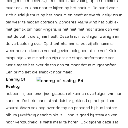
meegenomen. Deze zijn een mooie aanvulling op de nummers
maar ook leuk om naar te kijken op het podium. De band voelt
zich duidelijk thuis op het podium en heeft er overduidelijk zin in
om weer te mogen optreden. Zangeres
Marie
wind het publiek
met gemak om haar vingers, is het niet met haar stem dan wel
met de outfit die zij aanheeft. Deze laat met vlagen weinig aan
de verbeelding over. Op theatrale manier zet zij elk nummer
weer neer en komen vocaal gezien ook goed uit de verf. Klein
minpuntje kan misschien zijn dat de stage performance van
Marie tegen het over de top aan zit maar dat is muggenzifterij.
Een prima set die smaakt naar meer.
Enemy Of
Reality
hebben mij een paar jaar geleden al kunnen overtuigen van hun
kunsten. De hele band staat duister gekleed op het podium
waarbij
Iliana
ook nog over de top en passend bij hun laatste
album (
Arakhne
) geschminkt is. Iliana is goed bij stem en van
haar verkoudheid is niets meer te horen. Ook tijdens deze set