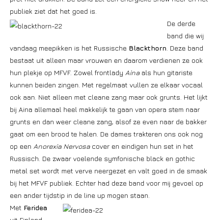
publiek ziet dat het goed is.
De derde
band die wij
vandaag meepikken is het Russische
Blackthorn
. Deze band
bestaat uit alleen maar vrouwen en daarom verdienen ze ook
hun plekje op MFVF. Zowel frontlady
Aina
als hun gitariste
kunnen beiden zingen. Met regelmaat vullen ze elkaar vocaal
ook aan. Niet alleen met cleane zang maar ook grunts. Het lijkt
bij Aina allemaal heel makkelijk te gaan van opera stem naar
grunts en dan weer cleane zang, alsof ze even naar de bakker
gaat om een brood te halen. De dames trakteren ons ook nog
op een
Anorexia Nervosa
cover en eindigen hun set in het
Russisch. De zwaar voelende symfonische black en gothic
metal set wordt met verve neergezet en valt goed in de smaak
bij het MFVF publiek. Echter had deze band voor mij gevoel op
een ander tijdstip in de line up mogen staan.
Met
Feridea
uit Finland