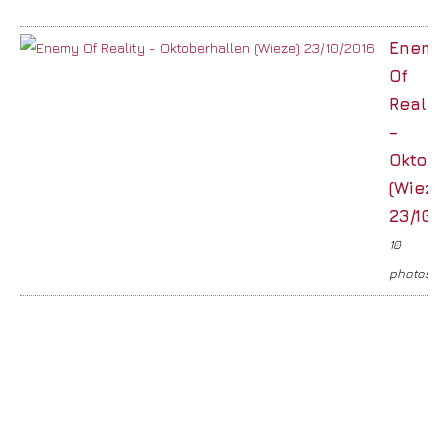
Enemy
Of
Realit
–
Oktobe
(Wieze
23/10/
10
photos