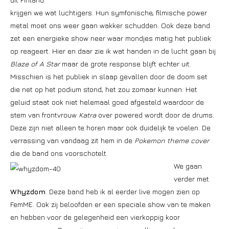
krijgen we wat luchtigers. Hun symfonische, filmische power
metal moet ons weer gaan wakker schudden. Ook deze band
zet een energieke show neer waar mondjes matig het publiek
op reageert. Hier en daar zie ik wat handen in de lucht gaan bij
Blaze of A Star
maar de grote response blijft echter uit.
Misschien is het publiek in slaap gevallen door de doom set
die net op het podium stond, het zou zomaar kunnen. Het
geluid staat ook niet helemaal goed afgesteld waardoor de
stem van frontvrouw
Katra
over powered wordt door de drums.
Deze zijn niet alleen te horen maar ook duidelijk te voelen. De
verrassing van vandaag zit hem in de
Pokemon theme cover
die de band ons voorschotelt.
We gaan
verder met
Whyzdom
. Deze band heb ik al eerder live mogen zien op
FemME. Ook zij beloofden er een speciale show van te maken
en hebben voor de gelegenheid een vierkoppig koor