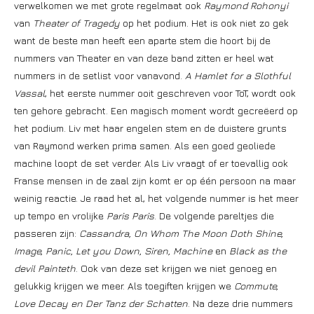
verwelkomen we met grote regelmaat ook
Raymond Rohonyi
van
Theater of Tragedy
op het podium. Het is ook niet zo gek
want de beste man heeft een aparte stem die hoort bij de
nummers van Theater en van deze band zitten er heel wat
nummers in de setlist voor vanavond.
A Hamlet for a Slothful
Vassal
, het eerste nummer ooit geschreven voor ToT, wordt ook
ten gehore gebracht. Een magisch moment wordt gecreëerd op
het podium. Liv met haar engelen stem en de duistere grunts
van Raymond werken prima samen. Als een goed geoliede
machine loopt de set verder. Als Liv vraagt of er toevallig ook
Franse mensen in de zaal zijn komt er op één persoon na maar
weinig reactie. Je raad het al, het volgende nummer is het meer
up tempo en vrolijke
Paris Paris
. De volgende pareltjes die
passeren zijn:
Cassandra, On Whom The Moon Doth Shine,
Image, Panic, Let you Down, Siren, Machine
en
Black as the
devil Painteth
. Ook van deze set krijgen we niet genoeg en
gelukkig krijgen we meer. Als toegiften krijgen we
Commute,
Love Decay en Der Tanz der Schatten
. Na deze drie nummers