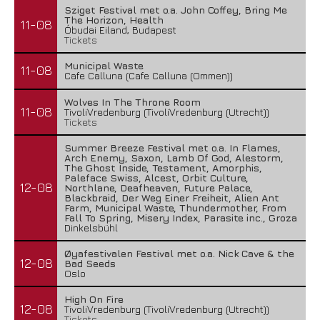
Sziget Festival met o.a. John Coffey, Bring Me
The Horizon, Health
11-08
Óbudai Eiland, Budapest
Tickets
Municipal Waste
11-08
Cafe Calluna (Cafe Calluna (Ommen))
Wolves In The Throne Room
11-08
TivoliVredenburg (TivoliVredenburg (Utrecht))
Tickets
Summer Breeze Festival met o.a. In Flames,
Arch Enemy, Saxon, Lamb Of God, Alestorm,
The Ghost Inside, Testament, Amorphis,
Paleface Swiss, Alcest, Orbit Culture,
12-08
Northlane, Deafheaven, Future Palace,
Blackbraid, Der Weg Einer Freiheit, Alien Ant
Farm, Municipal Waste, Thundermother, From
Fall To Spring, Misery Index, Parasite inc., Groza
Dinkelsbühl
Øyafestivalen Festival met o.a. Nick Cave & the
12-08
Bad Seeds
Oslo
High On Fire
12-08
TivoliVredenburg (TivoliVredenburg (Utrecht))
Tickets