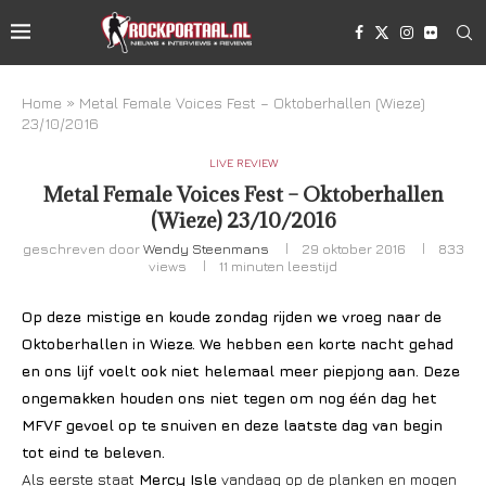
Home
»
Metal Female Voices Fest – Oktoberhallen (Wieze)
23/10/2016
LIVE REVIEW
Metal Female Voices Fest – Oktoberhallen
(Wieze) 23/10/2016
geschreven door
Wendy Steenmans
29 oktober 2016
833
views
11 minuten leestijd
Op deze mistige en koude zondag rijden we vroeg naar de
Oktoberhallen in Wieze. We hebben een korte nacht gehad
en ons lijf voelt ook niet helemaal meer piepjong aan. Deze
ongemakken houden ons niet tegen om nog één dag het
MFVF gevoel op te snuiven en deze laatste dag van begin
tot eind te beleven.
Als eerste staat
Mercy Isle
vandaag op de planken en mogen