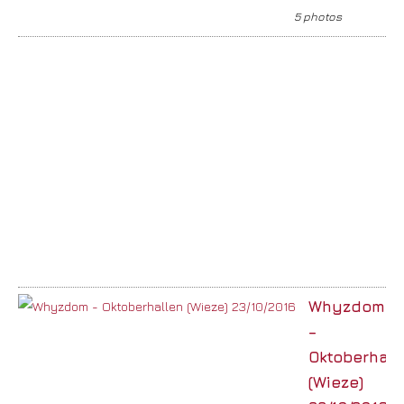
5 photos
Whyzdom
–
Oktoberhall
(Wieze)