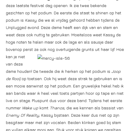
deze laatste festival dag openen. Ik zie twee bekende
gezichten op het podium. De eerste die staat te shinen op het
podium is
Kassy
die we al vrijdag gehoord hebben tijdens de
Unplugged avond. Deze dame heeft een dijk van en stem en
weet deze ook nuttig te gebruiken. Moeiteloos weet Kassy de
hoge noten te halen maar ook de lage en als sausje daar
bovenop perst ze ook nog overtuigende grunts
uit haar lijf. Hoe
kan je niet
van deze
dame houden! De tweede die ik herken op het podium is
Joop
de Rooij
op toetsen. Ook hij weet deze strak te gebruiken en is
een mooie aanwinst op het podium. Een gruwelijke hekel heb ik
aan bands waar ik heel veel toets partijen hoor op tape en niet
live on stage. Pluspunt dus voor deze band. Tijdens het eerste
nummer
Wake up
komt
Thanos,
die we kennen als bassist van
Enemy Of Reality,
Kassy bijstaan. Deze keer dus niet op zijn
basgitaar maar met zijn vocalen. Beiden klinken goed bij stem
en vullen elkaar mooi aan. Stuk voor stuk krijgen we pareltjes