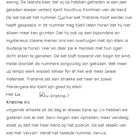
weinig. De laatste keer dat zij op hebben getreden is een jaar
geleden alweer verteld
Kjetil Nordhus
, frontman van de band.
De set bevat het nummer
Cypher
wat Tristania nooit eerder live
heeft gespeeld. In dit nummer mag Kjetil laten horen dat hij niet
alleen maar kan grunten. Dat hij ook op een bijzondere en
mysterieus cleane manier ons kan overtuigen met zijn stem is
duidelijk te horen. Hier en daar zie ik mensen met hun ogen
dicht staan te genieten. De set blijft boeiend van begin tot eind,
mede doordat de nummers zorgvuldig zijn gekozen. Wat meer
up tempo werk wisselt elkaar fijn af met wat meer zwaar
materiaal. Tristania zet een strakke set neer en zowel
Mariangela
als
Kjetil
zijn goed bij stem.
Met
Liv
Kristine
als
volgende artieste zit de dag er alweer bijna op. Liv hebben we
gisteren ook al met
Savn
mogen zien optreden, maar vandaag
staat zij zelf met haar band op het podium. De set steekt van
wal met
Vervain
. Vanaf het tweede nummer,
Venus
,