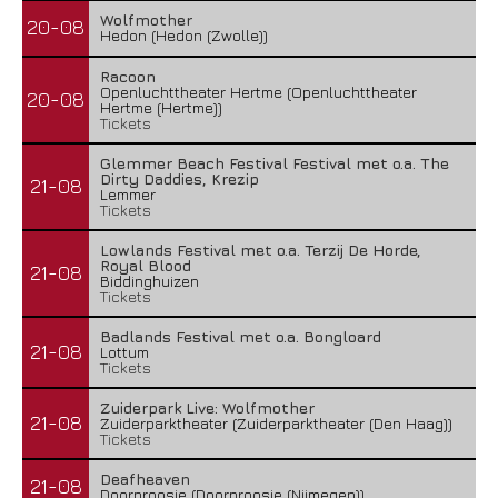
Wolfmother
20-08
Hedon (Hedon (Zwolle))
Racoon
Openluchttheater Hertme (Openluchttheater
20-08
Hertme (Hertme))
Tickets
Glemmer Beach Festival Festival met o.a. The
Dirty Daddies, Krezip
21-08
Lemmer
Tickets
Lowlands Festival met o.a. Terzij De Horde,
Royal Blood
21-08
Biddinghuizen
Tickets
Badlands Festival met o.a. Bongloard
21-08
Lottum
Tickets
Zuiderpark Live: Wolfmother
21-08
Zuiderparktheater (Zuiderparktheater (Den Haag))
Tickets
Deafheaven
21-08
Doornroosje (Doornroosje (Nijmegen))