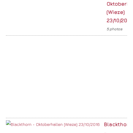
Oktoberha
(Wieze)
23/10/2016
5 photos
Blackthorn
–