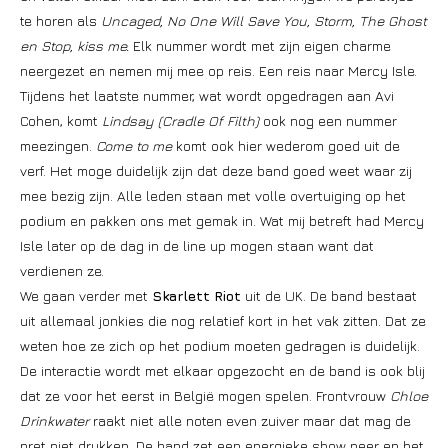
te horen als
Uncaged, No One Will Save You, Storm, The Ghost
en Stop, kiss me.
Elk nummer wordt met zijn eigen charme
neergezet en nemen mij mee op reis. Een reis naar Mercy Isle.
Tijdens het laatste nummer, wat wordt opgedragen aan Avi
Cohen, komt
Lindsay (Cradle Of Filth)
ook nog een nummer
meezingen.
Come to me
komt ook hier wederom goed uit de
verf. Het moge duidelijk zijn dat deze band goed weet waar zij
mee bezig zijn. Alle leden staan met volle overtuiging op het
podium en pakken ons met gemak in. Wat mij betreft had Mercy
Isle later op de dag in de line up mogen staan want dat
verdienen ze.
We gaan verder met
Skarlett Riot
uit de UK. De band bestaat
uit allemaal jonkies die nog relatief kort in het vak zitten. Dat ze
weten hoe ze zich op het podium moeten gedragen is duidelijk.
De interactie wordt met elkaar opgezocht en de band is ook blij
dat ze voor het eerst in België mogen spelen. Frontvrouw
Chloe
Drinkwater
raakt niet alle noten even zuiver maar dat mag de
pret niet drukken. De band zet een energieke show neer en het