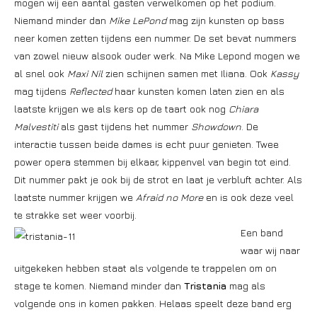
mogen wij een aantal gasten verwelkomen op het podium.
Niemand minder dan
Mike LePond
mag zijn kunsten op bass
neer komen zetten tijdens een nummer. De set bevat nummers
van zowel nieuw alsook ouder werk. Na Mike Lepond mogen we
al snel ook
Maxi Nil
zien schijnen samen met Iliana. Ook
Kassy
mag tijdens
Reflected
haar kunsten komen laten zien en als
laatste krijgen we als kers op de taart ook nog
Chiara
Malvestiti
als gast tijdens het nummer
Showdown
. De
interactie tussen beide dames is echt puur genieten. Twee
power opera stemmen bij elkaar, kippenvel van begin tot eind.
Dit nummer pakt je ook bij de strot en laat je verbluft achter. Als
laatste nummer krijgen we
Afraid no More
en is ook deze veel
te strakke set weer voorbij.
Een band
waar wij naar
uitgekeken hebben staat als volgende te trappelen om on
stage te komen. Niemand minder dan
Tristania
mag als
volgende ons in komen pakken. Helaas speelt deze band erg