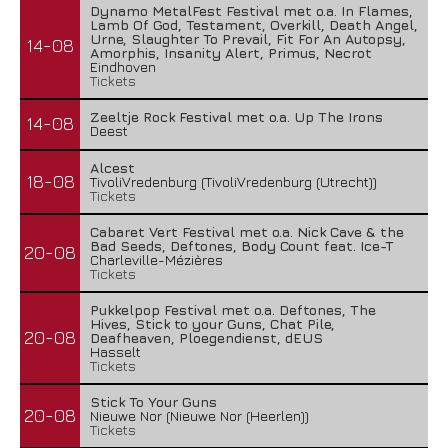
Dynamo MetalFest Festival met o.a. In Flames,
Lamb Of God, Testament, Overkill, Death Angel,
Urne, Slaughter To Prevail, Fit For An Autopsy,
14-08
Amorphis, Insanity Alert, Primus, Necrot
Eindhoven
Tickets
Zeeltje Rock Festival met o.a. Up The Irons
14-08
Deest
Alcest
18-08
TivoliVredenburg (TivoliVredenburg (Utrecht))
Tickets
Cabaret Vert Festival met o.a. Nick Cave & the
Bad Seeds, Deftones, Body Count feat. Ice-T
20-08
Charleville-Mézières
Tickets
Pukkelpop Festival met o.a. Deftones, The
Hives, Stick to your Guns, Chat Pile,
20-08
Deafheaven, Ploegendienst, dEUS
Hasselt
Tickets
Stick To Your Guns
20-08
Nieuwe Nor (Nieuwe Nor (Heerlen))
Tickets