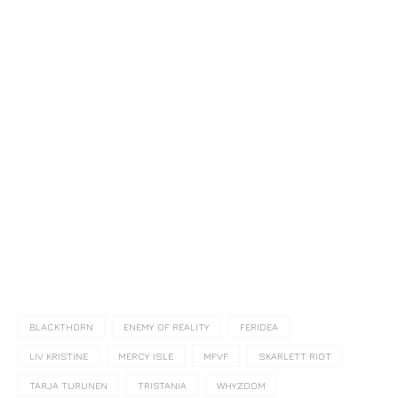
BLACKTHORN
ENEMY OF REALITY
FERIDEA
LIV KRISTINE
MERCY ISLE
MFVF
SKARLETT RIOT
TARJA TURUNEN
TRISTANIA
WHYZDOM