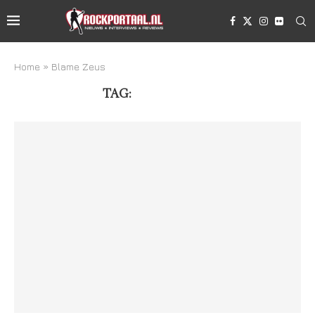
Home
»
Blame Zeus
TAG:
BLAME ZEUS