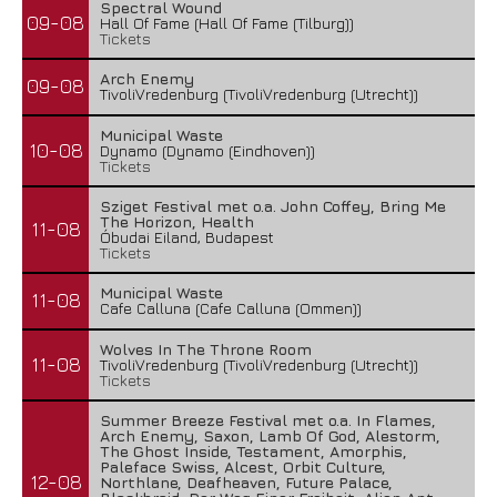
Spectral Wound
09-08
Hall Of Fame (Hall Of Fame (Tilburg))
Tickets
Arch Enemy
09-08
TivoliVredenburg (TivoliVredenburg (Utrecht))
Municipal Waste
10-08
Dynamo (Dynamo (Eindhoven))
Tickets
Sziget Festival met o.a. John Coffey, Bring Me
The Horizon, Health
11-08
Óbudai Eiland, Budapest
Tickets
Municipal Waste
11-08
Cafe Calluna (Cafe Calluna (Ommen))
Wolves In The Throne Room
11-08
TivoliVredenburg (TivoliVredenburg (Utrecht))
Tickets
Summer Breeze Festival met o.a. In Flames,
Arch Enemy, Saxon, Lamb Of God, Alestorm,
The Ghost Inside, Testament, Amorphis,
Paleface Swiss, Alcest, Orbit Culture,
12-08
Northlane, Deafheaven, Future Palace,