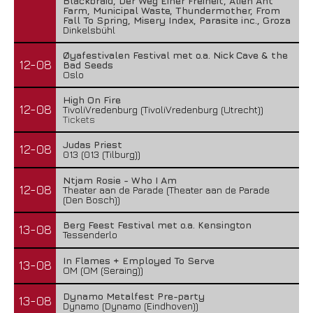
Blackbraid, Der Weg Einer Freiheit, Alien Ant
Farm, Municipal Waste, Thundermother, From
Fall To Spring, Misery Index, Parasite inc., Groza
Dinkelsbühl
Øyafestivalen Festival met o.a. Nick Cave & the
12-08
Bad Seeds
Oslo
High On Fire
12-08
TivoliVredenburg (TivoliVredenburg (Utrecht))
Tickets
Judas Priest
12-08
013 (013 (Tilburg))
Ntjam Rosie - Who I Am
12-08
Theater aan de Parade (Theater aan de Parade
(Den Bosch))
Berg Feest Festival met o.a. Kensington
13-08
Tessenderlo
In Flames + Employed To Serve
13-08
OM (OM (Seraing))
Dynamo Metalfest Pre-party
13-08
Dynamo (Dynamo (Eindhoven))