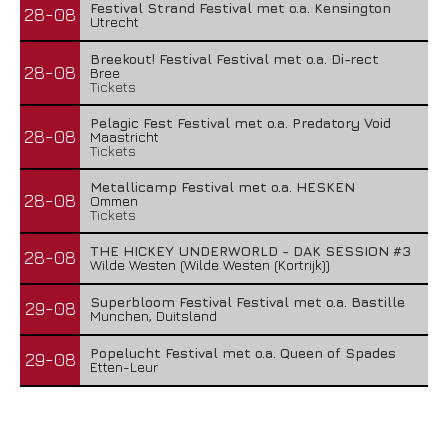
Festival Strand Festival met o.a. Kensington
28-08
Utrecht
Breekout! Festival Festival met o.a. Di-rect
28-08
Bree
Tickets
Pelagic Fest Festival met o.a. Predatory Void
28-08
Maastricht
Tickets
Metallicamp Festival met o.a. HESKEN
28-08
Ommen
Tickets
THE HICKEY UNDERWORLD - DAK SESSION #3
28-08
Wilde Westen (Wilde Westen (Kortrijk))
Superbloom Festival Festival met o.a. Bastille
29-08
Munchen, Duitsland
Popelucht Festival met o.a. Queen of Spades
29-08
Etten-Leur