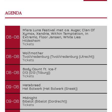
AGENDA
M'era Luna Festival met o.a. Auger, Clan Of
Xymox, Xandria, Within Temptation, In
08-08
Extremo, Floor Jansen, White Lies
Hildesheim
Tickets
Wolfmother
08-08
TivoliVredenburg (TivoliVredenburg (Utrecht))
Tickets
Body Count ft. Ice-T
08-08
013 (013 (Tilburg))
Tickets
Hatebreed
09-08
Het Bolwerk (Het Bolwerk (Sneek))
Midnight
09-08
Bibelot (Bibelot (Dordrecht))
Tickets