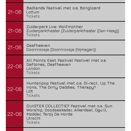
Badlands Festival met o.a. Bongloard
21-08
Lottum
Tickets
Zuiderpark Live: Wolfmother
21-08
Zuiderparktheater (Zuiderparktheater (Den Haag))
Tickets
Deafheaven
21-08
Doornroosje (Doornroosje (Nijmegen))
All Points East Festival Festival met o.a.
Deftones, Deafheaven
22-08
London
Tickets
Huntenpop Festival met o.a. Di-rect, Up The
Irons, The Dirty Daddies, Therapy?
22-08
Ulft
Tickets
DUISTER COLLECTIEF Festival met o.a. Sun
Worship, Doodseskader, Alkerdeel, Ggu:ll,
22-08
Modder, Terzij De Horde
Utrecht
Tickets