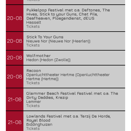
Pukkelpop Festival met o.a. Deftones, The
Hives, Stick to your Guns, Chat Pile,
20-08
Deafheaven, Ploegendienst, dEUS
Hasselt
Tickets
Stick To Your Guns
20-08
Nieuwe Nor (Nieuwe Nor (Heerlen))
Tickets
Wolfmother
20-08
Hedon (Hedon (Zwolle))
Racoon
Openluchttheater Hertme (Openluchttheater
20-08
Hertme (Hertme))
Tickets
Glemmer Beach Festival Festival met o.a. The
Dirty Daddies, Krezip
21-08
Lemmer
Tickets
Lowlands Festival met o.a. Terzij De Horde,
Royal Blood
21-08
Biddinghuizen
Tickets