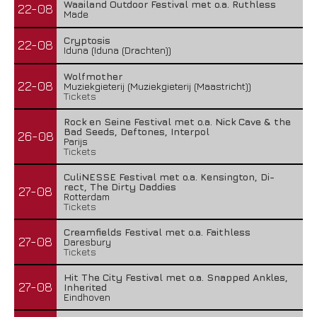
Waailand Outdoor Festival met o.a. Ruthless
22-08
Made
Cryptosis
22-08
Iduna (Iduna (Drachten))
Wolfmother
22-08
Muziekgieterij (Muziekgieterij (Maastricht))
Tickets
Rock en Seine Festival met o.a. Nick Cave & the
Bad Seeds, Deftones, Interpol
26-08
Parijs
Tickets
CuliNESSE Festival met o.a. Kensington, Di-
rect, The Dirty Daddies
27-08
Rotterdam
Tickets
Creamfields Festival met o.a. Faithless
27-08
Daresbury
Tickets
Hit The City Festival met o.a. Snapped Ankles,
27-08
Inherited
Eindhoven