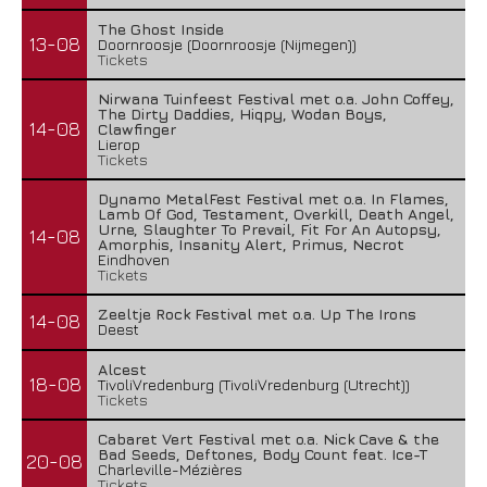
The Ghost Inside
13-08
Doornroosje (Doornroosje (Nijmegen))
Tickets
Nirwana Tuinfeest Festival met o.a. John Coffey,
The Dirty Daddies, Hiqpy, Wodan Boys,
14-08
Clawfinger
Lierop
Tickets
Dynamo MetalFest Festival met o.a. In Flames,
Lamb Of God, Testament, Overkill, Death Angel,
Urne, Slaughter To Prevail, Fit For An Autopsy,
14-08
Amorphis, Insanity Alert, Primus, Necrot
Eindhoven
Tickets
Zeeltje Rock Festival met o.a. Up The Irons
14-08
Deest
Alcest
18-08
TivoliVredenburg (TivoliVredenburg (Utrecht))
Tickets
Cabaret Vert Festival met o.a. Nick Cave & the
Bad Seeds, Deftones, Body Count feat. Ice-T
20-08
Charleville-Mézières
Tickets