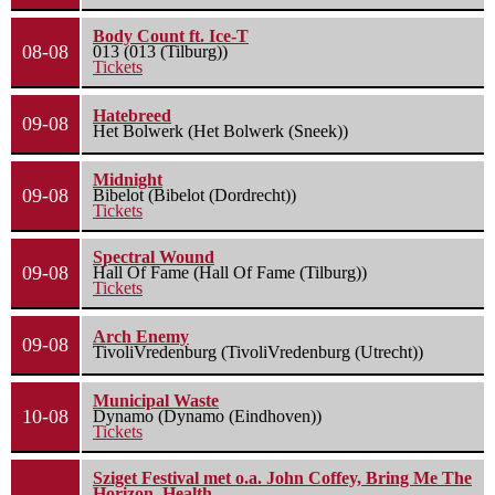
Body Count ft. Ice-T
08-08
013 (013 (Tilburg))
Tickets
Hatebreed
09-08
Het Bolwerk (Het Bolwerk (Sneek))
Midnight
09-08
Bibelot (Bibelot (Dordrecht))
Tickets
Spectral Wound
09-08
Hall Of Fame (Hall Of Fame (Tilburg))
Tickets
Arch Enemy
09-08
TivoliVredenburg (TivoliVredenburg (Utrecht))
Municipal Waste
10-08
Dynamo (Dynamo (Eindhoven))
Tickets
Sziget Festival met o.a. John Coffey, Bring Me The
Horizon, Health