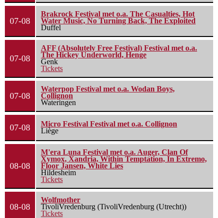
Brakrock Festival met o.a. The Casualties, Hot
07-08
Water Music, No Turning Back, The Exploited
Duffel
AFF (Absolutely Free Festival) Festival met o.a.
The Hickey Underworld, Henge
07-08
Genk
Tickets
Waterpop Festival met o.a. Wodan Boys,
07-08
Collignon
Wateringen
Micro Festival Festival met o.a. Collignon
07-08
Liège
M'era Luna Festival met o.a. Auger, Clan Of
Xymox, Xandria, Within Temptation, In Extremo,
08-08
Floor Jansen, White Lies
Hildesheim
Tickets
Wolfmother
08-08
TivoliVredenburg (TivoliVredenburg (Utrecht))
Tickets