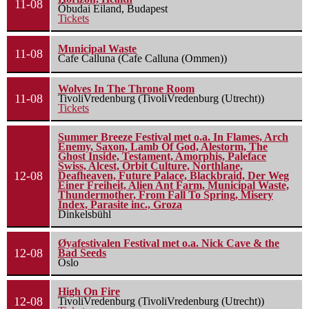
11-08
Óbudai Eiland, Budapest
Tickets
Municipal Waste
11-08
Cafe Calluna (Cafe Calluna (Ommen))
Wolves In The Throne Room
11-08
TivoliVredenburg (TivoliVredenburg (Utrecht))
Tickets
Summer Breeze Festival met o.a. In Flames, Arch
Enemy, Saxon, Lamb Of God, Alestorm, The
Ghost Inside, Testament, Amorphis, Paleface
Swiss, Alcest, Orbit Culture, Northlane,
12-08
Deafheaven, Future Palace, Blackbraid, Der Weg
Einer Freiheit, Alien Ant Farm, Municipal Waste,
Thundermother, From Fall To Spring, Misery
Index, Parasite inc., Groza
Dinkelsbühl
Øyafestivalen Festival met o.a. Nick Cave & the
12-08
Bad Seeds
Oslo
High On Fire
12-08
TivoliVredenburg (TivoliVredenburg (Utrecht))