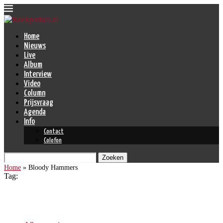
Home
Nieuws
Live
Album
Interview
Video
Column
Prijsvraag
Agenda
Info
Contact
Colofon
Zoeken
Home
»
Bloody Hammers
Tag:
Bloody Hammers