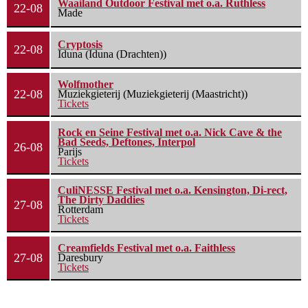
Waailand Outdoor Festival met o.a. Ruthless
22-08
Made
Cryptosis
22-08
Iduna (Iduna (Drachten))
Wolfmother
22-08
Muziekgieterij (Muziekgieterij (Maastricht))
Tickets
Rock en Seine Festival met o.a. Nick Cave & the
Bad Seeds, Deftones, Interpol
26-08
Parijs
Tickets
CuliNESSE Festival met o.a. Kensington, Di-rect,
The Dirty Daddies
27-08
Rotterdam
Tickets
Creamfields Festival met o.a. Faithless
27-08
Daresbury
Tickets