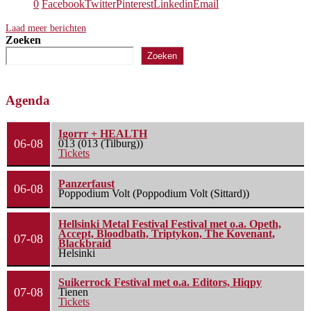
0
Facebook
Twitter
Pinterest
Linkedin
Email
Laad meer berichten
Zoeken
Zoeken
Agenda
Igorrr + HEALTH
06-08
013 (013 (Tilburg))
Tickets
Panzerfaust
06-08
Poppodium Volt (Poppodium Volt (Sittard))
Hellsinki Metal Festival Festival met o.a. Opeth,
Accept, Bloodbath, Triptykon, The Kovenant,
07-08
Blackbraid
Helsinki
Suikerrock Festival met o.a. Editors, Hiqpy
07-08
Tienen
Tickets