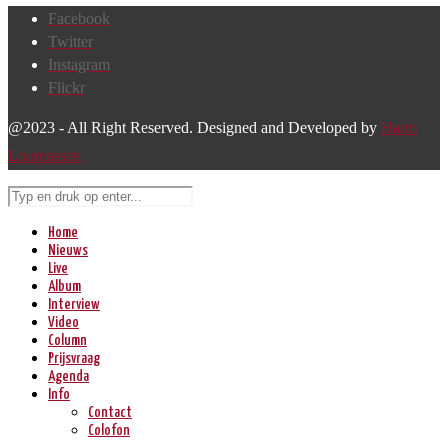
Facebook
Twitter
Instagram
Flickr
@2023 - All Right Reserved. Designed and Developed by
Harm
Lourenssen
Home
Nieuws
Live
Album
Interview
Video
Column
Prijsvraag
Agenda
Info
Contact
Colofon