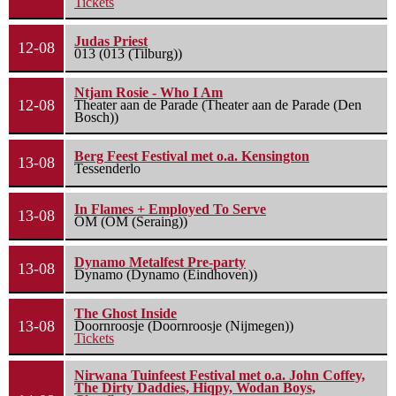
Tickets
Judas Priest
12-08
013 (013 (Tilburg))
Ntjam Rosie - Who I Am
12-08
Theater aan de Parade (Theater aan de Parade (Den
Bosch))
Berg Feest Festival met o.a. Kensington
13-08
Tessenderlo
In Flames + Employed To Serve
13-08
OM (OM (Seraing))
Dynamo Metalfest Pre-party
13-08
Dynamo (Dynamo (Eindhoven))
The Ghost Inside
13-08
Doornroosje (Doornroosje (Nijmegen))
Tickets
Nirwana Tuinfeest Festival met o.a. John Coffey,
The Dirty Daddies, Hiqpy, Wodan Boys,