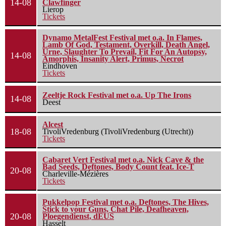
14-08
Clawfinger
Lierop
Tickets
Dynamo MetalFest Festival met o.a. In Flames,
Lamb Of God, Testament, Overkill, Death Angel,
Urne, Slaughter To Prevail, Fit For An Autopsy,
14-08
Amorphis, Insanity Alert, Primus, Necrot
Eindhoven
Tickets
Zeeltje Rock Festival met o.a. Up The Irons
14-08
Deest
Alcest
18-08
TivoliVredenburg (TivoliVredenburg (Utrecht))
Tickets
Cabaret Vert Festival met o.a. Nick Cave & the
Bad Seeds, Deftones, Body Count feat. Ice-T
20-08
Charleville-Mézières
Tickets
Pukkelpop Festival met o.a. Deftones, The Hives,
Stick to your Guns, Chat Pile, Deafheaven,
20-08
Ploegendienst, dEUS
Hasselt