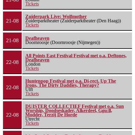
Tickets
Zuiderpark Live: Wolfmother
21-08
Zuiderparktheater (Zuiderparktheater (Den Haag))
Tickets
Deafheaven
21-08
Doornroosje (Doornroosje (Nijmegen))
All Points East Festival Festival met o.a. Deftones,
Deafheaven
22-08
London
Tickets
Huntenpop Festival met o.a. Di-rect, Up The
Irons, The Dirty Daddies, Therapy?
22-08
Ulft
Tickets
DUISTER COLLECTIEF Festival met o.a. Sun
Worship, Doodseskader, Alkerdeel, Ggu:ll,
22-08
Modder, Terzij De Horde
Utrecht
Tickets