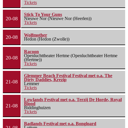
Tickets
Stick To Your Guns
20-08
Nieuwe Nor (Nieuwe Nor (Heerlen))
Tickets
Wolfmother
20-08
Hedon (Hedon (Zwolle))
Racoon
Openluchttheater Hertme (Openluchttheater Hertme
20-08
(Hertme))
Tickets
Glemmer Beach Festival Festival met o.a. The
Dirty Daddies, Krezip
21-08
Lemmer
Tickets
Lowlands Festival met o.a. Terzij De Horde, Royal
Blood
21-08
Biddinghuizen
Tickets
Badlands Festival met o.a. Bongloard
21-08
Lottum