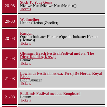
Stick To Your Guns
20-08
Nieuwe Nor (Nieuwe Nor (Heerlen))
Tickets
Wolfmother
20-08
Hedon (Hedon (Zwolle))
Racoon
Openluchttheater Hertme (Openluchttheater Hertme
20-08
(Hertme))
Tickets
Glemmer Beach Festival Festival met o.a. The
Dirty Daddies, Krezip
21-08
Lemmer
Tickets
Lowlands Festival met o.a. Terzij De Horde, Royal
Blood
21-08
Biddinghuizen
Tickets
Badlands Festival met o.a. Bongloard
21-08
Lottum
Tickets