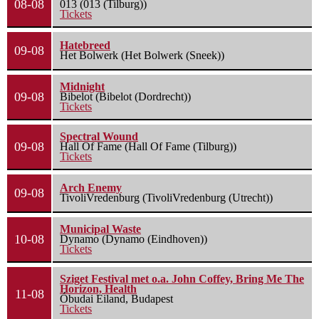
08-08
013 (013 (Tilburg))
Tickets
Hatebreed
09-08
Het Bolwerk (Het Bolwerk (Sneek))
Midnight
09-08
Bibelot (Bibelot (Dordrecht))
Tickets
Spectral Wound
09-08
Hall Of Fame (Hall Of Fame (Tilburg))
Tickets
Arch Enemy
09-08
TivoliVredenburg (TivoliVredenburg (Utrecht))
Municipal Waste
10-08
Dynamo (Dynamo (Eindhoven))
Tickets
Sziget Festival met o.a. John Coffey, Bring Me The
Horizon, Health
11-08
Óbudai Eiland, Budapest
Tickets