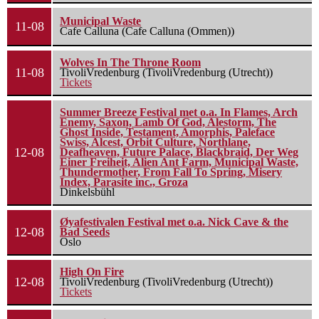
Municipal Waste
11-08
Cafe Calluna (Cafe Calluna (Ommen))
Wolves In The Throne Room
11-08
TivoliVredenburg (TivoliVredenburg (Utrecht))
Tickets
Summer Breeze Festival met o.a. In Flames, Arch
Enemy, Saxon, Lamb Of God, Alestorm, The
Ghost Inside, Testament, Amorphis, Paleface
Swiss, Alcest, Orbit Culture, Northlane,
12-08
Deafheaven, Future Palace, Blackbraid, Der Weg
Einer Freiheit, Alien Ant Farm, Municipal Waste,
Thundermother, From Fall To Spring, Misery
Index, Parasite inc., Groza
Dinkelsbühl
Øyafestivalen Festival met o.a. Nick Cave & the
12-08
Bad Seeds
Oslo
High On Fire
12-08
TivoliVredenburg (TivoliVredenburg (Utrecht))
Tickets