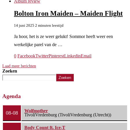
Album review
Bolton Iron Maiden – Maiden Flight
14 juni 2025
2 minuten leestijd
Ja hoor, het is ze weer gelukt! Sommor heeft weer een
werkelijke parel van de …
0
Facebook
Twitter
Pinterest
Linkedin
Email
Laad meer berichten
Zoeken
Zoeken
Agenda
Wolfmother
08-08
TivoliVredenburg (TivoliVredenburg (Utrecht))
Body Count ft. Ice-T