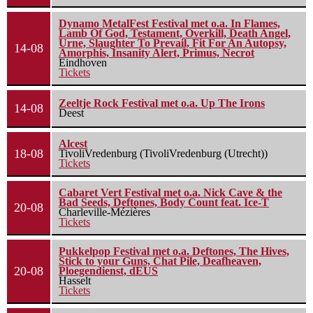
Dynamo MetalFest Festival met o.a. In Flames,
Lamb Of God, Testament, Overkill, Death Angel,
Urne, Slaughter To Prevail, Fit For An Autopsy,
14-08
Amorphis, Insanity Alert, Primus, Necrot
Eindhoven
Tickets
Zeeltje Rock Festival met o.a. Up The Irons
14-08
Deest
Alcest
18-08
TivoliVredenburg (TivoliVredenburg (Utrecht))
Tickets
Cabaret Vert Festival met o.a. Nick Cave & the
Bad Seeds, Deftones, Body Count feat. Ice-T
20-08
Charleville-Mézières
Tickets
Pukkelpop Festival met o.a. Deftones, The Hives,
Stick to your Guns, Chat Pile, Deafheaven,
20-08
Ploegendienst, dEUS
Hasselt
Tickets