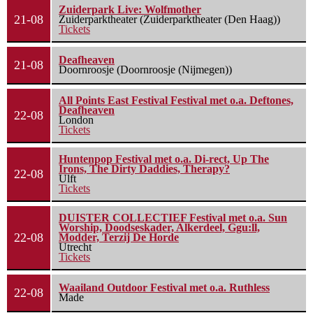
Zuiderpark Live: Wolfmother
21-08
Zuiderparktheater (Zuiderparktheater (Den Haag))
Tickets
Deafheaven
21-08
Doornroosje (Doornroosje (Nijmegen))
All Points East Festival Festival met o.a. Deftones,
Deafheaven
22-08
London
Tickets
Huntenpop Festival met o.a. Di-rect, Up The
Irons, The Dirty Daddies, Therapy?
22-08
Ulft
Tickets
DUISTER COLLECTIEF Festival met o.a. Sun
Worship, Doodseskader, Alkerdeel, Ggu:ll,
22-08
Modder, Terzij De Horde
Utrecht
Tickets
Waailand Outdoor Festival met o.a. Ruthless
22-08
Made