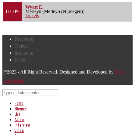
Wyatt E.
01-09
Merleyn (Merleyn (Nijmegen))
Tickets
Facebook
Twitter
Instagram
Flickr
@2023 - All Right Reserved. Designed and Developed by
Harm
Lourenssen
Home
Nieuws
Live
Album
Interview
Video