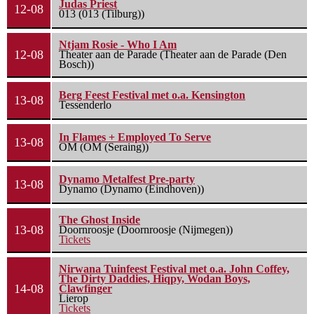
Judas Priest
12-08
013 (013 (Tilburg))
Ntjam Rosie - Who I Am
12-08
Theater aan de Parade (Theater aan de Parade (Den
Bosch))
Berg Feest Festival met o.a. Kensington
13-08
Tessenderlo
In Flames + Employed To Serve
13-08
OM (OM (Seraing))
Dynamo Metalfest Pre-party
13-08
Dynamo (Dynamo (Eindhoven))
The Ghost Inside
13-08
Doornroosje (Doornroosje (Nijmegen))
Tickets
Nirwana Tuinfeest Festival met o.a. John Coffey,
The Dirty Daddies, Hiqpy, Wodan Boys,
14-08
Clawfinger
Lierop
Tickets