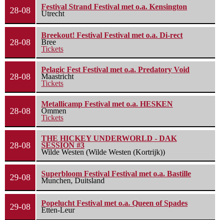
Festival Strand Festival met o.a. Kensington
28-08
Utrecht
Breekout! Festival Festival met o.a. Di-rect
28-08
Bree
Tickets
Pelagic Fest Festival met o.a. Predatory Void
28-08
Maastricht
Tickets
Metallicamp Festival met o.a. HESKEN
28-08
Ommen
Tickets
THE HICKEY UNDERWORLD - DAK
28-08
SESSION #3
Wilde Westen (Wilde Westen (Kortrijk))
Superbloom Festival Festival met o.a. Bastille
29-08
Munchen, Duitsland
Popelucht Festival met o.a. Queen of Spades
29-08
Etten-Leur