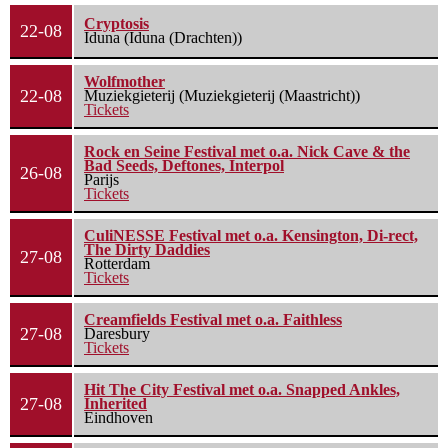
Cryptosis
22-08
Iduna (Iduna (Drachten))
Wolfmother
22-08
Muziekgieterij (Muziekgieterij (Maastricht))
Tickets
Rock en Seine Festival met o.a. Nick Cave & the
Bad Seeds, Deftones, Interpol
26-08
Parijs
Tickets
CuliNESSE Festival met o.a. Kensington, Di-rect,
The Dirty Daddies
27-08
Rotterdam
Tickets
Creamfields Festival met o.a. Faithless
27-08
Daresbury
Tickets
Hit The City Festival met o.a. Snapped Ankles,
27-08
Inherited
Eindhoven