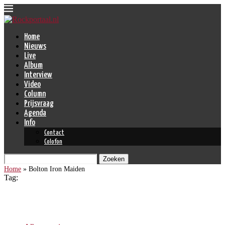
Home
Nieuws
Live
Album
Interview
Video
Column
Prijsvraag
Agenda
Info
Contact
Colofon
Zoeken
Home
»
Bolton Iron Maiden
Tag:
Bolton Iron Maiden