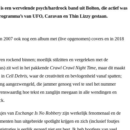
is een wervelende psych/hardrock band uit Bolton, die actief was
programma’s van UFO, Caravan en Thin Lizzy gestaan.
 in 2007 ook nog een album met (live opgenomen) covers en in 2018
n rockend binnen; moeilijk stilzitten en vergeleken met de
s) zit wel in het pakkende
Crawl Crawl Night Time
, maar dit maakt
w in
Cell Debris
, waar de creativiteit en bevlogenheid vanaf spatten;
nding aangezwengeld, die jammer genoeg veel te snel het nummer
renswaardig hoe tekst en zanglijn meegaan in alle wendingen en
ck.
ukjes van
Exchange Is No Robbery
zijn werkelijk fenomenaal en de
enten hun uitgebreide spotlight krijgen en zich (inclusief foutjes
traties is eerlijk gezegd niet erg best. Ik heb bootlegs van veel