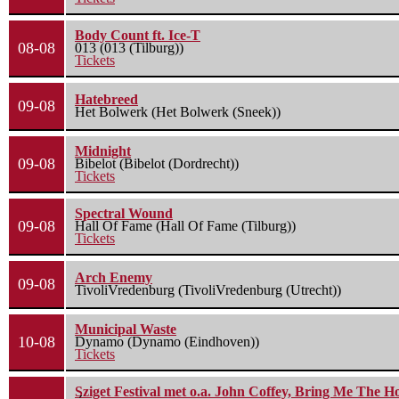
Body Count ft. Ice-T
08-08
013 (013 (Tilburg))
Tickets
Hatebreed
09-08
Het Bolwerk (Het Bolwerk (Sneek))
Midnight
09-08
Bibelot (Bibelot (Dordrecht))
Tickets
Spectral Wound
09-08
Hall Of Fame (Hall Of Fame (Tilburg))
Tickets
Arch Enemy
09-08
TivoliVredenburg (TivoliVredenburg (Utrecht))
Municipal Waste
10-08
Dynamo (Dynamo (Eindhoven))
Tickets
Sziget Festival met o.a. John Coffey, Bring Me The H