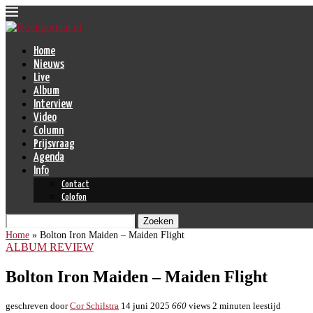
Home
Nieuws
Live
Album
Interview
Video
Column
Prijsvraag
Agenda
Info
Contact
Colofon
Zoeken
Home
»
Bolton Iron Maiden – Maiden Flight
ALBUM REVIEW
Bolton Iron Maiden – Maiden Flight
geschreven door
Cor Schilstra
14 juni 2025
660
views
2 minuten leestijd