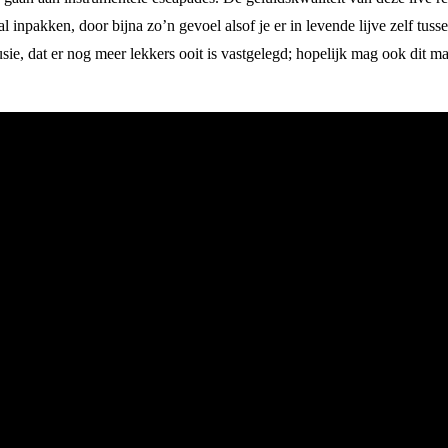
npakken, door bijna zo’n gevoel alsof je er in levende lijve zelf tuss
sie, dat er nog meer lekkers ooit is vastgelegd; hopelijk mag ook dit mat