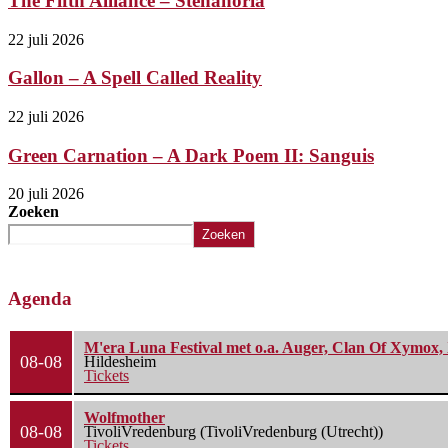
The Fifth Alliance – Stenahoria
22 juli 2026
Gallon – A Spell Called Reality
22 juli 2026
Green Carnation – A Dark Poem II: Sanguis
20 juli 2026
Zoeken
Zoeken
Agenda
M'era Luna Festival met o.a. Auger, Clan Of Xymox, 
08-08
Hildesheim
Tickets
Wolfmother
08-08
TivoliVredenburg (TivoliVredenburg (Utrecht))
Tickets