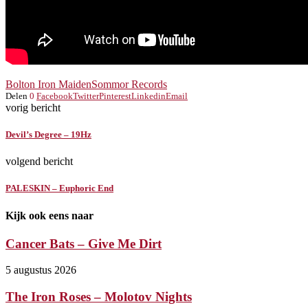
Bolton Iron Maiden
Sommor Records
Delen
0
Facebook
Twitter
Pinterest
Linkedin
Email
vorig bericht
Devil’s Degree – 19Hz
volgend bericht
PALESKIN – Euphoric End
Kijk ook eens naar
Cancer Bats – Give Me Dirt
5 augustus 2026
The Iron Roses – Molotov Nights