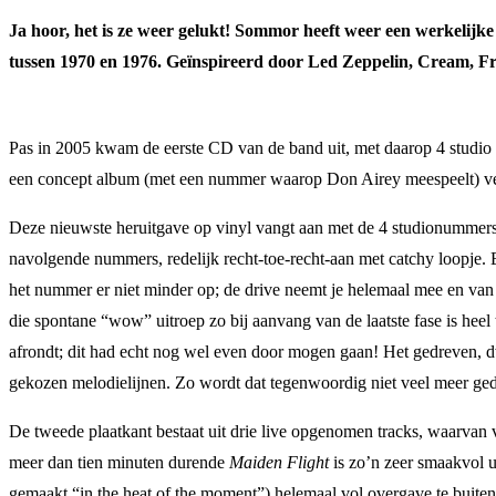
Ja hoor, het is ze weer gelukt! Sommor heeft weer een werkelijk
tussen 1970 en 1976. Geïnspireerd door Led Zeppelin, Cream, 
Pas in 2005 kwam de eerste CD van de band uit, met daarop 4 studio
een concept album (met een nummer waarop Don Airey meespeelt) ver
Deze nieuwste heruitgave op vinyl vangt aan met de 4 studionummer
navolgende nummers, redelijk recht-toe-recht-aan met catchy loopje.
het nummer er niet minder op; de drive neemt je helemaal mee en va
die spontane “wow” uitroep zo bij aanvang van de laatste fase is he
afrondt; dit had echt nog wel even door mogen gaan! Het gedreven, 
gekozen melodielijnen. Zo wordt dat tegenwoordig niet veel meer gedaa
De tweede plaatkant bestaat uit drie live opgenomen tracks, waarvan v
meer dan tien minuten durende
Maiden Flight
is zo’n zeer smaakvol ui
gemaakt “in the heat of the moment”) helemaal vol overgave te buiten g