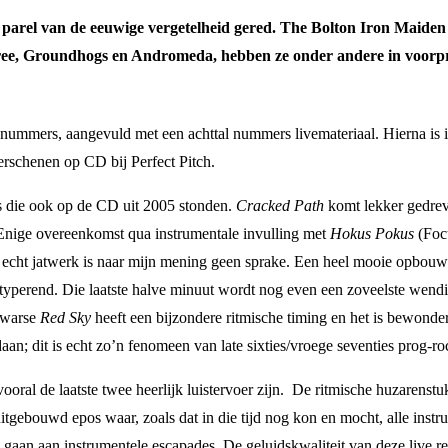
e parel van de eeuwige vergetelheid gered. The Bolton Iron Maiden 
Free, Groundhogs en Andromeda, hebben ze onder andere in voor
 nummers, aangevuld met een achttal nummers livemateriaal. Hierna is
schenen op CD bij Perfect Pitch.
s die ook op de CD uit 2005 stonden.
Cracked Path
komt lekker gedreve
 Enige overeenkomst qua instrumentale invulling met
Hokus Pokus
(Focu
n echt jatwerk is naar mijn mening geen sprake. Een heel mooie opbou
el typerend. Die laatste halve minuut wordt nog even een zoveelste we
dwarse
Red Sky
heeft een bijzondere ritmische timing en het is bewonde
n; dit is echt zo’n fenomeen van late sixties/vroege seventies prog-ro
ooral de laatste twee heerlijk luistervoer zijn. De ritmische huzarenst
tgebouwd epos waar, zoals dat in die tijd nog kon en mocht, alle instrum
aan aan instrumentele escapades. De geluidskwaliteit van deze live regis