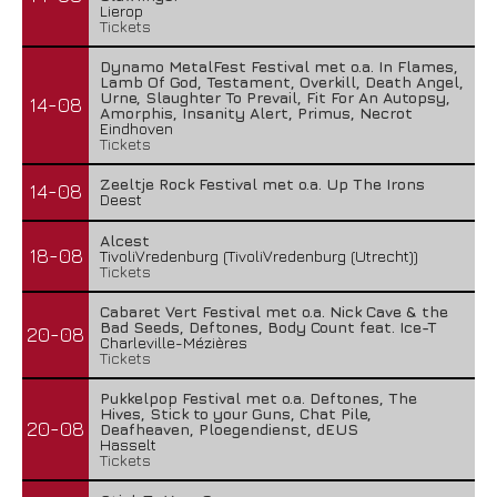
Lierop
Tickets
Dynamo MetalFest Festival met o.a. In Flames,
Lamb Of God, Testament, Overkill, Death Angel,
Urne, Slaughter To Prevail, Fit For An Autopsy,
14-08
Amorphis, Insanity Alert, Primus, Necrot
Eindhoven
Tickets
Zeeltje Rock Festival met o.a. Up The Irons
14-08
Deest
Alcest
18-08
TivoliVredenburg (TivoliVredenburg (Utrecht))
Tickets
Cabaret Vert Festival met o.a. Nick Cave & the
Bad Seeds, Deftones, Body Count feat. Ice-T
20-08
Charleville-Mézières
Tickets
Pukkelpop Festival met o.a. Deftones, The
Hives, Stick to your Guns, Chat Pile,
20-08
Deafheaven, Ploegendienst, dEUS
Hasselt
Tickets