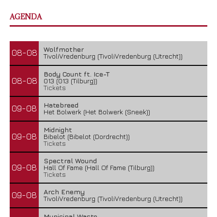
AGENDA
Wolfmother
08-08
TivoliVredenburg (TivoliVredenburg (Utrecht))
Body Count ft. Ice-T
08-08
013 (013 (Tilburg))
Tickets
Hatebreed
09-08
Het Bolwerk (Het Bolwerk (Sneek))
Midnight
09-08
Bibelot (Bibelot (Dordrecht))
Tickets
Spectral Wound
09-08
Hall Of Fame (Hall Of Fame (Tilburg))
Tickets
Arch Enemy
09-08
TivoliVredenburg (TivoliVredenburg (Utrecht))
Municipal Waste