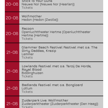
Stick To Your Guns
20-08
Nieuwe Nor (Nieuwe Nor (Heerlen))
Tickets
Wolfmother
20-08
Hedon (Hedon (Zwolle))
Racoon
Openluchttheater Hertme (Openluchttheater
20-08
Hertme (Hertme))
Tickets
Glemmer Beach Festival Festival met o.a. The
Dirty Daddies, Krezip
21-08
Lemmer
Tickets
Lowlands Festival met o.a. Terzij De Horde,
Royal Blood
21-08
Biddinghuizen
Tickets
Badlands Festival met o.a. Bongloard
21-08
Lottum
Tickets
Zuiderpark Live: Wolfmother
21-08
Zuiderparktheater (Zuiderparktheater (Den Haag))
Tickets