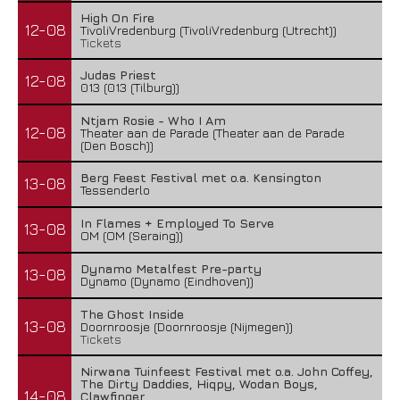
High On Fire
12-08
TivoliVredenburg (TivoliVredenburg (Utrecht))
Tickets
Judas Priest
12-08
013 (013 (Tilburg))
Ntjam Rosie - Who I Am
12-08
Theater aan de Parade (Theater aan de Parade
(Den Bosch))
Berg Feest Festival met o.a. Kensington
13-08
Tessenderlo
In Flames + Employed To Serve
13-08
OM (OM (Seraing))
Dynamo Metalfest Pre-party
13-08
Dynamo (Dynamo (Eindhoven))
The Ghost Inside
13-08
Doornroosje (Doornroosje (Nijmegen))
Tickets
Nirwana Tuinfeest Festival met o.a. John Coffey,
The Dirty Daddies, Hiqpy, Wodan Boys,
14-08
Clawfinger