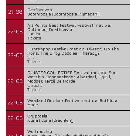
Deafheaven
21-08
Doornroosje (Doornroosje (Nijmegen))
All Points East Festival Festival met o.a.
Deftones, Deafheaven
22-08
London
Tickets
Huntenpop Festival met o.a. Di-rect, Up The
Irons, The Dirty Daddies, Therapy?
22-08
Ulft
Tickets
DUISTER COLLECTIEF Festival met o.a. Sun
Worship, Doodseskader, Alkerdeel, Ggu:ll,
22-08
Modder, Terzij De Horde
Utrecht
Tickets
Waailand Outdoor Festival met o.a. Ruthless
22-08
Made
Cryptosis
22-08
Iduna (Iduna (Drachten))
Wolfmother
22-08
Muziekgieterij (Muziekgieterij (Maastricht))