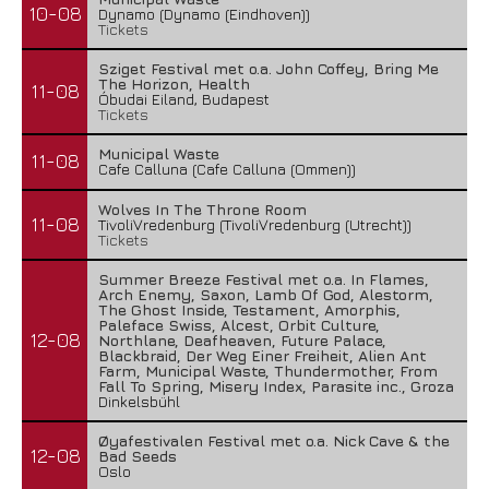
10-08
Dynamo (Dynamo (Eindhoven))
Tickets
Sziget Festival met o.a. John Coffey, Bring Me
The Horizon, Health
11-08
Óbudai Eiland, Budapest
Tickets
Municipal Waste
11-08
Cafe Calluna (Cafe Calluna (Ommen))
Wolves In The Throne Room
11-08
TivoliVredenburg (TivoliVredenburg (Utrecht))
Tickets
Summer Breeze Festival met o.a. In Flames,
Arch Enemy, Saxon, Lamb Of God, Alestorm,
The Ghost Inside, Testament, Amorphis,
Paleface Swiss, Alcest, Orbit Culture,
12-08
Northlane, Deafheaven, Future Palace,
Blackbraid, Der Weg Einer Freiheit, Alien Ant
Farm, Municipal Waste, Thundermother, From
Fall To Spring, Misery Index, Parasite inc., Groza
Dinkelsbühl
Øyafestivalen Festival met o.a. Nick Cave & the
12-08
Bad Seeds
Oslo