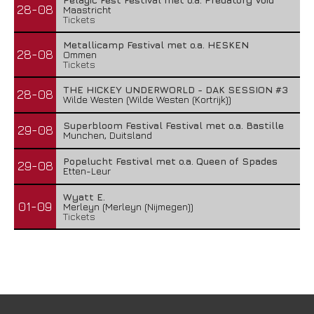
28-08
Maastricht
Tickets
Metallicamp Festival met o.a. HESKEN
28-08
Ommen
Tickets
THE HICKEY UNDERWORLD - DAK SESSION #3
28-08
Wilde Westen (Wilde Westen (Kortrijk))
Superbloom Festival Festival met o.a. Bastille
29-08
Munchen, Duitsland
Popelucht Festival met o.a. Queen of Spades
29-08
Etten-Leur
Wyatt E.
01-09
Merleyn (Merleyn (Nijmegen))
Tickets