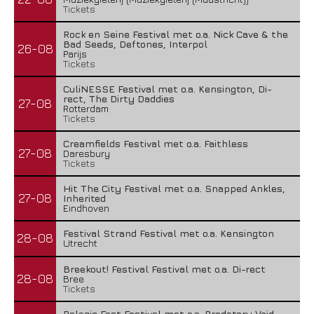
Tickets
Rock en Seine Festival met o.a. Nick Cave & the
Bad Seeds, Deftones, Interpol
26-08
Parijs
Tickets
CuliNESSE Festival met o.a. Kensington, Di-
rect, The Dirty Daddies
27-08
Rotterdam
Tickets
Creamfields Festival met o.a. Faithless
27-08
Daresbury
Tickets
Hit The City Festival met o.a. Snapped Ankles,
27-08
Inherited
Eindhoven
Festival Strand Festival met o.a. Kensington
28-08
Utrecht
Breekout! Festival Festival met o.a. Di-rect
28-08
Bree
Tickets
Pelagic Fest Festival met o.a. Predatory Void