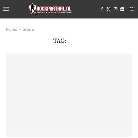
Home
»
breda
TAG:
BREDA