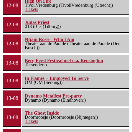
High On Fire
12-08
TivoliVredenburg (TivoliVredenburg (Utrecht))
Tickets
Judas Priest
12-08
013 (013 (Tilburg))
Ntjam Rosie - Who I Am
12-08
Theater aan de Parade (Theater aan de Parade (Den
Bosch))
Berg Feest Festival met o.a. Kensington
13-08
Tessenderlo
In Flames + Employed To Serve
13-08
OM (OM (Seraing))
Dynamo Metalfest Pre-party
13-08
Dynamo (Dynamo (Eindhoven))
The Ghost Inside
13-08
Doornroosje (Doornroosje (Nijmegen))
Tickets