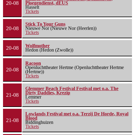
20-08
Ploegendienst, dEUS
Hasselt
Tickets
Stick To Your Guns
20-08
Nieuwe Nor (Nieuwe Nor (Heerlen))
Tickets
Wolfmother
20-08
Hedon (Hedon (Zwolle))
Racoon
Openluchttheater Hertme (Openluchttheater Hertme
20-08
(Hertme))
Tickets
Glemmer Beach Festival Festival met o.a. The
Dirty Daddies, Krezip
21-08
Lemmer
Tickets
Lowlands Festival met o.a. Terzij De Horde, Royal
Blood
21-08
Biddinghuizen
Tickets