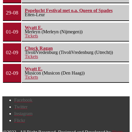
Popelucht Festival met o.a. Queen of Spades
29-08
Etten-Leur
Wyatt E.
01-09
Merleyn (Merleyn (Nijmegen))
Tickets
Chuck Ragan
02-09
TivoliVredenburg (TivoliVredenburg (Utrecht))
Tickets
Wyatt E.
02-09
Musicon (Musicon (Den Haag))
Tickets
Facebook
Twitter
Instagram
Flickr