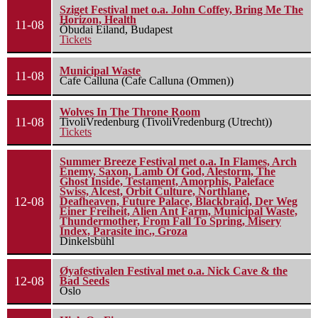
Sziget Festival met o.a. John Coffey, Bring Me The
Horizon, Health
11-08
Óbudai Eiland, Budapest
Tickets
Municipal Waste
11-08
Cafe Calluna (Cafe Calluna (Ommen))
Wolves In The Throne Room
11-08
TivoliVredenburg (TivoliVredenburg (Utrecht))
Tickets
Summer Breeze Festival met o.a. In Flames, Arch
Enemy, Saxon, Lamb Of God, Alestorm, The
Ghost Inside, Testament, Amorphis, Paleface
Swiss, Alcest, Orbit Culture, Northlane,
12-08
Deafheaven, Future Palace, Blackbraid, Der Weg
Einer Freiheit, Alien Ant Farm, Municipal Waste,
Thundermother, From Fall To Spring, Misery
Index, Parasite inc., Groza
Dinkelsbühl
Øyafestivalen Festival met o.a. Nick Cave & the
12-08
Bad Seeds
Oslo