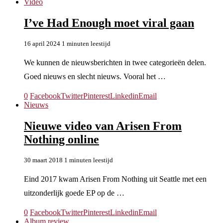
Video
I’ve Had Enough moet viral gaan
16 april 2024
1 minuten leestijd
We kunnen de nieuwsberichten in twee categorieën delen.
Goed nieuws en slecht nieuws. Vooral het …
0
Facebook
Twitter
Pinterest
Linkedin
Email
Nieuws
Nieuwe video van Arisen From
Nothing online
30 maart 2018
1 minuten leestijd
Eind 2017 kwam Arisen From Nothing uit Seattle met een
uitzonderlijk goede EP op de …
0
Facebook
Twitter
Pinterest
Linkedin
Email
Album review