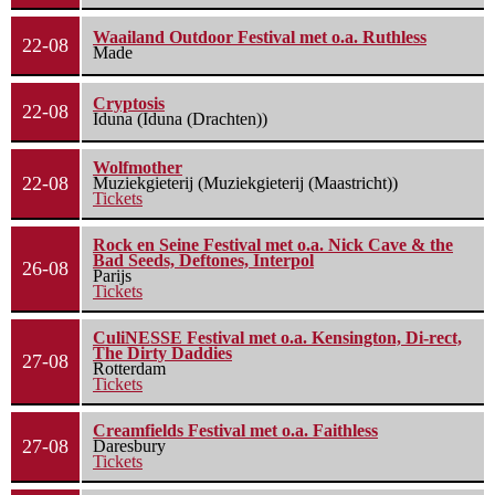
Waailand Outdoor Festival met o.a. Ruthless
22-08
Made
Cryptosis
22-08
Iduna (Iduna (Drachten))
Wolfmother
22-08
Muziekgieterij (Muziekgieterij (Maastricht))
Tickets
Rock en Seine Festival met o.a. Nick Cave & the
Bad Seeds, Deftones, Interpol
26-08
Parijs
Tickets
CuliNESSE Festival met o.a. Kensington, Di-rect,
The Dirty Daddies
27-08
Rotterdam
Tickets
Creamfields Festival met o.a. Faithless
27-08
Daresbury
Tickets