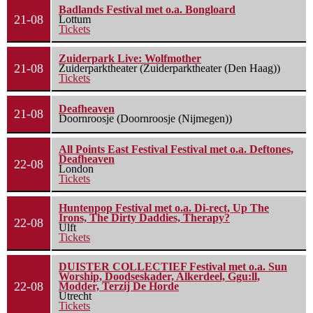
Badlands Festival met o.a. Bongloard
21-08
Lottum
Tickets
Zuiderpark Live: Wolfmother
21-08
Zuiderparktheater (Zuiderparktheater (Den Haag))
Tickets
Deafheaven
21-08
Doornroosje (Doornroosje (Nijmegen))
All Points East Festival Festival met o.a. Deftones,
Deafheaven
22-08
London
Tickets
Huntenpop Festival met o.a. Di-rect, Up The
Irons, The Dirty Daddies, Therapy?
22-08
Ulft
Tickets
DUISTER COLLECTIEF Festival met o.a. Sun
Worship, Doodseskader, Alkerdeel, Ggu:ll,
22-08
Modder, Terzij De Horde
Utrecht
Tickets