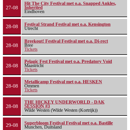
Hit The City Festival met o.a. Snapped Ankles,
27-08
Inherited
Eindhoven
Festival Strand Festival met o.a. Kensington
28-08
Utrecht
Breekout! Festival Festival met o.a. Di-rect
28-08
Bree
Tickets
Pelagic Fest Festival met o.a. Predatory Void
28-08
Maastricht
Tickets
Metallicamp Festival met o.a. HESKEN
28-08
Ommen
Tickets
THE HICKEY UNDERWORLD - DAK
28-08
SESSION #3
Wilde Westen (Wilde Westen (Kortrijk))
Superbloom Festival Festival met o.a. Bastille
29-08
Munchen, Duitsland