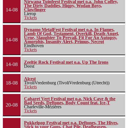
Nirwana Tuinfeest Festival met o.a. John Coffey,
The Dirty Daddies, Hiqpy, Wodan Boys,
14-08
Clawfinger
Lierop
Tickets
Dynamo MetalFest Festival met o.a. In Flames,
Lamb Of God, Testament, Overkill, Death Angel,
Urne, Slaughter To Prevail, Fit For An Autopsy,
14-08
Amorphis, Insanity Alert, Primus, Necrot
Eindhoven
Tickets
Zeeltje Rock Festival met o.a. Up The Irons
14-08
Deest
Alcest
18-08
TivoliVredenburg (TivoliVredenburg (Utrecht))
Tickets
Cabaret Vert Festival met o.a. Nick Cave & the
Bad Seeds, Deftones, Body Count feat. Ice-T
20-08
Charleville-Mézières
Tickets
Pukkelpop Festival met o.a. Deftones, The Hives,
Stick to your Guns, Chat Pile, Deafheaven,