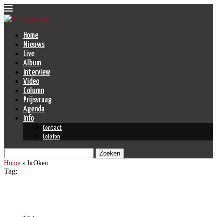
Home
Nieuws
Live
Album
Interview
Video
Column
Prijsvraag
Agenda
Info
Contact
Colofon
Zoeken
Home
»
brOken
Tag:
brOken