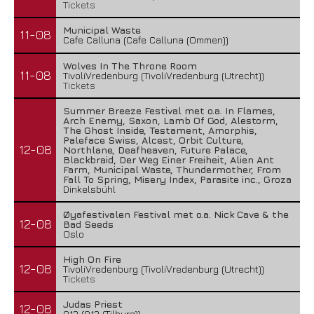
Tickets
Municipal Waste
11-08
Cafe Calluna (Cafe Calluna (Ommen))
Wolves In The Throne Room
11-08
TivoliVredenburg (TivoliVredenburg (Utrecht))
Tickets
Summer Breeze Festival met o.a. In Flames,
Arch Enemy, Saxon, Lamb Of God, Alestorm,
The Ghost Inside, Testament, Amorphis,
Paleface Swiss, Alcest, Orbit Culture,
12-08
Northlane, Deafheaven, Future Palace,
Blackbraid, Der Weg Einer Freiheit, Alien Ant
Farm, Municipal Waste, Thundermother, From
Fall To Spring, Misery Index, Parasite inc., Groza
Dinkelsbühl
Øyafestivalen Festival met o.a. Nick Cave & the
12-08
Bad Seeds
Oslo
High On Fire
12-08
TivoliVredenburg (TivoliVredenburg (Utrecht))
Tickets
Judas Priest
12-08
013 (013 (Tilburg))