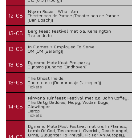
Ntjam Rosie - Who I Am
12-08
Theater aan de Parade (Theater aan de Parade
(Den Bosch))
Berg Feest Festival met o.a. Kensington
13-08
Tessenderlo
In Flames + Employed To Serve
13-08
OM (OM (Seraing))
Dynamo Metalfest Pre-party
13-08
Dynamo (Dynamo (Eindhoven))
The Ghost Inside
13-08
Doornroosje (Doornroosje (Nijmegen))
Tickets
Nirwana Tuinfeest Festival met o.a. John Coffey,
The Dirty Daddies, Hiqpy, Wodan Boys,
14-08
Clawfinger
Lierop
Tickets
Dynamo MetalFest Festival met o.a. In Flames,
Lamb Of God, Testament, Overkill, Death Angel,
Urne, Slaughter To Prevail, Fit For An Autopsy,
14-08