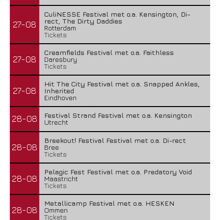
CuliNESSE Festival met o.a. Kensington, Di-
rect, The Dirty Daddies
27-08
Rotterdam
Tickets
Creamfields Festival met o.a. Faithless
27-08
Daresbury
Tickets
Hit The City Festival met o.a. Snapped Ankles,
27-08
Inherited
Eindhoven
Festival Strand Festival met o.a. Kensington
28-08
Utrecht
Breekout! Festival Festival met o.a. Di-rect
28-08
Bree
Tickets
Pelagic Fest Festival met o.a. Predatory Void
28-08
Maastricht
Tickets
Metallicamp Festival met o.a. HESKEN
28-08
Ommen
Tickets