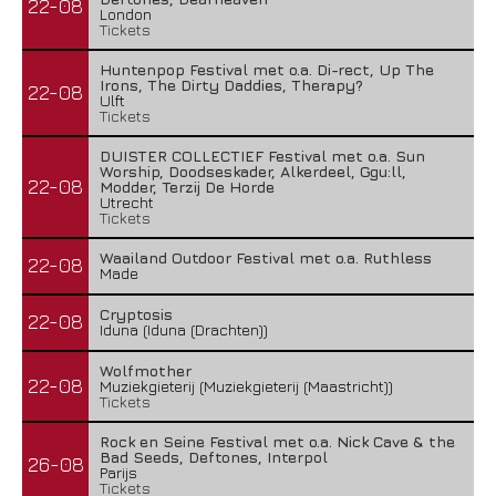
22-08
London
Tickets
Huntenpop Festival met o.a. Di-rect, Up The
Irons, The Dirty Daddies, Therapy?
22-08
Ulft
Tickets
DUISTER COLLECTIEF Festival met o.a. Sun
Worship, Doodseskader, Alkerdeel, Ggu:ll,
22-08
Modder, Terzij De Horde
Utrecht
Tickets
Waailand Outdoor Festival met o.a. Ruthless
22-08
Made
Cryptosis
22-08
Iduna (Iduna (Drachten))
Wolfmother
22-08
Muziekgieterij (Muziekgieterij (Maastricht))
Tickets
Rock en Seine Festival met o.a. Nick Cave & the
Bad Seeds, Deftones, Interpol
26-08
Parijs
Tickets