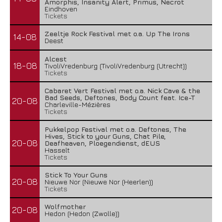
Amorphis, Insanity Alert, Primus, Necrot
Eindhoven
Tickets
Zeeltje Rock Festival met o.a. Up The Irons
14-08
Deest
Alcest
18-08
TivoliVredenburg (TivoliVredenburg (Utrecht))
Tickets
Cabaret Vert Festival met o.a. Nick Cave & the
Bad Seeds, Deftones, Body Count feat. Ice-T
20-08
Charleville-Mézières
Tickets
Pukkelpop Festival met o.a. Deftones, The
Hives, Stick to your Guns, Chat Pile,
20-08
Deafheaven, Ploegendienst, dEUS
Hasselt
Tickets
Stick To Your Guns
20-08
Nieuwe Nor (Nieuwe Nor (Heerlen))
Tickets
Wolfmother
20-08
Hedon (Hedon (Zwolle))