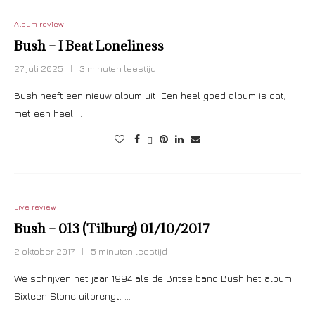
Album review
Bush – I Beat Loneliness
27 juli 2025
3 minuten leestijd
Bush heeft een nieuw album uit. Een heel goed album is dat,
met een heel …
Live review
Bush – 013 (Tilburg) 01/10/2017
2 oktober 2017
5 minuten leestijd
We schrijven het jaar 1994 als de Britse band Bush het album
Sixteen Stone uitbrengt. …