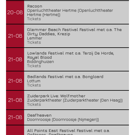
Racoon
Openluchttheater Hertme (Openluchttheater
20-08
Hertme (Hertme))
Tickets
Glemmer Beach Festival Festival met o.a. The
Dirty Daddies, Krezip
21-08
Lemmer
Tickets
Lowlands Festival met o.a. Terzij De Horde,
Royal Blood
21-08
Biddinghuizen
Tickets
Badlands Festival met o.a. Bongloard
21-08
Lottum
Tickets
Zuiderpark Live: Wolfmother
21-08
Zuiderparktheater (Zuiderparktheater (Den Haag))
Tickets
Deafheaven
21-08
Doornroosje (Doornroosje (Nijmegen))
All Points East Festival Festival met o.a.
Deftones, Deafheaven