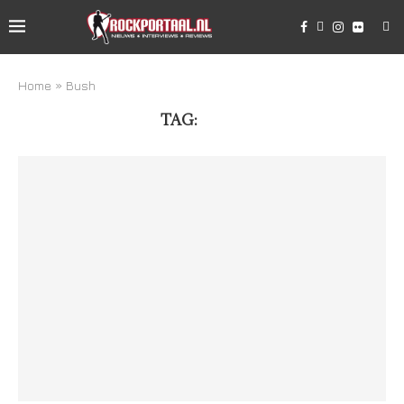
Home
»
Bush
TAG:
BUSH