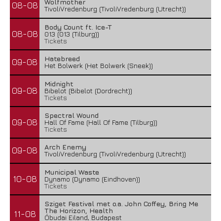
Wolfmother
08-08
TivoliVredenburg (TivoliVredenburg (Utrecht))
Body Count ft. Ice-T
08-08
013 (013 (Tilburg))
Tickets
Hatebreed
09-08
Het Bolwerk (Het Bolwerk (Sneek))
Midnight
09-08
Bibelot (Bibelot (Dordrecht))
Tickets
Spectral Wound
09-08
Hall Of Fame (Hall Of Fame (Tilburg))
Tickets
Arch Enemy
09-08
TivoliVredenburg (TivoliVredenburg (Utrecht))
Municipal Waste
10-08
Dynamo (Dynamo (Eindhoven))
Tickets
Sziget Festival met o.a. John Coffey, Bring Me
The Horizon, Health
11-08
Óbudai Eiland, Budapest