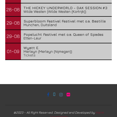
THE HICKEY UNDERWORLD - DAK SESSION #3
28-08
Wilde Westen (Wilde Westen (Kortrijk))
Superbloom Festival Festival met o.a. Bastille
29-08
Munchen, Duitsland
Popelucht Festival met o.a. Queen of Spades
29-08
Etten-Leur
Wyatt E.
01-09
Merleyn (Merleyn (Nijmegen))
Tickets
@2023 - All Right Reserved. Designed and Developed by
Harm
Lourenssen