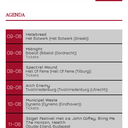
AGENDA
Hatebreed
09-08
Het Bolwerk (Het Bolwerk (Sneek))
Midnight
09-08
Bibelot (Bibelot (Dordrecht))
Tickets
Spectral Wound
09-08
Hall Of Fame (Hall Of Fame (Tilburg))
Tickets
Arch Enemy
09-08
TivoliVredenburg (TivoliVredenburg (Utrecht))
Municipal Waste
10-08
Dynamo (Dynamo (Eindhoven))
Tickets
Sziget Festival met o.a. John Coffey, Bring Me
The Horizon, Health
11-08
Óbudai Eiland, Budapest