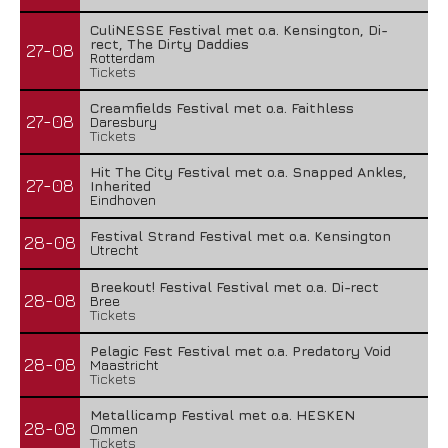
CuliNESSE Festival met o.a. Kensington, Di-
rect, The Dirty Daddies
27-08
Rotterdam
Tickets
Creamfields Festival met o.a. Faithless
27-08
Daresbury
Tickets
Hit The City Festival met o.a. Snapped Ankles,
27-08
Inherited
Eindhoven
Festival Strand Festival met o.a. Kensington
28-08
Utrecht
Breekout! Festival Festival met o.a. Di-rect
28-08
Bree
Tickets
Pelagic Fest Festival met o.a. Predatory Void
28-08
Maastricht
Tickets
Metallicamp Festival met o.a. HESKEN
28-08
Ommen
Tickets