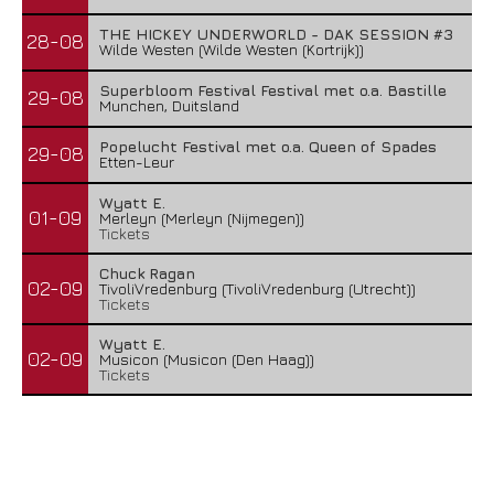
THE HICKEY UNDERWORLD - DAK SESSION #3
28-08
Wilde Westen (Wilde Westen (Kortrijk))
Superbloom Festival Festival met o.a. Bastille
29-08
Munchen, Duitsland
Popelucht Festival met o.a. Queen of Spades
29-08
Etten-Leur
Wyatt E.
01-09
Merleyn (Merleyn (Nijmegen))
Tickets
Chuck Ragan
02-09
TivoliVredenburg (TivoliVredenburg (Utrecht))
Tickets
Wyatt E.
02-09
Musicon (Musicon (Den Haag))
Tickets