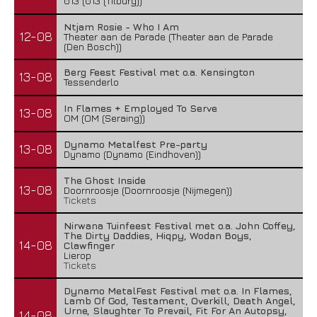
013 (013 (Tilburg))
Ntjam Rosie - Who I Am
12-08
Theater aan de Parade (Theater aan de Parade
(Den Bosch))
Berg Feest Festival met o.a. Kensington
13-08
Tessenderlo
In Flames + Employed To Serve
13-08
OM (OM (Seraing))
Dynamo Metalfest Pre-party
13-08
Dynamo (Dynamo (Eindhoven))
The Ghost Inside
13-08
Doornroosje (Doornroosje (Nijmegen))
Tickets
Nirwana Tuinfeest Festival met o.a. John Coffey,
The Dirty Daddies, Hiqpy, Wodan Boys,
14-08
Clawfinger
Lierop
Tickets
Dynamo MetalFest Festival met o.a. In Flames,
Lamb Of God, Testament, Overkill, Death Angel,
Urne, Slaughter To Prevail, Fit For An Autopsy,
14-08