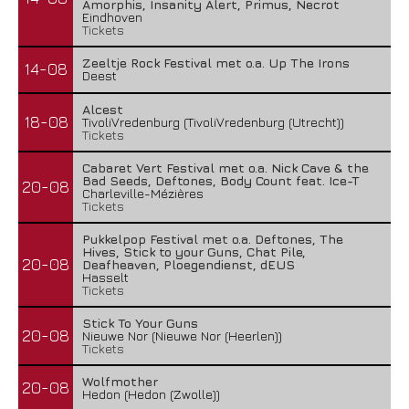
Amorphis, Insanity Alert, Primus, Necrot
Eindhoven
Tickets
Zeeltje Rock Festival met o.a. Up The Irons
14-08
Deest
Alcest
18-08
TivoliVredenburg (TivoliVredenburg (Utrecht))
Tickets
Cabaret Vert Festival met o.a. Nick Cave & the
Bad Seeds, Deftones, Body Count feat. Ice-T
20-08
Charleville-Mézières
Tickets
Pukkelpop Festival met o.a. Deftones, The
Hives, Stick to your Guns, Chat Pile,
20-08
Deafheaven, Ploegendienst, dEUS
Hasselt
Tickets
Stick To Your Guns
20-08
Nieuwe Nor (Nieuwe Nor (Heerlen))
Tickets
Wolfmother
20-08
Hedon (Hedon (Zwolle))