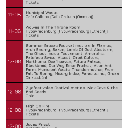
Tickets
Municipal Waste
11-08
Cafe Calluna (Cafe Calluna (Ommen))
Wolves In The Throne Room
11-08
TivoliVredenburg (TivoliVredenburg (Utrecht))
Tickets
Summer Breeze Festival met o.a. In Flames,
Arch Enemy, Saxon, Lamb Of God, Alestorm,
The Ghost Inside, Testament, Amorphis,
Paleface Swiss, Alcest, Orbit Culture,
12-08
Northlane, Deafheaven, Future Palace,
Blackbraid, Der Weg Einer Freiheit, Alien Ant
Farm, Municipal Waste, Thundermother, From
Fall To Spring, Misery Index, Parasite inc., Groza
Dinkelsbühl
Øyafestivalen Festival met o.a. Nick Cave & the
12-08
Bad Seeds
Oslo
High On Fire
12-08
TivoliVredenburg (TivoliVredenburg (Utrecht))
Tickets
Judas Priest
12-08