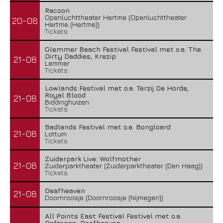
Racoon
Openluchttheater Hertme (Openluchttheater
20-08
Hertme (Hertme))
Tickets
Glemmer Beach Festival Festival met o.a. The
Dirty Daddies, Krezip
21-08
Lemmer
Tickets
Lowlands Festival met o.a. Terzij De Horde,
Royal Blood
21-08
Biddinghuizen
Tickets
Badlands Festival met o.a. Bongloard
21-08
Lottum
Tickets
Zuiderpark Live: Wolfmother
21-08
Zuiderparktheater (Zuiderparktheater (Den Haag))
Tickets
Deafheaven
21-08
Doornroosje (Doornroosje (Nijmegen))
All Points East Festival Festival met o.a.
Deftones, Deafheaven