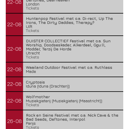
22-08
London
Tickets
Huntenpop Festival met o.a. Di-rect, Up The
Irons, The Dirty Daddies, Therapy?
22-08
Ulft
Tickets
DUISTER COLLECTIEF Festival met o.a. Sun
Worship, Doodseskader, Alkerdeel, Ggu:ll,
22-08
Modder, Terzij De Horde
Utrecht
Tickets
Waailand Outdoor Festival met o.a. Ruthless
22-08
Made
Cryptosis
22-08
Iduna (Iduna (Drachten))
Wolfmother
22-08
Muziekgieterij (Muziekgieterij (Maastricht))
Tickets
Rock en Seine Festival met o.a. Nick Cave & the
Bad Seeds, Deftones, Interpol
26-08
Parijs
Tickets