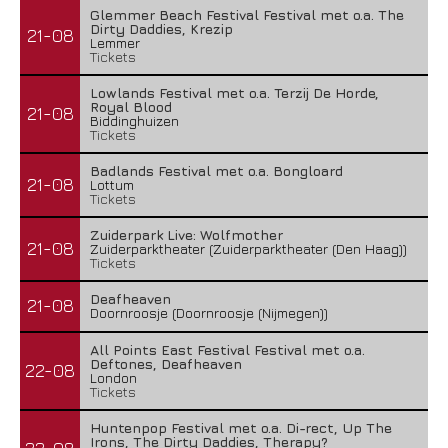
Glemmer Beach Festival Festival met o.a. The
Dirty Daddies, Krezip
21-08
Lemmer
Tickets
Lowlands Festival met o.a. Terzij De Horde,
Royal Blood
21-08
Biddinghuizen
Tickets
Badlands Festival met o.a. Bongloard
21-08
Lottum
Tickets
Zuiderpark Live: Wolfmother
21-08
Zuiderparktheater (Zuiderparktheater (Den Haag))
Tickets
Deafheaven
21-08
Doornroosje (Doornroosje (Nijmegen))
All Points East Festival Festival met o.a.
Deftones, Deafheaven
22-08
London
Tickets
Huntenpop Festival met o.a. Di-rect, Up The
Irons, The Dirty Daddies, Therapy?