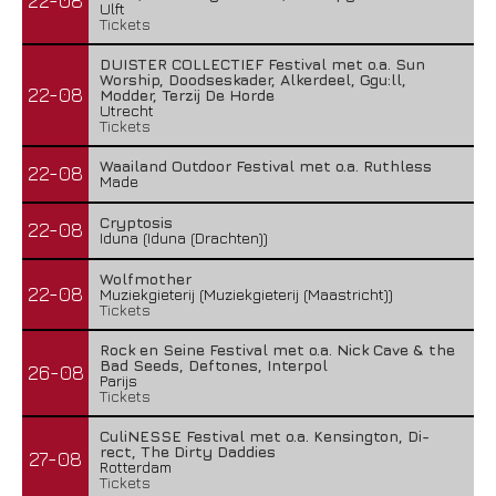
22-08
Ulft
Tickets
DUISTER COLLECTIEF Festival met o.a. Sun
Worship, Doodseskader, Alkerdeel, Ggu:ll,
22-08
Modder, Terzij De Horde
Utrecht
Tickets
Waailand Outdoor Festival met o.a. Ruthless
22-08
Made
Cryptosis
22-08
Iduna (Iduna (Drachten))
Wolfmother
22-08
Muziekgieterij (Muziekgieterij (Maastricht))
Tickets
Rock en Seine Festival met o.a. Nick Cave & the
Bad Seeds, Deftones, Interpol
26-08
Parijs
Tickets
CuliNESSE Festival met o.a. Kensington, Di-
rect, The Dirty Daddies
27-08
Rotterdam
Tickets