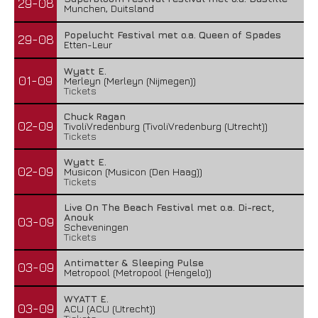
29-08
Munchen, Duitsland
Popelucht Festival met o.a. Queen of Spades
29-08
Etten-Leur
Wyatt E.
01-09
Merleyn (Merleyn (Nijmegen))
Tickets
Chuck Ragan
02-09
TivoliVredenburg (TivoliVredenburg (Utrecht))
Tickets
Wyatt E.
02-09
Musicon (Musicon (Den Haag))
Tickets
Live On The Beach Festival met o.a. Di-rect,
Anouk
03-09
Scheveningen
Tickets
Antimatter & Sleeping Pulse
03-09
Metropool (Metropool (Hengelo))
WYATT E.
03-09
ACU (ACU (Utrecht))