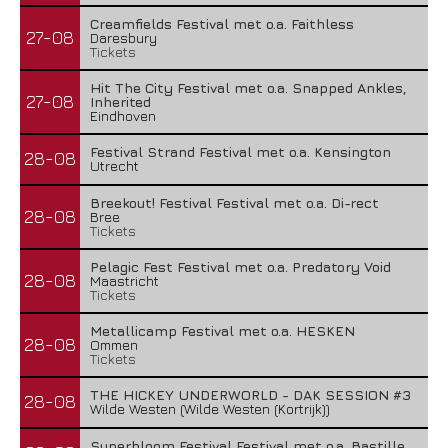
Creamfields Festival met o.a. Faithless
27-08
Daresbury
Tickets
Hit The City Festival met o.a. Snapped Ankles,
27-08
Inherited
Eindhoven
Festival Strand Festival met o.a. Kensington
28-08
Utrecht
Breekout! Festival Festival met o.a. Di-rect
28-08
Bree
Tickets
Pelagic Fest Festival met o.a. Predatory Void
28-08
Maastricht
Tickets
Metallicamp Festival met o.a. HESKEN
28-08
Ommen
Tickets
THE HICKEY UNDERWORLD - DAK SESSION #3
28-08
Wilde Westen (Wilde Westen (Kortrijk))
Superbloom Festival Festival met o.a. Bastille