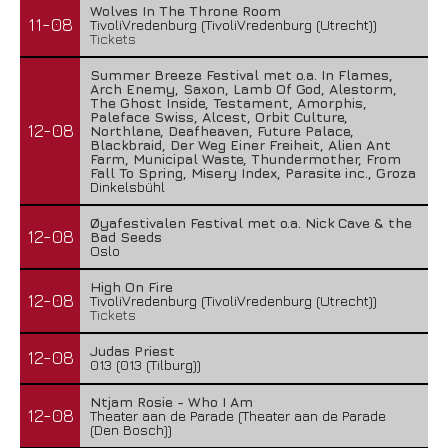
Wolves In The Throne Room
11-08
TivoliVredenburg (TivoliVredenburg (Utrecht))
Tickets
Summer Breeze Festival met o.a. In Flames,
Arch Enemy, Saxon, Lamb Of God, Alestorm,
The Ghost Inside, Testament, Amorphis,
Paleface Swiss, Alcest, Orbit Culture,
12-08
Northlane, Deafheaven, Future Palace,
Blackbraid, Der Weg Einer Freiheit, Alien Ant
Farm, Municipal Waste, Thundermother, From
Fall To Spring, Misery Index, Parasite inc., Groza
Dinkelsbühl
Øyafestivalen Festival met o.a. Nick Cave & the
12-08
Bad Seeds
Oslo
High On Fire
12-08
TivoliVredenburg (TivoliVredenburg (Utrecht))
Tickets
Judas Priest
12-08
013 (013 (Tilburg))
Ntjam Rosie - Who I Am
12-08
Theater aan de Parade (Theater aan de Parade
(Den Bosch))