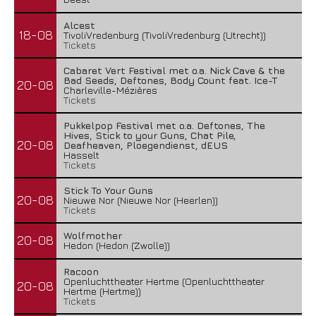
Alcest
18-08
TivoliVredenburg (TivoliVredenburg (Utrecht))
Tickets
Cabaret Vert Festival met o.a. Nick Cave & the
Bad Seeds, Deftones, Body Count feat. Ice-T
20-08
Charleville-Mézières
Tickets
Pukkelpop Festival met o.a. Deftones, The
Hives, Stick to your Guns, Chat Pile,
20-08
Deafheaven, Ploegendienst, dEUS
Hasselt
Tickets
Stick To Your Guns
20-08
Nieuwe Nor (Nieuwe Nor (Heerlen))
Tickets
Wolfmother
20-08
Hedon (Hedon (Zwolle))
Racoon
Openluchttheater Hertme (Openluchttheater
20-08
Hertme (Hertme))
Tickets