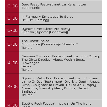
Berg Feest Festival met o.a. Kensington
13-08
Tessenderlo
In Flames + Employed To Serve
13-08
OM (OM (Seraing))
Dynamo Metalfest Pre-party
13-08
Dynamo (Dynamo (Eindhoven))
The Ghost Inside
13-08
Doornroosje (Doornroosje (Nijmegen))
Tickets
Nirwana Tuinfeest Festival met o.a. John Coffey,
The Dirty Daddies, Hiqpy, Wodan Boys,
14-08
Clawfinger
Lierop
Tickets
Dynamo MetalFest Festival met o.a. In Flames,
Lamb Of God, Testament, Overkill, Death Angel,
Urne, Slaughter To Prevail, Fit For An Autopsy,
14-08
Amorphis, Insanity Alert, Primus, Necrot
Eindhoven
Tickets
Zeeltje Rock Festival met o.a. Up The Irons
14-08
Deest