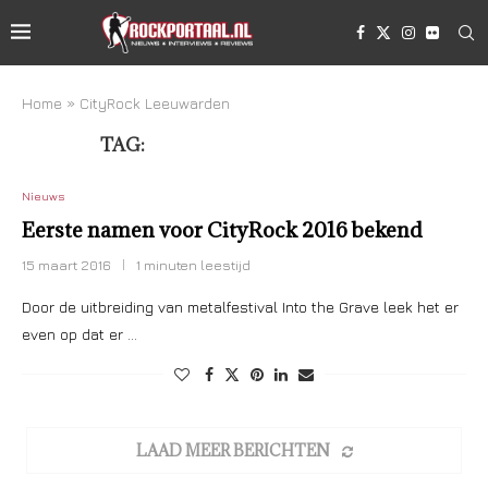
Home
»
CityRock Leeuwarden
TAG:
CITYROCK LEEUWARDEN
Nieuws
Eerste namen voor CityRock 2016 bekend
15 maart 2016
1 minuten leestijd
Door de uitbreiding van metalfestival Into the Grave leek het er
even op dat er …
LAAD MEER BERICHTEN