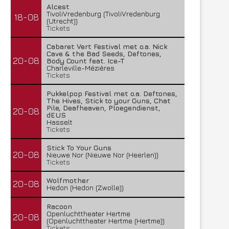
Alcest
TivoliVredenburg (TivoliVredenburg
18-08
(Utrecht))
Tickets
Cabaret Vert Festival met o.a. Nick
Cave & the Bad Seeds, Deftones,
20-08
Body Count feat. Ice-T
Charleville-Mézières
Tickets
Pukkelpop Festival met o.a. Deftones,
The Hives, Stick to your Guns, Chat
Pile, Deafheaven, Ploegendienst,
20-08
dEUS
Hasselt
Tickets
Stick To Your Guns
20-08
Nieuwe Nor (Nieuwe Nor (Heerlen))
Tickets
Wolfmother
20-08
Hedon (Hedon (Zwolle))
Racoon
Openluchttheater Hertme
20-08
(Openluchttheater Hertme (Hertme))
Tickets