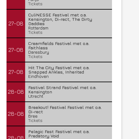
Tickets
CuliNESSE Festival met o.a.
Kensington, Di-rect, The Dirty
27-08
Daddies
Rotterdam
Tickets
Creamfields Festival met o.a.
Faithless
27-08
Daresbury
Tickets
Hit The City Festival met o.a.
27-08
Snapped Ankles, Inherited
Eindhoven
Festival Strand Festival met o.a.
28-08
Kensington
Utrecht
Breekout! Festival Festival met o.a.
Di-rect
28-08
Bree
Tickets
Pelagic Fest Festival met o.a.
Predatory Void
28-08