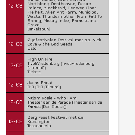
Northlane, Deafheaven, Future
12-08
Palace, Blackbraid, Der Weg Einer
Freiheit, Alien Ant Farm, Municipal
Waste, Thundermother, From Fall To
Spring, Misery Index, Parasite inc.,
Groza
Dinkelsbühl
Øyafestivalen Festival met o.a. Nick
12-08
Cave & the Bad Seeds
Oslo
High On Fire
TivoliVredenburg (TivoliVredenburg
12-08
(Utrecht))
Tickets
Judas Priest
12-08
013 (013 (Tilburg))
Ntjam Rosie - Who I Am
12-08
Theater aan de Parade (Theater aan de
Parade (Den Bosch))
Berg Feest Festival met o.a.
13-08
Kensington
Tessenderlo