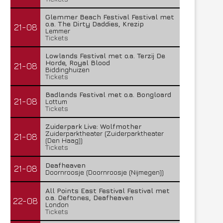
Glemmer Beach Festival Festival met
o.a. The Dirty Daddies, Krezip
21-08
Lemmer
Tickets
Lowlands Festival met o.a. Terzij De
Horde, Royal Blood
21-08
Biddinghuizen
Tickets
Badlands Festival met o.a. Bongloard
21-08
Lottum
Tickets
Zuiderpark Live: Wolfmother
Zuiderparktheater (Zuiderparktheater
21-08
(Den Haag))
Tickets
Deafheaven
21-08
Doornroosje (Doornroosje (Nijmegen))
All Points East Festival Festival met
o.a. Deftones, Deafheaven
22-08
London
Tickets