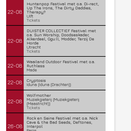
Huntenpop Festival met o.a. Di-rect,
Up The Irons, The Dirty Daddies,
22-08
Therapy?
Ulft
Tickets
DUISTER COLLECTIEF Festival met
o.a. Sun Worship, Doodseskader,
Alkerdeel, Ggu:ll, Modder, Terzij De
22-08
Horde
Utrecht
Tickets
Waailand Outdoor Festival met o.a.
22-08
Ruthless
Made
Cryptosis
22-08
Iduna (Iduna (Drachten))
Wolfmother
Muziekgieterij (Muziekgieterij
22-08
(Maastricht))
Tickets
Rock en Seine Festival met o.a. Nick
Cave & the Bad Seeds, Deftones,
26-08
Interpol
Parijs