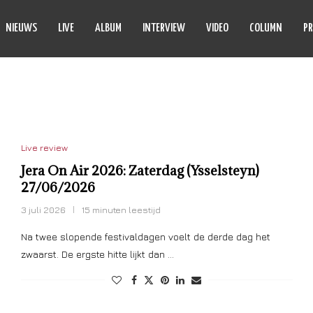
NIEUWS
LIVE
ALBUM
INTERVIEW
VIDEO
COLUMN
PR
LITTEBAND
Live review
Jera On Air 2026: Zaterdag (Ysselsteyn)
27/06/2026
3 juli 2026
15 minuten leestijd
Na twee slopende festivaldagen voelt de derde dag het
zwaarst. De ergste hitte lijkt dan …