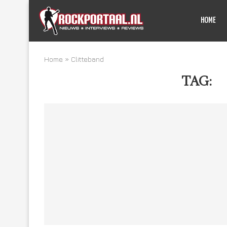
HOME
Home
»
Clitteband
TAG:
C