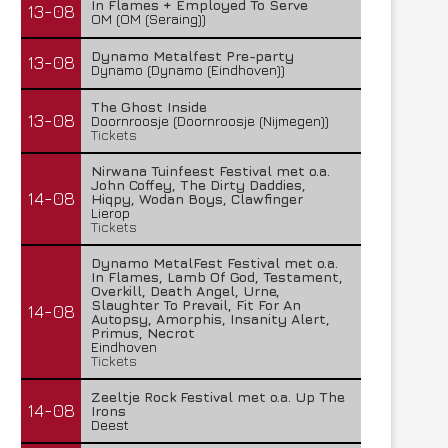
In Flames + Employed To Serve
13-08
OM (OM (Seraing))
Dynamo Metalfest Pre-party
13-08
Dynamo (Dynamo (Eindhoven))
The Ghost Inside
13-08
Doornroosje (Doornroosje (Nijmegen))
Tickets
Nirwana Tuinfeest Festival met o.a.
John Coffey, The Dirty Daddies,
14-08
Hiqpy, Wodan Boys, Clawfinger
Lierop
Tickets
Dynamo MetalFest Festival met o.a.
In Flames, Lamb Of God, Testament,
Overkill, Death Angel, Urne,
Slaughter To Prevail, Fit For An
14-08
Autopsy, Amorphis, Insanity Alert,
Primus, Necrot
Eindhoven
Tickets
Zeeltje Rock Festival met o.a. Up The
14-08
Irons
Deest