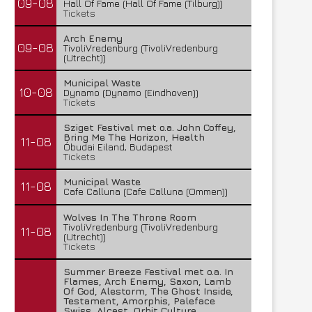
09-08
Hall Of Fame (Hall Of Fame (Tilburg))
Tickets
Arch Enemy
09-08
TivoliVredenburg (TivoliVredenburg
(Utrecht))
Municipal Waste
10-08
Dynamo (Dynamo (Eindhoven))
Tickets
Sziget Festival met o.a. John Coffey,
Bring Me The Horizon, Health
11-08
Óbudai Eiland, Budapest
Tickets
Municipal Waste
11-08
Cafe Calluna (Cafe Calluna (Ommen))
Wolves In The Throne Room
TivoliVredenburg (TivoliVredenburg
11-08
(Utrecht))
Tickets
Summer Breeze Festival met o.a. In
Flames, Arch Enemy, Saxon, Lamb
Of God, Alestorm, The Ghost Inside,
Testament, Amorphis, Paleface
Swiss, Alcest, Orbit Culture,