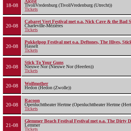
Alcest
18-08
TivoliVredenburg (TivoliVredenburg (Utrecht))
Tickets
Cabaret Vert Festival met o.a. Nick Cave & the Bad S
20-08
Charleville-Mézières
Tickets
Pukkelpop Festival met o.a. Deftones, The Hives, Sti
20-08
Hasselt
Tickets
Stick To Your Guns
20-08
Nieuwe Nor (Nieuwe Nor (Heerlen))
Tickets
Wolfmother
20-08
Hedon (Hedon (Zwolle))
Racoon
20-08
Openluchttheater Hertme (Openluchttheater Hertme (Her
Tickets
Glemmer Beach Festival Festival met o.a. The Dirty D
21-08
Lemmer
Tickets