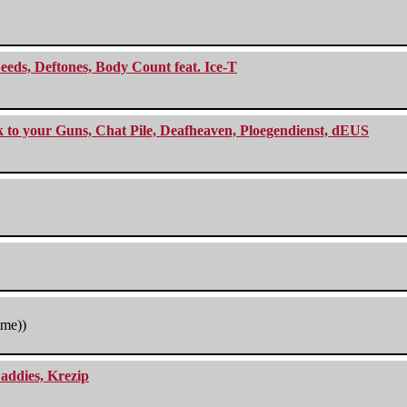
eeds, Deftones, Body Count feat. Ice-T
ck to your Guns, Chat Pile, Deafheaven, Ploegendienst, dEUS
tme))
addies, Krezip