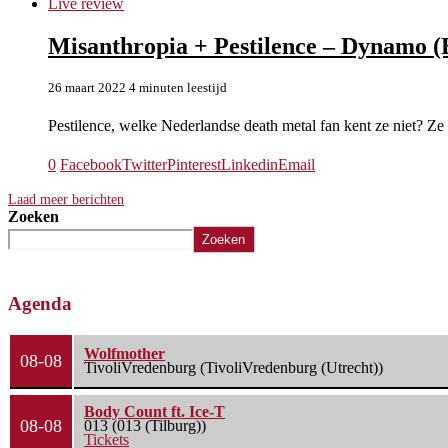
Live review
Misanthropia + Pestilence – Dynamo (
26 maart 2022
4 minuten leestijd
Pestilence, welke Nederlandse death metal fan kent ze niet? Z
0
Facebook
Twitter
Pinterest
Linkedin
Email
Laad meer berichten
Zoeken
Zoeken
Agenda
Wolfmother
08-08
TivoliVredenburg (TivoliVredenburg (Utrecht))
Body Count ft. Ice-T
08-08
013 (013 (Tilburg))
Tickets