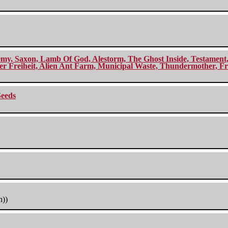
my, Saxon, Lamb Of God, Alestorm, The Ghost Inside, Testament, A
r Freiheit, Alien Ant Farm, Municipal Waste, Thundermother, Fro
Seeds
h))