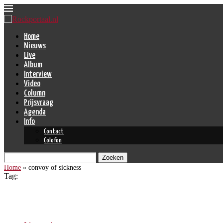
Home
Nieuws
Live
Album
Interview
Video
Column
Prijsvraag
Agenda
Info
Contact
Colofon
Zoeken
Home
»
convoy of sickness
Tag:
convoy of sickness