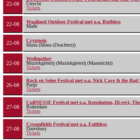
22-08
Utrecht
Tickets
Waailand Outdoor Festival met o.a. Ruthless
22-08
Made
Cryptosis
22-08
Iduna (Iduna (Drachten))
Wolfmother
22-08
Muziekgieterij (Muziekgieterij (Maastricht))
Tickets
Rock en Seine Festival met o.a. Nick Cave & the Bad 
26-08
Parijs
Tickets
CuliNESSE Festival met o.a. Kensington, Di-rect, Th
27-08
Rotterdam
Tickets
Creamfields Festival met o.a. Faithless
27-08
Daresbury
Tickets