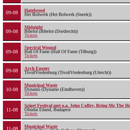
Hatebreed
09-08
Het Bolwerk (Het Bolwerk (Sneek))
Midnight
09-08
Bibelot (Bibelot (Dordrecht))
Tickets
Spectral Wound
09-08
Hall Of Fame (Hall Of Fame (Tilburg))
Tickets
Arch Enemy
09-08
TivoliVredenburg (TivoliVredenburg (Utrecht))
Municipal Waste
10-08
Dynamo (Dynamo (Eindhoven))
Tickets
Sziget Festival met o.a. John Coffey, Bring Me The H
11-08
Óbudai Eiland, Budapest
Tickets
Municipal Waste
11-08