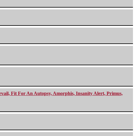
ail, Fit For An Autopsy, Amorphis, Insanity Alert, Primus,