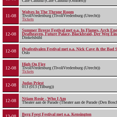
Cafe Calluna (Cafe Calluna (Ommen))
Wolves In The Throne Room
11-08
TivoliVredenburg (TivoliVredenburg (Utrecht))
Tickets
Summer Breeze Festival met o.a. In Flames, Arch Ene
12-08
Deafheaven, Future Palace, Blackbraid, Der Weg Eine
Dinkelsbühl
Øyafestivalen Festival met o.a. Nick Cave & the Bad 
12-08
Oslo
High On Fire
12-08
TivoliVredenburg (TivoliVredenburg (Utrecht))
Tickets
Judas Priest
12-08
013 (013 (Tilburg))
Ntjam Rosie - Who I Am
12-08
Theater aan de Parade (Theater aan de Parade (Den Bosc
Berg Feest Festival met o.a. Kensington
13-08