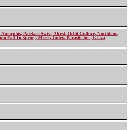
morphis, Paleface Swiss, Alcest, Orbit Culture, Northlane,
m Fall To Spring, Misery Index, Parasite inc., Groza