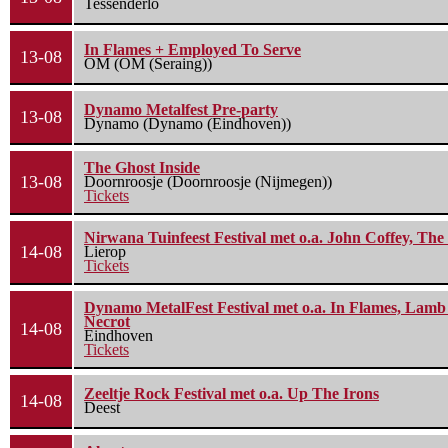
Tessenderlo
In Flames + Employed To Serve
13-08
OM (OM (Seraing))
Dynamo Metalfest Pre-party
13-08
Dynamo (Dynamo (Eindhoven))
The Ghost Inside
13-08
Doornroosje (Doornroosje (Nijmegen))
Tickets
Nirwana Tuinfeest Festival met o.a. John Coffey, Th
14-08
Lierop
Tickets
Dynamo MetalFest Festival met o.a. In Flames, Lamb O
Necrot
14-08
Eindhoven
Tickets
Zeeltje Rock Festival met o.a. Up The Irons
14-08
Deest