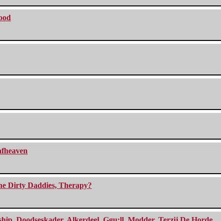
lood
eafheaven
The Dirty Daddies, Therapy?
, Doodseskader, Alkerdeel, Ggu:ll, Modder, Terzij De Horde