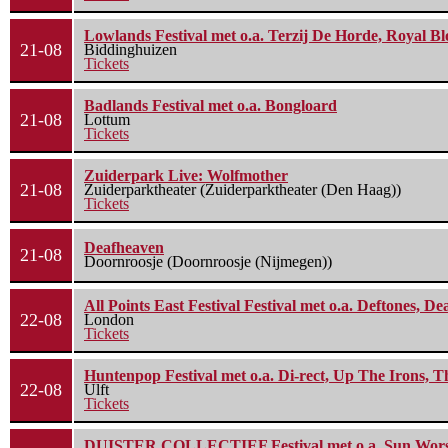
Lowlands Festival met o.a. Terzij De Horde, Royal B
21-08
Biddinghuizen
Tickets
Badlands Festival met o.a. Bongloard
21-08
Lottum
Tickets
Zuiderpark Live: Wolfmother
21-08
Zuiderparktheater (Zuiderparktheater (Den Haag))
Tickets
Deafheaven
21-08
Doornroosje (Doornroosje (Nijmegen))
All Points East Festival Festival met o.a. Deftones, D
22-08
London
Tickets
Huntenpop Festival met o.a. Di-rect, Up The Irons, 
22-08
Ulft
Tickets
DUISTER COLLECTIEF Festival met o.a. Sun Worship