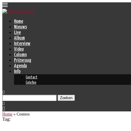
Home
Nieuws
Live
Album
Interview
Video
Column
Prijsvraag
Agenda
Info
Contact
Colofon
Zoeken
Home
»
Cosmos
Tag: