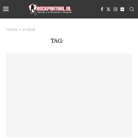
Home
»
crobot
TAG:
CROBOT