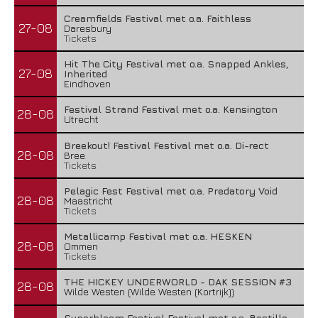
Creamfields Festival met o.a. Faithless
27-08
Daresbury
Tickets
Hit The City Festival met o.a. Snapped Ankles,
27-08
Inherited
Eindhoven
Festival Strand Festival met o.a. Kensington
28-08
Utrecht
Breekout! Festival Festival met o.a. Di-rect
28-08
Bree
Tickets
Pelagic Fest Festival met o.a. Predatory Void
28-08
Maastricht
Tickets
Metallicamp Festival met o.a. HESKEN
28-08
Ommen
Tickets
THE HICKEY UNDERWORLD - DAK SESSION #3
28-08
Wilde Westen (Wilde Westen (Kortrijk))
Superbloom Festival Festival met o.a. Bastille