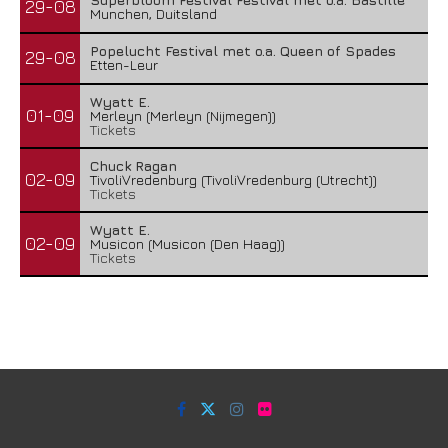
29-08
Munchen, Duitsland
Popelucht Festival met o.a. Queen of Spades
29-08
Etten-Leur
Wyatt E.
01-09
Merleyn (Merleyn (Nijmegen))
Tickets
Chuck Ragan
02-09
TivoliVredenburg (TivoliVredenburg (Utrecht))
Tickets
Wyatt E.
02-09
Musicon (Musicon (Den Haag))
Tickets