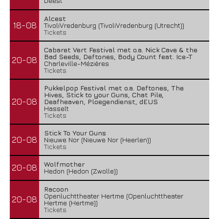
Deest
Alcest
18-08
TivoliVredenburg (TivoliVredenburg (Utrecht))
Tickets
Cabaret Vert Festival met o.a. Nick Cave & the
Bad Seeds, Deftones, Body Count feat. Ice-T
20-08
Charleville-Mézières
Tickets
Pukkelpop Festival met o.a. Deftones, The
Hives, Stick to your Guns, Chat Pile,
20-08
Deafheaven, Ploegendienst, dEUS
Hasselt
Tickets
Stick To Your Guns
20-08
Nieuwe Nor (Nieuwe Nor (Heerlen))
Tickets
Wolfmother
20-08
Hedon (Hedon (Zwolle))
Racoon
Openluchttheater Hertme (Openluchttheater
20-08
Hertme (Hertme))
Tickets