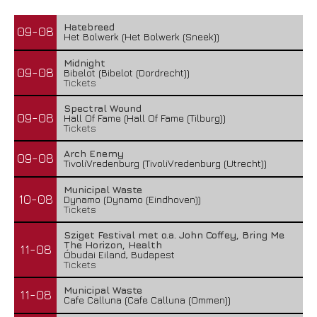
Hatebreed
09-08
Het Bolwerk (Het Bolwerk (Sneek))
Midnight
09-08
Bibelot (Bibelot (Dordrecht))
Tickets
Spectral Wound
09-08
Hall Of Fame (Hall Of Fame (Tilburg))
Tickets
Arch Enemy
09-08
TivoliVredenburg (TivoliVredenburg (Utrecht))
Municipal Waste
10-08
Dynamo (Dynamo (Eindhoven))
Tickets
Sziget Festival met o.a. John Coffey, Bring Me
The Horizon, Health
11-08
Óbudai Eiland, Budapest
Tickets
Municipal Waste
11-08
Cafe Calluna (Cafe Calluna (Ommen))