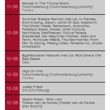
Wolves In The Throne Room
11-08
TivoliVredenburg (TivoliVredenburg (Utrecht))
Tickets
Summer Breeze Festival met o.a. In Flames,
Arch Enemy, Saxon, Lamb Of God, Alestorm,
The Ghost Inside, Testament, Amorphis,
Paleface Swiss, Alcest, Orbit Culture,
12-08
Northlane, Deafheaven, Future Palace,
Blackbraid, Der Weg Einer Freiheit, Alien Ant
Farm, Municipal Waste, Thundermother, From
Fall To Spring, Misery Index, Parasite inc., Groza
Dinkelsbühl
Øyafestivalen Festival met o.a. Nick Cave & the
12-08
Bad Seeds
Oslo
High On Fire
12-08
TivoliVredenburg (TivoliVredenburg (Utrecht))
Tickets
Judas Priest
12-08
013 (013 (Tilburg))
Ntjam Rosie - Who I Am
12-08
Theater aan de Parade (Theater aan de Parade
(Den Bosch))