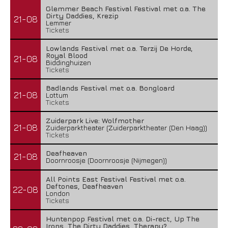
Glemmer Beach Festival Festival met o.a. The
Dirty Daddies, Krezip
21-08
Lemmer
Tickets
Lowlands Festival met o.a. Terzij De Horde,
Royal Blood
21-08
Biddinghuizen
Tickets
Badlands Festival met o.a. Bongloard
21-08
Lottum
Tickets
Zuiderpark Live: Wolfmother
21-08
Zuiderparktheater (Zuiderparktheater (Den Haag))
Tickets
Deafheaven
21-08
Doornroosje (Doornroosje (Nijmegen))
All Points East Festival Festival met o.a.
Deftones, Deafheaven
22-08
London
Tickets
Huntenpop Festival met o.a. Di-rect, Up The
Irons, The Dirty Daddies, Therapy?