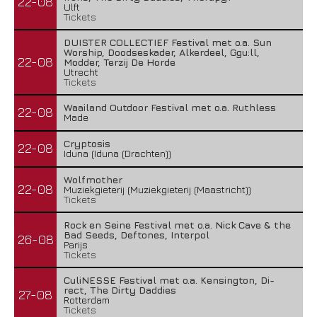
22-08
Ulft
Tickets
DUISTER COLLECTIEF Festival met o.a. Sun
Worship, Doodseskader, Alkerdeel, Ggu:ll,
22-08
Modder, Terzij De Horde
Utrecht
Tickets
Waailand Outdoor Festival met o.a. Ruthless
22-08
Made
Cryptosis
22-08
Iduna (Iduna (Drachten))
Wolfmother
22-08
Muziekgieterij (Muziekgieterij (Maastricht))
Tickets
Rock en Seine Festival met o.a. Nick Cave & the
Bad Seeds, Deftones, Interpol
26-08
Parijs
Tickets
CuliNESSE Festival met o.a. Kensington, Di-
rect, The Dirty Daddies
27-08
Rotterdam
Tickets