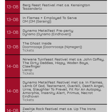
Berg Feest Festival met o.a. Kensington
13-08
Tessenderlo
In Flames + Employed To Serve
13-08
OM (OM (Seraing))
Dynamo Metalfest Pre-party
13-08
Dynamo (Dynamo (Eindhoven))
The Ghost Inside
13-08
Doornroosje (Doornroosje (Nijmegen))
Tickets
Nirwana Tuinfeest Festival met o.a. John Coffey,
The Dirty Daddies, Hiqpy, Wodan Boys,
14-08
Clawfinger
Lierop
Tickets
Dynamo MetalFest Festival met o.a. In Flames,
Lamb Of God, Testament, Overkill, Death Angel,
Urne, Slaughter To Prevail, Fit For An Autopsy,
14-08
Amorphis, Insanity Alert, Primus, Necrot
Eindhoven
Tickets
Zeeltje Rock Festival met o.a. Up The Irons
14-08