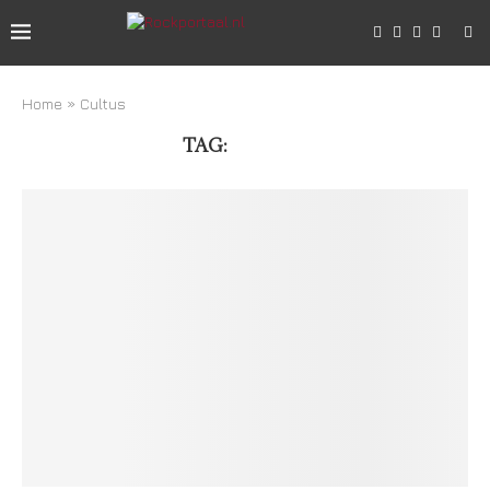
Home
»
Cultus
TAG:
CULTUS