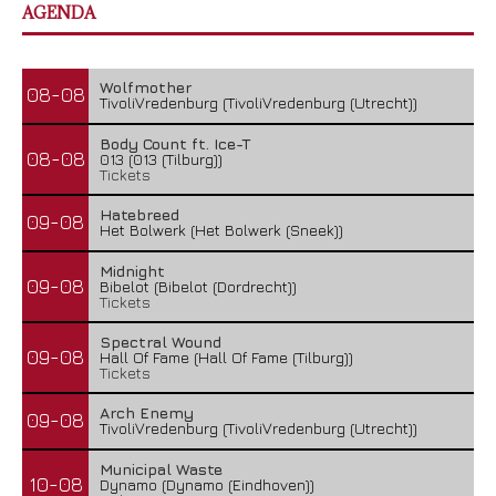
AGENDA
Wolfmother
08-08
TivoliVredenburg (TivoliVredenburg (Utrecht))
Body Count ft. Ice-T
08-08
013 (013 (Tilburg))
Tickets
Hatebreed
09-08
Het Bolwerk (Het Bolwerk (Sneek))
Midnight
09-08
Bibelot (Bibelot (Dordrecht))
Tickets
Spectral Wound
09-08
Hall Of Fame (Hall Of Fame (Tilburg))
Tickets
Arch Enemy
09-08
TivoliVredenburg (TivoliVredenburg (Utrecht))
Municipal Waste
10-08
Dynamo (Dynamo (Eindhoven))