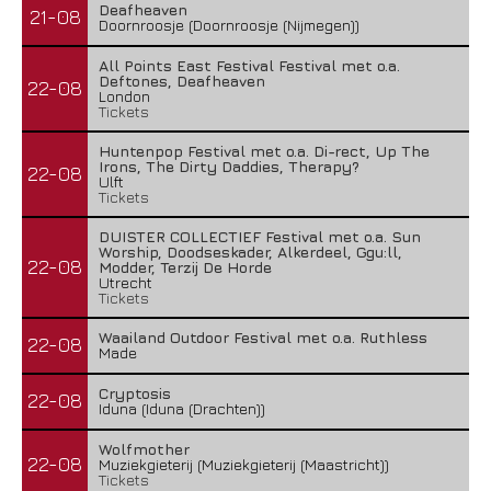
Deafheaven
21-08
Doornroosje (Doornroosje (Nijmegen))
All Points East Festival Festival met o.a.
Deftones, Deafheaven
22-08
London
Tickets
Huntenpop Festival met o.a. Di-rect, Up The
Irons, The Dirty Daddies, Therapy?
22-08
Ulft
Tickets
DUISTER COLLECTIEF Festival met o.a. Sun
Worship, Doodseskader, Alkerdeel, Ggu:ll,
22-08
Modder, Terzij De Horde
Utrecht
Tickets
Waailand Outdoor Festival met o.a. Ruthless
22-08
Made
Cryptosis
22-08
Iduna (Iduna (Drachten))
Wolfmother
22-08
Muziekgieterij (Muziekgieterij (Maastricht))
Tickets