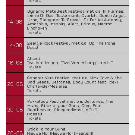
Tickets
Dynamo MetalFest Festival met o.a. In Flames,
Lamb Of God, Testament, Overkill, Death Angel,
Urne, Slaughter To Prevail, Fit For An Autopsy,
14-08
Amorphis, Insanity Alert, Primus, Necrot
Eindhoven
Tickets
Zeeltje Rock Festival met o.a. Up The Irons
14-08
Deest
Alcest
18-08
TivoliVredenburg (TivoliVredenburg (Utrecht))
Tickets
Cabaret Vert Festival met o.a. Nick Cave & the
Bad Seeds, Deftones, Body Count feat. Ice-T
20-08
Charleville-Mézières
Tickets
Pukkelpop Festival met o.a. Deftones, The
Hives, Stick to your Guns, Chat Pile,
20-08
Deafheaven, Ploegendienst, dEUS
Hasselt
Tickets
Stick To Your Guns
20-08
Nieuwe Nor (Nieuwe Nor (Heerlen))