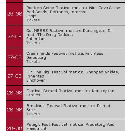
Rock en Seine Festival met o.a. Nick Cave & the
Bad Seeds, Deftones, Interpol
26-08
Parijs
Tickets
CuliNESSE Festival met o.a. Kensington, Di-
rect, The Dirty Daddies
27-08
Rotterdam
Tickets
Creamfields Festival met o.a. Faithless
27-08
Daresbury
Tickets
Hit The City Festival met o.a. Snapped Ankles,
27-08
Inherited
Eindhoven
Festival Strand Festival met o.a. Kensington
28-08
Utrecht
Breekout! Festival Festival met o.a. Di-rect
28-08
Bree
Tickets
Pelagic Fest Festival met o.a. Predatory Void
28-08
Maastricht