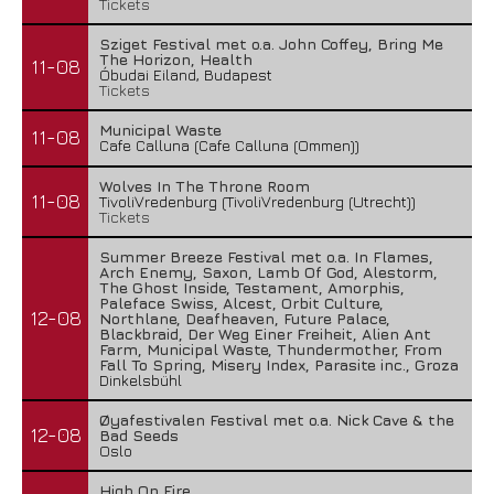
Tickets
Sziget Festival met o.a. John Coffey, Bring Me
The Horizon, Health
11-08
Óbudai Eiland, Budapest
Tickets
Municipal Waste
11-08
Cafe Calluna (Cafe Calluna (Ommen))
Wolves In The Throne Room
11-08
TivoliVredenburg (TivoliVredenburg (Utrecht))
Tickets
Summer Breeze Festival met o.a. In Flames,
Arch Enemy, Saxon, Lamb Of God, Alestorm,
The Ghost Inside, Testament, Amorphis,
Paleface Swiss, Alcest, Orbit Culture,
12-08
Northlane, Deafheaven, Future Palace,
Blackbraid, Der Weg Einer Freiheit, Alien Ant
Farm, Municipal Waste, Thundermother, From
Fall To Spring, Misery Index, Parasite inc., Groza
Dinkelsbühl
Øyafestivalen Festival met o.a. Nick Cave & the
12-08
Bad Seeds
Oslo
High On Fire