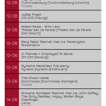
12-08
TivoliVredenburg (TivoliVredenburg (Utrecht))
Tickets
Judas Priest
12-08
013 (013 (Tilburg))
Ntjam Rosie - Who I Am
12-08
Theater aan de Parade (Theater aan de Parade
(Den Bosch))
Berg Feest Festival met o.a. Kensington
13-08
Tessenderlo
In Flames + Employed To Serve
13-08
OM (OM (Seraing))
Dynamo Metalfest Pre-party
13-08
Dynamo (Dynamo (Eindhoven))
The Ghost Inside
13-08
Doornroosje (Doornroosje (Nijmegen))
Tickets
Nirwana Tuinfeest Festival met o.a. John Coffey,
The Dirty Daddies, Hiqpy, Wodan Boys,
14-08
Clawfinger
Lierop