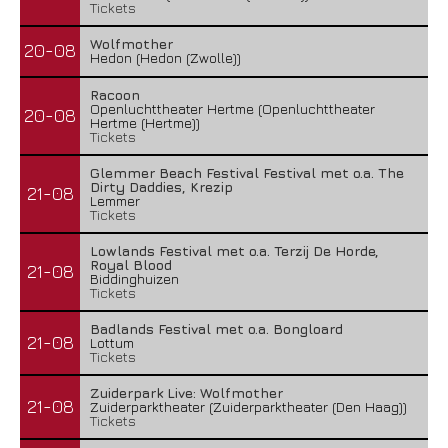
Tickets
Wolfmother
20-08
Hedon (Hedon (Zwolle))
Racoon
Openluchttheater Hertme (Openluchttheater
20-08
Hertme (Hertme))
Tickets
Glemmer Beach Festival Festival met o.a. The
Dirty Daddies, Krezip
21-08
Lemmer
Tickets
Lowlands Festival met o.a. Terzij De Horde,
Royal Blood
21-08
Biddinghuizen
Tickets
Badlands Festival met o.a. Bongloard
21-08
Lottum
Tickets
Zuiderpark Live: Wolfmother
21-08
Zuiderparktheater (Zuiderparktheater (Den Haag))
Tickets