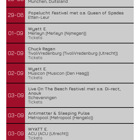
Munchen, Duitsland
Popelucht Festival met o.a. Queen of Spades
29-08
Etten-Leur
Wyatt E.
01-09
Merleyn (Merleyn (Nijmegen))
Tickets
Chuck Ragan
02-09
TivoliVredenburg (TivoliVredenburg (Utrecht))
Tickets
Wyatt E.
02-09
Musicon (Musicon (Den Haag))
Tickets
Live On The Beach Festival met o.a. Di-rect,
Anouk
03-09
Scheveningen
Tickets
Antimatter & Sleeping Pulse
03-09
Metropool (Metropool (Hengelo))
WYATT E.
03-09
ACU (ACU (Utrecht))
Tickets