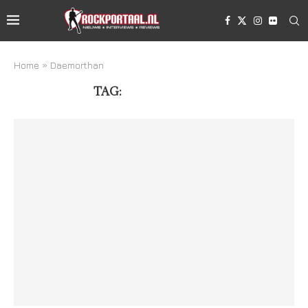
Home
»
Daemorthan
TAG:
DAEMORTHAN