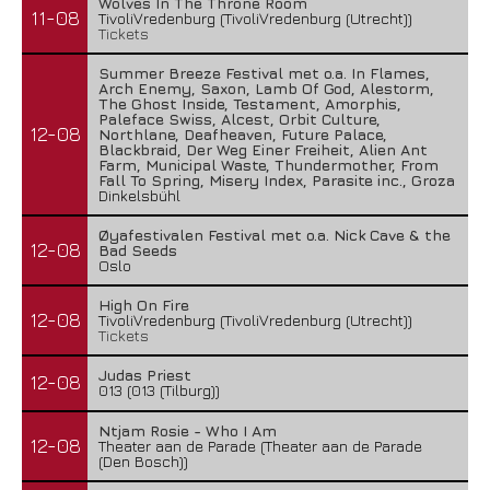
Wolves In The Throne Room
11-08
TivoliVredenburg (TivoliVredenburg (Utrecht))
Tickets
Summer Breeze Festival met o.a. In Flames,
Arch Enemy, Saxon, Lamb Of God, Alestorm,
The Ghost Inside, Testament, Amorphis,
Paleface Swiss, Alcest, Orbit Culture,
12-08
Northlane, Deafheaven, Future Palace,
Blackbraid, Der Weg Einer Freiheit, Alien Ant
Farm, Municipal Waste, Thundermother, From
Fall To Spring, Misery Index, Parasite inc., Groza
Dinkelsbühl
Øyafestivalen Festival met o.a. Nick Cave & the
12-08
Bad Seeds
Oslo
High On Fire
12-08
TivoliVredenburg (TivoliVredenburg (Utrecht))
Tickets
Judas Priest
12-08
013 (013 (Tilburg))
Ntjam Rosie - Who I Am
12-08
Theater aan de Parade (Theater aan de Parade
(Den Bosch))