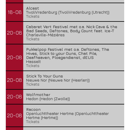
Alcest
18-08
TivoliVredenburg (TivoliVredenburg (Utrecht))
Tickets
Cabaret Vert Festival met o.a. Nick Cave & the
Bad Seeds, Deftones, Body Count feat. Ice-T
20-08
Charleville-Mézières
Tickets
Pukkelpop Festival met o.a. Deftones, The
Hives, Stick to your Guns, Chat Pile,
20-08
Deafheaven, Ploegendienst, dEUS
Hasselt
Tickets
Stick To Your Guns
20-08
Nieuwe Nor (Nieuwe Nor (Heerlen))
Tickets
Wolfmother
20-08
Hedon (Hedon (Zwolle))
Racoon
Openluchttheater Hertme (Openluchttheater
20-08
Hertme (Hertme))
Tickets