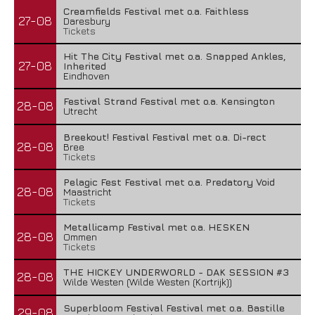
Creamfields Festival met o.a. Faithless
27-08
Daresbury
Tickets
Hit The City Festival met o.a. Snapped Ankles,
27-08
Inherited
Eindhoven
Festival Strand Festival met o.a. Kensington
28-08
Utrecht
Breekout! Festival Festival met o.a. Di-rect
28-08
Bree
Tickets
Pelagic Fest Festival met o.a. Predatory Void
28-08
Maastricht
Tickets
Metallicamp Festival met o.a. HESKEN
28-08
Ommen
Tickets
THE HICKEY UNDERWORLD - DAK SESSION #3
28-08
Wilde Westen (Wilde Westen (Kortrijk))
Superbloom Festival Festival met o.a. Bastille
29-08