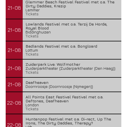
Glemmer Beach Festival Festival met o.a. The
Dirty Daddies, Krezip
21-08
Lemmer
Tickets
Lowlands Festival met o.a. Terzij De Horde,
Royal Blood
21-08
Biddinghuizen
Tickets
Badlands Festival met o.a. Bongloard
21-08
Lottum
Tickets
Zuiderpark Live: Wolfmother
21-08
Zuiderparktheater (Zuiderparktheater (Den Haag))
Tickets
Deafheaven
21-08
Doornroosje (Doornroosje (Nijmegen))
All Points East Festival Festival met o.a.
Deftones, Deafheaven
22-08
London
Tickets
Huntenpop Festival met o.a. Di-rect, Up The
Irons, The Dirty Daddies, Therapy?
22-08
Ulft