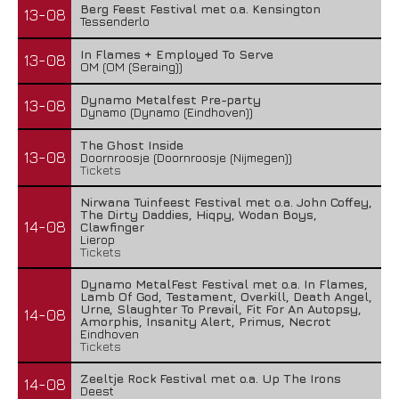
Berg Feest Festival met o.a. Kensington
13-08
Tessenderlo
In Flames + Employed To Serve
13-08
OM (OM (Seraing))
Dynamo Metalfest Pre-party
13-08
Dynamo (Dynamo (Eindhoven))
The Ghost Inside
13-08
Doornroosje (Doornroosje (Nijmegen))
Tickets
Nirwana Tuinfeest Festival met o.a. John Coffey,
The Dirty Daddies, Hiqpy, Wodan Boys,
14-08
Clawfinger
Lierop
Tickets
Dynamo MetalFest Festival met o.a. In Flames,
Lamb Of God, Testament, Overkill, Death Angel,
Urne, Slaughter To Prevail, Fit For An Autopsy,
14-08
Amorphis, Insanity Alert, Primus, Necrot
Eindhoven
Tickets
Zeeltje Rock Festival met o.a. Up The Irons
14-08
Deest