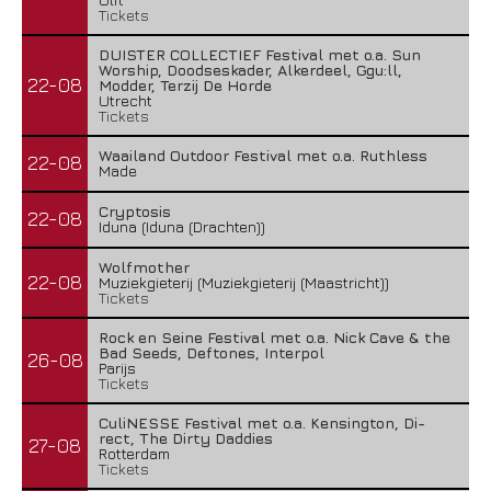
Tickets
DUISTER COLLECTIEF Festival met o.a. Sun
Worship, Doodseskader, Alkerdeel, Ggu:ll,
22-08
Modder, Terzij De Horde
Utrecht
Tickets
Waailand Outdoor Festival met o.a. Ruthless
22-08
Made
Cryptosis
22-08
Iduna (Iduna (Drachten))
Wolfmother
22-08
Muziekgieterij (Muziekgieterij (Maastricht))
Tickets
Rock en Seine Festival met o.a. Nick Cave & the
Bad Seeds, Deftones, Interpol
26-08
Parijs
Tickets
CuliNESSE Festival met o.a. Kensington, Di-
rect, The Dirty Daddies
27-08
Rotterdam
Tickets