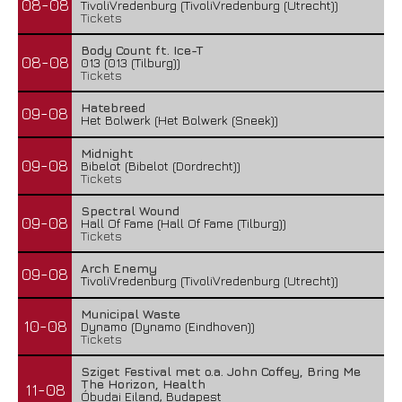
08-08
TivoliVredenburg (TivoliVredenburg (Utrecht))
Tickets
Body Count ft. Ice-T
08-08
013 (013 (Tilburg))
Tickets
Hatebreed
09-08
Het Bolwerk (Het Bolwerk (Sneek))
Midnight
09-08
Bibelot (Bibelot (Dordrecht))
Tickets
Spectral Wound
09-08
Hall Of Fame (Hall Of Fame (Tilburg))
Tickets
Arch Enemy
09-08
TivoliVredenburg (TivoliVredenburg (Utrecht))
Municipal Waste
10-08
Dynamo (Dynamo (Eindhoven))
Tickets
Sziget Festival met o.a. John Coffey, Bring Me
The Horizon, Health
11-08
Óbudai Eiland, Budapest