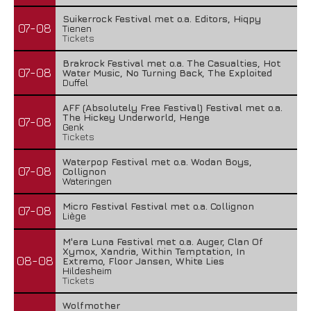
Suikerrock Festival met o.a. Editors, Hiqpy
07-08
Tienen
Tickets
Brakrock Festival met o.a. The Casualties, Hot
07-08
Water Music, No Turning Back, The Exploited
Duffel
AFF (Absolutely Free Festival) Festival met o.a.
The Hickey Underworld, Henge
07-08
Genk
Tickets
Waterpop Festival met o.a. Wodan Boys,
07-08
Collignon
Wateringen
Micro Festival Festival met o.a. Collignon
07-08
Liège
M'era Luna Festival met o.a. Auger, Clan Of
Xymox, Xandria, Within Temptation, In
08-08
Extremo, Floor Jansen, White Lies
Hildesheim
Tickets
Wolfmother