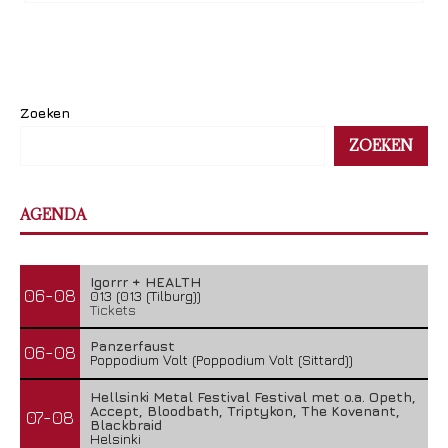
Zoeken
ZOEKEN
AGENDA
Igorrr + HEALTH
06-08
013 (013 (Tilburg))
Tickets
Panzerfaust
06-08
Poppodium Volt (Poppodium Volt (Sittard))
Hellsinki Metal Festival Festival met o.a. Opeth,
Accept, Bloodbath, Triptykon, The Kovenant,
07-08
Blackbraid
Helsinki