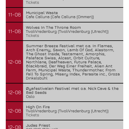
Tickets
Municipal Waste
11-08
Cafe Calluna (Cafe Calluna (Ommen))
Wolves In The Throne Room
11-08
TivoliVredenburg (TivoliVredenburg (Utrecht))
Tickets
Summer Breeze Festival met o.a. In Flames,
Arch Enemy, Saxon, Lamb Of God, Alestorm,
The Ghost Inside, Testament, Amorphis,
Paleface Swiss, Alcest, Orbit Culture,
12-08
Northlane, Deafheaven, Future Palace,
Blackbraid, Der Weg Einer Freiheit, Alien Ant
Farm, Municipal Waste, Thundermother, From
Fall To Spring, Misery Index, Parasite inc., Groza
Dinkelsbühl
Øyafestivalen Festival met o.a. Nick Cave & the
12-08
Bad Seeds
Oslo
High On Fire
12-08
TivoliVredenburg (TivoliVredenburg (Utrecht))
Tickets
Judas Priest
12-08