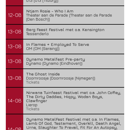
013 (013 (Tilburg))
Ntjam Rosie - Who I Am
12-08
Theater aan de Parade (Theater aan de Parade
(Den Bosch))
Berg Feest Festival met o.a. Kensington
13-08
Tessenderlo
In Flames + Employed To Serve
13-08
OM (OM (Seraing))
Dynamo Metalfest Pre-party
13-08
Dynamo (Dynamo (Eindhoven))
The Ghost Inside
13-08
Doornroosje (Doornroosje (Nijmegen))
Tickets
Nirwana Tuinfeest Festival met o.a. John Coffey,
The Dirty Daddies, Hiqpy, Wodan Boys,
14-08
Clawfinger
Lierop
Tickets
Dynamo MetalFest Festival met o.a. In Flames,
Lamb Of God, Testament, Overkill, Death Angel,
Urne, Slaughter To Prevail, Fit For An Autopsy,
14-08