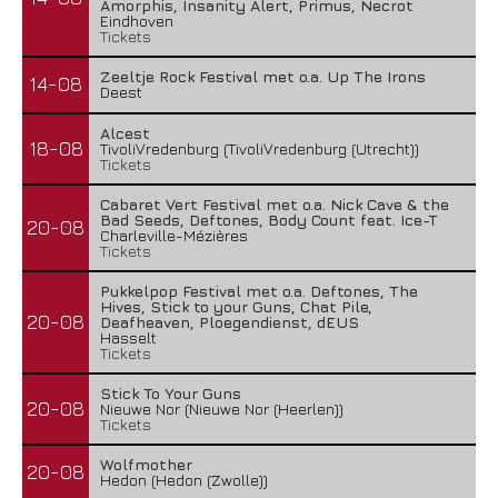
Amorphis, Insanity Alert, Primus, Necrot
Eindhoven
Tickets
Zeeltje Rock Festival met o.a. Up The Irons
14-08
Deest
Alcest
18-08
TivoliVredenburg (TivoliVredenburg (Utrecht))
Tickets
Cabaret Vert Festival met o.a. Nick Cave & the
Bad Seeds, Deftones, Body Count feat. Ice-T
20-08
Charleville-Mézières
Tickets
Pukkelpop Festival met o.a. Deftones, The
Hives, Stick to your Guns, Chat Pile,
20-08
Deafheaven, Ploegendienst, dEUS
Hasselt
Tickets
Stick To Your Guns
20-08
Nieuwe Nor (Nieuwe Nor (Heerlen))
Tickets
Wolfmother
20-08
Hedon (Hedon (Zwolle))