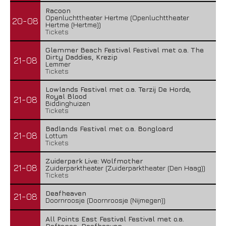
Racoon
Openluchttheater Hertme (Openluchttheater
20-08
Hertme (Hertme))
Tickets
Glemmer Beach Festival Festival met o.a. The
Dirty Daddies, Krezip
21-08
Lemmer
Tickets
Lowlands Festival met o.a. Terzij De Horde,
Royal Blood
21-08
Biddinghuizen
Tickets
Badlands Festival met o.a. Bongloard
21-08
Lottum
Tickets
Zuiderpark Live: Wolfmother
21-08
Zuiderparktheater (Zuiderparktheater (Den Haag))
Tickets
Deafheaven
21-08
Doornroosje (Doornroosje (Nijmegen))
All Points East Festival Festival met o.a.
Deftones, Deafheaven