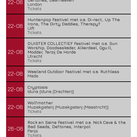
22-08
London
Tickets
Huntenpop Festival met o.a. Di-rect, Up The
Irons, The Dirty Daddies, Therapy?
22-08
Ulft
Tickets
DUISTER COLLECTIEF Festival met o.a. Sun
Worship, Doodseskader, Alkerdeel, Ggu:ll,
22-08
Modder, Terzij De Horde
Utrecht
Tickets
Waailand Outdoor Festival met o.a. Ruthless
22-08
Made
Cryptosis
22-08
Iduna (Iduna (Drachten))
Wolfmother
22-08
Muziekgieterij (Muziekgieterij (Maastricht))
Tickets
Rock en Seine Festival met o.a. Nick Cave & the
Bad Seeds, Deftones, Interpol
26-08
Parijs
Tickets