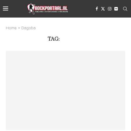
Home
»
Dagoba
TAG:
DAGOBA