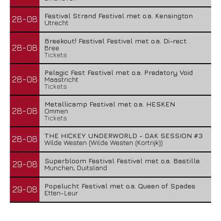
Festival Strand Festival met o.a. Kensington
28-08
Utrecht
Breekout! Festival Festival met o.a. Di-rect
28-08
Bree
Tickets
Pelagic Fest Festival met o.a. Predatory Void
28-08
Maastricht
Tickets
Metallicamp Festival met o.a. HESKEN
28-08
Ommen
Tickets
THE HICKEY UNDERWORLD - DAK SESSION #3
28-08
Wilde Westen (Wilde Westen (Kortrijk))
Superbloom Festival Festival met o.a. Bastille
29-08
Munchen, Duitsland
Popelucht Festival met o.a. Queen of Spades
29-08
Etten-Leur