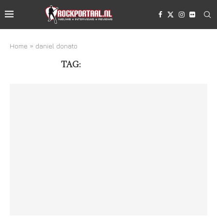
Home
»
daniel donato
TAG:
DANIEL DONATO