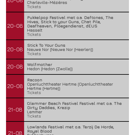
20-08
Charleville-Mézières
Tickets
Pukkelpop Festival met o.a. Deftones, The
Hives, Stick to your Guns, Chat Pile,
20-08
Deafheaven, Ploegendienst, dEUS
Hasselt
Tickets
Stick To Your Guns
20-08
Nieuwe Nor (Nieuwe Nor (Heerlen))
Tickets
Wolfmother
20-08
Hedon (Hedon (Zwolle))
Racoon
Openluchttheater Hertme (Openluchttheater
20-08
Hertme (Hertme))
Tickets
Glemmer Beach Festival Festival met o.a. The
Dirty Daddies, Krezip
21-08
Lemmer
Tickets
Lowlands Festival met o.a. Terzij De Horde,
Royal Blood
21-08