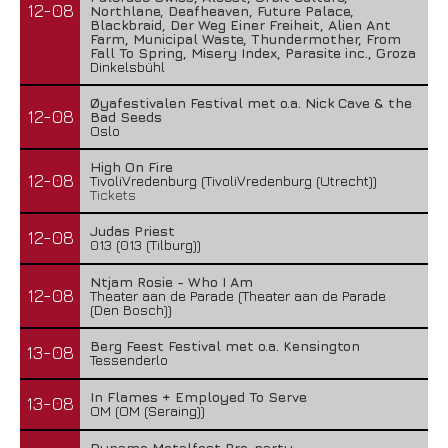
12-08
Northlane, Deafheaven, Future Palace,
Blackbraid, Der Weg Einer Freiheit, Alien Ant
Farm, Municipal Waste, Thundermother, From
Fall To Spring, Misery Index, Parasite inc., Groza
Dinkelsbühl
Øyafestivalen Festival met o.a. Nick Cave & the
12-08
Bad Seeds
Oslo
High On Fire
12-08
TivoliVredenburg (TivoliVredenburg (Utrecht))
Tickets
Judas Priest
12-08
013 (013 (Tilburg))
Ntjam Rosie - Who I Am
12-08
Theater aan de Parade (Theater aan de Parade
(Den Bosch))
Berg Feest Festival met o.a. Kensington
13-08
Tessenderlo
In Flames + Employed To Serve
13-08
OM (OM (Seraing))
Dynamo Metalfest Pre-party