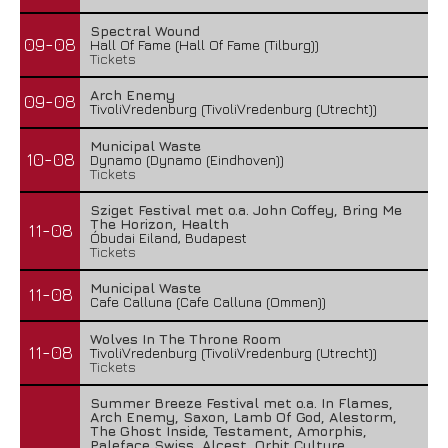
Spectral Wound
09-08
Hall Of Fame (Hall Of Fame (Tilburg))
Tickets
Arch Enemy
09-08
TivoliVredenburg (TivoliVredenburg (Utrecht))
Municipal Waste
10-08
Dynamo (Dynamo (Eindhoven))
Tickets
Sziget Festival met o.a. John Coffey, Bring Me
The Horizon, Health
11-08
Óbudai Eiland, Budapest
Tickets
Municipal Waste
11-08
Cafe Calluna (Cafe Calluna (Ommen))
Wolves In The Throne Room
11-08
TivoliVredenburg (TivoliVredenburg (Utrecht))
Tickets
Summer Breeze Festival met o.a. In Flames,
Arch Enemy, Saxon, Lamb Of God, Alestorm,
The Ghost Inside, Testament, Amorphis,
Paleface Swiss, Alcest, Orbit Culture,