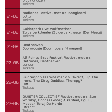
Biddinghuizen
Tickets
Badlands Festival met o.a. Bongloard
21-08
Lottum
Tickets
Zuiderpark Live: Wolfmother
21-08
Zuiderparktheater (Zuiderparktheater (Den Haag))
Tickets
Deafheaven
21-08
Doornroosje (Doornroosje (Nijmegen))
All Points East Festival Festival met o.a.
Deftones, Deafheaven
22-08
London
Tickets
Huntenpop Festival met o.a. Di-rect, Up The
Irons, The Dirty Daddies, Therapy?
22-08
Ulft
Tickets
DUISTER COLLECTIEF Festival met o.a. Sun
Worship, Doodseskader, Alkerdeel, Ggu:ll,
22-08
Modder, Terzij De Horde
Utrecht
Tickets