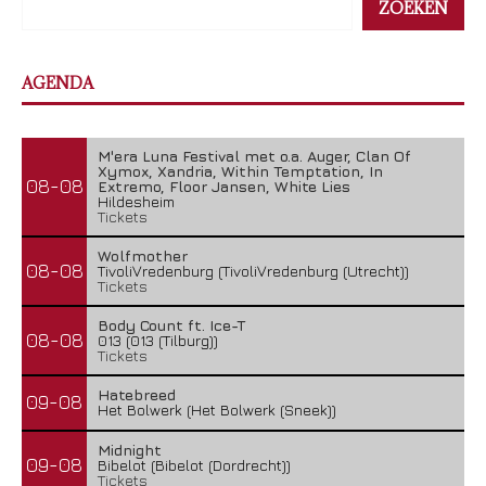
ZOEKEN
AGENDA
M'era Luna Festival met o.a. Auger, Clan Of
Xymox, Xandria, Within Temptation, In
08-08
Extremo, Floor Jansen, White Lies
Hildesheim
Tickets
Wolfmother
08-08
TivoliVredenburg (TivoliVredenburg (Utrecht))
Tickets
Body Count ft. Ice-T
08-08
013 (013 (Tilburg))
Tickets
Hatebreed
09-08
Het Bolwerk (Het Bolwerk (Sneek))
Midnight
09-08
Bibelot (Bibelot (Dordrecht))
Tickets