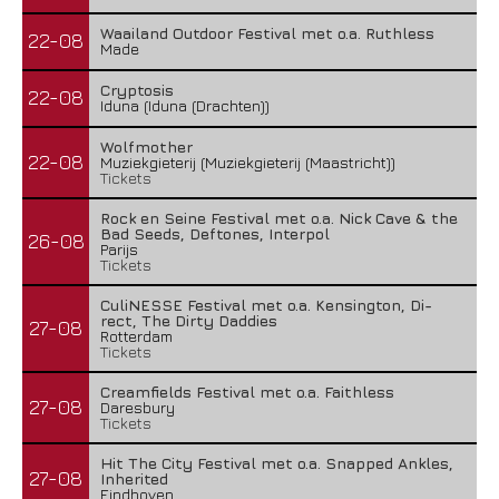
Waailand Outdoor Festival met o.a. Ruthless
22-08
Made
Cryptosis
22-08
Iduna (Iduna (Drachten))
Wolfmother
22-08
Muziekgieterij (Muziekgieterij (Maastricht))
Tickets
Rock en Seine Festival met o.a. Nick Cave & the
Bad Seeds, Deftones, Interpol
26-08
Parijs
Tickets
CuliNESSE Festival met o.a. Kensington, Di-
rect, The Dirty Daddies
27-08
Rotterdam
Tickets
Creamfields Festival met o.a. Faithless
27-08
Daresbury
Tickets
Hit The City Festival met o.a. Snapped Ankles,
27-08
Inherited
Eindhoven