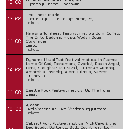
13-08
Dynamo (Dynamo (Eindhoven))
The Ghost Inside
13-08
Doornroosje (Doornroosje (Nijmegen))
Tickets
Nirwana Tuinfeest Festival met o.a. John Coffey,
The Dirty Daddies, Hiqpy, Wodan Boys,
14-08
Clawfinger
Lierop
Tickets
Dynamo MetalFest Festival met o.a. In Flames,
Lamb Of God, Testament, Overkill, Death Angel,
Urne, Slaughter To Prevail, Fit For An Autopsy,
14-08
Amorphis, Insanity Alert, Primus, Necrot
Eindhoven
Tickets
Zeeltje Rock Festival met o.a. Up The Irons
14-08
Deest
Alcest
18-08
TivoliVredenburg (TivoliVredenburg (Utrecht))
Tickets
Cabaret Vert Festival met o.a. Nick Cave & the
Bad Seeds, Deftones, Body Count feat. Ice-T