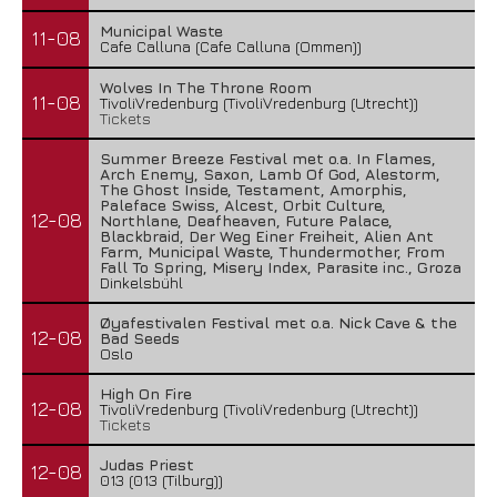
Municipal Waste
11-08
Cafe Calluna (Cafe Calluna (Ommen))
Wolves In The Throne Room
11-08
TivoliVredenburg (TivoliVredenburg (Utrecht))
Tickets
Summer Breeze Festival met o.a. In Flames,
Arch Enemy, Saxon, Lamb Of God, Alestorm,
The Ghost Inside, Testament, Amorphis,
Paleface Swiss, Alcest, Orbit Culture,
12-08
Northlane, Deafheaven, Future Palace,
Blackbraid, Der Weg Einer Freiheit, Alien Ant
Farm, Municipal Waste, Thundermother, From
Fall To Spring, Misery Index, Parasite inc., Groza
Dinkelsbühl
Øyafestivalen Festival met o.a. Nick Cave & the
12-08
Bad Seeds
Oslo
High On Fire
12-08
TivoliVredenburg (TivoliVredenburg (Utrecht))
Tickets
Judas Priest
12-08
013 (013 (Tilburg))