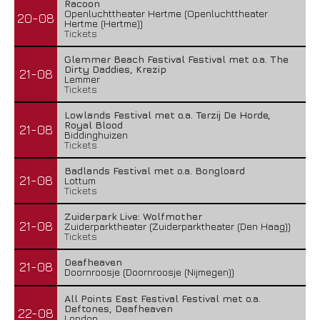
Racoon
Openluchttheater Hertme (Openluchttheater
20-08
Hertme (Hertme))
Tickets
Glemmer Beach Festival Festival met o.a. The
Dirty Daddies, Krezip
21-08
Lemmer
Tickets
Lowlands Festival met o.a. Terzij De Horde,
Royal Blood
21-08
Biddinghuizen
Tickets
Badlands Festival met o.a. Bongloard
21-08
Lottum
Tickets
Zuiderpark Live: Wolfmother
21-08
Zuiderparktheater (Zuiderparktheater (Den Haag))
Tickets
Deafheaven
21-08
Doornroosje (Doornroosje (Nijmegen))
All Points East Festival Festival met o.a.
Deftones, Deafheaven
22-08
London