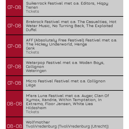
Suikerrock Festival met o.a. Editors, Hiqpy
07-08
Tienen
Tickets
Brakrock Festival met o.a. The Casualties, Hot
07-08
Water Music, No Turning Back, The Exploited
Duffel
AFF (Absolutely Free Festival) Festival met o.a.
The Hickey Underworld, Henge
07-08
Genk
Tickets
Waterpop Festival met o.a. Wodan Boys,
07-08
Collignon
Wateringen
Micro Festival Festival met o.a. Collignon
07-08
Liège
M'era Luna Festival met o.a. Auger, Clan Of
Xymox, Xandria, Within Temptation, In
08-08
Extremo, Floor Jansen, White Lies
Hildesheim
Tickets
Wolfmother
08-08
TivoliVredenburg (TivoliVredenburg (Utrecht))