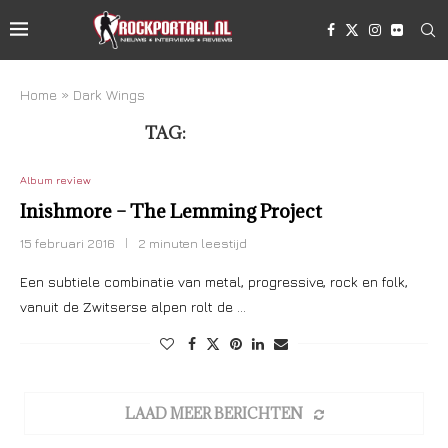
Home
»
Dark Wings
TAG:
DARK WINGS
Album review
Inishmore – The Lemming Project
15 februari 2016
2 minuten leestijd
Een subtiele combinatie van metal, progressive, rock en folk,
vanuit de Zwitserse alpen rolt de …
LAAD MEER BERICHTEN