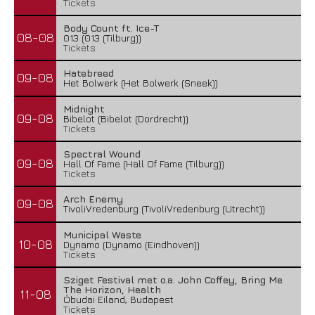
Tickets
Body Count ft. Ice-T
08-08
013 (013 (Tilburg))
Tickets
Hatebreed
09-08
Het Bolwerk (Het Bolwerk (Sneek))
Midnight
09-08
Bibelot (Bibelot (Dordrecht))
Tickets
Spectral Wound
09-08
Hall Of Fame (Hall Of Fame (Tilburg))
Tickets
Arch Enemy
09-08
TivoliVredenburg (TivoliVredenburg (Utrecht))
Municipal Waste
10-08
Dynamo (Dynamo (Eindhoven))
Tickets
Sziget Festival met o.a. John Coffey, Bring Me
The Horizon, Health
11-08
Óbudai Eiland, Budapest
Tickets