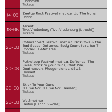
Eindhoven
Tickets
Zeeltje Rock Festival met o.a. Up The Irons
14-08
Deest
Alcest
18-08
TivoliVredenburg (TivoliVredenburg (Utrecht))
Tickets
Cabaret Vert Festival met o.a. Nick Cave & the
Bad Seeds, Deftones, Body Count feat. Ice-T
20-08
Charleville-Mézières
Tickets
Pukkelpop Festival met o.a. Deftones, The
Hives, Stick to your Guns, Chat Pile,
20-08
Deafheaven, Ploegendienst, dEUS
Hasselt
Tickets
Stick To Your Guns
20-08
Nieuwe Nor (Nieuwe Nor (Heerlen))
Tickets
Wolfmother
20-08
Hedon (Hedon (Zwolle))