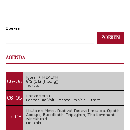
Zoeken
ZOEKEN
AGENDA
Igorrr + HEALTH
06-08
013 (013 (Tilburg))
Tickets
Panzerfaust
06-08
Poppodium Volt (Poppodium Volt (Sittard))
Hellsinki Metal Festival Festival met o.a. Opeth,
Accept, Bloodbath, Triptykon, The Kovenant,
07-08
Blackbraid
Helsinki