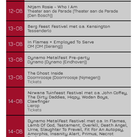
Ntjam Rosie - Who I Am
12-08
Theater aan de Parade (Theater aan de Parade
(Den Bosch))
Berg Feest Festival met o.a. Kensington
13-08
Tessenderlo
In Flames + Employed To Serve
13-08
OM (OM (Seraing))
Dynamo Metalfest Pre-party
13-08
Dynamo (Dynamo (Eindhoven))
The Ghost Inside
13-08
Doornroosje (Doornroosje (Nijmegen))
Tickets
Nirwana Tuinfeest Festival met o.a. John Coffey,
The Dirty Daddies, Hiqpy, Wodan Boys,
14-08
Clawfinger
Lierop
Tickets
Dynamo MetalFest Festival met o.a. In Flames,
Lamb Of God, Testament, Overkill, Death Angel,
Urne, Slaughter To Prevail, Fit For An Autopsy,
14-08
Amorphis, Insanity Alert, Primus, Necrot