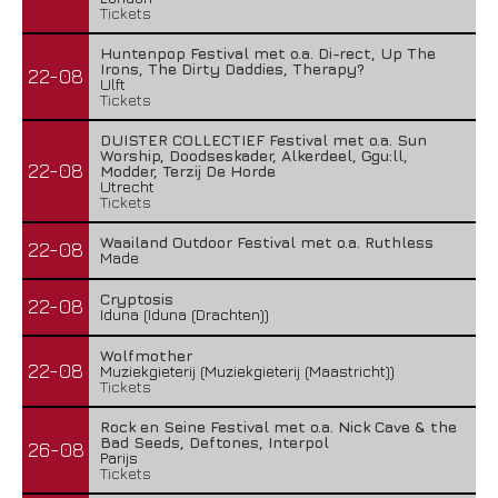
Tickets
Huntenpop Festival met o.a. Di-rect, Up The
Irons, The Dirty Daddies, Therapy?
22-08
Ulft
Tickets
DUISTER COLLECTIEF Festival met o.a. Sun
Worship, Doodseskader, Alkerdeel, Ggu:ll,
22-08
Modder, Terzij De Horde
Utrecht
Tickets
Waailand Outdoor Festival met o.a. Ruthless
22-08
Made
Cryptosis
22-08
Iduna (Iduna (Drachten))
Wolfmother
22-08
Muziekgieterij (Muziekgieterij (Maastricht))
Tickets
Rock en Seine Festival met o.a. Nick Cave & the
Bad Seeds, Deftones, Interpol
26-08
Parijs
Tickets