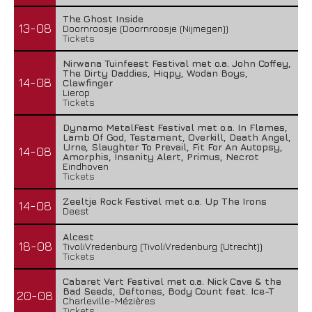
The Ghost Inside
13-08
Doornroosje (Doornroosje (Nijmegen))
Tickets
Nirwana Tuinfeest Festival met o.a. John Coffey,
The Dirty Daddies, Hiqpy, Wodan Boys,
14-08
Clawfinger
Lierop
Tickets
Dynamo MetalFest Festival met o.a. In Flames,
Lamb Of God, Testament, Overkill, Death Angel,
Urne, Slaughter To Prevail, Fit For An Autopsy,
14-08
Amorphis, Insanity Alert, Primus, Necrot
Eindhoven
Tickets
Zeeltje Rock Festival met o.a. Up The Irons
14-08
Deest
Alcest
18-08
TivoliVredenburg (TivoliVredenburg (Utrecht))
Tickets
Cabaret Vert Festival met o.a. Nick Cave & the
Bad Seeds, Deftones, Body Count feat. Ice-T
20-08
Charleville-Mézières
Tickets