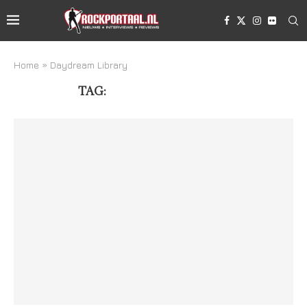
Home
»
Daydream Library
TAG:
DAYDREAM LIBRARY