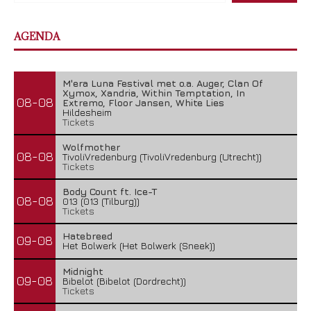
AGENDA
M'era Luna Festival met o.a. Auger, Clan Of
Xymox, Xandria, Within Temptation, In
08-08
Extremo, Floor Jansen, White Lies
Hildesheim
Tickets
Wolfmother
08-08
TivoliVredenburg (TivoliVredenburg (Utrecht))
Tickets
Body Count ft. Ice-T
08-08
013 (013 (Tilburg))
Tickets
Hatebreed
09-08
Het Bolwerk (Het Bolwerk (Sneek))
Midnight
09-08
Bibelot (Bibelot (Dordrecht))
Tickets