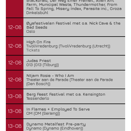
Blackbraid, Der Weg Einer Freiheit, Alien Ant
Farm, Municipal Waste, Thundermother, From
Fall To Spring, Misery Index, Parasite inc., Groza
Dinkelsbühl
Øyafestivalen Festival met o.a. Nick Cave & the
12-08
Bad Seeds
Oslo
High On Fire
12-08
TivoliVredenburg (TivoliVredenburg (Utrecht))
Tickets
Judas Priest
12-08
013 (013 (Tilburg))
Ntjam Rosie - Who I Am
12-08
Theater aan de Parade (Theater aan de Parade
(Den Bosch))
Berg Feest Festival met o.a. Kensington
13-08
Tessenderlo
In Flames + Employed To Serve
13-08
OM (OM (Seraing))
Dynamo Metalfest Pre-party
13-08
Dynamo (Dynamo (Eindhoven))