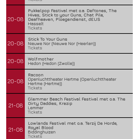
Pukkelpop Festival met o.a. Deftones, The
Hives, Stick to your Guns, Chat Pile,
20-08
Deafheaven, Ploegendienst, dEUS
Hasselt
Tickets
Stick To Your Guns
20-08
Nieuwe Nor (Nieuwe Nor (Heerlen))
Tickets
Wolfmother
20-08
Hedon (Hedon (Zwolle))
Racoon
Openluchttheater Hertme (Openluchttheater
20-08
Hertme (Hertme))
Tickets
Glemmer Beach Festival Festival met o.a. The
Dirty Daddies, Krezip
21-08
Lemmer
Tickets
Lowlands Festival met o.a. Terzij De Horde,
Royal Blood
21-08
Biddinghuizen
Tickets