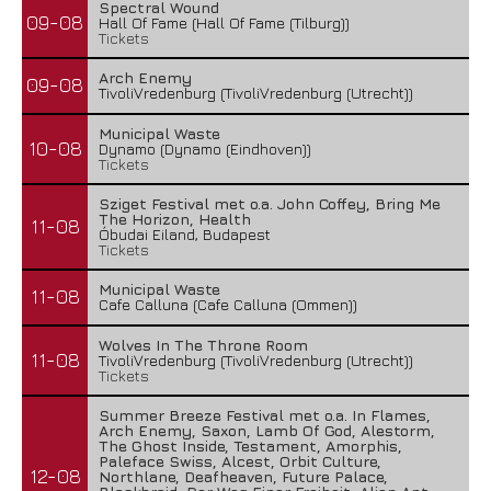
Spectral Wound
09-08
Hall Of Fame (Hall Of Fame (Tilburg))
Tickets
Arch Enemy
09-08
TivoliVredenburg (TivoliVredenburg (Utrecht))
Municipal Waste
10-08
Dynamo (Dynamo (Eindhoven))
Tickets
Sziget Festival met o.a. John Coffey, Bring Me
The Horizon, Health
11-08
Óbudai Eiland, Budapest
Tickets
Municipal Waste
11-08
Cafe Calluna (Cafe Calluna (Ommen))
Wolves In The Throne Room
11-08
TivoliVredenburg (TivoliVredenburg (Utrecht))
Tickets
Summer Breeze Festival met o.a. In Flames,
Arch Enemy, Saxon, Lamb Of God, Alestorm,
The Ghost Inside, Testament, Amorphis,
Paleface Swiss, Alcest, Orbit Culture,
12-08
Northlane, Deafheaven, Future Palace,