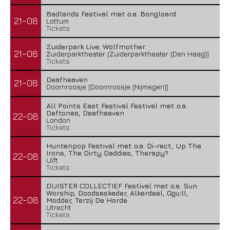
Badlands Festival met o.a. Bongloard
21-08
Lottum
Tickets
Zuiderpark Live: Wolfmother
21-08
Zuiderparktheater (Zuiderparktheater (Den Haag))
Tickets
Deafheaven
21-08
Doornroosje (Doornroosje (Nijmegen))
All Points East Festival Festival met o.a.
Deftones, Deafheaven
22-08
London
Tickets
Huntenpop Festival met o.a. Di-rect, Up The
Irons, The Dirty Daddies, Therapy?
22-08
Ulft
Tickets
DUISTER COLLECTIEF Festival met o.a. Sun
Worship, Doodseskader, Alkerdeel, Ggu:ll,
22-08
Modder, Terzij De Horde
Utrecht
Tickets