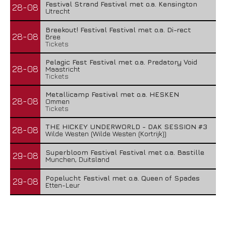
Festival Strand Festival met o.a. Kensington
28-08
Utrecht
Breekout! Festival Festival met o.a. Di-rect
28-08
Bree
Tickets
Pelagic Fest Festival met o.a. Predatory Void
28-08
Maastricht
Tickets
Metallicamp Festival met o.a. HESKEN
28-08
Ommen
Tickets
THE HICKEY UNDERWORLD - DAK SESSION #3
28-08
Wilde Westen (Wilde Westen (Kortrijk))
Superbloom Festival Festival met o.a. Bastille
29-08
Munchen, Duitsland
Popelucht Festival met o.a. Queen of Spades
29-08
Etten-Leur