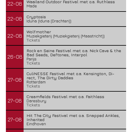
Waailand Outdoor Festival met o.a. Ruthless
22-08
Made
Cryptosis
22-08
Iduna (Iduna (Drachten))
Wolfmother
22-08
Muziekgieterij (Muziekgieterij (Maastricht))
Tickets
Rock en Seine Festival met o.a. Nick Cave & the
Bad Seeds, Deftones, Interpol
26-08
Parijs
Tickets
CuliNESSE Festival met o.a. Kensington, Di-
rect, The Dirty Daddies
27-08
Rotterdam
Tickets
Creamfields Festival met o.a. Faithless
27-08
Daresbury
Tickets
Hit The City Festival met o.a. Snapped Ankles,
27-08
Inherited
Eindhoven