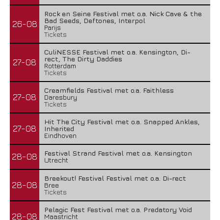
Rock en Seine Festival met o.a. Nick Cave & the
Bad Seeds, Deftones, Interpol
26-08
Parijs
Tickets
CuliNESSE Festival met o.a. Kensington, Di-
rect, The Dirty Daddies
27-08
Rotterdam
Tickets
Creamfields Festival met o.a. Faithless
27-08
Daresbury
Tickets
Hit The City Festival met o.a. Snapped Ankles,
27-08
Inherited
Eindhoven
Festival Strand Festival met o.a. Kensington
28-08
Utrecht
Breekout! Festival Festival met o.a. Di-rect
28-08
Bree
Tickets
Pelagic Fest Festival met o.a. Predatory Void
28-08
Maastricht