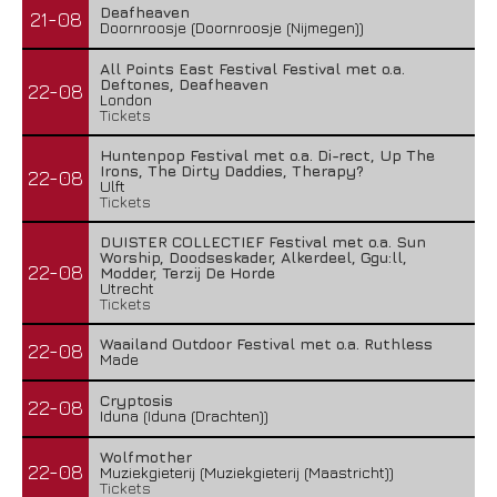
Deafheaven
21-08
Doornroosje (Doornroosje (Nijmegen))
All Points East Festival Festival met o.a.
Deftones, Deafheaven
22-08
London
Tickets
Huntenpop Festival met o.a. Di-rect, Up The
Irons, The Dirty Daddies, Therapy?
22-08
Ulft
Tickets
DUISTER COLLECTIEF Festival met o.a. Sun
Worship, Doodseskader, Alkerdeel, Ggu:ll,
22-08
Modder, Terzij De Horde
Utrecht
Tickets
Waailand Outdoor Festival met o.a. Ruthless
22-08
Made
Cryptosis
22-08
Iduna (Iduna (Drachten))
Wolfmother
22-08
Muziekgieterij (Muziekgieterij (Maastricht))
Tickets