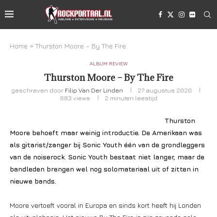
Home
»
Thurston Moore – By The Fire
ALBUM REVIEW
Thurston Moore – By The Fire
geschreven door
Filip Van Der Linden
27 augustus 2020
683
views
2 minuten leestijd
Thurston
Moore behoeft maar weinig introductie. De Amerikaan was
als gitarist/zanger bij Sonic Youth één van de grondleggers
van de noiserock. Sonic Youth bestaat niet langer, maar de
bandleden brengen wel nog solomateriaal uit of zitten in
nieuwe bands.
Moore vertoeft vooral in Europa en sinds kort heeft hij Londen