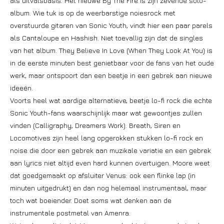
als uitvalsbasis. Het nieuwe By The Fire is zijn zevende solo-
album. Wie tuk is op de weerbarstige noiesrock met
overstuurde gitaren van Sonic Youth, vindt hier een paar parels
als Cantaloupe en Hashish. Niet toevallig zijn dat de singles
van het album. They Believe In Love (When They Look At You) is
in de eerste minuten best genietbaar voor de fans van het oude
werk, maar ontspoort dan een beetje in een gebrek aan nieuwe
ideeën.
Voorts heel wat aardige alternatieve, beetje lo-fi rock die echte
Sonic Youth-fans waarschijnlijk maar wat gewoontjes zullen
vinden (Calligraphy, Dreamers Work). Breath, Siren en
Locomotives zijn heel lang opgerokken stukken lo-fi rock en
noise die door een gebrek aan muzikale variatie en een gebrek
aan lyrics niet altijd even hard kunnen overtuigen. Moore weet
dat goedgemaakt op afsluiter Venus: ook een flinke lap (in
minuten uitgedrukt) en dan nog helemaal instrumentaal, maar
toch wat boeiender. Doet soms wat denken aan de
instrumentale postmetal van Amenra.