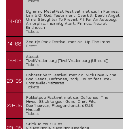
Tickets
Dynamo MetalFest Festival met o.a. In Flames,
Lamb Of God, Testament, Overkill, Death Angel,
Urne, Slaughter To Prevail, Fit For An Autopsy,
14-08
Amorphis, Insanity Alert, Primus, Necrot
Eindhoven
Tickets
Zeeltje Rock Festival met o.a. Up The Irons
14-08
Deest
Alcest
18-08
TivoliVredenburg (TivoliVredenburg (Utrecht))
Tickets
Cabaret Vert Festival met o.a. Nick Cave & the
Bad Seeds, Deftones, Body Count feat. Ice-T
20-08
Charleville-Mézières
Tickets
Pukkelpop Festival met o.a. Deftones, The
Hives, Stick to your Guns, Chat Pile,
20-08
Deafheaven, Ploegendienst, dEUS
Hasselt
Tickets
Stick To Your Guns
20-08
Nieuwe Nor (Nieuwe Nor (Heerlen))