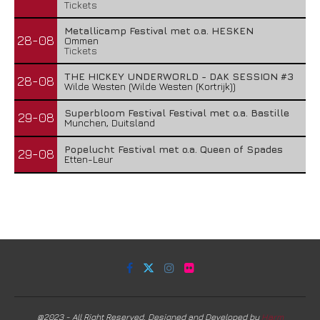
Tickets
Metallicamp Festival met o.a. HESKEN
28-08
Ommen
Tickets
THE HICKEY UNDERWORLD - DAK SESSION #3
28-08
Wilde Westen (Wilde Westen (Kortrijk))
Superbloom Festival Festival met o.a. Bastille
29-08
Munchen, Duitsland
Popelucht Festival met o.a. Queen of Spades
29-08
Etten-Leur
@2023 - All Right Reserved. Designed and Developed by
Harm