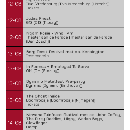
12-08
TivoliVredenburg (TivoliVredenburg (Utrecht))
Tickets
Judas Priest
12-08
013 (013 (Tilburg))
Ntjam Rosie - Who I Am
12-08
Theater aan de Parade (Theater aan de Parade
(Den Bosch))
Berg Feest Festival met o.a. Kensington
13-08
Tessenderlo
In Flames + Employed To Serve
13-08
OM (OM (Seraing))
Dynamo Metalfest Pre-party
13-08
Dynamo (Dynamo (Eindhoven))
The Ghost Inside
13-08
Doornroosje (Doornroosje (Nijmegen))
Tickets
Nirwana Tuinfeest Festival met o.a. John Coffey,
The Dirty Daddies, Hiqpy, Wodan Boys,
14-08
Clawfinger
Lierop