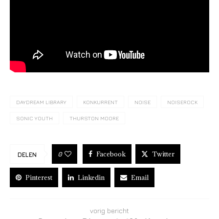
DAYDREAM LIBRARY
KONKURRENT
NOISE
NOISEROCK
SONIC YOUTH
THURSTON MOORE
Facebook
Twitter
0
DELEN
Pinterest
Linkedin
Email
vorig bericht