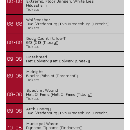
08-08
Extremo, Floor Jansen, White Lies
Hildesheim
Tickets
Wolfmother
08-08
TivoliVredenburg (TivoliVredenburg (Utrecht))
Tickets
Body Count ft. Ice-T
08-08
013 (013 (Tilburg))
Tickets
Hatebreed
09-08
Het Bolwerk (Het Bolwerk (Sneek))
Midnight
09-08
Bibelot (Bibelot (Dordrecht))
Tickets
Spectral Wound
09-08
Hall Of Fame (Hall Of Fame (Tilburg))
Tickets
Arch Enemy
09-08
TivoliVredenburg (TivoliVredenburg (Utrecht))
Municipal Waste
10-08
Dynamo (Dynamo (Eindhoven))