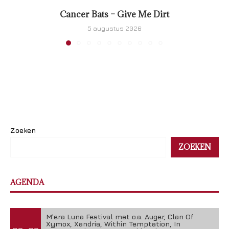
Cancer Bats – Give Me Dirt
5 augustus 2026
Zoeken
ZOEKEN
AGENDA
M'era Luna Festival met o.a. Auger, Clan Of
Xymox, Xandria, Within Temptation, In