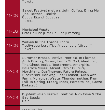
Tickets
Sziget Festival met o.a. John Coffey, Bring Me
The Horizon, Health
11-08
Óbudai Eiland, Budapest
Tickets
Municipal Waste
11-08
Cafe Calluna (Cafe Calluna (Ommen))
Wolves In The Throne Room
11-08
TivoliVredenburg (TivoliVredenburg (Utrecht))
Tickets
Summer Breeze Festival met o.a. In Flames,
Arch Enemy, Saxon, Lamb Of God, Alestorm,
The Ghost Inside, Testament, Amorphis,
Paleface Swiss, Alcest, Orbit Culture,
12-08
Northlane, Deafheaven, Future Palace,
Blackbraid, Der Weg Einer Freiheit, Alien Ant
Farm, Municipal Waste, Thundermother, From
Fall To Spring, Misery Index, Parasite inc., Groza
Dinkelsbühl
Øyafestivalen Festival met o.a. Nick Cave & the
12-08
Bad Seeds
Oslo
High On Fire