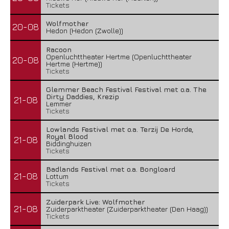
Tickets
Wolfmother
20-08
Hedon (Hedon (Zwolle))
Racoon
Openluchttheater Hertme (Openluchttheater
20-08
Hertme (Hertme))
Tickets
Glemmer Beach Festival Festival met o.a. The
Dirty Daddies, Krezip
21-08
Lemmer
Tickets
Lowlands Festival met o.a. Terzij De Horde,
Royal Blood
21-08
Biddinghuizen
Tickets
Badlands Festival met o.a. Bongloard
21-08
Lottum
Tickets
Zuiderpark Live: Wolfmother
21-08
Zuiderparktheater (Zuiderparktheater (Den Haag))
Tickets