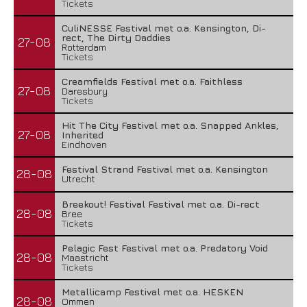
Tickets
CuliNESSE Festival met o.a. Kensington, Di-
rect, The Dirty Daddies
27-08
Rotterdam
Tickets
Creamfields Festival met o.a. Faithless
27-08
Daresbury
Tickets
Hit The City Festival met o.a. Snapped Ankles,
27-08
Inherited
Eindhoven
Festival Strand Festival met o.a. Kensington
28-08
Utrecht
Breekout! Festival Festival met o.a. Di-rect
28-08
Bree
Tickets
Pelagic Fest Festival met o.a. Predatory Void
28-08
Maastricht
Tickets
Metallicamp Festival met o.a. HESKEN
28-08
Ommen