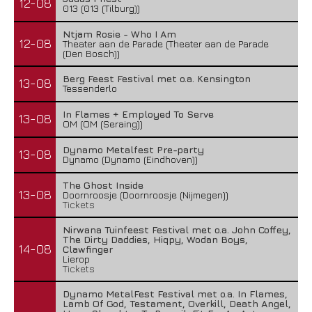
12-08
013 (013 (Tilburg))
Ntjam Rosie - Who I Am
12-08
Theater aan de Parade (Theater aan de Parade
(Den Bosch))
Berg Feest Festival met o.a. Kensington
13-08
Tessenderlo
In Flames + Employed To Serve
13-08
OM (OM (Seraing))
Dynamo Metalfest Pre-party
13-08
Dynamo (Dynamo (Eindhoven))
The Ghost Inside
13-08
Doornroosje (Doornroosje (Nijmegen))
Tickets
Nirwana Tuinfeest Festival met o.a. John Coffey,
The Dirty Daddies, Hiqpy, Wodan Boys,
14-08
Clawfinger
Lierop
Tickets
Dynamo MetalFest Festival met o.a. In Flames,
Lamb Of God, Testament, Overkill, Death Angel,