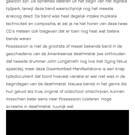
gewoon zijn. De opnames dateren uit het begin van het digitale
tijdperk, terwijl deze band waarschijnlijk nog het meeste
analoog deed. De band was heel degelijk inzake muzikale
techniciteit en compositie, al zal je na het horen van deze twee
CD’s meteen ook toegeven dat er toen nog heel wat betere
bands waren.
Possession is niet de grootste of meest bekende band in de
geschiedenis van de Amerikaanse deathmetal (we onthouden
dat tweede drummer John Longstreth nog live met Dying Fetus
speelde), maar deze Disentombed Manifestations is een knap
tijdsdocument dat toont hoeveel variatie er wel niet was in de
begindagen van de deathmetal. Nieuwe bands in het genre die
hun geluid als true, original of oldschool omschrijven, kunnen
misschien beter eens naar Possession luisteren. Hoge
screams in deathmetal: tuurlijk wel.