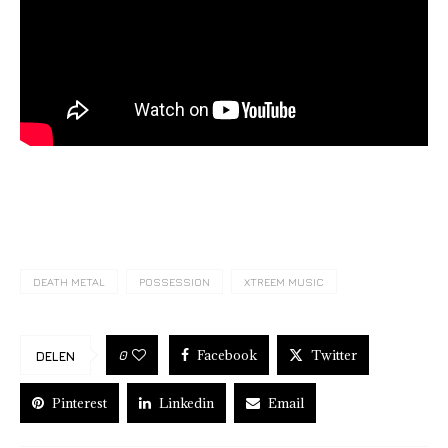
DEATH METAL
POSSESSION
XTREEM MUSIC
Facebook
Twitter
0
DELEN
Pinterest
Linkedin
Email