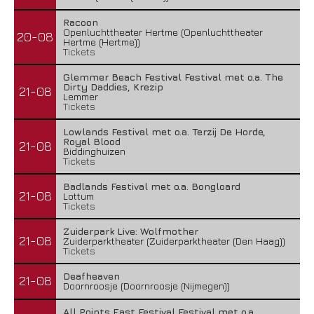
Racoon
Openluchttheater Hertme (Openluchttheater
20-08
Hertme (Hertme))
Tickets
Glemmer Beach Festival Festival met o.a. The
Dirty Daddies, Krezip
21-08
Lemmer
Tickets
Lowlands Festival met o.a. Terzij De Horde,
Royal Blood
21-08
Biddinghuizen
Tickets
Badlands Festival met o.a. Bongloard
21-08
Lottum
Tickets
Zuiderpark Live: Wolfmother
21-08
Zuiderparktheater (Zuiderparktheater (Den Haag))
Tickets
Deafheaven
21-08
Doornroosje (Doornroosje (Nijmegen))
All Points East Festival Festival met o.a.