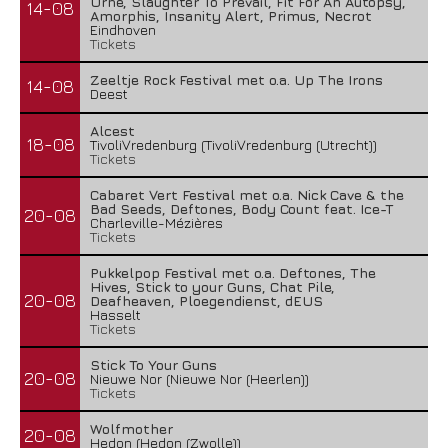
Urne, Slaughter To Prevail, Fit For An Autopsy,
14-08
Amorphis, Insanity Alert, Primus, Necrot
Eindhoven
Tickets
Zeeltje Rock Festival met o.a. Up The Irons
14-08
Deest
Alcest
18-08
TivoliVredenburg (TivoliVredenburg (Utrecht))
Tickets
Cabaret Vert Festival met o.a. Nick Cave & the
Bad Seeds, Deftones, Body Count feat. Ice-T
20-08
Charleville-Mézières
Tickets
Pukkelpop Festival met o.a. Deftones, The
Hives, Stick to your Guns, Chat Pile,
20-08
Deafheaven, Ploegendienst, dEUS
Hasselt
Tickets
Stick To Your Guns
20-08
Nieuwe Nor (Nieuwe Nor (Heerlen))
Tickets
Wolfmother
20-08
Hedon (Hedon (Zwolle))