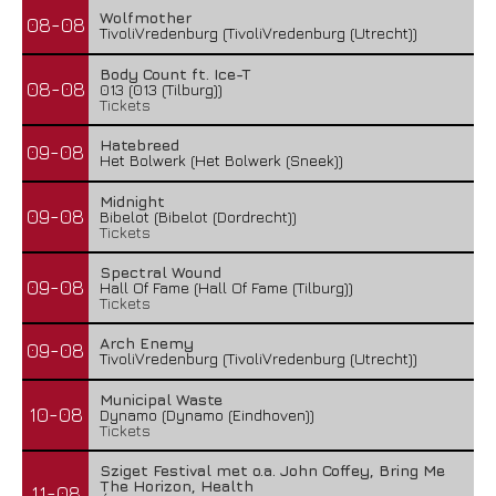
Wolfmother
08-08
TivoliVredenburg (TivoliVredenburg (Utrecht))
Body Count ft. Ice-T
08-08
013 (013 (Tilburg))
Tickets
Hatebreed
09-08
Het Bolwerk (Het Bolwerk (Sneek))
Midnight
09-08
Bibelot (Bibelot (Dordrecht))
Tickets
Spectral Wound
09-08
Hall Of Fame (Hall Of Fame (Tilburg))
Tickets
Arch Enemy
09-08
TivoliVredenburg (TivoliVredenburg (Utrecht))
Municipal Waste
10-08
Dynamo (Dynamo (Eindhoven))
Tickets
Sziget Festival met o.a. John Coffey, Bring Me
The Horizon, Health
11-08