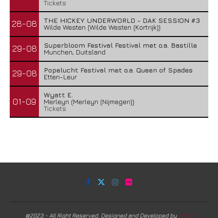
Tickets
THE HICKEY UNDERWORLD - DAK SESSION #3
28-08
Wilde Westen (Wilde Westen (Kortrijk))
Superbloom Festival Festival met o.a. Bastille
29-08
Munchen, Duitsland
Popelucht Festival met o.a. Queen of Spades
29-08
Etten-Leur
Wyatt E.
01-09
Merleyn (Merleyn (Nijmegen))
Tickets
@2023 - All Right Reserved. Designed and Developed by
Harm