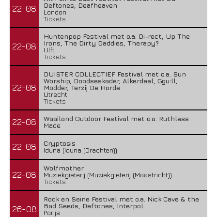
Deftones, Deafheaven
22-08
London
Tickets
Huntenpop Festival met o.a. Di-rect, Up The
Irons, The Dirty Daddies, Therapy?
22-08
Ulft
Tickets
DUISTER COLLECTIEF Festival met o.a. Sun
Worship, Doodseskader, Alkerdeel, Ggu:ll,
22-08
Modder, Terzij De Horde
Utrecht
Tickets
Waailand Outdoor Festival met o.a. Ruthless
22-08
Made
Cryptosis
22-08
Iduna (Iduna (Drachten))
Wolfmother
22-08
Muziekgieterij (Muziekgieterij (Maastricht))
Tickets
Rock en Seine Festival met o.a. Nick Cave & the
Bad Seeds, Deftones, Interpol
26-08
Parijs