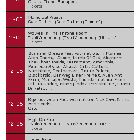
Óbudai Eiland, Budapest
Tickets
Municipal Waste
11-08
Cafe Calluna (Cafe Calluna (Ommen))
Wolves In The Throne Room
11-08
TivoliVredenburg (TivoliVredenburg (Utrecht))
Tickets
Summer Breeze Festival met o.a. In Flames,
Arch Enemy, Saxon, Lamb Of God, Alestorm,
The Ghost Inside, Testament, Amorphis,
Paleface Swiss, Alcest, Orbit Culture,
12-08
Northlane, Deafheaven, Future Palace,
Blackbraid, Der Weg Einer Freiheit, Alien Ant
Farm, Municipal Waste, Thundermother, From
Fall To Spring, Misery Index, Parasite inc., Groza
Dinkelsbühl
Øyafestivalen Festival met o.a. Nick Cave & the
12-08
Bad Seeds
Oslo
High On Fire
12-08
TivoliVredenburg (TivoliVredenburg (Utrecht))
Tickets
Judas Priest