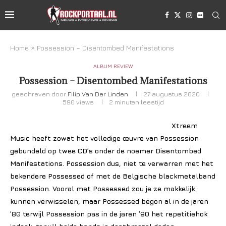
Home
»
Possession – Disentombed Manifestations
ALBUM REVIEW
Possession – Disentombed Manifestations
geschreven door
Filip Van Der Linden
27 augustus 2020
590
views
2 minuten leestijd
Xtreem
Music heeft zowat het volledige œuvre van Possession
gebundeld op twee CD’s onder de noemer Disentombed
Manifestations. Possession dus, niet te verwarren met het
bekendere Possessed of met de Belgische blackmetalband
Possession. Vooral met Possessed zou je ze makkelijk
kunnen verwisselen, maar Possessed begon al in de jaren
’80 terwijl Possession pas in de jaren ’90 het repetitiehok