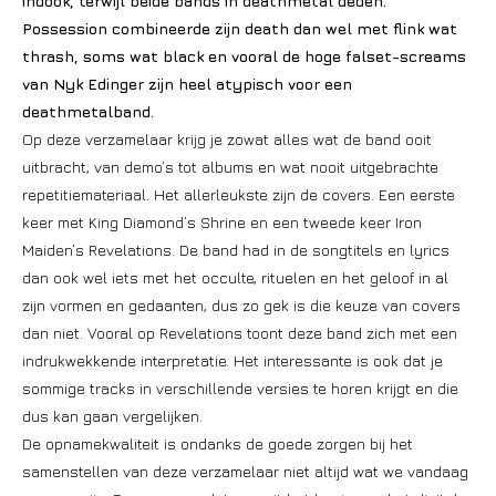
indook, terwijl beide bands in deathmetal deden.
Possession combineerde zijn death dan wel met flink wat
thrash, soms wat black en vooral de hoge falset-screams
van Nyk Edinger zijn heel atypisch voor een
deathmetalband.
Op deze verzamelaar krijg je zowat alles wat de band ooit
uitbracht, van demo’s tot albums en wat nooit uitgebrachte
repetitiemateriaal. Het allerleukste zijn de covers. Een eerste
keer met King Diamond’s Shrine en een tweede keer Iron
Maiden’s Revelations. De band had in de songtitels en lyrics
dan ook wel iets met het occulte, rituelen en het geloof in al
zijn vormen en gedaanten, dus zo gek is die keuze van covers
dan niet. Vooral op Revelations toont deze band zich met een
indrukwekkende interpretatie. Het interessante is ook dat je
sommige tracks in verschillende versies te horen krijgt en die
dus kan gaan vergelijken.
De opnamekwaliteit is ondanks de goede zorgen bij het
samenstellen van deze verzamelaar niet altijd wat we vandaag