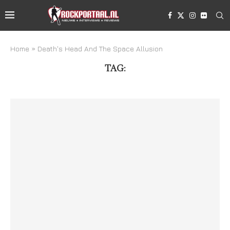
Home
»
Death's Head And The Space Allusion
TAG:
DEATH'S HEAD AND THE SPACE ALLUSION