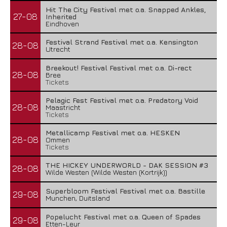
Hit The City Festival met o.a. Snapped Ankles,
27-08
Inherited
Eindhoven
Festival Strand Festival met o.a. Kensington
28-08
Utrecht
Breekout! Festival Festival met o.a. Di-rect
28-08
Bree
Tickets
Pelagic Fest Festival met o.a. Predatory Void
28-08
Maastricht
Tickets
Metallicamp Festival met o.a. HESKEN
28-08
Ommen
Tickets
THE HICKEY UNDERWORLD - DAK SESSION #3
28-08
Wilde Westen (Wilde Westen (Kortrijk))
Superbloom Festival Festival met o.a. Bastille
29-08
Munchen, Duitsland
Popelucht Festival met o.a. Queen of Spades
29-08
Etten-Leur