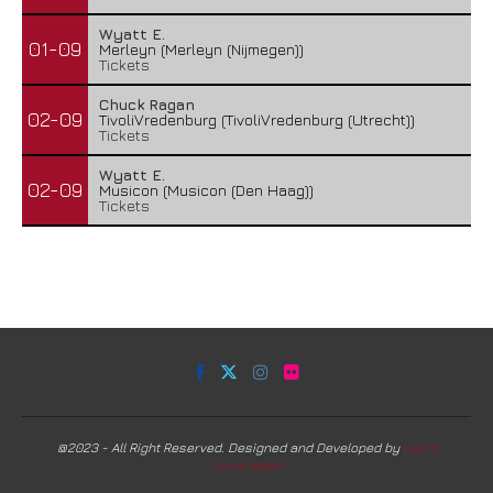
Wyatt E.
01-09
Merleyn (Merleyn (Nijmegen))
Tickets
Chuck Ragan
02-09
TivoliVredenburg (TivoliVredenburg (Utrecht))
Tickets
Wyatt E.
02-09
Musicon (Musicon (Den Haag))
Tickets
@2023 - All Right Reserved. Designed and Developed by
Harm
Lourenssen