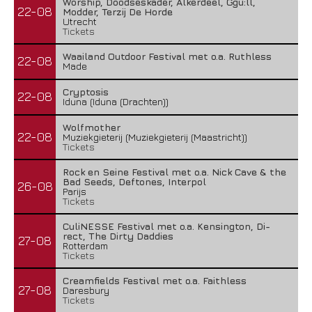
Worship, Doodseskader, Alkerdeel, Ggu:ll,
22-08
Modder, Terzij De Horde
Utrecht
Tickets
Waailand Outdoor Festival met o.a. Ruthless
22-08
Made
Cryptosis
22-08
Iduna (Iduna (Drachten))
Wolfmother
22-08
Muziekgieterij (Muziekgieterij (Maastricht))
Tickets
Rock en Seine Festival met o.a. Nick Cave & the
Bad Seeds, Deftones, Interpol
26-08
Parijs
Tickets
CuliNESSE Festival met o.a. Kensington, Di-
rect, The Dirty Daddies
27-08
Rotterdam
Tickets
Creamfields Festival met o.a. Faithless
27-08
Daresbury
Tickets