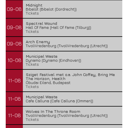
Midnight
09-08
Bibelot (Bibelot (Dordrecht))
Tickets
Spectral Wound
09-08
Hall Of Fame (Hall Of Fame (Tilburg))
Tickets
Arch Enemy
09-08
TivoliVredenburg (TivoliVredenburg (Utrecht))
Municipal Waste
10-08
Dynamo (Dynamo (Eindhoven))
Tickets
Sziget Festival met o.a. John Coffey, Bring Me
The Horizon, Health
11-08
Óbudai Eiland, Budapest
Tickets
Municipal Waste
11-08
Cafe Calluna (Cafe Calluna (Ommen))
Wolves In The Throne Room
11-08
TivoliVredenburg (TivoliVredenburg (Utrecht))
Tickets