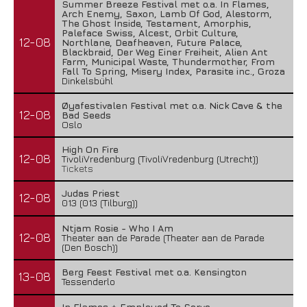
Summer Breeze Festival met o.a. In Flames,
Arch Enemy, Saxon, Lamb Of God, Alestorm,
The Ghost Inside, Testament, Amorphis,
Paleface Swiss, Alcest, Orbit Culture,
12-08
Northlane, Deafheaven, Future Palace,
Blackbraid, Der Weg Einer Freiheit, Alien Ant
Farm, Municipal Waste, Thundermother, From
Fall To Spring, Misery Index, Parasite inc., Groza
Dinkelsbühl
Øyafestivalen Festival met o.a. Nick Cave & the
12-08
Bad Seeds
Oslo
High On Fire
12-08
TivoliVredenburg (TivoliVredenburg (Utrecht))
Tickets
Judas Priest
12-08
013 (013 (Tilburg))
Ntjam Rosie - Who I Am
12-08
Theater aan de Parade (Theater aan de Parade
(Den Bosch))
Berg Feest Festival met o.a. Kensington
13-08
Tessenderlo
In Flames + Employed To Serve