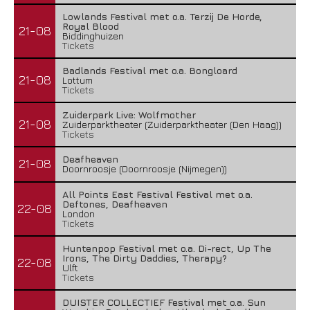
Lowlands Festival met o.a. Terzij De Horde,
Royal Blood
21-08
Biddinghuizen
Tickets
Badlands Festival met o.a. Bongloard
21-08
Lottum
Tickets
Zuiderpark Live: Wolfmother
21-08
Zuiderparktheater (Zuiderparktheater (Den Haag))
Tickets
Deafheaven
21-08
Doornroosje (Doornroosje (Nijmegen))
All Points East Festival Festival met o.a.
Deftones, Deafheaven
22-08
London
Tickets
Huntenpop Festival met o.a. Di-rect, Up The
Irons, The Dirty Daddies, Therapy?
22-08
Ulft
Tickets
DUISTER COLLECTIEF Festival met o.a. Sun