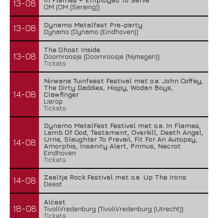
13-08
OM (OM (Seraing))
Dynamo Metalfest Pre-party
13-08
Dynamo (Dynamo (Eindhoven))
The Ghost Inside
13-08
Doornroosje (Doornroosje (Nijmegen))
Tickets
Nirwana Tuinfeest Festival met o.a. John Coffey,
The Dirty Daddies, Hiqpy, Wodan Boys,
14-08
Clawfinger
Lierop
Tickets
Dynamo MetalFest Festival met o.a. In Flames,
Lamb Of God, Testament, Overkill, Death Angel,
Urne, Slaughter To Prevail, Fit For An Autopsy,
14-08
Amorphis, Insanity Alert, Primus, Necrot
Eindhoven
Tickets
Zeeltje Rock Festival met o.a. Up The Irons
14-08
Deest
Alcest
18-08
TivoliVredenburg (TivoliVredenburg (Utrecht))
Tickets