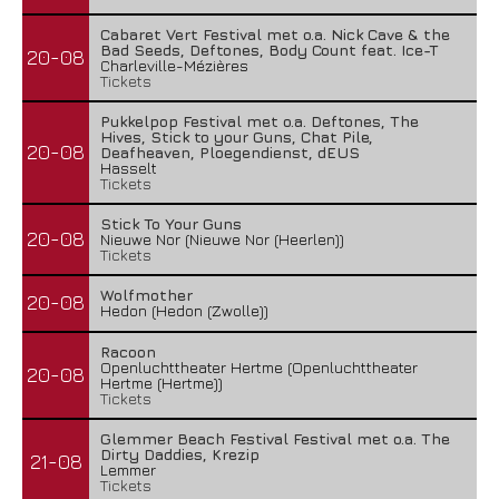
Cabaret Vert Festival met o.a. Nick Cave & the
Bad Seeds, Deftones, Body Count feat. Ice-T
20-08
Charleville-Mézières
Tickets
Pukkelpop Festival met o.a. Deftones, The
Hives, Stick to your Guns, Chat Pile,
20-08
Deafheaven, Ploegendienst, dEUS
Hasselt
Tickets
Stick To Your Guns
20-08
Nieuwe Nor (Nieuwe Nor (Heerlen))
Tickets
Wolfmother
20-08
Hedon (Hedon (Zwolle))
Racoon
Openluchttheater Hertme (Openluchttheater
20-08
Hertme (Hertme))
Tickets
Glemmer Beach Festival Festival met o.a. The
Dirty Daddies, Krezip
21-08
Lemmer
Tickets