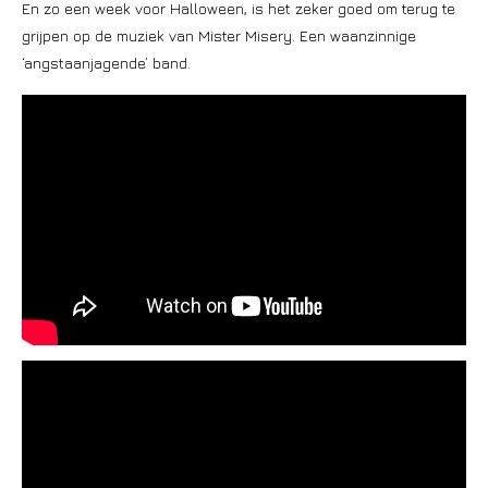
En zo een week voor Halloween, is het zeker goed om terug te
grijpen op de muziek van Mister Misery. Een waanzinnige
‘angstaanjagende’ band.