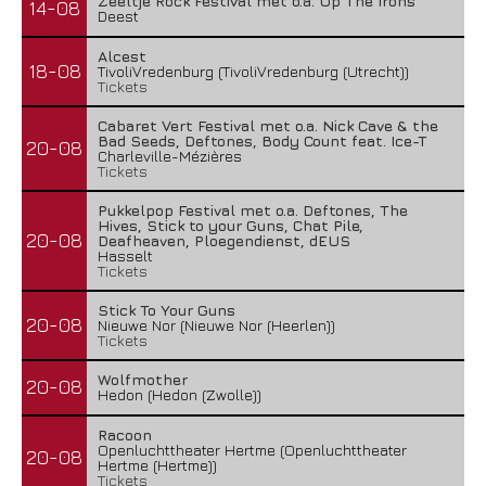
Zeeltje Rock Festival met o.a. Up The Irons
14-08
Deest
Alcest
18-08
TivoliVredenburg (TivoliVredenburg (Utrecht))
Tickets
Cabaret Vert Festival met o.a. Nick Cave & the
Bad Seeds, Deftones, Body Count feat. Ice-T
20-08
Charleville-Mézières
Tickets
Pukkelpop Festival met o.a. Deftones, The
Hives, Stick to your Guns, Chat Pile,
20-08
Deafheaven, Ploegendienst, dEUS
Hasselt
Tickets
Stick To Your Guns
20-08
Nieuwe Nor (Nieuwe Nor (Heerlen))
Tickets
Wolfmother
20-08
Hedon (Hedon (Zwolle))
Racoon
Openluchttheater Hertme (Openluchttheater
20-08
Hertme (Hertme))
Tickets