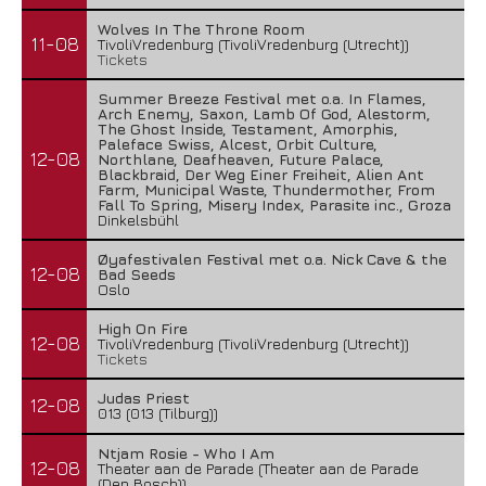
Wolves In The Throne Room
11-08
TivoliVredenburg (TivoliVredenburg (Utrecht))
Tickets
Summer Breeze Festival met o.a. In Flames,
Arch Enemy, Saxon, Lamb Of God, Alestorm,
The Ghost Inside, Testament, Amorphis,
Paleface Swiss, Alcest, Orbit Culture,
12-08
Northlane, Deafheaven, Future Palace,
Blackbraid, Der Weg Einer Freiheit, Alien Ant
Farm, Municipal Waste, Thundermother, From
Fall To Spring, Misery Index, Parasite inc., Groza
Dinkelsbühl
Øyafestivalen Festival met o.a. Nick Cave & the
12-08
Bad Seeds
Oslo
High On Fire
12-08
TivoliVredenburg (TivoliVredenburg (Utrecht))
Tickets
Judas Priest
12-08
013 (013 (Tilburg))
Ntjam Rosie - Who I Am
12-08
Theater aan de Parade (Theater aan de Parade
(Den Bosch))