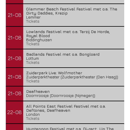
Glemmer Beach Festival Festival met o.a. The
Dirty Daddies, Krezip
21-08
Lemmer
Tickets
Lowlands Festival met o.a. Terzij De Horde,
Royal Blood
21-08
Biddinghuizen
Tickets
Badlands Festival met o.a. Bongloard
21-08
Lottum
Tickets
Zuiderpark Live: Wolfmother
21-08
Zuiderparktheater (Zuiderparktheater (Den Haag))
Tickets
Deafheaven
21-08
Doornroosje (Doornroosje (Nijmegen))
All Points East Festival Festival met o.a.
Deftones, Deafheaven
22-08
London
Tickets
Huntenpop Festival met o.a. Di-rect, Up The