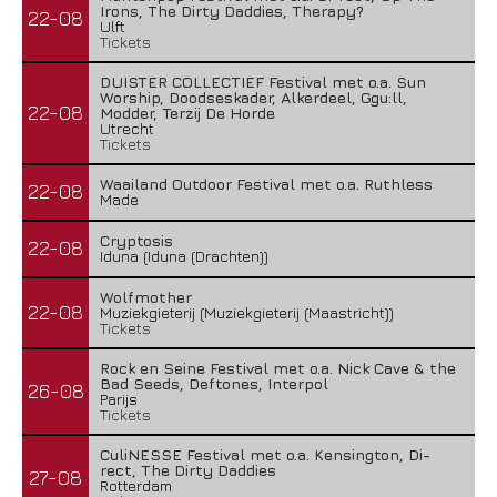
Irons, The Dirty Daddies, Therapy?
22-08
Ulft
Tickets
DUISTER COLLECTIEF Festival met o.a. Sun
Worship, Doodseskader, Alkerdeel, Ggu:ll,
22-08
Modder, Terzij De Horde
Utrecht
Tickets
Waailand Outdoor Festival met o.a. Ruthless
22-08
Made
Cryptosis
22-08
Iduna (Iduna (Drachten))
Wolfmother
22-08
Muziekgieterij (Muziekgieterij (Maastricht))
Tickets
Rock en Seine Festival met o.a. Nick Cave & the
Bad Seeds, Deftones, Interpol
26-08
Parijs
Tickets
CuliNESSE Festival met o.a. Kensington, Di-
rect, The Dirty Daddies
27-08
Rotterdam