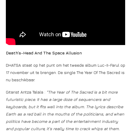
Death’s-Head And The Space Allusion
DHATSA staat op het punt om het tweede album Luc-II-Farul op
17 november uit te brengen. De single The Year Of The Sacred is
nu beschikbaar.
Gitarist Antza Talala :
“The Year of The Sacred is a bit more
futuristic piece. It has a large doze of sequencers and
keyboards, but it fits well into the album.
The lyrics describe
Earth as a red ball in the mouths of the politicians, and when
politics have become a part of the entertainment industry
and popular culture, it’s really time to crack whips at them.