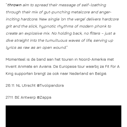
“
thrown
aim to spread their message of self-loathing
through their mix of gut-punching metalcore and anger-
inciting hardcore. New single ‘on the verge’ delivers hardcore
grit and the slick, hypnotic rhythms of modern phonk to
create an explosive mix. No holding back, no filters – just a
dive straight into the tumultuous waves of life, serving up
lyrics as raw as an open wound.
“
Momenteel is de band aan het touren in Noord-Amerkia met
Invent Animate en Aviana. De Europese tour waarbij ze Fit For A
King supporten brengt ze ook naar Nederland en België.
26.11. NL Utrecht @Tivolipandora
27.11. BE Antwerp @Zappa