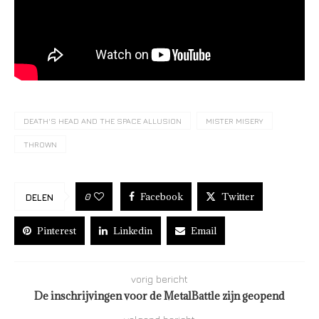
DEATH'S HEAD AND THE SPACE ALLUSION
MISTER MISERY
THROWN
Facebook
Twitter
0
DELEN
Pinterest
Linkedin
Email
vorig bericht
De inschrijvingen voor de MetalBattle zijn geopend