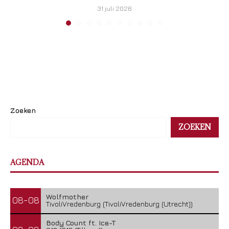
31 juli 2026
Zoeken
ZOEKEN
AGENDA
Wolfmother
08-08
TivoliVredenburg (TivoliVredenburg (Utrecht))
Body Count ft. Ice-T