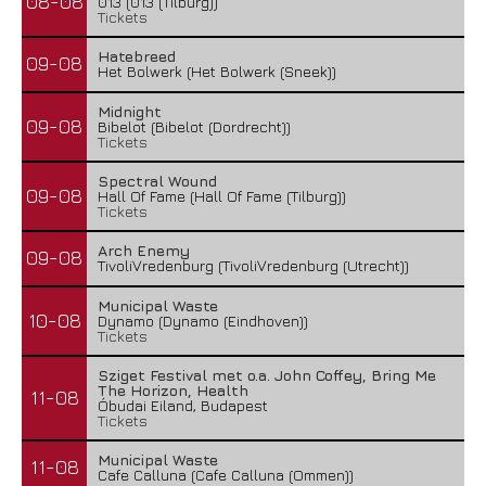
08-08
013 (013 (Tilburg))
Tickets
Hatebreed
09-08
Het Bolwerk (Het Bolwerk (Sneek))
Midnight
09-08
Bibelot (Bibelot (Dordrecht))
Tickets
Spectral Wound
09-08
Hall Of Fame (Hall Of Fame (Tilburg))
Tickets
Arch Enemy
09-08
TivoliVredenburg (TivoliVredenburg (Utrecht))
Municipal Waste
10-08
Dynamo (Dynamo (Eindhoven))
Tickets
Sziget Festival met o.a. John Coffey, Bring Me
The Horizon, Health
11-08
Óbudai Eiland, Budapest
Tickets
Municipal Waste
11-08
Cafe Calluna (Cafe Calluna (Ommen))