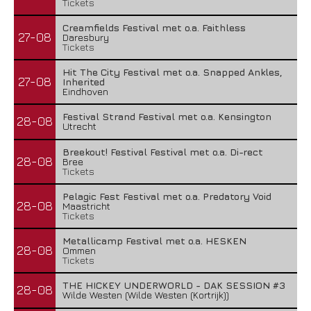
Tickets
Creamfields Festival met o.a. Faithless
27-08
Daresbury
Tickets
Hit The City Festival met o.a. Snapped Ankles,
27-08
Inherited
Eindhoven
Festival Strand Festival met o.a. Kensington
28-08
Utrecht
Breekout! Festival Festival met o.a. Di-rect
28-08
Bree
Tickets
Pelagic Fest Festival met o.a. Predatory Void
28-08
Maastricht
Tickets
Metallicamp Festival met o.a. HESKEN
28-08
Ommen
Tickets
THE HICKEY UNDERWORLD - DAK SESSION #3
28-08
Wilde Westen (Wilde Westen (Kortrijk))