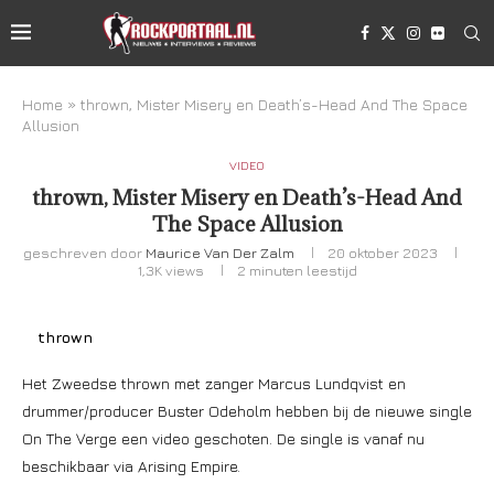
Home
»
thrown, Mister Misery en Death’s-Head And The Space
Allusion
VIDEO
thrown, Mister Misery en Death’s-Head And
The Space Allusion
geschreven door
Maurice Van Der Zalm
20 oktober 2023
1,3K
views
2 minuten leestijd
thrown
Het Zweedse thrown met zanger Marcus Lundqvist en
drummer/producer Buster Odeholm hebben bij de nieuwe single
On The Verge een video geschoten. De single is vanaf nu
beschikbaar via Arising Empire.