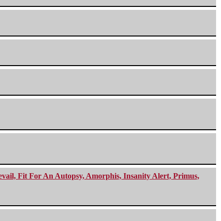
ail, Fit For An Autopsy, Amorphis, Insanity Alert, Primus,