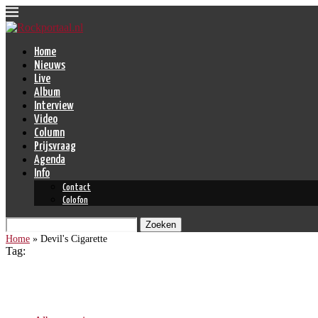
Home
Nieuws
Live
Album
Interview
Video
Column
Prijsvraag
Agenda
Info
Contact
Colofon
Zoeken
Home
»
Devil's Cigarette
Tag:
Devil’s Cigarette