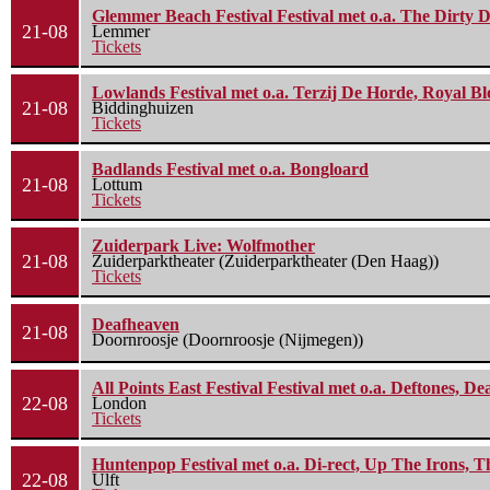
Glemmer Beach Festival Festival met o.a. The Dirty D
21-08
Lemmer
Tickets
Lowlands Festival met o.a. Terzij De Horde, Royal B
21-08
Biddinghuizen
Tickets
Badlands Festival met o.a. Bongloard
21-08
Lottum
Tickets
Zuiderpark Live: Wolfmother
21-08
Zuiderparktheater (Zuiderparktheater (Den Haag))
Tickets
Deafheaven
21-08
Doornroosje (Doornroosje (Nijmegen))
All Points East Festival Festival met o.a. Deftones, D
22-08
London
Tickets
Huntenpop Festival met o.a. Di-rect, Up The Irons, 
22-08
Ulft