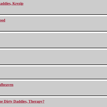
addies, Krezip
lood
eafheaven
The Dirty Daddies, Therapy?