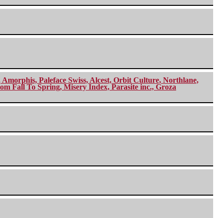
morphis, Paleface Swiss, Alcest, Orbit Culture, Northlane,
m Fall To Spring, Misery Index, Parasite inc., Groza