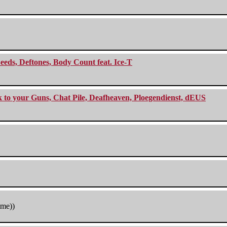
eeds, Deftones, Body Count feat. Ice-T
ck to your Guns, Chat Pile, Deafheaven, Ploegendienst, dEUS
tme))