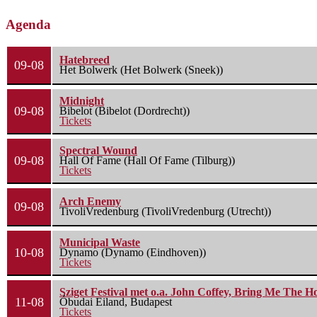
Agenda
Hatebreed
09-08
Het Bolwerk (Het Bolwerk (Sneek))
Midnight
09-08
Bibelot (Bibelot (Dordrecht))
Tickets
Spectral Wound
09-08
Hall Of Fame (Hall Of Fame (Tilburg))
Tickets
Arch Enemy
09-08
TivoliVredenburg (TivoliVredenburg (Utrecht))
Municipal Waste
10-08
Dynamo (Dynamo (Eindhoven))
Tickets
Sziget Festival met o.a. John Coffey, Bring Me The H
11-08
Óbudai Eiland, Budapest
Tickets