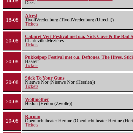
14-08
Deest
Alcest
18-08
TivoliVredenburg (TivoliVredenburg (Utrecht))
Tickets
Cabaret Vert Festival met o.a. Nick Cave & the Bad S
20-08
Charleville-Mézières
Tickets
Pukkelpop Festival met o.a. Deftones, The Hives, Sti
20-08
Hasselt
Tickets
Stick To Your Guns
20-08
Nieuwe Nor (Nieuwe Nor (Heerlen))
Tickets
Wolfmother
20-08
Hedon (Hedon (Zwolle))
Racoon
20-08
Openluchttheater Hertme (Openluchttheater Hertme (Her
Tickets