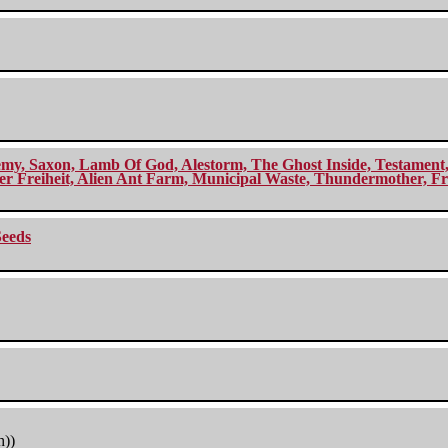
my, Saxon, Lamb Of God, Alestorm, The Ghost Inside, Testament, A
r Freiheit, Alien Ant Farm, Municipal Waste, Thundermother, Fro
Seeds
h))