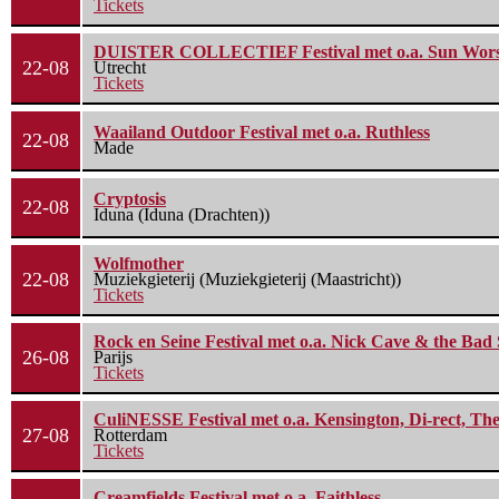
Tickets
DUISTER COLLECTIEF Festival met o.a. Sun Worship
22-08
Utrecht
Tickets
Waailand Outdoor Festival met o.a. Ruthless
22-08
Made
Cryptosis
22-08
Iduna (Iduna (Drachten))
Wolfmother
22-08
Muziekgieterij (Muziekgieterij (Maastricht))
Tickets
Rock en Seine Festival met o.a. Nick Cave & the Bad 
26-08
Parijs
Tickets
CuliNESSE Festival met o.a. Kensington, Di-rect, Th
27-08
Rotterdam
Tickets
Creamfields Festival met o.a. Faithless