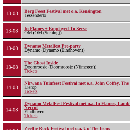
Berg Feest Festival met o.a. Kensington
13-08
Tessenderlo
In Flames + Employed To Serve
13-08
OM (OM (Seraing))
Dynamo Metalfest Pre-party
13-08
Dynamo (Dynamo (Eindhoven))
The Ghost Inside
13-08
Doornroosje (Doornroosje (Nijmegen))
Tickets
Nirwana Tuinfeest Festival met o.a. John Coffey, Th
14-08
Lierop
Tickets
Dynamo MetalFest Festival met o.a. In Flames, Lamb O
Necrot
14-08
Eindhoven
Tickets
Zeeltje Rock Festival met o.a. Up The Irons