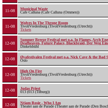
Municipal Waste
11-08
Cafe Calluna (Cafe Calluna (Ommen))
Wolves In The Throne Room
11-08
TivoliVredenburg (TivoliVredenburg (Utrecht))
Tickets
Summer Breeze Festival met o.a. In Flames, Arch Ene
12-08
Deafheaven, Future Palace, Blackbraid, Der Weg Eine
Dinkelsbühl
Øyafestivalen Festival met o.a. Nick Cave & the Bad 
12-08
Oslo
High On Fire
12-08
TivoliVredenburg (TivoliVredenburg (Utrecht))
Tickets
Judas Priest
12-08
013 (013 (Tilburg))
Ntjam Rosie - Who I Am
12-08
Theater aan de Parade (Theater aan de Parade (Den Bosc