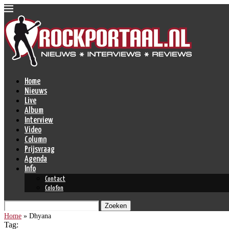
Home
Nieuws
Live
Album
Interview
Video
Column
Prijsvraag
Agenda
Info
Contact
Colofon
Zoeken
Home
»
Dhyana
Tag: