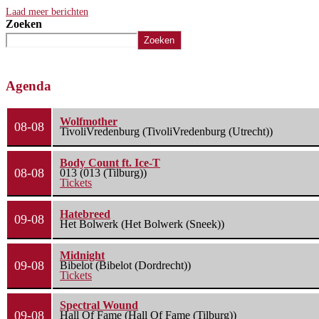
Laad meer berichten
Zoeken
Zoeken
Agenda
Wolfmother
08-08
TivoliVredenburg (TivoliVredenburg (Utrecht))
Body Count ft. Ice-T
08-08
013 (013 (Tilburg))
Tickets
Hatebreed
09-08
Het Bolwerk (Het Bolwerk (Sneek))
Midnight
09-08
Bibelot (Bibelot (Dordrecht))
Tickets
Spectral Wound
09-08
Hall Of Fame (Hall Of Fame (Tilburg))