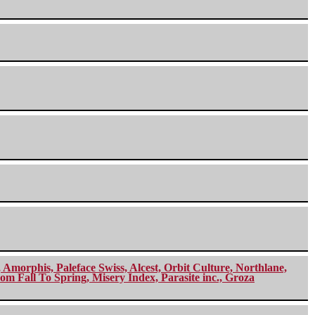
morphis, Paleface Swiss, Alcest, Orbit Culture, Northlane,
m Fall To Spring, Misery Index, Parasite inc., Groza