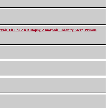
ail, Fit For An Autopsy, Amorphis, Insanity Alert, Primus,