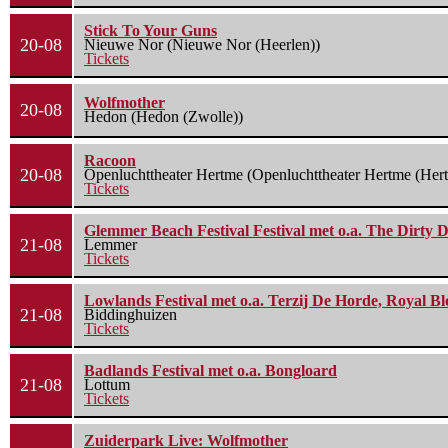
Stick To Your Guns
20-08
Nieuwe Nor (Nieuwe Nor (Heerlen))
Tickets
Wolfmother
20-08
Hedon (Hedon (Zwolle))
Racoon
20-08
Openluchttheater Hertme (Openluchttheater Hertme (Her
Tickets
Glemmer Beach Festival Festival met o.a. The Dirty D
21-08
Lemmer
Tickets
Lowlands Festival met o.a. Terzij De Horde, Royal B
21-08
Biddinghuizen
Tickets
Badlands Festival met o.a. Bongloard
21-08
Lottum
Tickets
Zuiderpark Live: Wolfmother