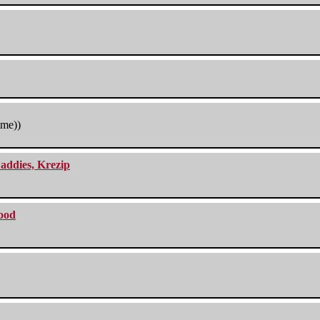
tme))
addies, Krezip
lood