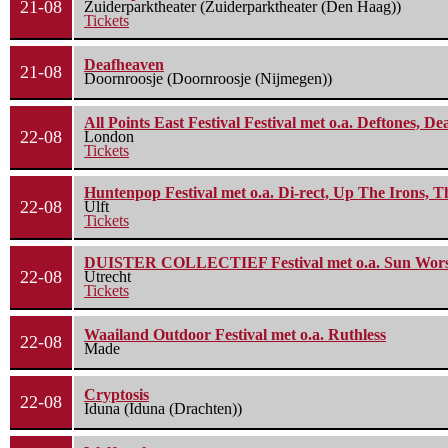
21-08
Zuiderparktheater (Zuiderparktheater (Den Haag))
Tickets
Deafheaven
21-08
Doornroosje (Doornroosje (Nijmegen))
All Points East Festival Festival met o.a. Deftones, D
22-08
London
Tickets
Huntenpop Festival met o.a. Di-rect, Up The Irons, 
22-08
Ulft
Tickets
DUISTER COLLECTIEF Festival met o.a. Sun Worship
22-08
Utrecht
Tickets
Waailand Outdoor Festival met o.a. Ruthless
22-08
Made
Cryptosis
22-08
Iduna (Iduna (Drachten))