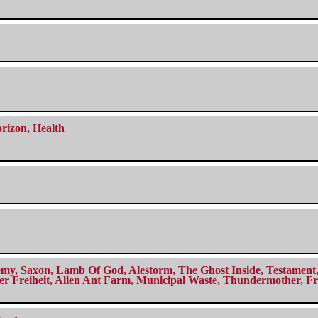
orizon, Health
my, Saxon, Lamb Of God, Alestorm, The Ghost Inside, Testament, A
r Freiheit, Alien Ant Farm, Municipal Waste, Thundermother, Fro