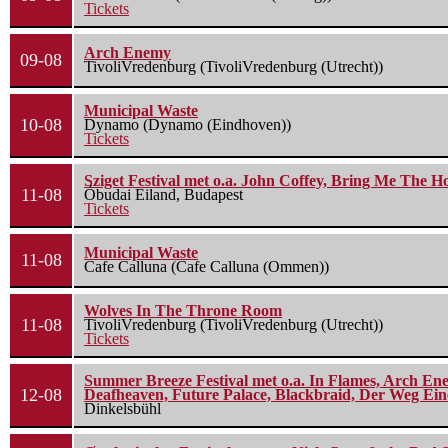
Tickets
Arch Enemy
09-08
TivoliVredenburg (TivoliVredenburg (Utrecht))
Municipal Waste
10-08
Dynamo (Dynamo (Eindhoven))
Tickets
Sziget Festival met o.a. John Coffey, Bring Me The H
11-08
Óbudai Eiland, Budapest
Tickets
Municipal Waste
11-08
Cafe Calluna (Cafe Calluna (Ommen))
Wolves In The Throne Room
11-08
TivoliVredenburg (TivoliVredenburg (Utrecht))
Tickets
Summer Breeze Festival met o.a. In Flames, Arch Ene
12-08
Deafheaven, Future Palace, Blackbraid, Der Weg Eine
Dinkelsbühl