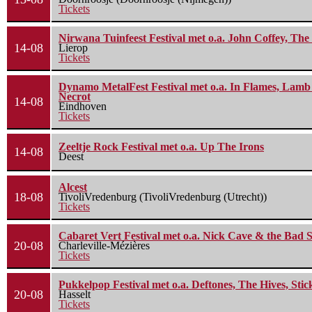
Tickets
Nirwana Tuinfeest Festival met o.a. John Coffey, Th
14-08
Lierop
Tickets
Dynamo MetalFest Festival met o.a. In Flames, Lamb O
Necrot
14-08
Eindhoven
Tickets
Zeeltje Rock Festival met o.a. Up The Irons
14-08
Deest
Alcest
18-08
TivoliVredenburg (TivoliVredenburg (Utrecht))
Tickets
Cabaret Vert Festival met o.a. Nick Cave & the Bad S
20-08
Charleville-Mézières
Tickets
Pukkelpop Festival met o.a. Deftones, The Hives, Sti
20-08
Hasselt
Tickets