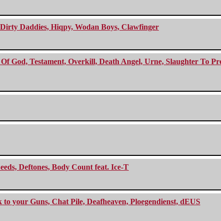
e Dirty Daddies, Hiqpy, Wodan Boys, Clawfinger
f God, Testament, Overkill, Death Angel, Urne, Slaughter To Prev
eeds, Deftones, Body Count feat. Ice-T
ck to your Guns, Chat Pile, Deafheaven, Ploegendienst, dEUS