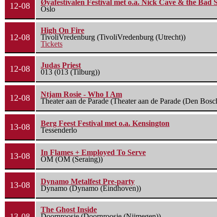
Øyafestivalen Festival met o.a. Nick Cave & the Bad 
12-08
Oslo
High On Fire
12-08
TivoliVredenburg (TivoliVredenburg (Utrecht))
Tickets
Judas Priest
12-08
013 (013 (Tilburg))
Ntjam Rosie - Who I Am
12-08
Theater aan de Parade (Theater aan de Parade (Den Bosc
Berg Feest Festival met o.a. Kensington
13-08
Tessenderlo
In Flames + Employed To Serve
13-08
OM (OM (Seraing))
Dynamo Metalfest Pre-party
13-08
Dynamo (Dynamo (Eindhoven))
The Ghost Inside
13-08
Doornroosje (Doornroosje (Nijmegen))