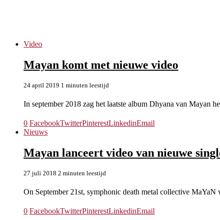
Dhyana
Video
Mayan komt met nieuwe video
24 april 2019
1 minuten leestijd
In september 2018 zag het laatste album Dhyana van Mayan het
0
Facebook
Twitter
Pinterest
Linkedin
Email
Nieuws
Mayan lanceert video van nieuwe sing
27 juli 2018
2 minuten leestijd
On September 21st, symphonic death metal collective MaYaN wil
0
Facebook
Twitter
Pinterest
Linkedin
Email