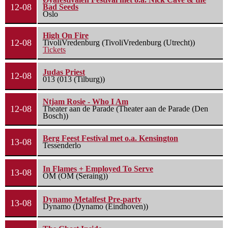
12-08
Bad Seeds
Oslo
High On Fire
12-08
TivoliVredenburg (TivoliVredenburg (Utrecht))
Tickets
Judas Priest
12-08
013 (013 (Tilburg))
Ntjam Rosie - Who I Am
12-08
Theater aan de Parade (Theater aan de Parade (Den
Bosch))
Berg Feest Festival met o.a. Kensington
13-08
Tessenderlo
In Flames + Employed To Serve
13-08
OM (OM (Seraing))
Dynamo Metalfest Pre-party
13-08
Dynamo (Dynamo (Eindhoven))