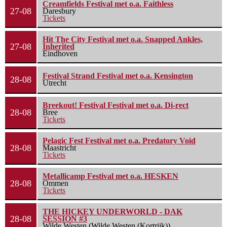
Creamfields Festival met o.a. Faithless
27-08
Daresbury
Tickets
Hit The City Festival met o.a. Snapped Ankles,
27-08
Inherited
Eindhoven
Festival Strand Festival met o.a. Kensington
28-08
Utrecht
Breekout! Festival Festival met o.a. Di-rect
28-08
Bree
Tickets
Pelagic Fest Festival met o.a. Predatory Void
28-08
Maastricht
Tickets
Metallicamp Festival met o.a. HESKEN
28-08
Ommen
Tickets
THE HICKEY UNDERWORLD - DAK
28-08
SESSION #3
Wilde Westen (Wilde Westen (Kortrijk))