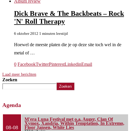
Album review
Dick Brave & The Backbeats – Rock
'N' Roll Therapy
6 oktober 2012
1 minuten leestijd
Hoewel de meeste platen die je op deze site toch wel in de
metal of …
0
Facebook
Twitter
Pinterest
Linkedin
Email
Laad meer berichten
Zoeken
Zoeken
Agenda
M'era Luna Festival met o.a. Auger, Clan Of
Xymox, Xandria, Within Temptation, In Extremo,
08-08
Floor Jansen, White Lies