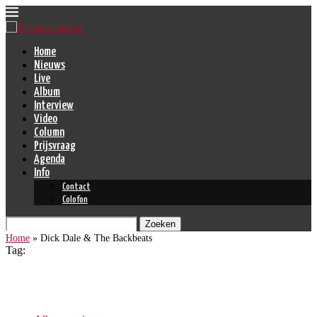
Home
Nieuws
Live
Album
Interview
Video
Column
Prijsvraag
Agenda
Info
Contact
Colofon
Zoeken
Home
»
Dick Dale & The Backbeats
Tag:
Dick Dale & The Backbeats