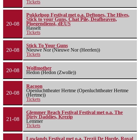
Tickets
Pukkelpop Festival met o.a. Deftones, The Hives,
Stick to your Guns, Chat Pile, Deafheaven,
20-08
Ploegendienst, dEUS
Hasselt
Tickets
Stick To Your Guns
20-08
Nieuwe Nor (Nieuwe Nor (Heerlen))
Tickets
Wolfmother
20-08
Hedon (Hedon (Zwolle))
Racoon
Openluchttheater Hertme (Openluchttheater Hertme
20-08
(Hertme))
Tickets
Glemmer Beach Festival Festival met o.a. The
Dirty Daddies, Krezip
21-08
Lemmer
Tickets
Lowlands Festival met o.a. Terzij De Horde, Royal