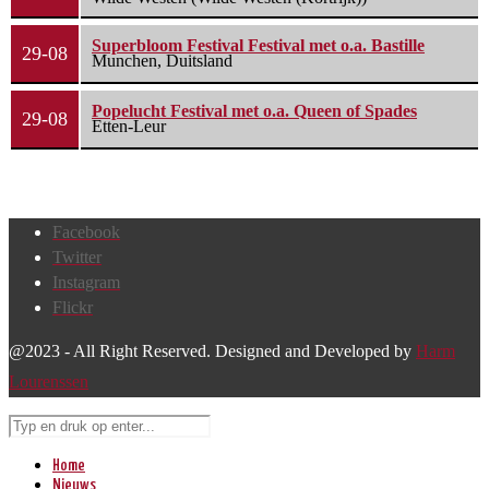
Superbloom Festival Festival met o.a. Bastille
29-08
Munchen, Duitsland
Popelucht Festival met o.a. Queen of Spades
29-08
Etten-Leur
Facebook
Twitter
Instagram
Flickr
@2023 - All Right Reserved. Designed and Developed by
Harm
Lourenssen
Home
Nieuws