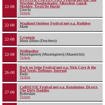
Worship, Doodseskader, Alkerdeel, Ggu:ll,
22-08
Modder, Terzij De Horde
Utrecht
Tickets
Waailand Outdoor Festival met o.a. Ruthless
22-08
Made
Cryptosis
22-08
Iduna (Iduna (Drachten))
Wolfmother
22-08
Muziekgieterij (Muziekgieterij (Maastricht))
Tickets
Rock en Seine Festival met o.a. Nick Cave & the
Bad Seeds, Deftones, Interpol
26-08
Parijs
Tickets
CuliNESSE Festival met o.a. Kensington, Di-rect,
The Dirty Daddies
27-08
Rotterdam
Tickets