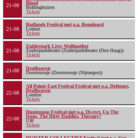
Blood
21-08
Biddinghuizen
Tickets
Badlands Festival met o.a. Bongloard
21-08
Lottum
Tickets
Zuiderpark Live: Wolfmother
21-08
Zuiderparktheater (Zuiderparktheater (Den Haag))
Tickets
Deafheaven
21-08
Doornroosje (Doornroosje (Nijmegen))
All Points East Festival Festival met o.a. Deftones,
Deafheaven
22-08
London
Tickets
Huntenpop Festival met o.a. Di-rect, Up The
Irons, The Dirty Daddies, Therapy?
22-08
Ulft
Tickets
DUISTER COLLECTIEF Festival met o.a. Sun