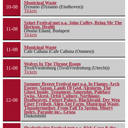
Municipal Waste
10-08
Dynamo (Dynamo (Eindhoven))
Tickets
Sziget Festival met o.a. John Coffey, Bring Me The
Horizon, Health
11-08
Óbudai Eiland, Budapest
Tickets
Municipal Waste
11-08
Cafe Calluna (Cafe Calluna (Ommen))
Wolves In The Throne Room
11-08
TivoliVredenburg (TivoliVredenburg (Utrecht))
Tickets
Summer Breeze Festival met o.a. In Flames, Arch
Enemy, Saxon, Lamb Of God, Alestorm, The
Ghost Inside, Testament, Amorphis, Paleface
Swiss, Alcest, Orbit Culture, Northlane,
12-08
Deafheaven, Future Palace, Blackbraid, Der Weg
Einer Freiheit, Alien Ant Farm, Municipal Waste,
Thundermother, From Fall To Spring, Misery
Index, Parasite inc., Groza
Dinkelsbühl
Øyafestivalen Festival met o.a. Nick Cave & the