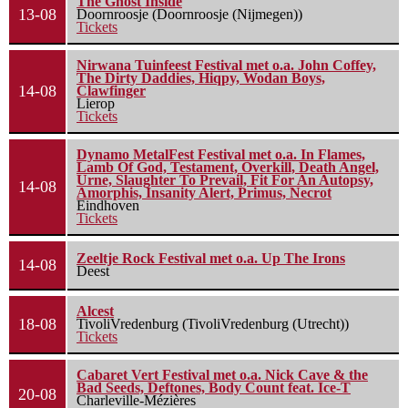
The Ghost Inside
13-08
Doornroosje (Doornroosje (Nijmegen))
Tickets
Nirwana Tuinfeest Festival met o.a. John Coffey,
The Dirty Daddies, Hiqpy, Wodan Boys,
14-08
Clawfinger
Lierop
Tickets
Dynamo MetalFest Festival met o.a. In Flames,
Lamb Of God, Testament, Overkill, Death Angel,
Urne, Slaughter To Prevail, Fit For An Autopsy,
14-08
Amorphis, Insanity Alert, Primus, Necrot
Eindhoven
Tickets
Zeeltje Rock Festival met o.a. Up The Irons
14-08
Deest
Alcest
18-08
TivoliVredenburg (TivoliVredenburg (Utrecht))
Tickets
Cabaret Vert Festival met o.a. Nick Cave & the
Bad Seeds, Deftones, Body Count feat. Ice-T
20-08
Charleville-Mézières