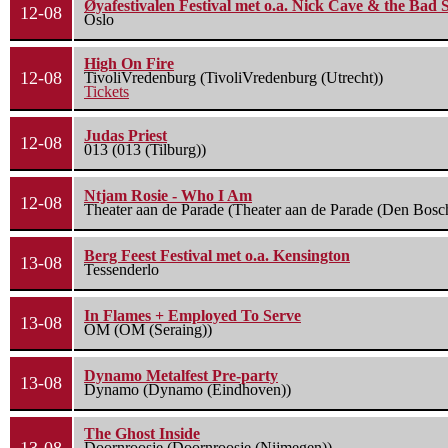
Øyafestivalen Festival met o.a. Nick Cave & the Bad 
12-08
Oslo
High On Fire
12-08
TivoliVredenburg (TivoliVredenburg (Utrecht))
Tickets
Judas Priest
12-08
013 (013 (Tilburg))
Ntjam Rosie - Who I Am
12-08
Theater aan de Parade (Theater aan de Parade (Den Bosc
Berg Feest Festival met o.a. Kensington
13-08
Tessenderlo
In Flames + Employed To Serve
13-08
OM (OM (Seraing))
Dynamo Metalfest Pre-party
13-08
Dynamo (Dynamo (Eindhoven))
The Ghost Inside
Doornroosje (Doornroosje (Nijmegen))