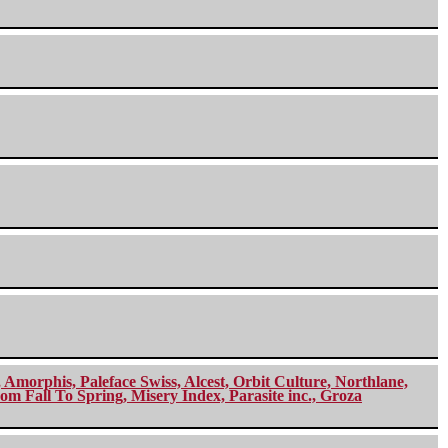
morphis, Paleface Swiss, Alcest, Orbit Culture, Northlane,
m Fall To Spring, Misery Index, Parasite inc., Groza