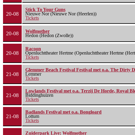
Stick To Your Guns
20-08
Nieuwe Nor (Nieuwe Nor (Heerlen))
Tickets
Wolfmother
20-08
Hedon (Hedon (Zwolle))
Racoon
20-08
Openluchttheater Hertme (Openluchttheater Hertme (Her
Tickets
Glemmer Beach Festival Festival met o.a. The Dirty D
21-08
Lemmer
Tickets
Lowlands Festival met o.a. Terzij De Horde, Royal B
21-08
Biddinghuizen
Tickets
Badlands Festival met o.a. Bongloard
21-08
Lottum
Tickets
Zuiderpark Live: Wolfmother