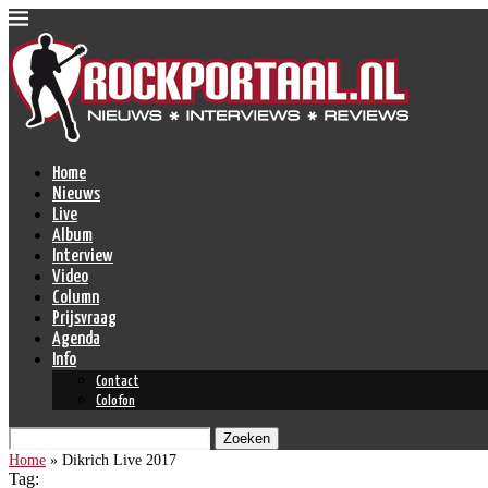
Home
Nieuws
Live
Album
Interview
Video
Column
Prijsvraag
Agenda
Info
Contact
Colofon
Zoeken
Home
»
Dikrich Live 2017
Tag: