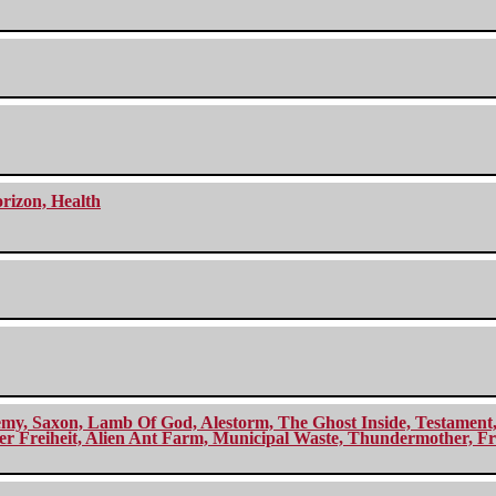
orizon, Health
my, Saxon, Lamb Of God, Alestorm, The Ghost Inside, Testament, A
r Freiheit, Alien Ant Farm, Municipal Waste, Thundermother, Fro