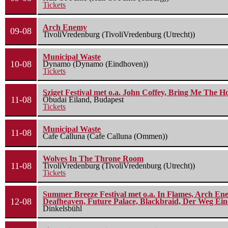
Tickets
Arch Enemy
09-08
TivoliVredenburg (TivoliVredenburg (Utrecht))
Municipal Waste
10-08
Dynamo (Dynamo (Eindhoven))
Tickets
Sziget Festival met o.a. John Coffey, Bring Me The H
11-08
Óbudai Eiland, Budapest
Tickets
Municipal Waste
11-08
Cafe Calluna (Cafe Calluna (Ommen))
Wolves In The Throne Room
11-08
TivoliVredenburg (TivoliVredenburg (Utrecht))
Tickets
Summer Breeze Festival met o.a. In Flames, Arch Ene
12-08
Deafheaven, Future Palace, Blackbraid, Der Weg Eine
Dinkelsbühl