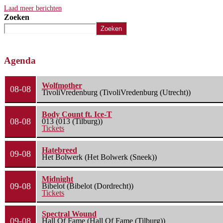
Laad meer berichten
Zoeken
Zoeken
Agenda
Wolfmother
08-08
TivoliVredenburg (TivoliVredenburg (Utrecht))
Body Count ft. Ice-T
08-08
013 (013 (Tilburg))
Tickets
Hatebreed
09-08
Het Bolwerk (Het Bolwerk (Sneek))
Midnight
09-08
Bibelot (Bibelot (Dordrecht))
Tickets
Spectral Wound
09-08
Hall Of Fame (Hall Of Fame (Tilburg))