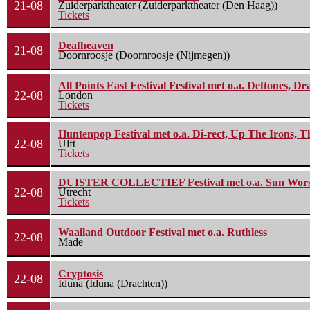
21-08
Zuiderparktheater (Zuiderparktheater (Den Haag))
Tickets
Deafheaven
21-08
Doornroosje (Doornroosje (Nijmegen))
All Points East Festival Festival met o.a. Deftones, D
22-08
London
Tickets
Huntenpop Festival met o.a. Di-rect, Up The Irons, 
22-08
Ulft
Tickets
DUISTER COLLECTIEF Festival met o.a. Sun Worship
22-08
Utrecht
Tickets
Waailand Outdoor Festival met o.a. Ruthless
22-08
Made
Cryptosis
22-08
Iduna (Iduna (Drachten))