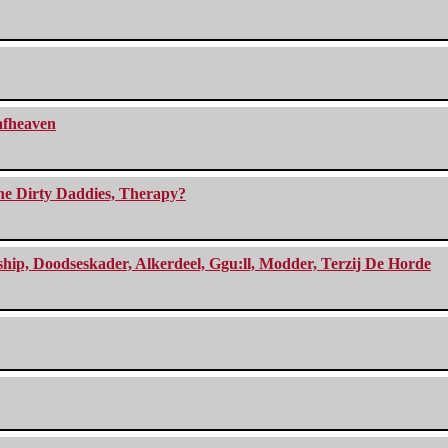
eafheaven
The Dirty Daddies, Therapy?
, Doodseskader, Alkerdeel, Ggu:ll, Modder, Terzij De Horde