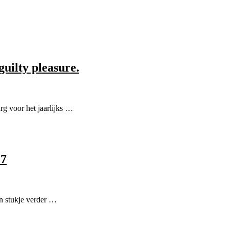
guilty pleasure.
rg voor het jaarlijks …
17
n stukje verder …