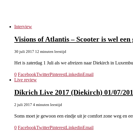
Dikrich Live 2017
Interview
Visions of Atlantis – Scooter is wel een 
30 juli 2017
12 minuten leestijd
Het is zaterdag 1 Juli als we afreizen naar Diekirch in Luxembu
0
Facebook
Twitter
Pinterest
Linkedin
Email
Live review
Dikrich Live 2017 (Diekirch) 01/07/20
2 juli 2017
4 minuten leestijd
Soms moet je gewoon een eindje uit je comfort zone weg en ee
0
Facebook
Twitter
Pinterest
Linkedin
Email