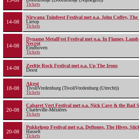
13-08
Tickets
Nirwana Tuinfeest Festival met o.a. John Coffey, Th
14-08
Lierop
Tickets
Dynamo MetalFest Festival met o.a. In Flames, Lamb O
Necrot
14-08
Eindhoven
Tickets
Zeeltje Rock Festival met o.a. Up The Irons
14-08
Deest
Alcest
18-08
TivoliVredenburg (TivoliVredenburg (Utrecht))
Tickets
Cabaret Vert Festival met o.a. Nick Cave & the Bad S
20-08
Charleville-Mézières
Tickets
Pukkelpop Festival met o.a. Deftones, The Hives, Sti
20-08
Hasselt
Tickets