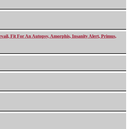
ail, Fit For An Autopsy, Amorphis, Insanity Alert, Primus,