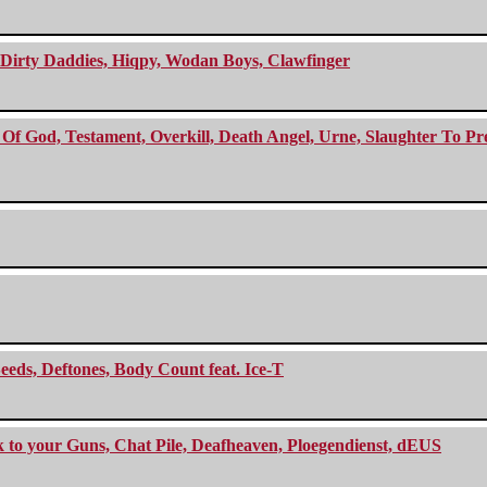
e Dirty Daddies, Hiqpy, Wodan Boys, Clawfinger
f God, Testament, Overkill, Death Angel, Urne, Slaughter To Prev
eeds, Deftones, Body Count feat. Ice-T
ck to your Guns, Chat Pile, Deafheaven, Ploegendienst, dEUS