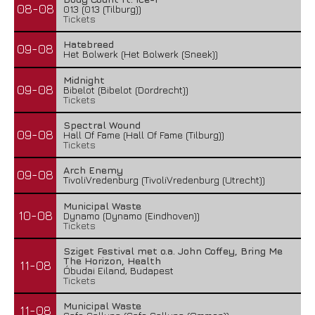
08-08
013 (013 (Tilburg))
Tickets
Hatebreed
09-08
Het Bolwerk (Het Bolwerk (Sneek))
Midnight
09-08
Bibelot (Bibelot (Dordrecht))
Tickets
Spectral Wound
09-08
Hall Of Fame (Hall Of Fame (Tilburg))
Tickets
Arch Enemy
09-08
TivoliVredenburg (TivoliVredenburg (Utrecht))
Municipal Waste
10-08
Dynamo (Dynamo (Eindhoven))
Tickets
Sziget Festival met o.a. John Coffey, Bring Me
The Horizon, Health
11-08
Óbudai Eiland, Budapest
Tickets
Municipal Waste
11-08