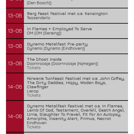
(Den Bosch))
Berg Feest Festival met o.a. Kensington
13-08
Tessenderlo
In Flames + Employed To Serve
13-08
OM (OM (Seraing))
Dynamo Metalfest Pre-party
13-08
Dynamo (Dynamo (Eindhoven))
The Ghost Inside
13-08
Doornroosje (Doornroosje (Nijmegen))
Tickets
Nirwana Tuinfeest Festival met o.a. John Coffey,
The Dirty Daddies, Hiqpy, Wodan Boys,
14-08
Clawfinger
Lierop
Tickets
Dynamo MetalFest Festival met o.a. In Flames,
Lamb Of God, Testament, Overkill, Death Angel,
Urne, Slaughter To Prevail, Fit For An Autopsy,
14-08
Amorphis, Insanity Alert, Primus, Necrot
Eindhoven
Tickets