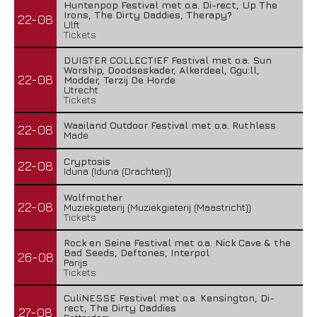
Huntenpop Festival met o.a. Di-rect, Up The
Irons, The Dirty Daddies, Therapy?
22-08
Ulft
Tickets
DUISTER COLLECTIEF Festival met o.a. Sun
Worship, Doodseskader, Alkerdeel, Ggu:ll,
22-08
Modder, Terzij De Horde
Utrecht
Tickets
Waailand Outdoor Festival met o.a. Ruthless
22-08
Made
Cryptosis
22-08
Iduna (Iduna (Drachten))
Wolfmother
22-08
Muziekgieterij (Muziekgieterij (Maastricht))
Tickets
Rock en Seine Festival met o.a. Nick Cave & the
Bad Seeds, Deftones, Interpol
26-08
Parijs
Tickets
CuliNESSE Festival met o.a. Kensington, Di-
rect, The Dirty Daddies
27-08