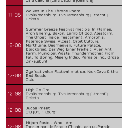
Cafe Calluna (Cafe Calluna (Ommen))
Wolves In The Throne Room
11-08
TivoliVredenburg (TivoliVredenburg (Utrecht))
Tickets
Summer Breeze Festival met o.a. In Flames,
Arch Enemy, Saxon, Lamb Of God, Alestorm,
The Ghost Inside, Testament, Amorphis,
Paleface Swiss, Alcest, Orbit Culture,
12-08
Northlane, Deafheaven, Future Palace,
Blackbraid, Der Weg Einer Freiheit, Alien Ant
Farm, Municipal Waste, Thundermother, From
Fall To Spring, Misery Index, Parasite inc., Groza
Dinkelsbühl
Øyafestivalen Festival met o.a. Nick Cave & the
12-08
Bad Seeds
Oslo
High On Fire
12-08
TivoliVredenburg (TivoliVredenburg (Utrecht))
Tickets
Judas Priest
12-08
013 (013 (Tilburg))
Ntjam Rosie - Who I Am
12-08
Theater aan de Parade (Theater aan de Parade