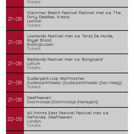
Tickets
Glemmer Beach Festival Festival met o.a. The
Dirty Daddies, Krezip
21-08
Lemmer
Tickets
Lowlands Festival met o.a. Terzij De Horde,
Royal Blood
21-08
Biddinghuizen
Tickets
Badlands Festival met o.a. Bongloard
21-08
Lottum
Tickets
Zuiderpark Live: Wolfmother
21-08
Zuiderparktheater (Zuiderparktheater (Den Haag))
Tickets
Deafheaven
21-08
Doornroosje (Doornroosje (Nijmegen))
All Points East Festival Festival met o.a.
Deftones, Deafheaven
22-08
London
Tickets