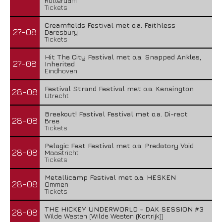
Rotterdam
Tickets
Creamfields Festival met o.a. Faithless
27-08
Daresbury
Tickets
Hit The City Festival met o.a. Snapped Ankles,
27-08
Inherited
Eindhoven
Festival Strand Festival met o.a. Kensington
28-08
Utrecht
Breekout! Festival Festival met o.a. Di-rect
28-08
Bree
Tickets
Pelagic Fest Festival met o.a. Predatory Void
28-08
Maastricht
Tickets
Metallicamp Festival met o.a. HESKEN
28-08
Ommen
Tickets
THE HICKEY UNDERWORLD - DAK SESSION #3
28-08
Wilde Westen (Wilde Westen (Kortrijk))