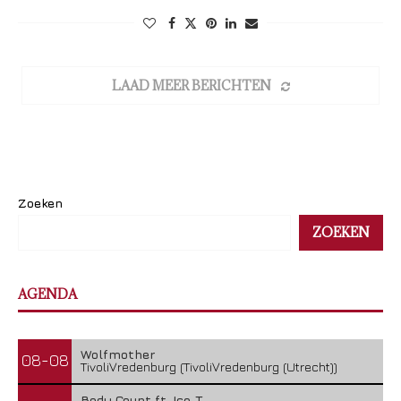
LAAD MEER BERICHTEN
Zoeken
ZOEKEN
AGENDA
Wolfmother
08-08
TivoliVredenburg (TivoliVredenburg (Utrecht))
Body Count ft. Ice-T