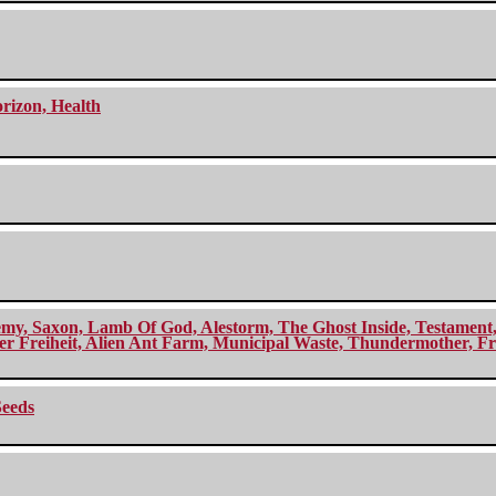
orizon, Health
my, Saxon, Lamb Of God, Alestorm, The Ghost Inside, Testament, A
r Freiheit, Alien Ant Farm, Municipal Waste, Thundermother, Fro
Seeds