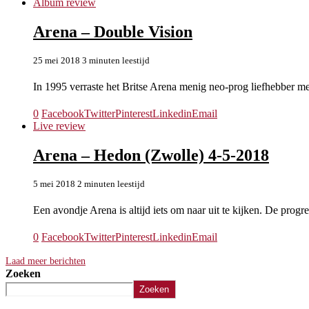
Album review
Arena – Double Vision
25 mei 2018
3 minuten leestijd
In 1995 verraste het Britse Arena menig neo-prog liefhebber
0
Facebook
Twitter
Pinterest
Linkedin
Email
Live review
Arena – Hedon (Zwolle) 4-5-2018
5 mei 2018
2 minuten leestijd
Een avondje Arena is altijd iets om naar uit te kijken. De progr
0
Facebook
Twitter
Pinterest
Linkedin
Email
Laad meer berichten
Zoeken
Zoeken