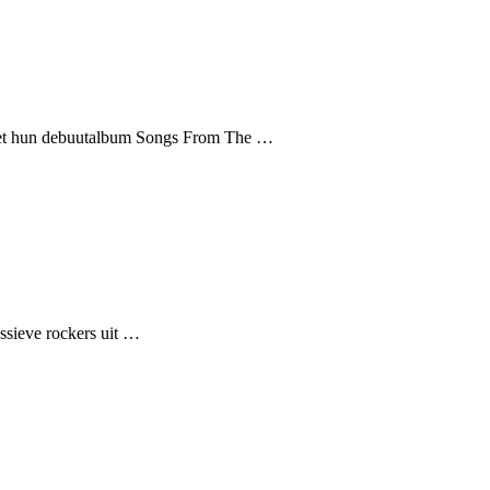
 met hun debuutalbum Songs From The …
essieve rockers uit …