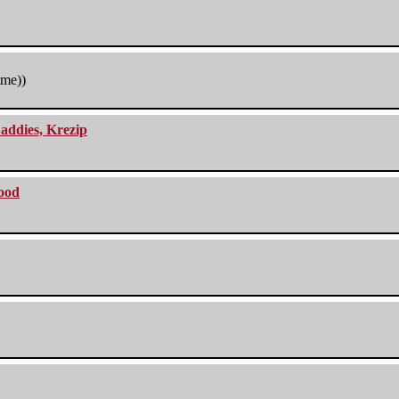
tme))
addies, Krezip
lood