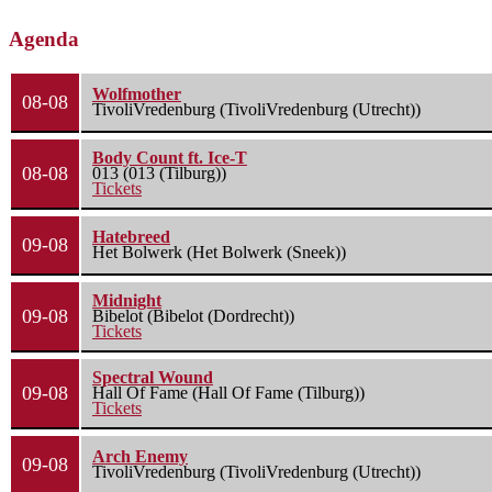
Agenda
Wolfmother
08-08
TivoliVredenburg (TivoliVredenburg (Utrecht))
Body Count ft. Ice-T
08-08
013 (013 (Tilburg))
Tickets
Hatebreed
09-08
Het Bolwerk (Het Bolwerk (Sneek))
Midnight
09-08
Bibelot (Bibelot (Dordrecht))
Tickets
Spectral Wound
09-08
Hall Of Fame (Hall Of Fame (Tilburg))
Tickets
Arch Enemy
09-08
TivoliVredenburg (TivoliVredenburg (Utrecht))