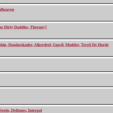
eafheaven
The Dirty Daddies, Therapy?
, Doodseskader, Alkerdeel, Ggu:ll, Modder, Terzij De Horde
Seeds, Deftones, Interpol