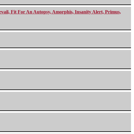
ail, Fit For An Autopsy, Amorphis, Insanity Alert, Primus,