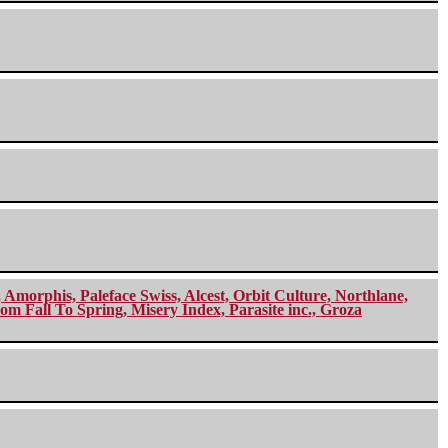
morphis, Paleface Swiss, Alcest, Orbit Culture, Northlane,
m Fall To Spring, Misery Index, Parasite inc., Groza