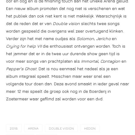
oor en oog en is de finishing touch aan het unieke Arena geluid.
Een nieuw album promoten dat nog niet is verschenen en wat
het publiek dan ook niet kent is niet makkelijk. Waarschijnlijk is
dat de reden dat er van
Double vision
slechts twee songs
worden gespeeld die overigens wel zeer overtuigend klinken.
Verder zijn het met name oudjes als
Solomon
,
Jericho
en
Crying for help VII
die enthousiast ontvangen worden. Toch is
het jammer dat er in de twee uur durende show geen tijd is
voor meer songs van prachtplaten als
Immortal
,
Contagion
en
Pepper’s Ghost
. Dat is nou eenmaal het nadeel als je een
album integraal speelt. Misschien maar weer snel een
volgende tour doen dan. Deze avond smaakt in ieder geval naar
meer. 12 mei speelt de groep ook nog in de Boerderij in
Zoetermeer waar gefilmd zal worden voor een dvd.
2018
ARENA
DOUBLE VISION
HEDON