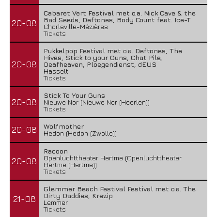
Cabaret Vert Festival met o.a. Nick Cave & the
Bad Seeds, Deftones, Body Count feat. Ice-T
20-08
Charleville-Mézières
Tickets
Pukkelpop Festival met o.a. Deftones, The
Hives, Stick to your Guns, Chat Pile,
20-08
Deafheaven, Ploegendienst, dEUS
Hasselt
Tickets
Stick To Your Guns
20-08
Nieuwe Nor (Nieuwe Nor (Heerlen))
Tickets
Wolfmother
20-08
Hedon (Hedon (Zwolle))
Racoon
Openluchttheater Hertme (Openluchttheater
20-08
Hertme (Hertme))
Tickets
Glemmer Beach Festival Festival met o.a. The
Dirty Daddies, Krezip
21-08
Lemmer
Tickets