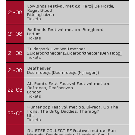
Lowlands Festival met o.a. Terzij De Horde,
Royal Blood
21-08
Biddinghuizen
Tickets
Badlands Festival met o.a. Bongloard
21-08
Lottum
Tickets
Zuiderpark Live: Wolfmother
21-08
Zuiderparktheater (Zuiderparktheater (Den Haag))
Tickets
Deafheaven
21-08
Doornroosje (Doornroosje (Nijmegen))
All Points East Festival Festival met o.a.
Deftones, Deafheaven
22-08
London
Tickets
Huntenpop Festival met o.a. Di-rect, Up The
Irons, The Dirty Daddies, Therapy?
22-08
Ulft
Tickets
DUISTER COLLECTIEF Festival met o.a. Sun
Worship, Doodseskader, Alkerdeel, Ggu:ll,