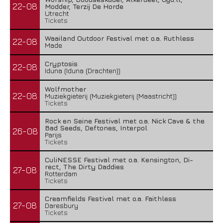
22-08
Modder, Terzij De Horde
Utrecht
Tickets
Waailand Outdoor Festival met o.a. Ruthless
22-08
Made
Cryptosis
22-08
Iduna (Iduna (Drachten))
Wolfmother
22-08
Muziekgieterij (Muziekgieterij (Maastricht))
Tickets
Rock en Seine Festival met o.a. Nick Cave & the
Bad Seeds, Deftones, Interpol
26-08
Parijs
Tickets
CuliNESSE Festival met o.a. Kensington, Di-
rect, The Dirty Daddies
27-08
Rotterdam
Tickets
Creamfields Festival met o.a. Faithless
27-08
Daresbury
Tickets