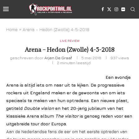
Home
»
Arena – Hedon (Zwolle) 4-5-2018
LIVE REVIEW
Arena – Hedon (Zwolle) 4-5-2018
geschreven door
Arjen De Graaf
5 mei 2018
937
views
2 minuten leestijd
Een avondje
Arena is altijd iets om naar uit te kijken. De progressieve
rockers uit Engeland maken er de gewoonte van om iets
speciaals te maken van hun optredens. Een nieuwe plaat,
getiteld
Double vision
en het 20-jarig jubileum van het
klassieke Arena album
The visitor
is genoeg reden voor een
uitgebreide tour door Europa.
Aan de Nederlandse fans de eer om het eerste optreden van