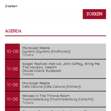
Zoeken
ZOEKEN
AGENDA
Municipal Waste
10-08
Dynamo (Dynamo (Eindhoven))
Tickets
Sziget Festival met o.a. John Coffey, Bring Me
The Horizon, Health
11-08
Óbudai Eiland, Budapest
Tickets
Municipal Waste
11-08
Cafe Calluna (Cafe Calluna (Ommen))
Wolves In The Throne Room
11-08
TivoliVredenburg (TivoliVredenburg (Utrecht))
Tickets