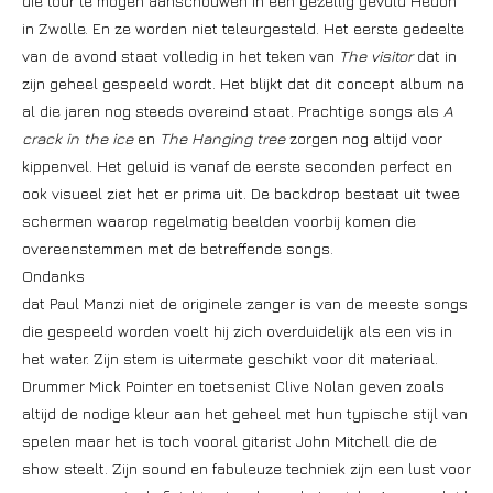
die tour te mogen aanschouwen in een gezellig gevuld Hedon
in Zwolle. En ze worden niet teleurgesteld. Het eerste gedeelte
van de avond staat volledig in het teken van
The visitor
dat in
zijn geheel gespeeld wordt. Het blijkt dat dit concept album na
al die jaren nog steeds overeind staat. Prachtige songs als
A
crack in the ice
en
The Hanging tree
zorgen nog altijd voor
kippenvel. Het geluid is vanaf de eerste seconden perfect en
ook visueel ziet het er prima uit. De backdrop bestaat uit twee
schermen waarop regelmatig beelden voorbij komen die
overeenstemmen met de betreffende songs.
Ondanks
dat Paul Manzi niet de originele zanger is van de meeste songs
die gespeeld worden voelt hij zich overduidelijk als een vis in
het water. Zijn stem is uitermate geschikt voor dit materiaal.
Drummer Mick Pointer en toetsenist Clive Nolan geven zoals
altijd de nodige kleur aan het geheel met hun typische stijl van
spelen maar het is toch vooral gitarist John Mitchell die de
show steelt. Zijn sound en fabuleuze techniek zijn een lust voor