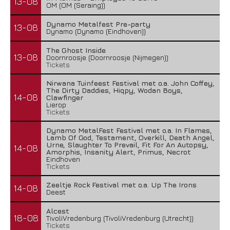
13-08
OM (OM (Seraing))
Dynamo Metalfest Pre-party
13-08
Dynamo (Dynamo (Eindhoven))
The Ghost Inside
13-08
Doornroosje (Doornroosje (Nijmegen))
Tickets
Nirwana Tuinfeest Festival met o.a. John Coffey,
The Dirty Daddies, Hiqpy, Wodan Boys,
14-08
Clawfinger
Lierop
Tickets
Dynamo MetalFest Festival met o.a. In Flames,
Lamb Of God, Testament, Overkill, Death Angel,
Urne, Slaughter To Prevail, Fit For An Autopsy,
14-08
Amorphis, Insanity Alert, Primus, Necrot
Eindhoven
Tickets
Zeeltje Rock Festival met o.a. Up The Irons
14-08
Deest
Alcest
18-08
TivoliVredenburg (TivoliVredenburg (Utrecht))
Tickets