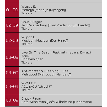
Wyatt E.
01-09
Merleyn (Merleyn (Nijmegen))
Tickets
Chuck Ragan
02-09
TivoliVredenburg (TivoliVredenburg (Utrecht))
Tickets
Wyatt E.
02-09
Musicon (Musicon (Den Haag))
Tickets
Live On The Beach Festival met o.a. Di-rect,
Anouk
03-09
Scheveningen
Tickets
Antimatter & Sleeping Pulse
03-09
Metropool (Metropool (Hengelo))
WYATT E.
03-09
ACU (ACU (Utrecht))
Tickets
Chuck Ragan
03-09
Café Wilhelmina (Café Wilhelmina (Eindhoven))