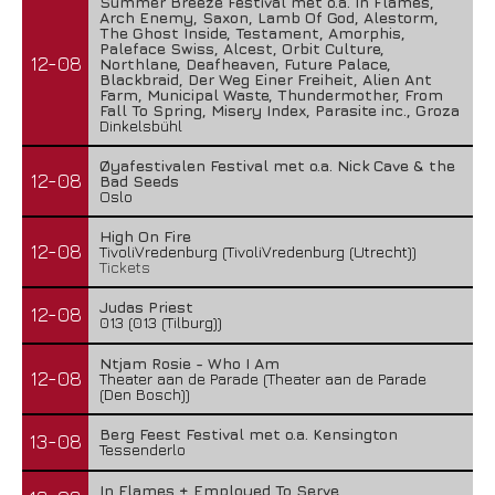
Summer Breeze Festival met o.a. In Flames,
Arch Enemy, Saxon, Lamb Of God, Alestorm,
The Ghost Inside, Testament, Amorphis,
Paleface Swiss, Alcest, Orbit Culture,
12-08
Northlane, Deafheaven, Future Palace,
Blackbraid, Der Weg Einer Freiheit, Alien Ant
Farm, Municipal Waste, Thundermother, From
Fall To Spring, Misery Index, Parasite inc., Groza
Dinkelsbühl
Øyafestivalen Festival met o.a. Nick Cave & the
12-08
Bad Seeds
Oslo
High On Fire
12-08
TivoliVredenburg (TivoliVredenburg (Utrecht))
Tickets
Judas Priest
12-08
013 (013 (Tilburg))
Ntjam Rosie - Who I Am
12-08
Theater aan de Parade (Theater aan de Parade
(Den Bosch))
Berg Feest Festival met o.a. Kensington
13-08
Tessenderlo
In Flames + Employed To Serve