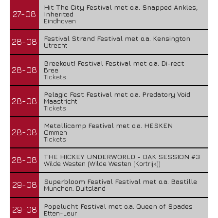
Hit The City Festival met o.a. Snapped Ankles,
27-08
Inherited
Eindhoven
Festival Strand Festival met o.a. Kensington
28-08
Utrecht
Breekout! Festival Festival met o.a. Di-rect
28-08
Bree
Tickets
Pelagic Fest Festival met o.a. Predatory Void
28-08
Maastricht
Tickets
Metallicamp Festival met o.a. HESKEN
28-08
Ommen
Tickets
THE HICKEY UNDERWORLD - DAK SESSION #3
28-08
Wilde Westen (Wilde Westen (Kortrijk))
Superbloom Festival Festival met o.a. Bastille
29-08
Munchen, Duitsland
Popelucht Festival met o.a. Queen of Spades
29-08
Etten-Leur