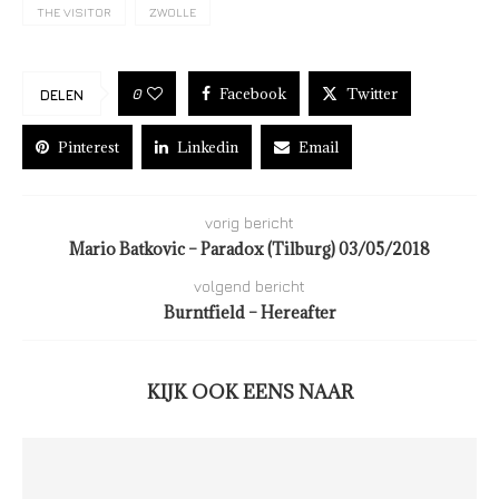
THE VISITOR
ZWOLLE
Facebook
Twitter
0
DELEN
Pinterest
Linkedin
Email
vorig bericht
Mario Batkovic – Paradox (Tilburg) 03/05/2018
volgend bericht
Burntfield – Hereafter
KIJK OOK EENS NAAR