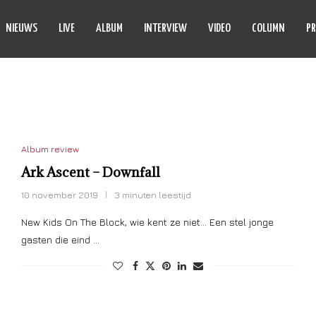
NIEUWS
LIVE
ALBUM
INTERVIEW
VIDEO
COLUMN
PR
DOWNFALL
Album review
Ark Ascent – Downfall
10 november 2019
3 minuten leestijd
New Kids On The Block, wie kent ze niet… Een stel jonge
gasten die eind …