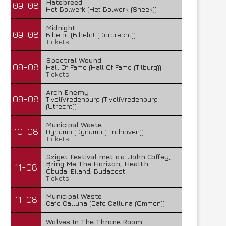
Hatebreed
09-08
Het Bolwerk (Het Bolwerk (Sneek))
Midnight
09-08
Bibelot (Bibelot (Dordrecht))
Tickets
Spectral Wound
09-08
Hall Of Fame (Hall Of Fame (Tilburg))
Tickets
Arch Enemy
09-08
TivoliVredenburg (TivoliVredenburg
(Utrecht))
Municipal Waste
10-08
Dynamo (Dynamo (Eindhoven))
Tickets
Sziget Festival met o.a. John Coffey,
Bring Me The Horizon, Health
11-08
Óbudai Eiland, Budapest
Tickets
Municipal Waste
11-08
Cafe Calluna (Cafe Calluna (Ommen))
Wolves In The Throne Room