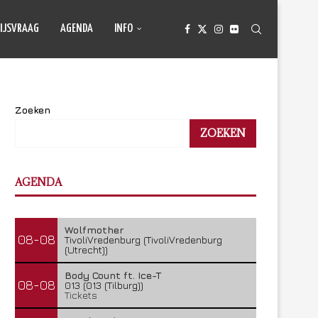
IJSVRAAG
AGENDA
INFO
Zoeken
ZOEKEN
AGENDA
Wolfmother
08-08
TivoliVredenburg (TivoliVredenburg
(Utrecht))
Body Count ft. Ice-T
08-08
013 (013 (Tilburg))
Tickets