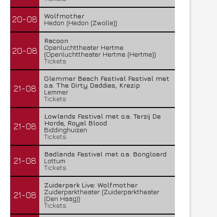
Wolfmother
20-08
Hedon (Hedon (Zwolle))
Racoon
Openluchttheater Hertme
20-08
(Openluchttheater Hertme (Hertme))
Tickets
Glemmer Beach Festival Festival met
o.a. The Dirty Daddies, Krezip
21-08
Lemmer
Tickets
Lowlands Festival met o.a. Terzij De
Horde, Royal Blood
21-08
Biddinghuizen
Tickets
Badlands Festival met o.a. Bongloard
21-08
Lottum
Tickets
Zuiderpark Live: Wolfmother
Zuiderparktheater (Zuiderparktheater
21-08
(Den Haag))
Tickets