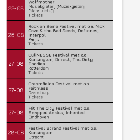
Wolfmother
Muziekgieterij (Muziekgieterij
22-08
(Maastricht))
Tickets
Rock en Seine Festival met o.a. Nick
Cave & the Bad Seeds, Deftones,
26-08
Interpol
Parijs
Tickets
CuliNESSE Festival met o.a.
Kensington, Di-rect, The Dirty
27-08
Daddies
Rotterdam
Tickets
Creamfields Festival met o.a.
Faithless
27-08
Daresbury
Tickets
Hit The City Festival met o.a.
27-08
Snapped Ankles, Inherited
Eindhoven
Festival Strand Festival met o.a.
28-08
Kensington
Utrecht