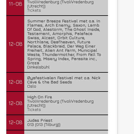
TivoliVredenburg (TivoliVredenburg
11-08
(Utrecht))
Tickets
Summer Breeze Festival met o.a. In
Flames, Arch Enemy, Saxon, Lamb
Of God, Alestorm, The Ghost Inside,
Testament, Amorphis, Paleface
Swiss, Alcest, Orbit Culture,
Northlane, Deafheaven, Future
12-08
Palace, Blackbraid, Der Weg Einer
Freiheit, Alien Ant Farm, Municipal
Waste, Thundermother, From Fall To
Spring, Misery Index, Parasite inc.,
Groza
Dinkelsbühl
Øyafestivalen Festival met o.a. Nick
12-08
Cave & the Bad Seeds
Oslo
High On Fire
TivoliVredenburg (TivoliVredenburg
12-08
(Utrecht))
Tickets
Judas Priest
12-08
013 (013 (Tilburg))