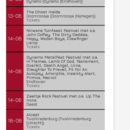
Dynamo (Dynamo (Eindhoven))
The Ghost Inside
13-08
Doornroosje (Doornroosje (Nijmegen))
Tickets
Nirwana Tuinfeest Festival met o.a.
John Coffey, The Dirty Daddies,
14-08
Hiqpy, Wodan Boys, Clawfinger
Lierop
Tickets
Dynamo MetalFest Festival met o.a.
In Flames, Lamb Of God, Testament,
Overkill, Death Angel, Urne,
Slaughter To Prevail, Fit For An
14-08
Autopsy, Amorphis, Insanity Alert,
Primus, Necrot
Eindhoven
Tickets
Zeeltje Rock Festival met o.a. Up The
14-08
Irons
Deest
Alcest
TivoliVredenburg (TivoliVredenburg
18-08
(Utrecht))
Tickets