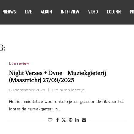
NIEUWS
LIVE
ALBUM
INTERVIEW
VIDEO
COLUMN
PR
G:
DVNE
Live review
Night Verses + Dvne – Muziekgieterij
(Maastricht) 27/09/2025
28 september 2025
3 minuten leestijd
Het is inmiddels alweer enkele jaren geleden dat ik voor het
laatst de Muziekgieterij in …