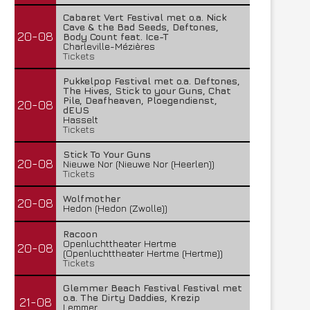
Cabaret Vert Festival met o.a. Nick
Cave & the Bad Seeds, Deftones,
20-08
Body Count feat. Ice-T
Charleville-Mézières
Tickets
Pukkelpop Festival met o.a. Deftones,
The Hives, Stick to your Guns, Chat
Pile, Deafheaven, Ploegendienst,
20-08
dEUS
Hasselt
Tickets
Stick To Your Guns
20-08
Nieuwe Nor (Nieuwe Nor (Heerlen))
Tickets
Wolfmother
20-08
Hedon (Hedon (Zwolle))
Racoon
Openluchttheater Hertme
20-08
(Openluchttheater Hertme (Hertme))
Tickets
Glemmer Beach Festival Festival met
o.a. The Dirty Daddies, Krezip
21-08
Lemmer