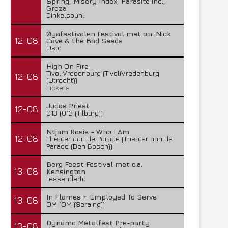
Spring, Misery Index, Parasite inc.,
Groza
Dinkelsbühl
Øyafestivalen Festival met o.a. Nick
12-08
Cave & the Bad Seeds
Oslo
High On Fire
TivoliVredenburg (TivoliVredenburg
12-08
(Utrecht))
Tickets
Judas Priest
12-08
013 (013 (Tilburg))
Ntjam Rosie - Who I Am
12-08
Theater aan de Parade (Theater aan de
Parade (Den Bosch))
Berg Feest Festival met o.a.
13-08
Kensington
Tessenderlo
In Flames + Employed To Serve
13-08
OM (OM (Seraing))
Dynamo Metalfest Pre-party
13-08