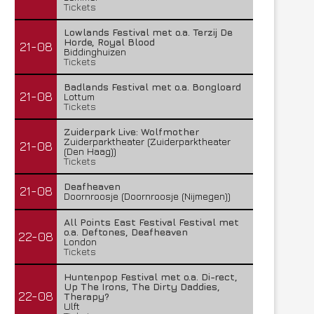
Tickets
Lowlands Festival met o.a. Terzij De
Horde, Royal Blood
21-08
Biddinghuizen
Tickets
Badlands Festival met o.a. Bongloard
21-08
Lottum
Tickets
Zuiderpark Live: Wolfmother
Zuiderparktheater (Zuiderparktheater
21-08
(Den Haag))
Tickets
Deafheaven
21-08
Doornroosje (Doornroosje (Nijmegen))
All Points East Festival Festival met
o.a. Deftones, Deafheaven
22-08
London
Tickets
Huntenpop Festival met o.a. Di-rect,
Up The Irons, The Dirty Daddies,
22-08
Therapy?
Ulft