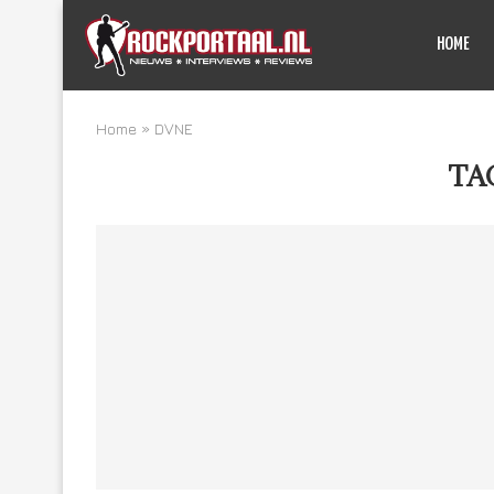
HOME
Home
»
DVNE
TA