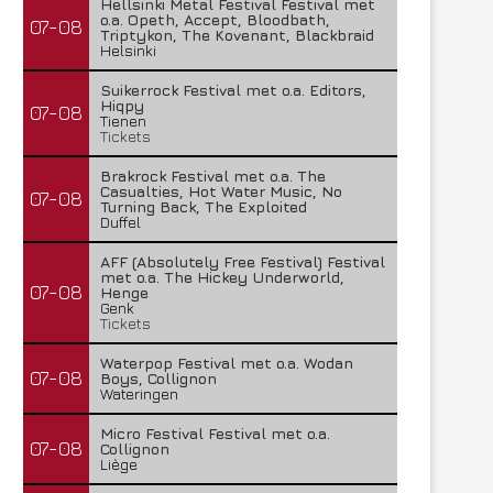
Hellsinki Metal Festival Festival met
o.a. Opeth, Accept, Bloodbath,
07-08
Triptykon, The Kovenant, Blackbraid
Helsinki
Suikerrock Festival met o.a. Editors,
Hiqpy
07-08
Tienen
Tickets
Brakrock Festival met o.a. The
Casualties, Hot Water Music, No
07-08
Turning Back, The Exploited
Duffel
AFF (Absolutely Free Festival) Festival
met o.a. The Hickey Underworld,
07-08
Henge
Genk
Tickets
Waterpop Festival met o.a. Wodan
07-08
Boys, Collignon
Wateringen
Micro Festival Festival met o.a.
07-08
Collignon
Liège