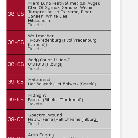
M'era Luna Festival met o.a. Auger,
Clan Of Xymox, Xandria, Within
Temptation, In Extremo, Floor
08-08
Jansen, White Lies
Hildesheim
Tickets
Wolfmother
TivoliVredenburg (TivoliVredenburg
08-08
(Utrecht))
Tickets
Body Count ft. Ice-T
08-08
013 (013 (Tilburg))
Tickets
Hatebreed
09-08
Het Bolwerk (Het Bolwerk (Sneek))
Midnight
09-08
Bibelot (Bibelot (Dordrecht))
Tickets
Spectral Wound
09-08
Hall Of Fame (Hall Of Fame (Tilburg))
Tickets
Arch Enemy