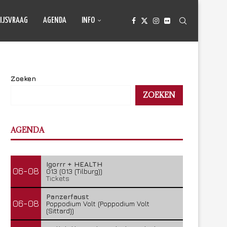
IJSVRAAG
AGENDA
INFO
Zoeken
ZOEKEN
AGENDA
Igorrr + HEALTH
06-08
013 (013 (Tilburg))
Tickets
Panzerfaust
06-08
Poppodium Volt (Poppodium Volt
(Sittard))