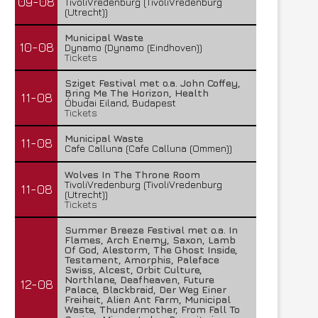
09-08
TivoliVredenburg (TivoliVredenburg
(Utrecht))
Municipal Waste
10-08
Dynamo (Dynamo (Eindhoven))
Tickets
Sziget Festival met o.a. John Coffey,
Bring Me The Horizon, Health
11-08
Óbudai Eiland, Budapest
Tickets
Municipal Waste
11-08
Cafe Calluna (Cafe Calluna (Ommen))
Wolves In The Throne Room
TivoliVredenburg (TivoliVredenburg
11-08
(Utrecht))
Tickets
Summer Breeze Festival met o.a. In
Flames, Arch Enemy, Saxon, Lamb
Of God, Alestorm, The Ghost Inside,
Testament, Amorphis, Paleface
Swiss, Alcest, Orbit Culture,
Northlane, Deafheaven, Future
12-08
Palace, Blackbraid, Der Weg Einer
Freiheit, Alien Ant Farm, Municipal
Waste, Thundermother, From Fall To