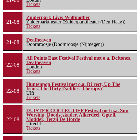
Tickets
Zuiderpark Live: Wolfmother
21-08
Zuiderparktheater (Zuiderparktheater (Den Haag))
Tickets
Deafheaven
21-08
Doornroosje (Doornroosje (Nijmegen))
All Points East Festival Festival met o.a. Deftones,
Deafheaven
22-08
London
Tickets
Huntenpop Festival met o.a. Di-rect, Up The
Irons, The Dirty Daddies, Therapy?
22-08
Ulft
Tickets
DUISTER COLLECTIEF Festival met o.a. Sun
Worship, Doodseskader, Alkerdeel, Ggu:ll,
22-08
Modder, Terzij De Horde
Utrecht
Tickets