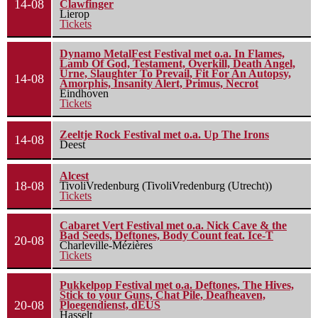
14-08
Clawfinger
Lierop
Tickets
Dynamo MetalFest Festival met o.a. In Flames,
Lamb Of God, Testament, Overkill, Death Angel,
Urne, Slaughter To Prevail, Fit For An Autopsy,
14-08
Amorphis, Insanity Alert, Primus, Necrot
Eindhoven
Tickets
Zeeltje Rock Festival met o.a. Up The Irons
14-08
Deest
Alcest
18-08
TivoliVredenburg (TivoliVredenburg (Utrecht))
Tickets
Cabaret Vert Festival met o.a. Nick Cave & the
Bad Seeds, Deftones, Body Count feat. Ice-T
20-08
Charleville-Mézières
Tickets
Pukkelpop Festival met o.a. Deftones, The Hives,
Stick to your Guns, Chat Pile, Deafheaven,
20-08
Ploegendienst, dEUS
Hasselt