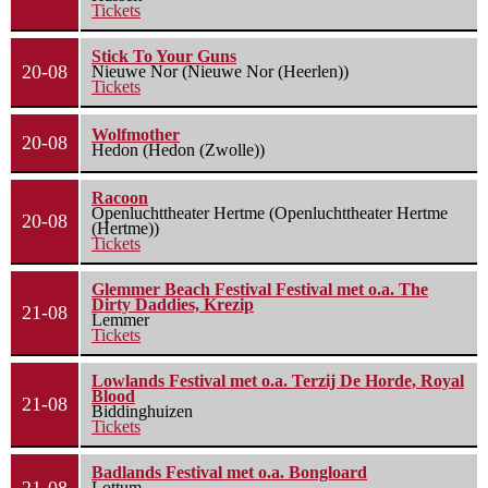
Tickets
Stick To Your Guns
20-08
Nieuwe Nor (Nieuwe Nor (Heerlen))
Tickets
Wolfmother
20-08
Hedon (Hedon (Zwolle))
Racoon
Openluchttheater Hertme (Openluchttheater Hertme
20-08
(Hertme))
Tickets
Glemmer Beach Festival Festival met o.a. The
Dirty Daddies, Krezip
21-08
Lemmer
Tickets
Lowlands Festival met o.a. Terzij De Horde, Royal
Blood
21-08
Biddinghuizen
Tickets
Badlands Festival met o.a. Bongloard
21-08
Lottum