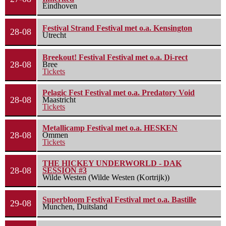
Eindhoven
Festival Strand Festival met o.a. Kensington
28-08
Utrecht
Breekout! Festival Festival met o.a. Di-rect
28-08
Bree
Tickets
Pelagic Fest Festival met o.a. Predatory Void
28-08
Maastricht
Tickets
Metallicamp Festival met o.a. HESKEN
28-08
Ommen
Tickets
THE HICKEY UNDERWORLD - DAK
28-08
SESSION #3
Wilde Westen (Wilde Westen (Kortrijk))
Superbloom Festival Festival met o.a. Bastille
29-08
Munchen, Duitsland