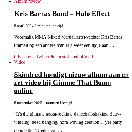
Album review
Kris Barras Band – Halo Effect
8 april 2024
2 minuten leestijd
Voormalig MMA(Mixed Martial Arts)-vechter Kris Barras
timmert op een andere manier alweer een tijdje aan …
0
Facebook
Twitter
Pinterest
Linkedin
Email
Video
Skindred kondigt nieuw album aan en
zet video bij Gimme That Boom
online
8 november 2022
1 minuten leestijd
“It’s the ultimate ragga-rocking, dancehall-shaking, dutty-
winding, head-banging, horn-waving creation… yes party
people the ’Dreds dem …