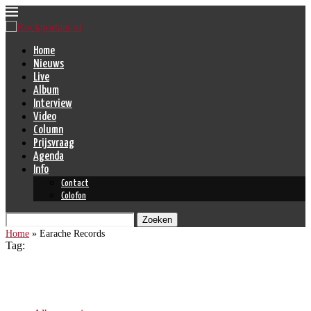
Home
Nieuws
Live
Album
Interview
Video
Column
Prijsvraag
Agenda
Info
Contact
Colofon
Zoeken
Home
»
Earache Records
Tag:
Earache Records