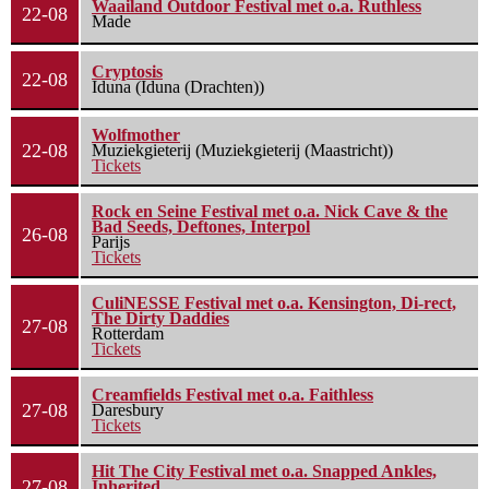
Waailand Outdoor Festival met o.a. Ruthless
22-08
Made
Cryptosis
22-08
Iduna (Iduna (Drachten))
Wolfmother
22-08
Muziekgieterij (Muziekgieterij (Maastricht))
Tickets
Rock en Seine Festival met o.a. Nick Cave & the
Bad Seeds, Deftones, Interpol
26-08
Parijs
Tickets
CuliNESSE Festival met o.a. Kensington, Di-rect,
The Dirty Daddies
27-08
Rotterdam
Tickets
Creamfields Festival met o.a. Faithless
27-08
Daresbury
Tickets
Hit The City Festival met o.a. Snapped Ankles,
27-08
Inherited