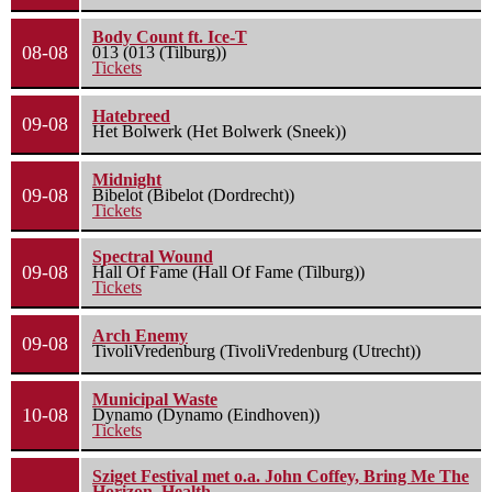
Body Count ft. Ice-T
08-08
013 (013 (Tilburg))
Tickets
Hatebreed
09-08
Het Bolwerk (Het Bolwerk (Sneek))
Midnight
09-08
Bibelot (Bibelot (Dordrecht))
Tickets
Spectral Wound
09-08
Hall Of Fame (Hall Of Fame (Tilburg))
Tickets
Arch Enemy
09-08
TivoliVredenburg (TivoliVredenburg (Utrecht))
Municipal Waste
10-08
Dynamo (Dynamo (Eindhoven))
Tickets
Sziget Festival met o.a. John Coffey, Bring Me The
Horizon, Health