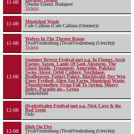
11-08
Óbudai Eiland, Budapest
Tickets
Municipal Waste
11-08
Cafe Calluna (Cafe Calluna (Ommen))
Wolves In The Throne Room
11-08
TivoliVredenburg (TivoliVredenburg (Utrecht))
Tickets
Summer Breeze Festival met o.a. In Flames, Arch
Enemy, Saxon, Lamb Of God, Alestorm, The
Ghost Inside, Testament, Amorphis, Paleface
Swiss, Alcest, Orbit Culture, Northlane,
12-08
Deafheaven, Future Palace, Blackbraid, Der Weg
Einer Freiheit, Alien Ant Farm, Municipal Waste,
Thundermother, From Fall To Spring, Misery
Index, Parasite inc., Groza
Dinkelsbühl
Øyafestivalen Festival met o.a. Nick Cave & the
12-08
Bad Seeds
Oslo
High On Fire
12-08
TivoliVredenburg (TivoliVredenburg (Utrecht))