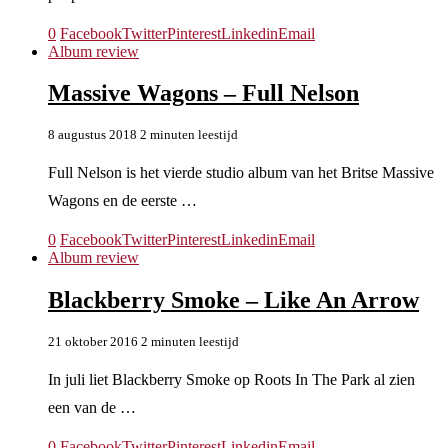
0
Facebook
Twitter
Pinterest
Linkedin
Email
Album review
Massive Wagons – Full Nelson
8 augustus 2018
2 minuten leestijd
Full Nelson is het vierde studio album van het Britse Massive
Wagons en de eerste …
0
Facebook
Twitter
Pinterest
Linkedin
Email
Album review
Blackberry Smoke – Like An Arrow
21 oktober 2016
2 minuten leestijd
In juli liet Blackberry Smoke op Roots In The Park al zien
een van de …
0
Facebook
Twitter
Pinterest
Linkedin
Email