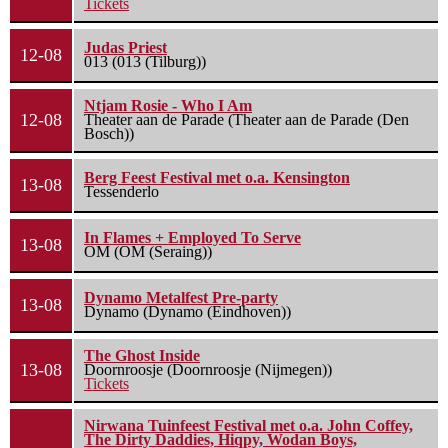
Tickets
Judas Priest
12-08
013 (013 (Tilburg))
Ntjam Rosie - Who I Am
12-08
Theater aan de Parade (Theater aan de Parade (Den
Bosch))
Berg Feest Festival met o.a. Kensington
13-08
Tessenderlo
In Flames + Employed To Serve
13-08
OM (OM (Seraing))
Dynamo Metalfest Pre-party
13-08
Dynamo (Dynamo (Eindhoven))
The Ghost Inside
13-08
Doornroosje (Doornroosje (Nijmegen))
Tickets
Nirwana Tuinfeest Festival met o.a. John Coffey,
The Dirty Daddies, Hiqpy, Wodan Boys,