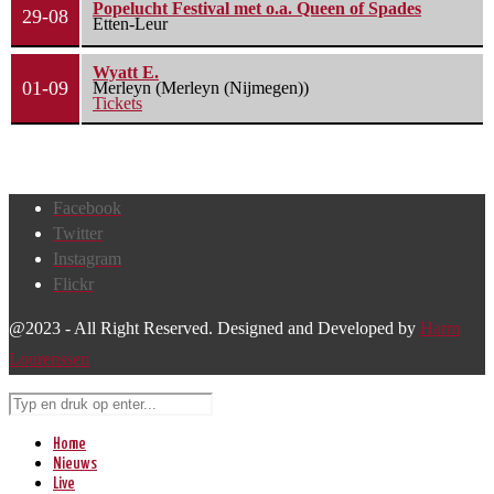
Popelucht Festival met o.a. Queen of Spades
29-08
Etten-Leur
Wyatt E.
01-09
Merleyn (Merleyn (Nijmegen))
Tickets
Facebook
Twitter
Instagram
Flickr
@2023 - All Right Reserved. Designed and Developed by
Harm
Lourenssen
Home
Nieuws
Live