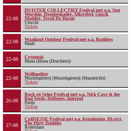
DUISTER COLLECTIEF Festival met o.a. Sun
Worship, Doodseskader, Alkerdeel, Ggu:ll,
22-08
Modder, Terzij De Horde
Utrecht
Tickets
Waailand Outdoor Festival met o.a. Ruthless
22-08
Made
Cryptosis
22-08
Iduna (Iduna (Drachten))
Wolfmother
22-08
Muziekgieterij (Muziekgieterij (Maastricht))
Tickets
Rock en Seine Festival met o.a. Nick Cave & the
Bad Seeds, Deftones, Interpol
26-08
Parijs
Tickets
CuliNESSE Festival met o.a. Kensington, Di-rect,
The Dirty Daddies
27-08
Rotterdam