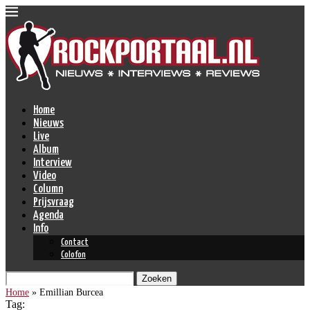
Home
Nieuws
Live
Album
Interview
Video
Column
Prijsvraag
Agenda
Info
Contact
Colofon
Zoeken
Home
»
Emillian Burcea
Tag: