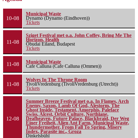
Municipal Waste
10-08
Dynamo (Dynamo (Eindhoven))
Tickets
Sziget Festival met o.a. John Coffey, Bring Me The
Horizon, Health
11-08
Óbudai Eiland, Budapest
Tickets
Municipal Waste
11-08
Cafe Calluna (Cafe Calluna (Ommen))
Wolves In The Throne Room
11-08
TivoliVredenburg (TivoliVredenburg (Utrecht))
Tickets
Summer Breeze Festival met o.a. In Flames, Arch
Enemy, Saxon, Lamb Of God, Alestorm, The
Ghost Inside, Testament, Amorphis, Paleface
Swiss, Alcest, Orbit Culture, Northlane,
12-08
Deafheaven, Future Palace, Blackbraid, Der Weg
Einer Freiheit, Alien Ant Farm, Municipal Waste,
Thundermother, From Fall To Spring, Misery
Index, Parasite inc., Groza
Dinkelsbühl