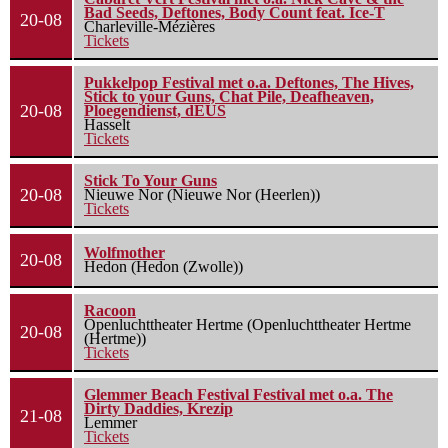
Bad Seeds, Deftones, Body Count feat. Ice-T
20-08
Charleville-Mézières
Tickets
Pukkelpop Festival met o.a. Deftones, The Hives,
Stick to your Guns, Chat Pile, Deafheaven,
20-08
Ploegendienst, dEUS
Hasselt
Tickets
Stick To Your Guns
20-08
Nieuwe Nor (Nieuwe Nor (Heerlen))
Tickets
Wolfmother
20-08
Hedon (Hedon (Zwolle))
Racoon
Openluchttheater Hertme (Openluchttheater Hertme
20-08
(Hertme))
Tickets
Glemmer Beach Festival Festival met o.a. The
Dirty Daddies, Krezip
21-08
Lemmer
Tickets