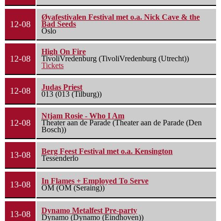
Øyafestivalen Festival met o.a. Nick Cave & the
12-08
Bad Seeds
Oslo
High On Fire
12-08
TivoliVredenburg (TivoliVredenburg (Utrecht))
Tickets
Judas Priest
12-08
013 (013 (Tilburg))
Ntjam Rosie - Who I Am
12-08
Theater aan de Parade (Theater aan de Parade (Den
Bosch))
Berg Feest Festival met o.a. Kensington
13-08
Tessenderlo
In Flames + Employed To Serve
13-08
OM (OM (Seraing))
Dynamo Metalfest Pre-party
13-08
Dynamo (Dynamo (Eindhoven))