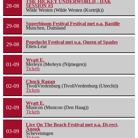
THE HICKEY UNDERWORLD - DAK
28-08
SESSION #3
Wilde Westen (Wilde Westen (Kortrijk))
Superbloom Festival Festival met o.a. Bastille
29-08
Munchen, Duitsland
Popelucht Festival met o.a. Queen of Spades
29-08
Etten-Leur
Wyatt E.
01-09
Merleyn (Merleyn (Nijmegen))
Tickets
Chuck Ragan
02-09
TivoliVredenburg (TivoliVredenburg (Utrecht))
Tickets
Wyatt E.
02-09
Musicon (Musicon (Den Haag))
Tickets
Live On The Beach Festival met o.a. Di-rect,
Anouk
03-09
Scheveningen
Tickets