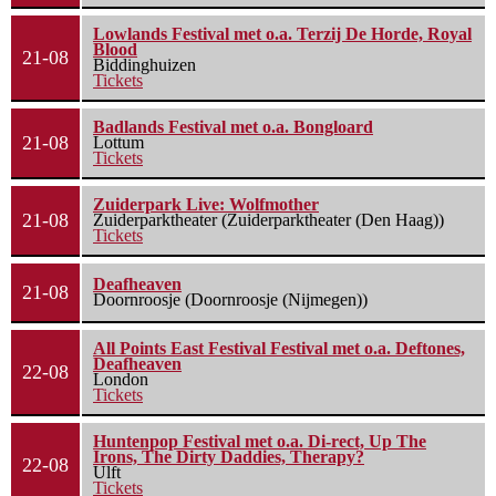
Lowlands Festival met o.a. Terzij De Horde, Royal
Blood
21-08
Biddinghuizen
Tickets
Badlands Festival met o.a. Bongloard
21-08
Lottum
Tickets
Zuiderpark Live: Wolfmother
21-08
Zuiderparktheater (Zuiderparktheater (Den Haag))
Tickets
Deafheaven
21-08
Doornroosje (Doornroosje (Nijmegen))
All Points East Festival Festival met o.a. Deftones,
Deafheaven
22-08
London
Tickets
Huntenpop Festival met o.a. Di-rect, Up The
Irons, The Dirty Daddies, Therapy?
22-08
Ulft
Tickets