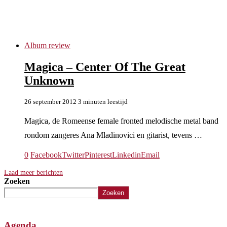
Emillian Burcea
Album review
Magica – Center Of The Great
Unknown
26 september 2012
3 minuten leestijd
Magica, de Romeense female fronted melodische metal band
rondom zangeres Ana Mladinovici en gitarist, tevens …
0
Facebook
Twitter
Pinterest
Linkedin
Email
Laad meer berichten
Zoeken
Zoeken
Agenda