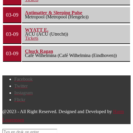
Antimatter & Sleeping Pulse
03-09
Metropool (Metropool (Hengelo))
WYATT E.
03-09
ACU (ACU (Utrecht))
Tickets
Chuck Ragan
03-09
Café Wilhelmina (Café Wilhelmina (Eindhoven))
Facebook
Twitter
Instagram
Flickr
@2023 - All Right Reserved. Designed and Developed by
Harm
Lourenssen