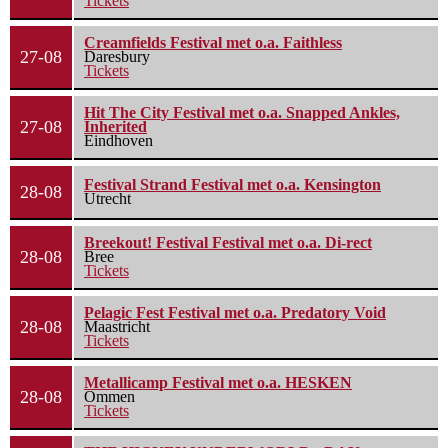
Tickets
Creamfields Festival met o.a. Faithless
27-08
Daresbury
Tickets
Hit The City Festival met o.a. Snapped Ankles,
27-08
Inherited
Eindhoven
Festival Strand Festival met o.a. Kensington
28-08
Utrecht
Breekout! Festival Festival met o.a. Di-rect
28-08
Bree
Tickets
Pelagic Fest Festival met o.a. Predatory Void
28-08
Maastricht
Tickets
Metallicamp Festival met o.a. HESKEN
28-08
Ommen
Tickets