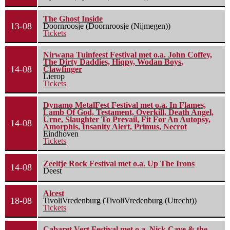
The Ghost Inside
13-08
Doornroosje (Doornroosje (Nijmegen))
Tickets
Nirwana Tuinfeest Festival met o.a. John Coffey,
The Dirty Daddies, Hiqpy, Wodan Boys,
14-08
Clawfinger
Lierop
Tickets
Dynamo MetalFest Festival met o.a. In Flames,
Lamb Of God, Testament, Overkill, Death Angel,
Urne, Slaughter To Prevail, Fit For An Autopsy,
14-08
Amorphis, Insanity Alert, Primus, Necrot
Eindhoven
Tickets
Zeeltje Rock Festival met o.a. Up The Irons
14-08
Deest
Alcest
18-08
TivoliVredenburg (TivoliVredenburg (Utrecht))
Tickets
Cabaret Vert Festival met o.a. Nick Cave & the