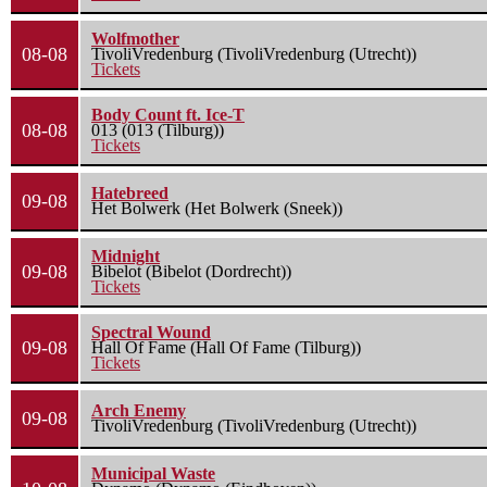
Wolfmother
08-08
TivoliVredenburg (TivoliVredenburg (Utrecht))
Tickets
Body Count ft. Ice-T
08-08
013 (013 (Tilburg))
Tickets
Hatebreed
09-08
Het Bolwerk (Het Bolwerk (Sneek))
Midnight
09-08
Bibelot (Bibelot (Dordrecht))
Tickets
Spectral Wound
09-08
Hall Of Fame (Hall Of Fame (Tilburg))
Tickets
Arch Enemy
09-08
TivoliVredenburg (TivoliVredenburg (Utrecht))
Municipal Waste