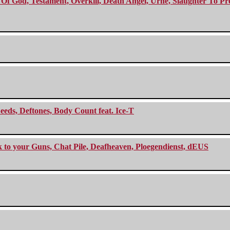
f God, Testament, Overkill, Death Angel, Urne, Slaughter To Prev
eeds, Deftones, Body Count feat. Ice-T
ck to your Guns, Chat Pile, Deafheaven, Ploegendienst, dEUS