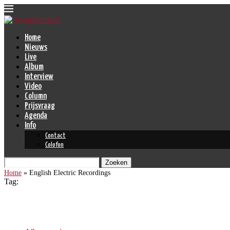
Home
Nieuws
Live
Album
Interview
Video
Column
Prijsvraag
Agenda
Info
Contact
Colofon
Zoeken
Home
»
English Electric Recordings
Tag:
English Electric Recordings