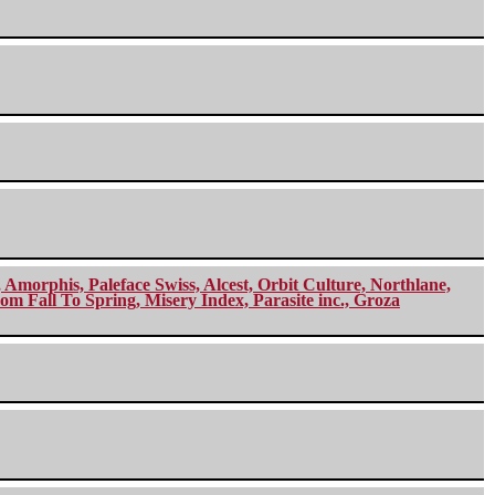
morphis, Paleface Swiss, Alcest, Orbit Culture, Northlane,
m Fall To Spring, Misery Index, Parasite inc., Groza