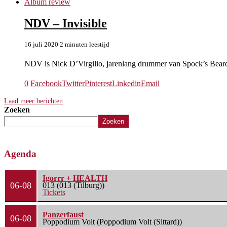
Album review
NDV – Invisible
16 juli 2020
2 minuten leestijd
NDV is Nick D’Virgilio, jarenlang drummer van Spock’s Bear
0
Facebook
Twitter
Pinterest
Linkedin
Email
Laad meer berichten
Zoeken
Zoeken
Agenda
Igorrr + HEALTH
06-08
013 (013 (Tilburg))
Tickets
Panzerfaust
06-08
Poppodium Volt (Poppodium Volt (Sittard))