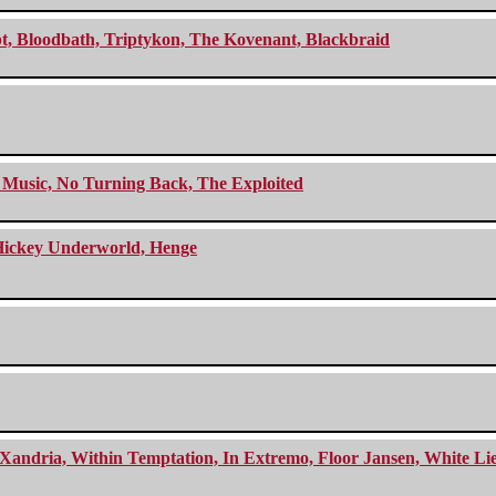
cept, Bloodbath, Triptykon, The Kovenant, Blackbraid
r Music, No Turning Back, The Exploited
e Hickey Underworld, Henge
Xandria, Within Temptation, In Extremo, Floor Jansen, White Li