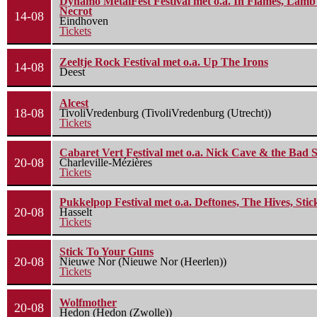
Dynamo MetalFest Festival met o.a. In Flames, Lamb O
Necrot
14-08
Eindhoven
Tickets
Zeeltje Rock Festival met o.a. Up The Irons
14-08
Deest
Alcest
18-08
TivoliVredenburg (TivoliVredenburg (Utrecht))
Tickets
Cabaret Vert Festival met o.a. Nick Cave & the Bad S
20-08
Charleville-Mézières
Tickets
Pukkelpop Festival met o.a. Deftones, The Hives, Sti
20-08
Hasselt
Tickets
Stick To Your Guns
20-08
Nieuwe Nor (Nieuwe Nor (Heerlen))
Tickets
Wolfmother
20-08
Hedon (Hedon (Zwolle))