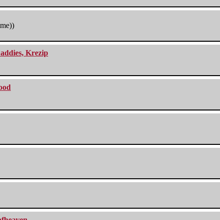
tme))
addies, Krezip
lood
eafheaven