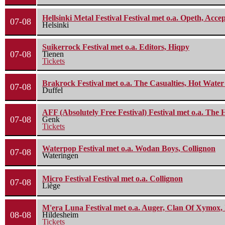
Hellsinki Metal Festival Festival met o.a. Opeth, Ac
07-08
Helsinki
Suikerrock Festival met o.a. Editors, Hiqpy
07-08
Tienen
Tickets
Brakrock Festival met o.a. The Casualties, Hot Wate
07-08
Duffel
AFF (Absolutely Free Festival) Festival met o.a. Th
07-08
Genk
Tickets
Waterpop Festival met o.a. Wodan Boys, Collignon
07-08
Wateringen
Micro Festival Festival met o.a. Collignon
07-08
Liège
M'era Luna Festival met o.a. Auger, Clan Of Xymox, 
08-08
Hildesheim
Tickets