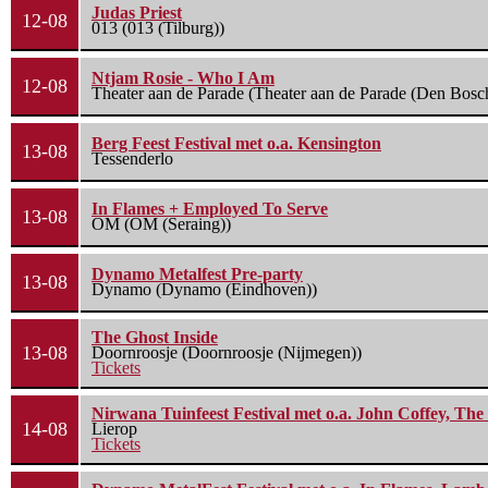
Judas Priest
12-08
013 (013 (Tilburg))
Ntjam Rosie - Who I Am
12-08
Theater aan de Parade (Theater aan de Parade (Den Bosc
Berg Feest Festival met o.a. Kensington
13-08
Tessenderlo
In Flames + Employed To Serve
13-08
OM (OM (Seraing))
Dynamo Metalfest Pre-party
13-08
Dynamo (Dynamo (Eindhoven))
The Ghost Inside
13-08
Doornroosje (Doornroosje (Nijmegen))
Tickets
Nirwana Tuinfeest Festival met o.a. John Coffey, Th
14-08
Lierop
Tickets