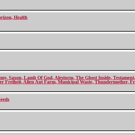
orizon, Health
my, Saxon, Lamb Of God, Alestorm, The Ghost Inside, Testament, A
r Freiheit, Alien Ant Farm, Municipal Waste, Thundermother, Fro
Seeds