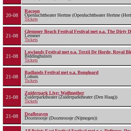
Racoon
20-08
Openluchttheater Hertme (Openluchttheater Hertme (Her
Tickets
Glemmer Beach Festival Festival met o.a. The Dirty D
21-08
Lemmer
Tickets
Lowlands Festival met o.a. Terzij De Horde, Royal B
21-08
Biddinghuizen
Tickets
Badlands Festival met o.a. Bongloard
21-08
Lottum
Tickets
Zuiderpark Live: Wolfmother
21-08
Zuiderparktheater (Zuiderparktheater (Den Haag))
Tickets
Deafheaven
21-08
Doornroosje (Doornroosje (Nijmegen))
All Points East Festival Festival met o.a. Deftones, D