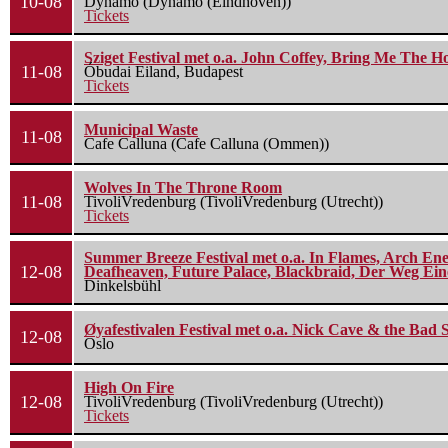
10-08
Dynamo (Dynamo (Eindhoven))
Tickets
Sziget Festival met o.a. John Coffey, Bring Me The H
11-08
Óbudai Eiland, Budapest
Tickets
Municipal Waste
11-08
Cafe Calluna (Cafe Calluna (Ommen))
Wolves In The Throne Room
11-08
TivoliVredenburg (TivoliVredenburg (Utrecht))
Tickets
Summer Breeze Festival met o.a. In Flames, Arch Ene
12-08
Deafheaven, Future Palace, Blackbraid, Der Weg Eine
Dinkelsbühl
Øyafestivalen Festival met o.a. Nick Cave & the Bad 
12-08
Oslo
High On Fire
12-08
TivoliVredenburg (TivoliVredenburg (Utrecht))
Tickets