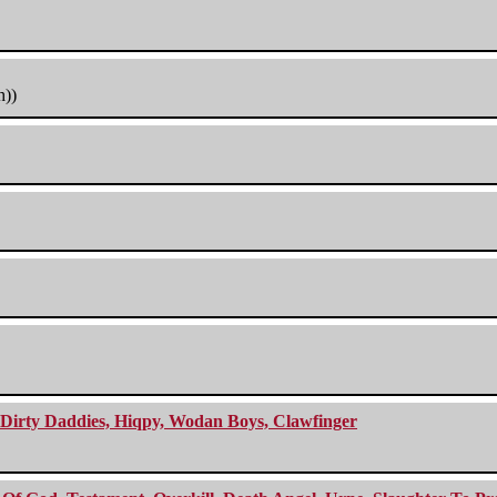
h))
e Dirty Daddies, Hiqpy, Wodan Boys, Clawfinger