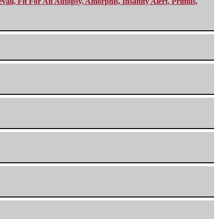
ail, Fit For An Autopsy, Amorphis, Insanity Alert, Primus,