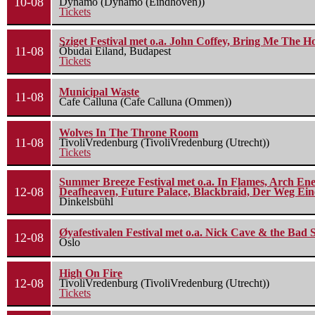
10-08
Dynamo (Dynamo (Eindhoven))
Tickets
Sziget Festival met o.a. John Coffey, Bring Me The H
11-08
Óbudai Eiland, Budapest
Tickets
Municipal Waste
11-08
Cafe Calluna (Cafe Calluna (Ommen))
Wolves In The Throne Room
11-08
TivoliVredenburg (TivoliVredenburg (Utrecht))
Tickets
Summer Breeze Festival met o.a. In Flames, Arch Ene
12-08
Deafheaven, Future Palace, Blackbraid, Der Weg Eine
Dinkelsbühl
Øyafestivalen Festival met o.a. Nick Cave & the Bad 
12-08
Oslo
High On Fire
12-08
TivoliVredenburg (TivoliVredenburg (Utrecht))
Tickets