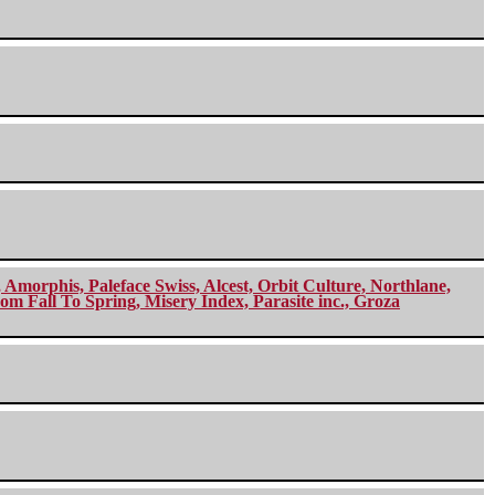
morphis, Paleface Swiss, Alcest, Orbit Culture, Northlane,
m Fall To Spring, Misery Index, Parasite inc., Groza