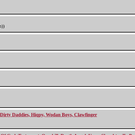
h))
e Dirty Daddies, Hiqpy, Wodan Boys, Clawfinger