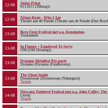
Judas Priest
12-08
013 (013 (Tilburg))
Ntjam Rosie - Who I Am
12-08
Theater aan de Parade (Theater aan de Parade (Den Bosc
Berg Feest Festival met o.a. Kensington
13-08
Tessenderlo
In Flames + Employed To Serve
13-08
OM (OM (Seraing))
Dynamo Metalfest Pre-party
13-08
Dynamo (Dynamo (Eindhoven))
The Ghost Inside
13-08
Doornroosje (Doornroosje (Nijmegen))
Tickets
Nirwana Tuinfeest Festival met o.a. John Coffey, Th
14-08
Lierop
Tickets