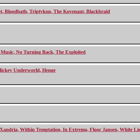
cept, Bloodbath, Triptykon, The Kovenant, Blackbraid
r Music, No Turning Back, The Exploited
e Hickey Underworld, Henge
Xandria, Within Temptation, In Extremo, Floor Jansen, White Li