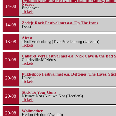
Dynamo MetalFest Festival met o.a. In Flames, Lamb O
Necrot
14-08
Eindhoven
Tickets
Zeeltje Rock Festival met o.a. Up The Irons
14-08
Deest
Alcest
18-08
TivoliVredenburg (TivoliVredenburg (Utrecht))
Tickets
Cabaret Vert Festival met o.a. Nick Cave & the Bad S
20-08
Charleville-Mézières
Tickets
Pukkelpop Festival met o.a. Deftones, The Hives, Sti
20-08
Hasselt
Tickets
Stick To Your Guns
20-08
Nieuwe Nor (Nieuwe Nor (Heerlen))
Tickets
Wolfmother
20-08
Hedon (Hedon (Zwolle))