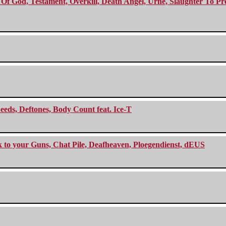
f God, Testament, Overkill, Death Angel, Urne, Slaughter To Prev
eeds, Deftones, Body Count feat. Ice-T
ck to your Guns, Chat Pile, Deafheaven, Ploegendienst, dEUS