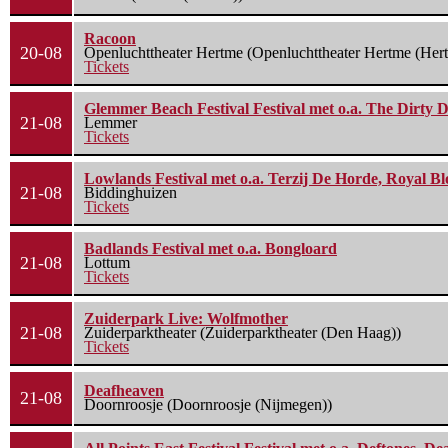
Racoon
20-08
Openluchttheater Hertme (Openluchttheater Hertme (Her
Tickets
Glemmer Beach Festival Festival met o.a. The Dirty D
21-08
Lemmer
Tickets
Lowlands Festival met o.a. Terzij De Horde, Royal B
21-08
Biddinghuizen
Tickets
Badlands Festival met o.a. Bongloard
21-08
Lottum
Tickets
Zuiderpark Live: Wolfmother
21-08
Zuiderparktheater (Zuiderparktheater (Den Haag))
Tickets
Deafheaven
21-08
Doornroosje (Doornroosje (Nijmegen))