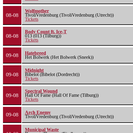
Wolfmother
08-08
TivoliVredenburg (TivoliVredenburg (Utrecht))
Tickets
Body Count ft. Ice-T
08-08
013 (013 (Tilburg))
Tickets
Hatebreed
09-08
Het Bolwerk (Het Bolwerk (Sneek))
Midnight
09-08
Bibelot (Bibelot (Dordrecht))
Tickets
Spectral Wound
09-08
Hall Of Fame (Hall Of Fame (Tilburg))
Tickets
Arch Enemy
09-08
TivoliVredenburg (TivoliVredenburg (Utrecht))
Municipal Waste