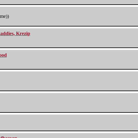
tme))
addies, Krezip
lood