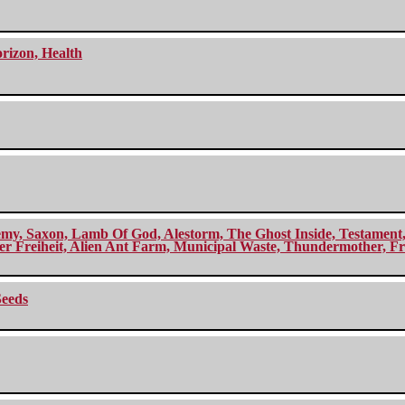
orizon, Health
my, Saxon, Lamb Of God, Alestorm, The Ghost Inside, Testament, A
r Freiheit, Alien Ant Farm, Municipal Waste, Thundermother, Fro
Seeds