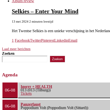
Album review
Selkies – Enter Your Mind
13 mei 2024
2 minuten leestijd
Het Twentse Selkies is een unieke verschijning in het Nederlan
1
Facebook
Twitter
Pinterest
Linkedin
Email
Laad meer berichten
Zoeken
Zoeken
Agenda
Igorrr + HEALTH
06-08
013 (013 (Tilburg))
Tickets
Panzerfaust
06-08
Poppodium Volt (Poppodium Volt (Sittard))