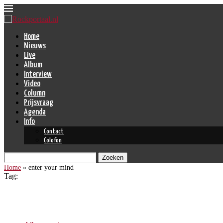
Home
Nieuws
Live
Album
Interview
Video
Column
Prijsvraag
Agenda
Info
Contact
Colofon
Zoeken
Home
»
enter your mind
Tag:
enter your mind