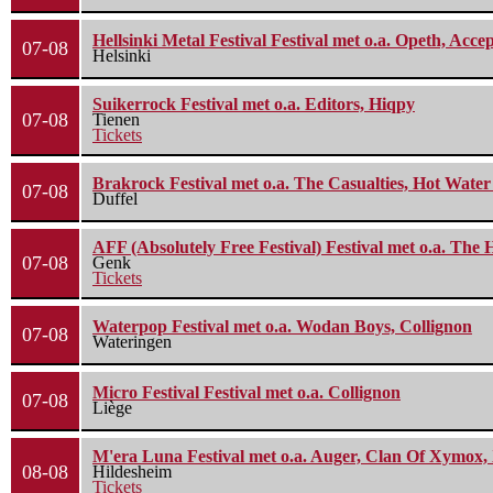
Hellsinki Metal Festival Festival met o.a. Opeth, Ac
07-08
Helsinki
Suikerrock Festival met o.a. Editors, Hiqpy
07-08
Tienen
Tickets
Brakrock Festival met o.a. The Casualties, Hot Wate
07-08
Duffel
AFF (Absolutely Free Festival) Festival met o.a. Th
07-08
Genk
Tickets
Waterpop Festival met o.a. Wodan Boys, Collignon
07-08
Wateringen
Micro Festival Festival met o.a. Collignon
07-08
Liège
M'era Luna Festival met o.a. Auger, Clan Of Xymox, 
08-08
Hildesheim
Tickets