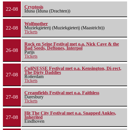
Cryptosis
22-08
Iduna (Iduna (Drachten))
Wolfmother
22-08
Muziekgieterij (Muziekgieterij (Maastricht))
Tickets
Rock en Seine Festival met o.a. Nick Cave & the
Bad Seeds, Deftones, Interpol
26-08
Parijs
Tickets
CuliNESSE Festival met o.a. Kensington, Di-rect,
The Dirty Daddies
27-08
Rotterdam
Tickets
Creamfields Festival met o.a. Faithless
27-08
Daresbury
Tickets
Hit The City Festival met o.a. Snapped Ankles,
27-08
Inherited
Eindhoven