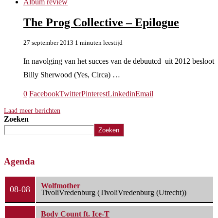
Album review
The Prog Collective – Epilogue
27 september 2013
1 minuten leestijd
In navolging van het succes van de debuutcd uit 2012 besloot
Billy Sherwood (Yes, Circa) …
0
Facebook
Twitter
Pinterest
Linkedin
Email
Laad meer berichten
Zoeken
Zoeken
Agenda
Wolfmother
08-08
TivoliVredenburg (TivoliVredenburg (Utrecht))
Body Count ft. Ice-T