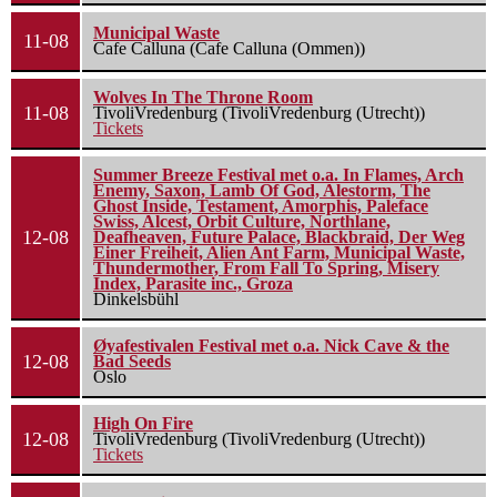
Municipal Waste
11-08
Cafe Calluna (Cafe Calluna (Ommen))
Wolves In The Throne Room
11-08
TivoliVredenburg (TivoliVredenburg (Utrecht))
Tickets
Summer Breeze Festival met o.a. In Flames, Arch
Enemy, Saxon, Lamb Of God, Alestorm, The
Ghost Inside, Testament, Amorphis, Paleface
Swiss, Alcest, Orbit Culture, Northlane,
12-08
Deafheaven, Future Palace, Blackbraid, Der Weg
Einer Freiheit, Alien Ant Farm, Municipal Waste,
Thundermother, From Fall To Spring, Misery
Index, Parasite inc., Groza
Dinkelsbühl
Øyafestivalen Festival met o.a. Nick Cave & the
12-08
Bad Seeds
Oslo
High On Fire
12-08
TivoliVredenburg (TivoliVredenburg (Utrecht))
Tickets