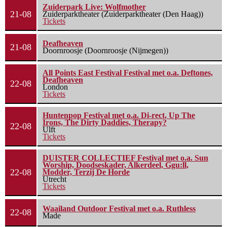
Zuiderpark Live: Wolfmother
21-08
Zuiderparktheater (Zuiderparktheater (Den Haag))
Tickets
Deafheaven
21-08
Doornroosje (Doornroosje (Nijmegen))
All Points East Festival Festival met o.a. Deftones,
Deafheaven
22-08
London
Tickets
Huntenpop Festival met o.a. Di-rect, Up The
Irons, The Dirty Daddies, Therapy?
22-08
Ulft
Tickets
DUISTER COLLECTIEF Festival met o.a. Sun
Worship, Doodseskader, Alkerdeel, Ggu:ll,
22-08
Modder, Terzij De Horde
Utrecht
Tickets
Waailand Outdoor Festival met o.a. Ruthless
22-08
Made