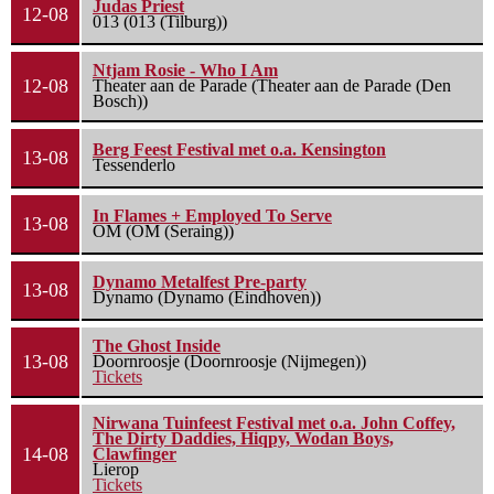
Judas Priest
12-08
013 (013 (Tilburg))
Ntjam Rosie - Who I Am
12-08
Theater aan de Parade (Theater aan de Parade (Den
Bosch))
Berg Feest Festival met o.a. Kensington
13-08
Tessenderlo
In Flames + Employed To Serve
13-08
OM (OM (Seraing))
Dynamo Metalfest Pre-party
13-08
Dynamo (Dynamo (Eindhoven))
The Ghost Inside
13-08
Doornroosje (Doornroosje (Nijmegen))
Tickets
Nirwana Tuinfeest Festival met o.a. John Coffey,
The Dirty Daddies, Hiqpy, Wodan Boys,
14-08
Clawfinger
Lierop
Tickets