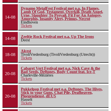
Dynamo MetalFest Festival met o.a. In Flames,
Lamb Of God, Testament, Overkill, Death Angel,
Urne, Slaughter To Prevail, Fit For An Autopsy,
14-08
Amorphis, Insanity Alert, Primus, Necrot
Eindhoven
Tickets
Zeeltje Rock Festival met o.a. Up The Irons
14-08
Deest
Alcest
18-08
TivoliVredenburg (TivoliVredenburg (Utrecht))
Tickets
Cabaret Vert Festival met o.a. Nick Cave & the
Bad Seeds, Deftones, Body Count feat. Ice-T
20-08
Charleville-Mézières
Tickets
Pukkelpop Festival met o.a. Deftones, The Hives,
Stick to your Guns, Chat Pile, Deafheaven,
20-08
Ploegendienst, dEUS
Hasselt
Tickets