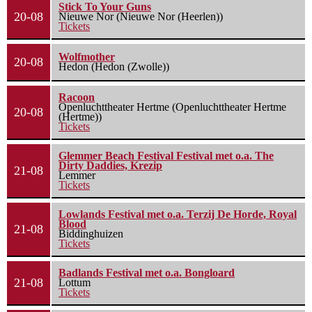
Stick To Your Guns
20-08
Nieuwe Nor (Nieuwe Nor (Heerlen))
Tickets
Wolfmother
20-08
Hedon (Hedon (Zwolle))
Racoon
Openluchttheater Hertme (Openluchttheater Hertme
20-08
(Hertme))
Tickets
Glemmer Beach Festival Festival met o.a. The
Dirty Daddies, Krezip
21-08
Lemmer
Tickets
Lowlands Festival met o.a. Terzij De Horde, Royal
Blood
21-08
Biddinghuizen
Tickets
Badlands Festival met o.a. Bongloard
21-08
Lottum
Tickets