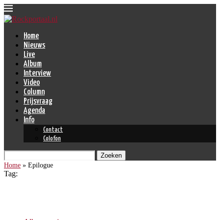
Home
Nieuws
Live
Album
Interview
Video
Column
Prijsvraag
Agenda
Info
Contact
Colofon
Zoeken
Home
»
Epilogue
Tag:
Epilogue