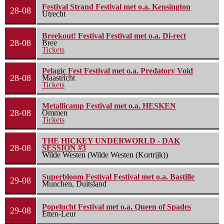
Festival Strand Festival met o.a. Kensington
28-08
Utrecht
Breekout! Festival Festival met o.a. Di-rect
28-08
Bree
Tickets
Pelagic Fest Festival met o.a. Predatory Void
28-08
Maastricht
Tickets
Metallicamp Festival met o.a. HESKEN
28-08
Ommen
Tickets
THE HICKEY UNDERWORLD - DAK
28-08
SESSION #3
Wilde Westen (Wilde Westen (Kortrijk))
Superbloom Festival Festival met o.a. Bastille
29-08
Munchen, Duitsland
Popelucht Festival met o.a. Queen of Spades
29-08
Etten-Leur