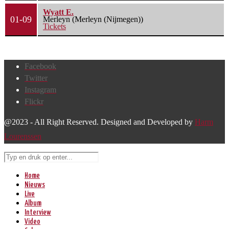
Wyatt E.
01-09
Merleyn (Merleyn (Nijmegen))
Tickets
Facebook
Twitter
Instagram
Flickr
@2023 - All Right Reserved. Designed and Developed by
Harm
Lourenssen
Home
Nieuws
Live
Album
Interview
Video