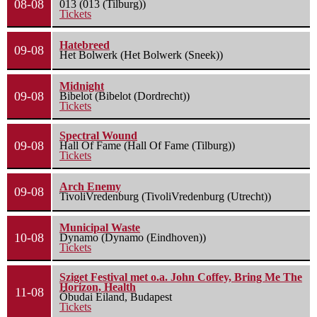
08-08
013 (013 (Tilburg))
Tickets
Hatebreed
09-08
Het Bolwerk (Het Bolwerk (Sneek))
Midnight
09-08
Bibelot (Bibelot (Dordrecht))
Tickets
Spectral Wound
09-08
Hall Of Fame (Hall Of Fame (Tilburg))
Tickets
Arch Enemy
09-08
TivoliVredenburg (TivoliVredenburg (Utrecht))
Municipal Waste
10-08
Dynamo (Dynamo (Eindhoven))
Tickets
Sziget Festival met o.a. John Coffey, Bring Me The
Horizon, Health
11-08
Óbudai Eiland, Budapest
Tickets