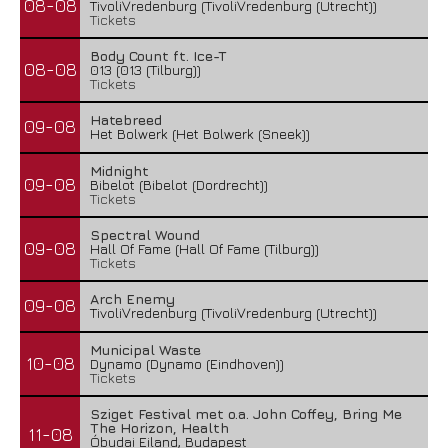
08-08
TivoliVredenburg (TivoliVredenburg (Utrecht))
Tickets
Body Count ft. Ice-T
08-08
013 (013 (Tilburg))
Tickets
Hatebreed
09-08
Het Bolwerk (Het Bolwerk (Sneek))
Midnight
09-08
Bibelot (Bibelot (Dordrecht))
Tickets
Spectral Wound
09-08
Hall Of Fame (Hall Of Fame (Tilburg))
Tickets
Arch Enemy
09-08
TivoliVredenburg (TivoliVredenburg (Utrecht))
Municipal Waste
10-08
Dynamo (Dynamo (Eindhoven))
Tickets
Sziget Festival met o.a. John Coffey, Bring Me
The Horizon, Health
11-08
Óbudai Eiland, Budapest