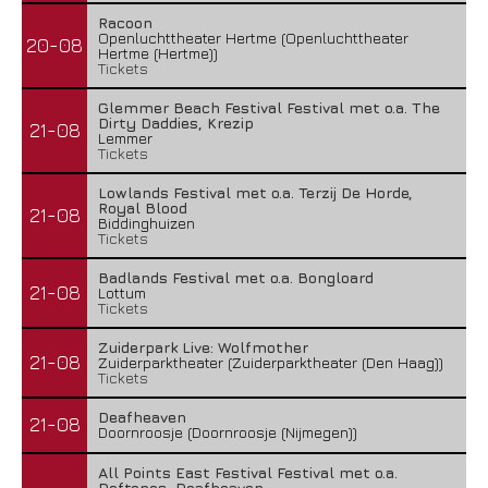
Racoon
Openluchttheater Hertme (Openluchttheater
20-08
Hertme (Hertme))
Tickets
Glemmer Beach Festival Festival met o.a. The
Dirty Daddies, Krezip
21-08
Lemmer
Tickets
Lowlands Festival met o.a. Terzij De Horde,
Royal Blood
21-08
Biddinghuizen
Tickets
Badlands Festival met o.a. Bongloard
21-08
Lottum
Tickets
Zuiderpark Live: Wolfmother
21-08
Zuiderparktheater (Zuiderparktheater (Den Haag))
Tickets
Deafheaven
21-08
Doornroosje (Doornroosje (Nijmegen))
All Points East Festival Festival met o.a.
Deftones, Deafheaven