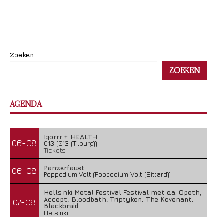
Zoeken
ZOEKEN
AGENDA
Igorrr + HEALTH
06-08
013 (013 (Tilburg))
Tickets
Panzerfaust
06-08
Poppodium Volt (Poppodium Volt (Sittard))
Hellsinki Metal Festival Festival met o.a. Opeth,
Accept, Bloodbath, Triptykon, The Kovenant,
07-08
Blackbraid
Helsinki