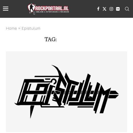
Home
»
Epistulum
TAG:
EPISTULUM