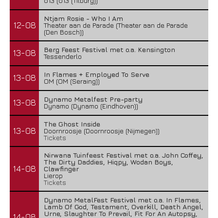
013 (013 (Tilburg))
Ntjam Rosie - Who I Am
12-08
Theater aan de Parade (Theater aan de Parade
(Den Bosch))
Berg Feest Festival met o.a. Kensington
13-08
Tessenderlo
In Flames + Employed To Serve
13-08
OM (OM (Seraing))
Dynamo Metalfest Pre-party
13-08
Dynamo (Dynamo (Eindhoven))
The Ghost Inside
13-08
Doornroosje (Doornroosje (Nijmegen))
Tickets
Nirwana Tuinfeest Festival met o.a. John Coffey,
The Dirty Daddies, Hiqpy, Wodan Boys,
14-08
Clawfinger
Lierop
Tickets
Dynamo MetalFest Festival met o.a. In Flames,
Lamb Of God, Testament, Overkill, Death Angel,
Urne, Slaughter To Prevail, Fit For An Autopsy,
14-08