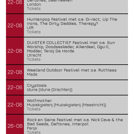
22-08
London
Tickets
Huntenpop Festival met o.a. Di-rect, Up The
Irons, The Dirty Daddies, Therapy?
22-08
Ulft
Tickets
DUISTER COLLECTIEF Festival met o.a. Sun
Worship, Doodseskader, Alkerdeel, Ggu:ll,
22-08
Modder, Terzij De Horde
Utrecht
Tickets
Waailand Outdoor Festival met o.a. Ruthless
22-08
Made
Cryptosis
22-08
Iduna (Iduna (Drachten))
Wolfmother
22-08
Muziekgieterij (Muziekgieterij (Maastricht))
Tickets
Rock en Seine Festival met o.a. Nick Cave & the
Bad Seeds, Deftones, Interpol
26-08
Parijs
Tickets