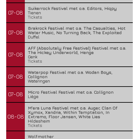
Suikerrock Festival met o.a. Editors, Hiqpy
07-08
Tienen
Tickets
Brakrock Festival met o.a. The Casualties, Hot
07-08
Water Music, No Turning Back, The Exploited
Duffel
AFF (Absolutely Free Festival) Festival met o.a.
The Hickey Underworld, Henge
07-08
Genk
Tickets
Waterpop Festival met o.a. Wodan Boys,
07-08
Collignon
Wateringen
Micro Festival Festival met o.a. Collignon
07-08
Liège
M'era Luna Festival met o.a. Auger, Clan Of
Xymox, Xandria, Within Temptation, In
08-08
Extremo, Floor Jansen, White Lies
Hildesheim
Tickets
Wolfmother