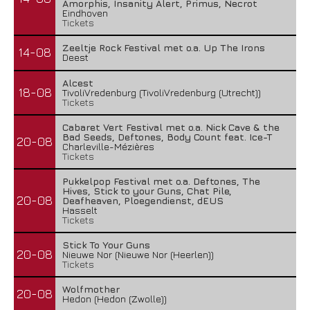
Amorphis, Insanity Alert, Primus, Necrot
Eindhoven
Tickets
Zeeltje Rock Festival met o.a. Up The Irons
14-08
Deest
Alcest
18-08
TivoliVredenburg (TivoliVredenburg (Utrecht))
Tickets
Cabaret Vert Festival met o.a. Nick Cave & the
Bad Seeds, Deftones, Body Count feat. Ice-T
20-08
Charleville-Mézières
Tickets
Pukkelpop Festival met o.a. Deftones, The
Hives, Stick to your Guns, Chat Pile,
20-08
Deafheaven, Ploegendienst, dEUS
Hasselt
Tickets
Stick To Your Guns
20-08
Nieuwe Nor (Nieuwe Nor (Heerlen))
Tickets
Wolfmother
20-08
Hedon (Hedon (Zwolle))