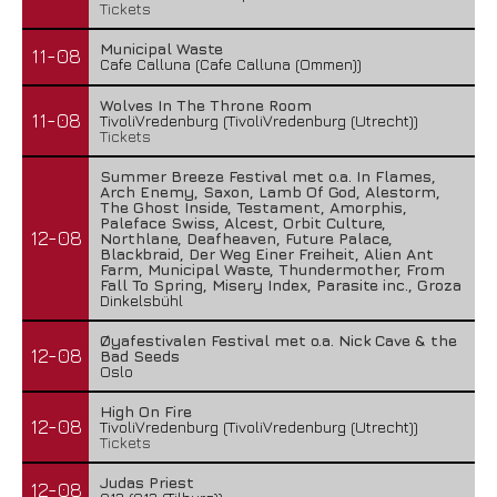
Tickets
Municipal Waste
11-08
Cafe Calluna (Cafe Calluna (Ommen))
Wolves In The Throne Room
11-08
TivoliVredenburg (TivoliVredenburg (Utrecht))
Tickets
Summer Breeze Festival met o.a. In Flames,
Arch Enemy, Saxon, Lamb Of God, Alestorm,
The Ghost Inside, Testament, Amorphis,
Paleface Swiss, Alcest, Orbit Culture,
12-08
Northlane, Deafheaven, Future Palace,
Blackbraid, Der Weg Einer Freiheit, Alien Ant
Farm, Municipal Waste, Thundermother, From
Fall To Spring, Misery Index, Parasite inc., Groza
Dinkelsbühl
Øyafestivalen Festival met o.a. Nick Cave & the
12-08
Bad Seeds
Oslo
High On Fire
12-08
TivoliVredenburg (TivoliVredenburg (Utrecht))
Tickets
Judas Priest
12-08