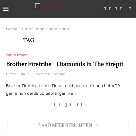
Home
»
Erno “Emppu” Tonriainen
TAG:
ERNO “EMPPU” TONRIAINEN
Album review
Brother Firetribe – Diamonds In The Firepit
8 mei 2014
2 minuten leestijd
Brother Firetribe is een Finse rockband die binnen het AOR-
genre hun derde cd uitbrengen via …
LAAD MEER BERICHTEN