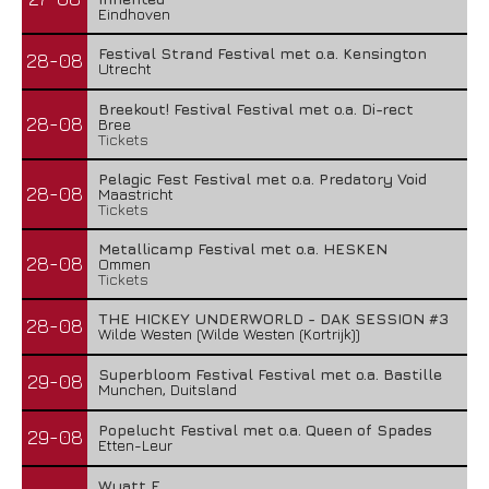
Eindhoven
Festival Strand Festival met o.a. Kensington
28-08
Utrecht
Breekout! Festival Festival met o.a. Di-rect
28-08
Bree
Tickets
Pelagic Fest Festival met o.a. Predatory Void
28-08
Maastricht
Tickets
Metallicamp Festival met o.a. HESKEN
28-08
Ommen
Tickets
THE HICKEY UNDERWORLD - DAK SESSION #3
28-08
Wilde Westen (Wilde Westen (Kortrijk))
Superbloom Festival Festival met o.a. Bastille
29-08
Munchen, Duitsland
Popelucht Festival met o.a. Queen of Spades
29-08
Etten-Leur
Wyatt E.