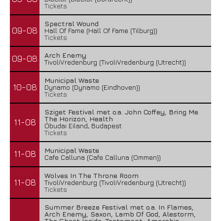
Tickets
Spectral Wound
09-08
Hall Of Fame (Hall Of Fame (Tilburg))
Tickets
Arch Enemy
09-08
TivoliVredenburg (TivoliVredenburg (Utrecht))
Municipal Waste
10-08
Dynamo (Dynamo (Eindhoven))
Tickets
Sziget Festival met o.a. John Coffey, Bring Me
The Horizon, Health
11-08
Óbudai Eiland, Budapest
Tickets
Municipal Waste
11-08
Cafe Calluna (Cafe Calluna (Ommen))
Wolves In The Throne Room
11-08
TivoliVredenburg (TivoliVredenburg (Utrecht))
Tickets
Summer Breeze Festival met o.a. In Flames,
Arch Enemy, Saxon, Lamb Of God, Alestorm,
The Ghost Inside, Testament, Amorphis,