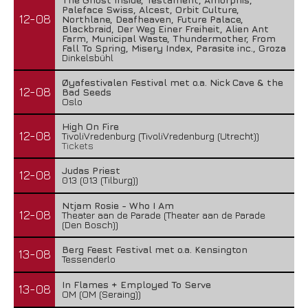
Paleface Swiss, Alcest, Orbit Culture,
12-08
Northlane, Deafheaven, Future Palace,
Blackbraid, Der Weg Einer Freiheit, Alien Ant
Farm, Municipal Waste, Thundermother, From
Fall To Spring, Misery Index, Parasite inc., Groza
Dinkelsbühl
Øyafestivalen Festival met o.a. Nick Cave & the
12-08
Bad Seeds
Oslo
High On Fire
12-08
TivoliVredenburg (TivoliVredenburg (Utrecht))
Tickets
Judas Priest
12-08
013 (013 (Tilburg))
Ntjam Rosie - Who I Am
12-08
Theater aan de Parade (Theater aan de Parade
(Den Bosch))
Berg Feest Festival met o.a. Kensington
13-08
Tessenderlo
In Flames + Employed To Serve
13-08
OM (OM (Seraing))