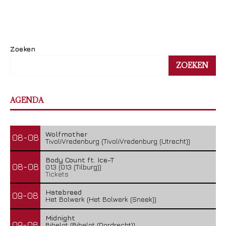
Zoeken
ZOEKEN
AGENDA
Wolfmother
08-08
TivoliVredenburg (TivoliVredenburg (Utrecht))
Body Count ft. Ice-T
08-08
013 (013 (Tilburg))
Tickets
Hatebreed
09-08
Het Bolwerk (Het Bolwerk (Sneek))
Midnight
09-08
Bibelot (Bibelot (Dordrecht))