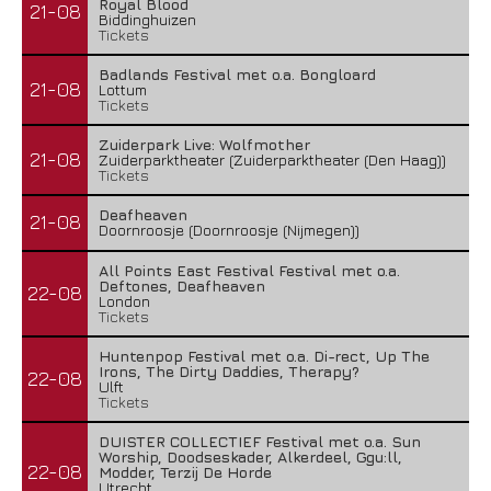
Royal Blood
21-08
Biddinghuizen
Tickets
Badlands Festival met o.a. Bongloard
21-08
Lottum
Tickets
Zuiderpark Live: Wolfmother
21-08
Zuiderparktheater (Zuiderparktheater (Den Haag))
Tickets
Deafheaven
21-08
Doornroosje (Doornroosje (Nijmegen))
All Points East Festival Festival met o.a.
Deftones, Deafheaven
22-08
London
Tickets
Huntenpop Festival met o.a. Di-rect, Up The
Irons, The Dirty Daddies, Therapy?
22-08
Ulft
Tickets
DUISTER COLLECTIEF Festival met o.a. Sun
Worship, Doodseskader, Alkerdeel, Ggu:ll,
22-08
Modder, Terzij De Horde
Utrecht