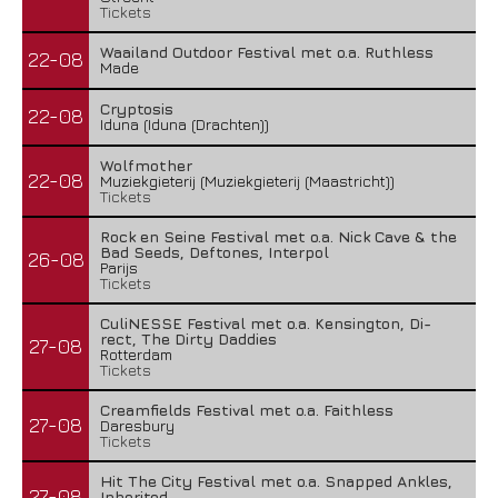
Tickets
Waailand Outdoor Festival met o.a. Ruthless
22-08
Made
Cryptosis
22-08
Iduna (Iduna (Drachten))
Wolfmother
22-08
Muziekgieterij (Muziekgieterij (Maastricht))
Tickets
Rock en Seine Festival met o.a. Nick Cave & the
Bad Seeds, Deftones, Interpol
26-08
Parijs
Tickets
CuliNESSE Festival met o.a. Kensington, Di-
rect, The Dirty Daddies
27-08
Rotterdam
Tickets
Creamfields Festival met o.a. Faithless
27-08
Daresbury
Tickets
Hit The City Festival met o.a. Snapped Ankles,
27-08
Inherited