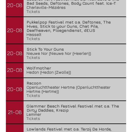
Bad Seeds, Deftones, Body Count feat. Ice-T
20-08
Charleville-Mézières
Tickets
Pukkelpop Festival met o.a. Deftones, The
Hives, Stick to your Guns, Chat Pile,
20-08
Deafheaven, Ploegendienst, dEUS
Hasselt
Tickets
Stick To Your Guns
20-08
Nieuwe Nor (Nieuwe Nor (Heerlen))
Tickets
Wolfmother
20-08
Hedon (Hedon (Zwolle))
Racoon
Openluchttheater Hertme (Openluchttheater
20-08
Hertme (Hertme))
Tickets
Glemmer Beach Festival Festival met o.a. The
Dirty Daddies, Krezip
21-08
Lemmer
Tickets
Lowlands Festival met o.a. Terzij De Horde,