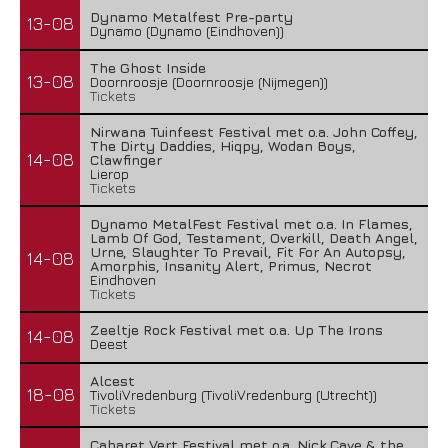
Dynamo Metalfest Pre-party
13-08
Dynamo (Dynamo (Eindhoven))
The Ghost Inside
13-08
Doornroosje (Doornroosje (Nijmegen))
Tickets
Nirwana Tuinfeest Festival met o.a. John Coffey,
The Dirty Daddies, Hiqpy, Wodan Boys,
14-08
Clawfinger
Lierop
Tickets
Dynamo MetalFest Festival met o.a. In Flames,
Lamb Of God, Testament, Overkill, Death Angel,
Urne, Slaughter To Prevail, Fit For An Autopsy,
14-08
Amorphis, Insanity Alert, Primus, Necrot
Eindhoven
Tickets
Zeeltje Rock Festival met o.a. Up The Irons
14-08
Deest
Alcest
18-08
TivoliVredenburg (TivoliVredenburg (Utrecht))
Tickets
Cabaret Vert Festival met o.a. Nick Cave & the