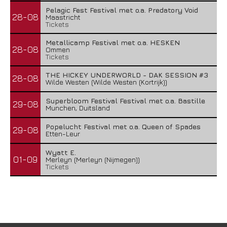
Pelagic Fest Festival met o.a. Predatory Void
28-08
Maastricht
Tickets
Metallicamp Festival met o.a. HESKEN
28-08
Ommen
Tickets
THE HICKEY UNDERWORLD - DAK SESSION #3
28-08
Wilde Westen (Wilde Westen (Kortrijk))
Superbloom Festival Festival met o.a. Bastille
29-08
Munchen, Duitsland
Popelucht Festival met o.a. Queen of Spades
29-08
Etten-Leur
Wyatt E.
01-09
Merleyn (Merleyn (Nijmegen))
Tickets