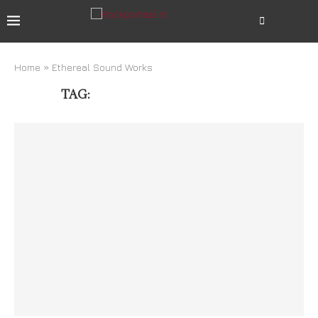
Home
»
Ethereal Sound Works
TAG:
ETHEREAL SOUND WORKS