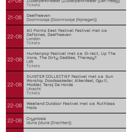
21-08
Zuiderparktheater (Zuiderparktheater (Den Haag))
Tickets
Deafheaven
21-08
Doornroosje (Doornroosje (Nijmegen))
All Points East Festival Festival met o.a.
Deftones, Deafheaven
22-08
London
Tickets
Huntenpop Festival met o.a. Di-rect, Up The
Irons, The Dirty Daddies, Therapy?
22-08
Ulft
Tickets
DUISTER COLLECTIEF Festival met o.a. Sun
Worship, Doodseskader, Alkerdeel, Ggu:ll,
22-08
Modder, Terzij De Horde
Utrecht
Tickets
Waailand Outdoor Festival met o.a. Ruthless
22-08
Made
Cryptosis
22-08
Iduna (Iduna (Drachten))