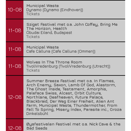
Municipal Waste
10-08
Dynamo (Dynamo (Eindhoven))
Tickets
Sziget Festival met o.a. John Coffey, Bring Me
The Horizon, Health
11-08
Óbudai Eiland, Budapest
Tickets
Municipal Waste
11-08
Cafe Calluna (Cafe Calluna (Ommen))
Wolves In The Throne Room
11-08
TivoliVredenburg (TivoliVredenburg (Utrecht))
Tickets
Summer Breeze Festival met o.a. In Flames,
Arch Enemy, Saxon, Lamb Of God, Alestorm,
The Ghost Inside, Testament, Amorphis,
Paleface Swiss, Alcest, Orbit Culture,
12-08
Northlane, Deafheaven, Future Palace,
Blackbraid, Der Weg Einer Freiheit, Alien Ant
Farm, Municipal Waste, Thundermother, From
Fall To Spring, Misery Index, Parasite inc., Groza
Dinkelsbühl
Øyafestivalen Festival met o.a. Nick Cave & the
12-08
Bad Seeds