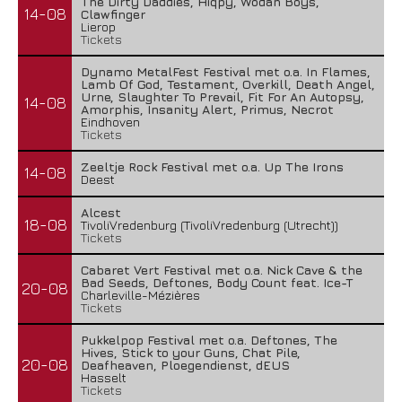
The Dirty Daddies, Hiqpy, Wodan Boys,
14-08
Clawfinger
Lierop
Tickets
Dynamo MetalFest Festival met o.a. In Flames,
Lamb Of God, Testament, Overkill, Death Angel,
Urne, Slaughter To Prevail, Fit For An Autopsy,
14-08
Amorphis, Insanity Alert, Primus, Necrot
Eindhoven
Tickets
Zeeltje Rock Festival met o.a. Up The Irons
14-08
Deest
Alcest
18-08
TivoliVredenburg (TivoliVredenburg (Utrecht))
Tickets
Cabaret Vert Festival met o.a. Nick Cave & the
Bad Seeds, Deftones, Body Count feat. Ice-T
20-08
Charleville-Mézières
Tickets
Pukkelpop Festival met o.a. Deftones, The
Hives, Stick to your Guns, Chat Pile,
20-08
Deafheaven, Ploegendienst, dEUS
Hasselt
Tickets