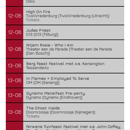
Oslo
High On Fire
12-08
TivoliVredenburg (TivoliVredenburg (Utrecht))
Tickets
Judas Priest
12-08
013 (013 (Tilburg))
Ntjam Rosie - Who I Am
12-08
Theater aan de Parade (Theater aan de Parade
(Den Bosch))
Berg Feest Festival met o.a. Kensington
13-08
Tessenderlo
In Flames + Employed To Serve
13-08
OM (OM (Seraing))
Dynamo Metalfest Pre-party
13-08
Dynamo (Dynamo (Eindhoven))
The Ghost Inside
13-08
Doornroosje (Doornroosje (Nijmegen))
Tickets
Nirwana Tuinfeest Festival met o.a. John Coffey,