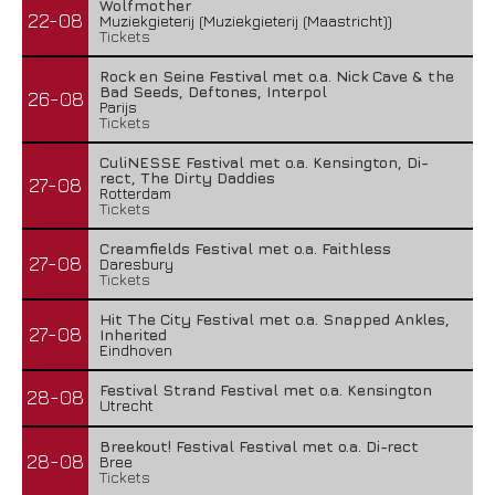
Wolfmother
22-08
Muziekgieterij (Muziekgieterij (Maastricht))
Tickets
Rock en Seine Festival met o.a. Nick Cave & the
Bad Seeds, Deftones, Interpol
26-08
Parijs
Tickets
CuliNESSE Festival met o.a. Kensington, Di-
rect, The Dirty Daddies
27-08
Rotterdam
Tickets
Creamfields Festival met o.a. Faithless
27-08
Daresbury
Tickets
Hit The City Festival met o.a. Snapped Ankles,
27-08
Inherited
Eindhoven
Festival Strand Festival met o.a. Kensington
28-08
Utrecht
Breekout! Festival Festival met o.a. Di-rect
28-08
Bree
Tickets