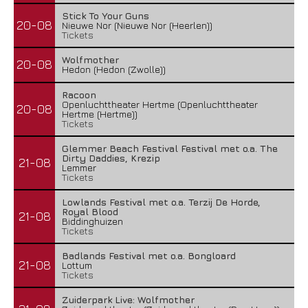
Stick To Your Guns
20-08
Nieuwe Nor (Nieuwe Nor (Heerlen))
Tickets
Wolfmother
20-08
Hedon (Hedon (Zwolle))
Racoon
Openluchttheater Hertme (Openluchttheater
20-08
Hertme (Hertme))
Tickets
Glemmer Beach Festival Festival met o.a. The
Dirty Daddies, Krezip
21-08
Lemmer
Tickets
Lowlands Festival met o.a. Terzij De Horde,
Royal Blood
21-08
Biddinghuizen
Tickets
Badlands Festival met o.a. Bongloard
21-08
Lottum
Tickets
Zuiderpark Live: Wolfmother