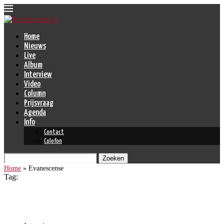
Home
Nieuws
Live
Album
Interview
Video
Column
Prijsvraag
Agenda
Info
Contact
Colofon
Zoeken
Home
»
Evanescense
Tag:
Evanescense