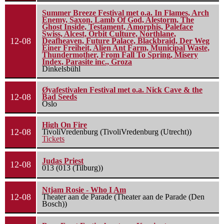
Summer Breeze Festival met o.a. In Flames, Arch
Enemy, Saxon, Lamb Of God, Alestorm, The
Ghost Inside, Testament, Amorphis, Paleface
Swiss, Alcest, Orbit Culture, Northlane,
12-08
Deafheaven, Future Palace, Blackbraid, Der Weg
Einer Freiheit, Alien Ant Farm, Municipal Waste,
Thundermother, From Fall To Spring, Misery
Index, Parasite inc., Groza
Dinkelsbühl
Øyafestivalen Festival met o.a. Nick Cave & the
12-08
Bad Seeds
Oslo
High On Fire
12-08
TivoliVredenburg (TivoliVredenburg (Utrecht))
Tickets
Judas Priest
12-08
013 (013 (Tilburg))
Ntjam Rosie - Who I Am
12-08
Theater aan de Parade (Theater aan de Parade (Den
Bosch))