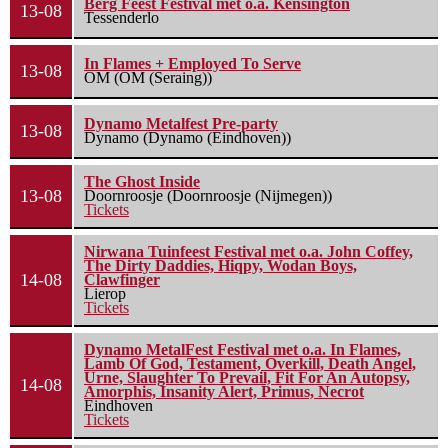
Berg Feest Festival met o.a. Kensington
13-08
Tessenderlo
In Flames + Employed To Serve
13-08
OM (OM (Seraing))
Dynamo Metalfest Pre-party
13-08
Dynamo (Dynamo (Eindhoven))
The Ghost Inside
13-08
Doornroosje (Doornroosje (Nijmegen))
Tickets
Nirwana Tuinfeest Festival met o.a. John Coffey,
The Dirty Daddies, Hiqpy, Wodan Boys,
14-08
Clawfinger
Lierop
Tickets
Dynamo MetalFest Festival met o.a. In Flames,
Lamb Of God, Testament, Overkill, Death Angel,
Urne, Slaughter To Prevail, Fit For An Autopsy,
14-08
Amorphis, Insanity Alert, Primus, Necrot
Eindhoven
Tickets