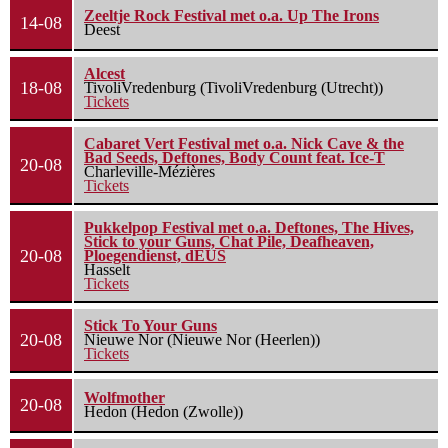
Zeeltje Rock Festival met o.a. Up The Irons
14-08
Deest
Alcest
18-08
TivoliVredenburg (TivoliVredenburg (Utrecht))
Tickets
Cabaret Vert Festival met o.a. Nick Cave & the
Bad Seeds, Deftones, Body Count feat. Ice-T
20-08
Charleville-Mézières
Tickets
Pukkelpop Festival met o.a. Deftones, The Hives,
Stick to your Guns, Chat Pile, Deafheaven,
20-08
Ploegendienst, dEUS
Hasselt
Tickets
Stick To Your Guns
20-08
Nieuwe Nor (Nieuwe Nor (Heerlen))
Tickets
Wolfmother
20-08
Hedon (Hedon (Zwolle))