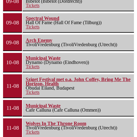
09-08
Bibelot (Bibelot (Dordrecht))
Tickets
Spectral Wound
09-08
Hall Of Fame (Hall Of Fame (Tilburg))
Tickets
Arch Enemy
09-08
TivoliVredenburg (TivoliVredenburg (Utrecht))
Municipal Waste
10-08
Dynamo (Dynamo (Eindhoven))
Tickets
Sziget Festival met o.a. John Coffey, Bring Me The
Horizon, Health
11-08
Óbudai Eiland, Budapest
Tickets
Municipal Waste
11-08
Cafe Calluna (Cafe Calluna (Ommen))
Wolves In The Throne Room
11-08
TivoliVredenburg (TivoliVredenburg (Utrecht))
Tickets