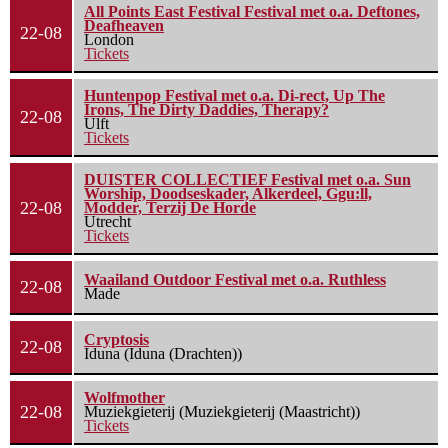
All Points East Festival Festival met o.a. Deftones,
Deafheaven
22-08
London
Tickets
Huntenpop Festival met o.a. Di-rect, Up The
Irons, The Dirty Daddies, Therapy?
22-08
Ulft
Tickets
DUISTER COLLECTIEF Festival met o.a. Sun
Worship, Doodseskader, Alkerdeel, Ggu:ll,
22-08
Modder, Terzij De Horde
Utrecht
Tickets
Waailand Outdoor Festival met o.a. Ruthless
22-08
Made
Cryptosis
22-08
Iduna (Iduna (Drachten))
Wolfmother
22-08
Muziekgieterij (Muziekgieterij (Maastricht))
Tickets