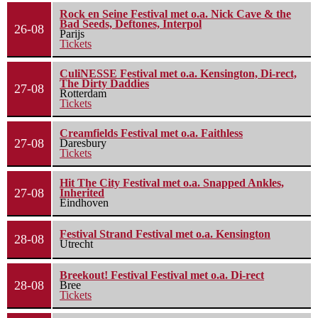
Rock en Seine Festival met o.a. Nick Cave & the
Bad Seeds, Deftones, Interpol
26-08
Parijs
Tickets
CuliNESSE Festival met o.a. Kensington, Di-rect,
The Dirty Daddies
27-08
Rotterdam
Tickets
Creamfields Festival met o.a. Faithless
27-08
Daresbury
Tickets
Hit The City Festival met o.a. Snapped Ankles,
27-08
Inherited
Eindhoven
Festival Strand Festival met o.a. Kensington
28-08
Utrecht
Breekout! Festival Festival met o.a. Di-rect
28-08
Bree
Tickets