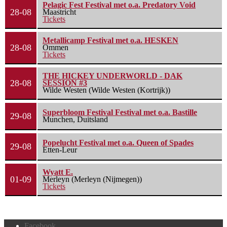
Pelagic Fest Festival met o.a. Predatory Void
28-08
Maastricht
Tickets
Metallicamp Festival met o.a. HESKEN
28-08
Ommen
Tickets
THE HICKEY UNDERWORLD - DAK
28-08
SESSION #3
Wilde Westen (Wilde Westen (Kortrijk))
Superbloom Festival Festival met o.a. Bastille
29-08
Munchen, Duitsland
Popelucht Festival met o.a. Queen of Spades
29-08
Etten-Leur
Wyatt E.
01-09
Merleyn (Merleyn (Nijmegen))
Tickets
Facebook