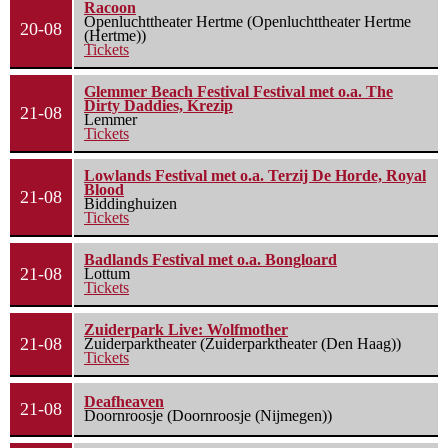
Racoon
Openluchttheater Hertme (Openluchttheater Hertme
20-08
(Hertme))
Tickets
Glemmer Beach Festival Festival met o.a. The
Dirty Daddies, Krezip
21-08
Lemmer
Tickets
Lowlands Festival met o.a. Terzij De Horde, Royal
Blood
21-08
Biddinghuizen
Tickets
Badlands Festival met o.a. Bongloard
21-08
Lottum
Tickets
Zuiderpark Live: Wolfmother
21-08
Zuiderparktheater (Zuiderparktheater (Den Haag))
Tickets
Deafheaven
21-08
Doornroosje (Doornroosje (Nijmegen))