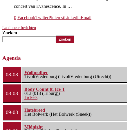
concert van Evanescence. In …
0
Facebook
Twitter
Pinterest
Linkedin
Email
Laad meer berichten
Zoeken
Zoeken
Agenda
Wolfmother
08-08
TivoliVredenburg (TivoliVredenburg (Utrecht))
Body Count ft. Ice-T
08-08
013 (013 (Tilburg))
Tickets
Hatebreed
09-08
Het Bolwerk (Het Bolwerk (Sneek))
Midnight