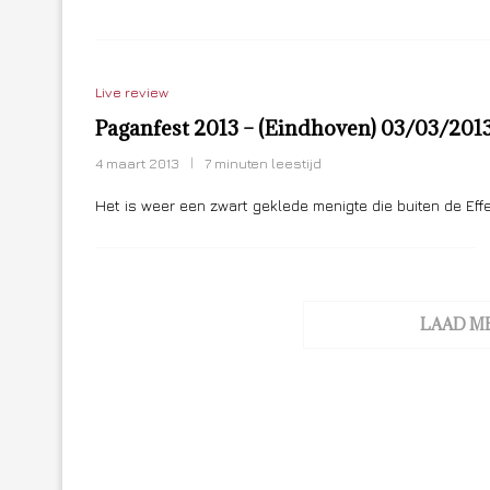
Live review
Paganfest 2013 – (Eindhoven) 03/03/201
4 maart 2013
7 minuten leestijd
Het is weer een zwart geklede menigte die buiten de Eff
LAAD M