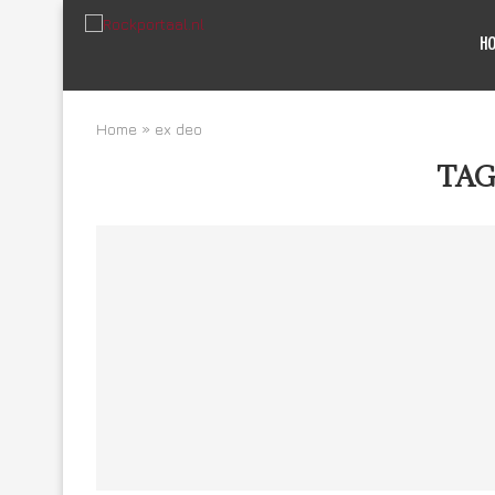
H
Home
»
ex deo
TAG