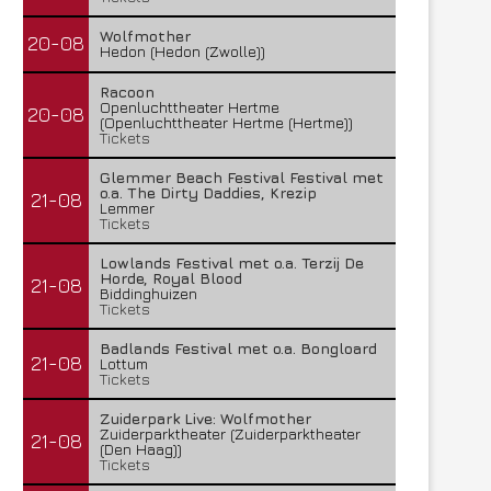
Wolfmother
20-08
Hedon (Hedon (Zwolle))
Racoon
Openluchttheater Hertme
20-08
(Openluchttheater Hertme (Hertme))
Tickets
Glemmer Beach Festival Festival met
o.a. The Dirty Daddies, Krezip
21-08
Lemmer
Tickets
Lowlands Festival met o.a. Terzij De
Horde, Royal Blood
21-08
Biddinghuizen
Tickets
Badlands Festival met o.a. Bongloard
21-08
Lottum
Tickets
Zuiderpark Live: Wolfmother
Zuiderparktheater (Zuiderparktheater
21-08
(Den Haag))
Tickets