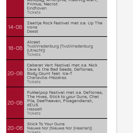
Primus, Necrot
Eindhoven
Tickets
Zeeltje Rock Festival met o.a. Up The
14-08
Irons
Deest
Alcest
TivoliVredenburg (TivoliVredenburg
18-08
(Utrecht))
Tickets
Cabaret Vert Festival met o.a. Nick
Cave & the Bad Seeds, Deftones,
20-08
Body Count feat. Ice-T
Charleville-Mézières
Tickets
Pukkelpop Festival met o.a. Deftones,
The Hives, Stick to your Guns, Chat
Pile, Deafheaven, Ploegendienst,
20-08
dEUS
Hasselt
Tickets
Stick To Your Guns
20-08
Nieuwe Nor (Nieuwe Nor (Heerlen))
Tickets