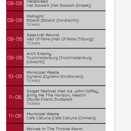
Hatebreed
09-08
Het Bolwerk (Het Bolwerk (Sneek))
Midnight
09-08
Bibelot (Bibelot (Dordrecht))
Tickets
Spectral Wound
09-08
Hall Of Fame (Hall Of Fame (Tilburg))
Tickets
Arch Enemy
09-08
TivoliVredenburg (TivoliVredenburg
(Utrecht))
Municipal Waste
10-08
Dynamo (Dynamo (Eindhoven))
Tickets
Sziget Festival met o.a. John Coffey,
Bring Me The Horizon, Health
11-08
Óbudai Eiland, Budapest
Tickets
Municipal Waste
11-08
Cafe Calluna (Cafe Calluna (Ommen))
Wolves In The Throne Room