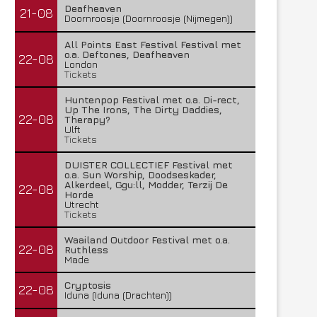
Deafheaven
21-08
Doornroosje (Doornroosje (Nijmegen))
All Points East Festival Festival met
o.a. Deftones, Deafheaven
22-08
London
Tickets
Huntenpop Festival met o.a. Di-rect,
Up The Irons, The Dirty Daddies,
22-08
Therapy?
Ulft
Tickets
DUISTER COLLECTIEF Festival met
o.a. Sun Worship, Doodseskader,
Alkerdeel, Ggu:ll, Modder, Terzij De
22-08
Horde
Utrecht
Tickets
Waailand Outdoor Festival met o.a.
22-08
Ruthless
Made
Cryptosis
22-08
Iduna (Iduna (Drachten))