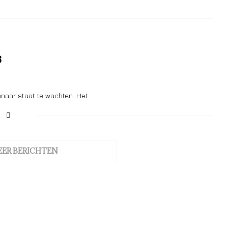
3
enaar staat te wachten. Het …
EER BERICHTEN