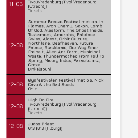
TivoliVredenburg (TivoliVredenburg
11-08
(Utrecht))
Tickets
Summer Breeze Festival met o.a. In
Flames, Arch Enemy, Saxon, Lamb
Of God, Alestorm, The Ghost Inside,
Testament, Amorphis, Paleface
Swiss, Alcest, Orbit Culture,
Northlane, Deafheaven, Future
12-08
Palace, Blackbraid, Der Weg Einer
Freiheit, Alien Ant Farm, Municipal
Waste, Thundermother, From Fall To
Spring, Misery Index, Parasite inc.,
Groza
Dinkelsbühl
Øyafestivalen Festival met o.a. Nick
12-08
Cave & the Bad Seeds
Oslo
High On Fire
TivoliVredenburg (TivoliVredenburg
12-08
(Utrecht))
Tickets
Judas Priest
12-08
013 (013 (Tilburg))