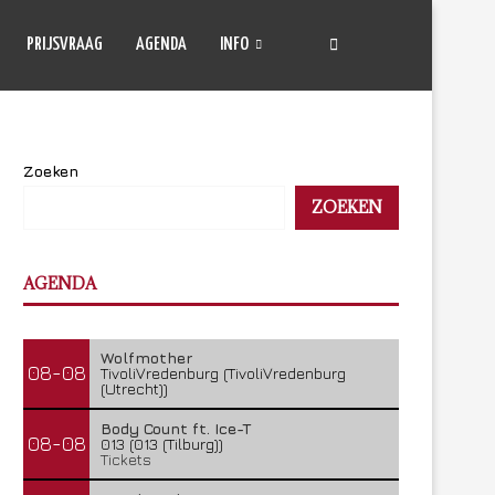
PRIJSVRAAG
AGENDA
INFO
Zoeken
ZOEKEN
AGENDA
Wolfmother
08-08
TivoliVredenburg (TivoliVredenburg
(Utrecht))
Body Count ft. Ice-T
08-08
013 (013 (Tilburg))
Tickets