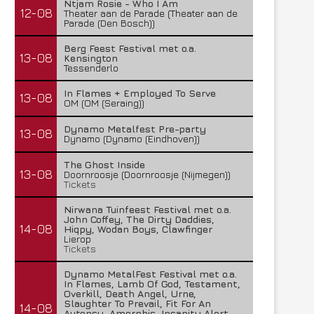
Ntjam Rosie - Who I Am
12-08
Theater aan de Parade (Theater aan de
Parade (Den Bosch))
Berg Feest Festival met o.a.
13-08
Kensington
Tessenderlo
In Flames + Employed To Serve
13-08
OM (OM (Seraing))
Dynamo Metalfest Pre-party
13-08
Dynamo (Dynamo (Eindhoven))
The Ghost Inside
13-08
Doornroosje (Doornroosje (Nijmegen))
Tickets
Nirwana Tuinfeest Festival met o.a.
John Coffey, The Dirty Daddies,
14-08
Hiqpy, Wodan Boys, Clawfinger
Lierop
Tickets
Dynamo MetalFest Festival met o.a.
In Flames, Lamb Of God, Testament,
Overkill, Death Angel, Urne,
Slaughter To Prevail, Fit For An
14-08
Autopsy, Amorphis, Insanity Alert,