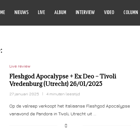
OME
NIEUWS
LIVE
ALBUM
INTERVIEW
VIDEO
COLUMN
:
EX DEO
Live review
Fleshgod Apocalypse + Ex Deo – Tivoli
Vredenburg (Utrecht) 26/01/2025
27 januari 2025
4 minuten leestijd
Op de valreep verkoopt het Italiaanse Fleshgod Apocalypse
vanavond de Pandora in Tivoli, Utrecht uit …