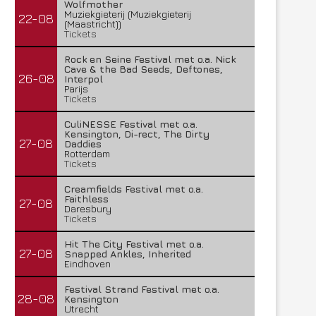
Wolfmother
Muziekgieterij (Muziekgieterij
22-08
(Maastricht))
Tickets
Rock en Seine Festival met o.a. Nick
Cave & the Bad Seeds, Deftones,
26-08
Interpol
Parijs
Tickets
CuliNESSE Festival met o.a.
Kensington, Di-rect, The Dirty
27-08
Daddies
Rotterdam
Tickets
Creamfields Festival met o.a.
Faithless
27-08
Daresbury
Tickets
Hit The City Festival met o.a.
27-08
Snapped Ankles, Inherited
Eindhoven
Festival Strand Festival met o.a.
28-08
Kensington
Utrecht