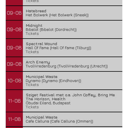
Tickets
Hatebreed
09-08
Het Bolwerk (Het Bolwerk (Sneek))
Midnight
09-08
Bibelot (Bibelot (Dordrecht))
Tickets
Spectral Wound
09-08
Hall Of Fame (Hall Of Fame (Tilburg))
Tickets
Arch Enemy
09-08
TivoliVredenburg (TivoliVredenburg (Utrecht))
Municipal Waste
10-08
Dynamo (Dynamo (Eindhoven))
Tickets
Sziget Festival met o.a. John Coffey, Bring Me
The Horizon, Health
11-08
Óbudai Eiland, Budapest
Tickets
Municipal Waste
11-08
Cafe Calluna (Cafe Calluna (Ommen))