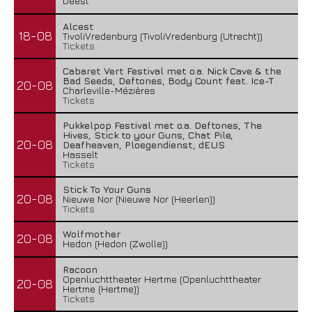
Deest
Alcest
18-08
TivoliVredenburg (TivoliVredenburg (Utrecht))
Tickets
Cabaret Vert Festival met o.a. Nick Cave & the
Bad Seeds, Deftones, Body Count feat. Ice-T
20-08
Charleville-Mézières
Tickets
Pukkelpop Festival met o.a. Deftones, The
Hives, Stick to your Guns, Chat Pile,
20-08
Deafheaven, Ploegendienst, dEUS
Hasselt
Tickets
Stick To Your Guns
20-08
Nieuwe Nor (Nieuwe Nor (Heerlen))
Tickets
Wolfmother
20-08
Hedon (Hedon (Zwolle))
Racoon
Openluchttheater Hertme (Openluchttheater
20-08
Hertme (Hertme))
Tickets