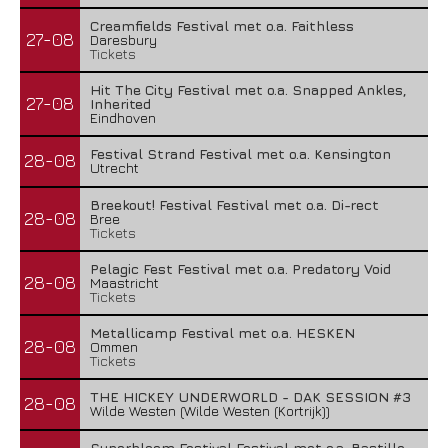
Creamfields Festival met o.a. Faithless
27-08
Daresbury
Tickets
Hit The City Festival met o.a. Snapped Ankles,
27-08
Inherited
Eindhoven
Festival Strand Festival met o.a. Kensington
28-08
Utrecht
Breekout! Festival Festival met o.a. Di-rect
28-08
Bree
Tickets
Pelagic Fest Festival met o.a. Predatory Void
28-08
Maastricht
Tickets
Metallicamp Festival met o.a. HESKEN
28-08
Ommen
Tickets
THE HICKEY UNDERWORLD - DAK SESSION #3
28-08
Wilde Westen (Wilde Westen (Kortrijk))
Superbloom Festival Festival met o.a. Bastille