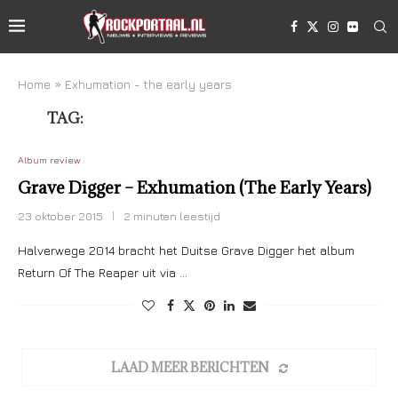
Home
»
Exhumation - the early years
TAG:
EXHUMATION – THE EARLY YEARS
Album review
Grave Digger – Exhumation (The Early Years)
23 oktober 2015
2 minuten leestijd
Halverwege 2014 bracht het Duitse Grave Digger het album
Return Of The Reaper uit via …
LAAD MEER BERICHTEN