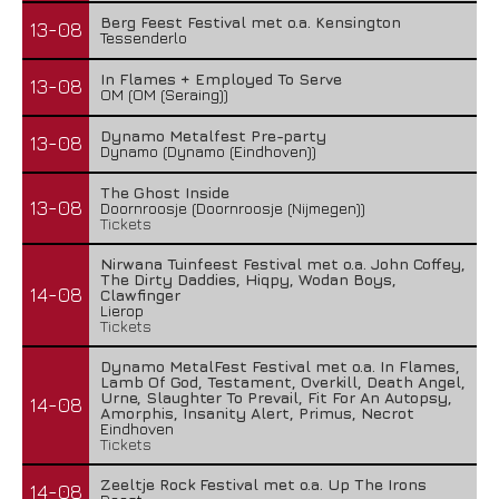
Berg Feest Festival met o.a. Kensington
13-08
Tessenderlo
In Flames + Employed To Serve
13-08
OM (OM (Seraing))
Dynamo Metalfest Pre-party
13-08
Dynamo (Dynamo (Eindhoven))
The Ghost Inside
13-08
Doornroosje (Doornroosje (Nijmegen))
Tickets
Nirwana Tuinfeest Festival met o.a. John Coffey,
The Dirty Daddies, Hiqpy, Wodan Boys,
14-08
Clawfinger
Lierop
Tickets
Dynamo MetalFest Festival met o.a. In Flames,
Lamb Of God, Testament, Overkill, Death Angel,
Urne, Slaughter To Prevail, Fit For An Autopsy,
14-08
Amorphis, Insanity Alert, Primus, Necrot
Eindhoven
Tickets
Zeeltje Rock Festival met o.a. Up The Irons
14-08