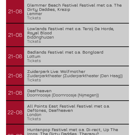
Glemmer Beach Festival Festival met o.a. The
Dirty Daddies, Krezip
21-08
Lemmer
Tickets
Lowlands Festival met o.a. Terzij De Horde,
Royal Blood
21-08
Biddinghuizen
Tickets
Badlands Festival met o.a. Bongloard
21-08
Lottum
Tickets
Zuiderpark Live: Wolfmother
21-08
Zuiderparktheater (Zuiderparktheater (Den Haag))
Tickets
Deafheaven
21-08
Doornroosje (Doornroosje (Nijmegen))
All Points East Festival Festival met o.a.
Deftones, Deafheaven
22-08
London
Tickets
Huntenpop Festival met o.a. Di-rect, Up The
Irons, The Dirty Daddies, Therapy?