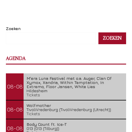
Zoeken
ZOEKEN
AGENDA
M'era Luna Festival met o.a. Auger, Clan Of
Xymox, Xandria, Within Temptation, In
08-08
Extremo, Floor Jansen, White Lies
Hildesheim
Tickets
Wolfmother
08-08
TivoliVredenburg (TivoliVredenburg (Utrecht))
Tickets
Body Count ft. Ice-T
08-08
013 (013 (Tilburg))