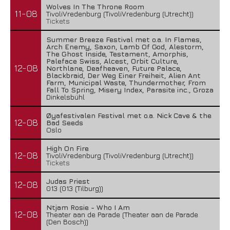
Wolves In The Throne Room
11-08
TivoliVredenburg (TivoliVredenburg (Utrecht))
Tickets
Summer Breeze Festival met o.a. In Flames,
Arch Enemy, Saxon, Lamb Of God, Alestorm,
The Ghost Inside, Testament, Amorphis,
Paleface Swiss, Alcest, Orbit Culture,
12-08
Northlane, Deafheaven, Future Palace,
Blackbraid, Der Weg Einer Freiheit, Alien Ant
Farm, Municipal Waste, Thundermother, From
Fall To Spring, Misery Index, Parasite inc., Groza
Dinkelsbühl
Øyafestivalen Festival met o.a. Nick Cave & the
12-08
Bad Seeds
Oslo
High On Fire
12-08
TivoliVredenburg (TivoliVredenburg (Utrecht))
Tickets
Judas Priest
12-08
013 (013 (Tilburg))
Ntjam Rosie - Who I Am
12-08
Theater aan de Parade (Theater aan de Parade
(Den Bosch))