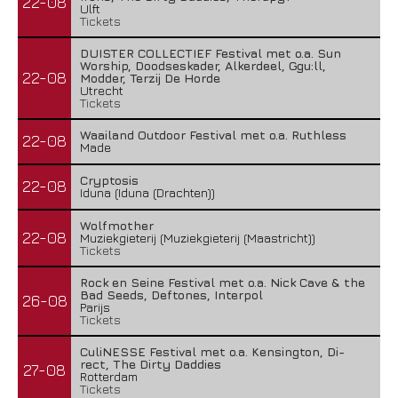
22-08
Ulft
Tickets
DUISTER COLLECTIEF Festival met o.a. Sun
Worship, Doodseskader, Alkerdeel, Ggu:ll,
22-08
Modder, Terzij De Horde
Utrecht
Tickets
Waailand Outdoor Festival met o.a. Ruthless
22-08
Made
Cryptosis
22-08
Iduna (Iduna (Drachten))
Wolfmother
22-08
Muziekgieterij (Muziekgieterij (Maastricht))
Tickets
Rock en Seine Festival met o.a. Nick Cave & the
Bad Seeds, Deftones, Interpol
26-08
Parijs
Tickets
CuliNESSE Festival met o.a. Kensington, Di-
rect, The Dirty Daddies
27-08
Rotterdam
Tickets