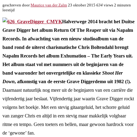
geschreven door
Maurice van der Zalm
23 oktober 2015
634
views
2 minuten
leestijd
Halverwege 2014 bracht het Duitse
Grave Digger het album Return Of The Reaper uit via Napalm
Records. In afwachting van een nieuw studioalbum van de
band rond de uiterst charismatische Chris Boltendahl brengt
Napalm Records het album Exhumation – The Early Years uit.
Het album staat vol met nummers uit de beginjaren van de
band waaronder het onvergetelijke en klassieke
Shoot Her
Down
, afkomstig van de eerste Grave Diggerdemo uit 1982 (!).
Daarnaast natuurlijk nog meer uit de beginjaren van een carrière die
vijfendertig jaar beslaat. Vijfendertig jaar waarin Grave Digger rockt
volgens het boekje. Met een stevig gitaargeluid, het schorre geluid
van zanger Chris en altijd in een stevig maar makkelijk volgbaar
ritme en tempo. Geen toeters en bellen, maar gewoon hardrock voor
de ‘gewone’ fan.