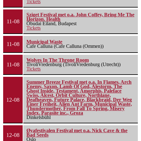
Tickets
Sziget Festival met o.a. John Coffey, Bring Me The
Horizon, Health
11-08
Óbudai Eiland, Budapest
Tickets
Municipal Waste
11-08
Cafe Calluna (Cafe Calluna (Ommen))
Wolves In The Throne Room
11-08
TivoliVredenburg (TivoliVredenburg (Utrecht))
Tickets
Summer Breeze Festival met o.a. In Flames, Arch
Enemy, Saxon, Lamb Of God, Alestorm, The
Ghost Inside, Testament, Amorphis, Paleface
Swiss, Alcest, Orbit Culture, Northlane,
12-08
Deafheaven, Future Palace, Blackbraid, Der Weg
Einer Freiheit, Alien Ant Farm, Municipal Waste,
Thundermother, From Fall To Spring, Misery
Index, Parasite inc., Groza
Dinkelsbühl
Øyafestivalen Festival met o.a. Nick Cave & the
12-08
Bad Seeds
Oslo