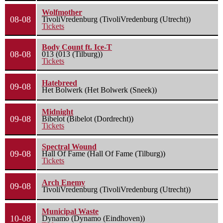
Wolfmother
08-08
TivoliVredenburg (TivoliVredenburg (Utrecht))
Tickets
Body Count ft. Ice-T
08-08
013 (013 (Tilburg))
Tickets
Hatebreed
09-08
Het Bolwerk (Het Bolwerk (Sneek))
Midnight
09-08
Bibelot (Bibelot (Dordrecht))
Tickets
Spectral Wound
09-08
Hall Of Fame (Hall Of Fame (Tilburg))
Tickets
Arch Enemy
09-08
TivoliVredenburg (TivoliVredenburg (Utrecht))
Municipal Waste
10-08
Dynamo (Dynamo (Eindhoven))