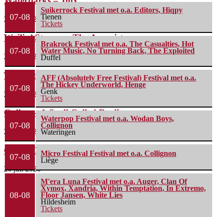
Waterparks – Jinx
Suikerrock Festival met o.a. Editors, Hiqpy
07-08
Tienen
26 juli 2026
Tickets
Wailin’ Storms – The Arsonist
Brakrock Festival met o.a. The Casualties, Hot
07-08
Water Music, No Turning Back, The Exploited
26 juli 2026
Duffel
The Fifth Alliance – Stenahoria
AFF (Absolutely Free Festival) Festival met o.a.
The Hickey Underworld, Henge
07-08
Genk
22 juli 2026
Tickets
Gallon – A Spell Called Reality
Waterpop Festival met o.a. Wodan Boys,
07-08
Collignon
22 juli 2026
Wateringen
Green Carnation – A Dark Poem II: Sanguis
Micro Festival Festival met o.a. Collignon
07-08
Liège
20 juli 2026
M'era Luna Festival met o.a. Auger, Clan Of
Xymox, Xandria, Within Temptation, In Extremo,
08-08
Floor Jansen, White Lies
Hildesheim
Tickets