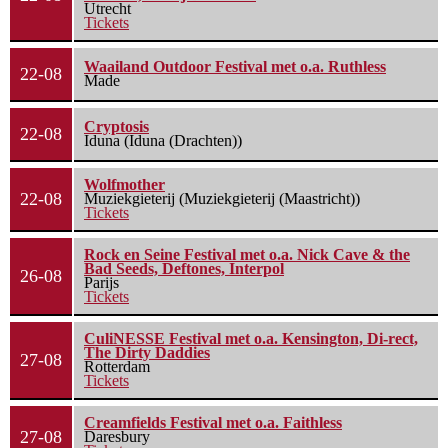
Utrecht
Tickets
Waailand Outdoor Festival met o.a. Ruthless
22-08
Made
Cryptosis
22-08
Iduna (Iduna (Drachten))
Wolfmother
22-08
Muziekgieterij (Muziekgieterij (Maastricht))
Tickets
Rock en Seine Festival met o.a. Nick Cave & the
Bad Seeds, Deftones, Interpol
26-08
Parijs
Tickets
CuliNESSE Festival met o.a. Kensington, Di-rect,
The Dirty Daddies
27-08
Rotterdam
Tickets
Creamfields Festival met o.a. Faithless
27-08
Daresbury