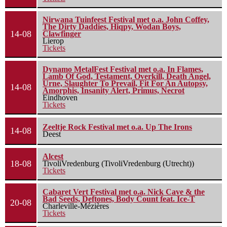
Nirwana Tuinfeest Festival met o.a. John Coffey,
The Dirty Daddies, Hiqpy, Wodan Boys,
14-08
Clawfinger
Lierop
Tickets
Dynamo MetalFest Festival met o.a. In Flames,
Lamb Of God, Testament, Overkill, Death Angel,
Urne, Slaughter To Prevail, Fit For An Autopsy,
14-08
Amorphis, Insanity Alert, Primus, Necrot
Eindhoven
Tickets
Zeeltje Rock Festival met o.a. Up The Irons
14-08
Deest
Alcest
18-08
TivoliVredenburg (TivoliVredenburg (Utrecht))
Tickets
Cabaret Vert Festival met o.a. Nick Cave & the
Bad Seeds, Deftones, Body Count feat. Ice-T
20-08
Charleville-Mézières
Tickets