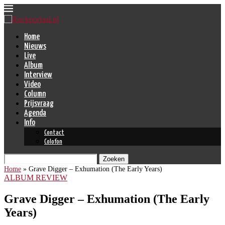
Home
Nieuws
Live
Album
Interview
Video
Column
Prijsvraag
Agenda
Info
Contact
Colofon
Zoeken
Home
»
Grave Digger – Exhumation (The Early Years)
ALBUM REVIEW
Grave Digger – Exhumation (The Early
Years)