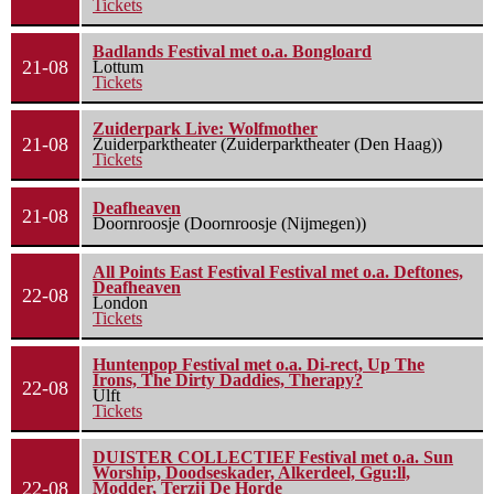
Tickets
Badlands Festival met o.a. Bongloard
21-08
Lottum
Tickets
Zuiderpark Live: Wolfmother
21-08
Zuiderparktheater (Zuiderparktheater (Den Haag))
Tickets
Deafheaven
21-08
Doornroosje (Doornroosje (Nijmegen))
All Points East Festival Festival met o.a. Deftones,
Deafheaven
22-08
London
Tickets
Huntenpop Festival met o.a. Di-rect, Up The
Irons, The Dirty Daddies, Therapy?
22-08
Ulft
Tickets
DUISTER COLLECTIEF Festival met o.a. Sun
Worship, Doodseskader, Alkerdeel, Ggu:ll,
22-08
Modder, Terzij De Horde