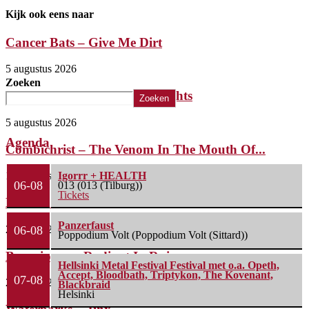
Kijk ook eens naar
Cancer Bats – Give Me Dirt
5 augustus 2026
Zoeken
The Iron Roses – Molotov Nights
Zoeken
5 augustus 2026
Agenda
Combichrist – The Venom In The Mouth Of...
1 augustus 2026
Igorrr + HEALTH
06-08
013 (013 (Tilburg))
Tickets
Lunatic Soul – Transition II
Panzerfaust
29 juli 2026
06-08
Poppodium Volt (Poppodium Volt (Sittard))
Boneripper – Radiant In Ruin
Hellsinki Metal Festival Festival met o.a. Opeth,
Accept, Bloodbath, Triptykon, The Kovenant,
07-08
27 juli 2026
Blackbraid
Helsinki