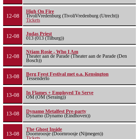
High On Fire
12-08
TivoliVredenburg (TivoliVredenburg (Utrecht))
Tickets
Judas Priest
12-08
013 (013 (Tilburg))
Ntjam Rosie - Who I Am
12-08
Theater aan de Parade (Theater aan de Parade (Den
Bosch))
Berg Feest Festival met o.a. Kensington
13-08
Tessenderlo
In Flames + Employed To Serve
13-08
OM (OM (Seraing))
Dynamo Metalfest Pre-party
13-08
Dynamo (Dynamo (Eindhoven))
The Ghost Inside
13-08
Doornroosje (Doornroosje (Nijmegen))
Tickets