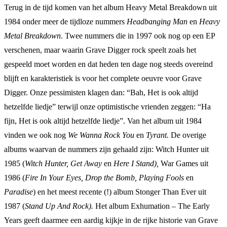
Terug in de tijd komen van het album Heavy Metal Breakdown uit
1984 onder meer de tijdloze nummers
Headbanging Man
en
Heavy
Metal Breakdown
. Twee nummers die in 1997 ook nog op een EP
verschenen, maar waarin Grave Digger rock speelt zoals het
gespeeld moet worden en dat heden ten dage nog steeds overeind
blijft en karakteristiek is voor het complete oeuvre voor Grave
Digger. Onze pessimisten klagen dan: “Bah, Het is ook altijd
hetzelfde liedje” terwijl onze optimistische vrienden zeggen: “Ha
fijn, Het is ook altijd hetzelfde liedje”. Van het album uit 1984
vinden we ook nog
We Wanna Rock You
en
Tyrant.
De overige
albums waarvan de nummers zijn gehaald zijn: Witch Hunter uit
1985 (
Witch Hunter, Get Away
en
Here I Stand),
War Games uit
1986 (
Fire In Your Eyes, Drop the Bomb, Playing Fools
en
Paradise
) en het meest recente (!) album Stonger Than Ever uit
1987 (
Stand Up And Rock).
Het album Exhumation – The Early
Years geeft daarmee een aardig kijkje in de rijke historie van Grave