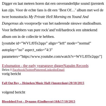
Digger en laat meteen horen dat een onveranderlijke sound ijzersterk
kan zijn. Voor de echte fans is dit een ‘Best Of…’ album met wel de
twee bonustracks
My Private Hell Morning
en
Yound And
Dangerous
als voorproefje van het naderende nieuwe studioalbum.
Voor liefhebbers van pure rock’and’roll/hardrock een uitstekend
album om in de collectie te hebben.
[youtube id=”WVLf0Te2qqo” align=”left” mode=”normal”
autoplay=”no” aspect_ratio=”4:3″
parameters=”https://www.youtube.com/watch?v=WVLf0Te2qqo”]
Exhumation - the early years
grave digger
Napalm Records
Delen
0
Facebook
Twitter
Pinterest
Linkedin
Email
vorig bericht
Fall Out Boy – Heineken Music Hall (Amsterdam) 20/10/2015
volgend bericht
Bloodshed Fest – Dynamo (Eindhoven) 16&17/10/2015