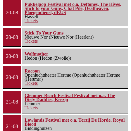
Pukkelpop Festival met o.a. Deftones, The Hives,
Stick to your Guns, Chat Pile, Deafheaven,
20-08
Ploegendienst, dEUS
Hasselt
Tickets
Stick To Your Guns
20-08
Nieuwe Nor (Nieuwe Nor (Heerlen))
Tickets
Wolfmother
20-08
Hedon (Hedon (Zwolle))
Racoon
Openluchttheater Hertme (Openluchttheater Hertme
20-08
(Hertme))
Tickets
Glemmer Beach Festival Festival met o.a. The
Dirty Daddies, Krezip
21-08
Lemmer
Tickets
Lowlands Festival met o.a. Terzij De Horde, Royal
Blood
21-08
Biddinghuizen