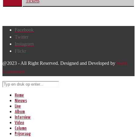
Tickets
Facebook
Twitter
Instagram
Flickr
@2023 - All Right Reserved. Designed and Developed by
Harm
Lourenssen
Home
Nieuws
Live
Album
Interview
Video
Column
Prijsvraag